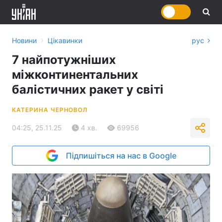
›
Новини
Цікавинки
рус
7 найпотужніших
міжконтинентальних
балістичних ракет у світі
КАТЕРИНА ЧЕРНОВОЛ
04:25, 25.11.25
4 хв.
69956
Підпишіться на нас в Google