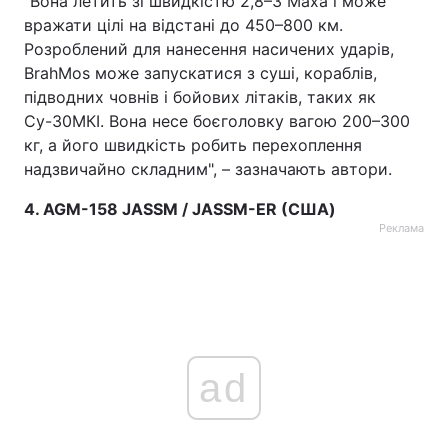
"Вона летить зі швидкістю 2,8–3 Маха і може
вражати цілі на відстані до 450–800 км.
Розроблений для нанесення насичених ударів,
BrahMos може запускатися з суші, кораблів,
підводних човнів і бойових літаків, таких як
Су-30МКІ. Вона несе боєголовку вагою 200–300
кг, а його швидкість робить перехоплення
надзвичайно складним", – зазначають автори.
4. AGM-158 JASSM / JASSM-ER (США)
Реклама
ad