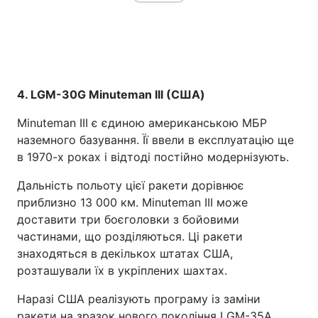
4. LGM-30G Minuteman III (США)
Minuteman III є єдиною американською МБР
наземного базування. Її ввели в експлуатацію ще
в 1970-х роках і відтоді постійно модернізують.
Дальність польоту цієї ракети дорівнює
приблизно 13 000 км. Minuteman III може
доставити три боєголовки з бойовими
частинами, що розділяються. Ці ракети
знаходяться в декількох штатах США,
розташували їх в укріплених шахтах.
Наразі США реалізують програму із заміни
ракети на зразок нового покоління LGM-35A