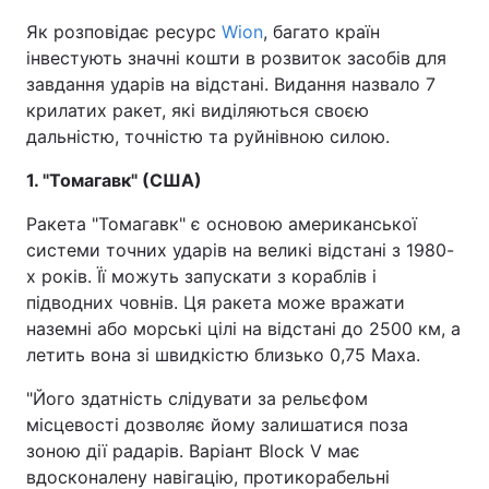
Як розповідає ресурс
Wion
, багато країн
інвестують значні кошти в розвиток засобів для
завдання ударів на відстані. Видання назвало 7
крилатих ракет, які виділяються своєю
дальністю, точністю та руйнівною силою.
1. "Томагавк" (США)
Ракета "Томагавк" є основою американської
системи точних ударів на великі відстані з 1980-
х років. Її можуть запускати з кораблів і
підводних човнів. Ця ракета може вражати
наземні або морські цілі на відстані до 2500 км, а
летить вона зі швидкістю близько 0,75 Маха.
"Його здатність слідувати за рельєфом
місцевості дозволяє йому залишатися поза
зоною дії радарів. Варіант Block V має
вдосконалену навігацію, протикорабельні