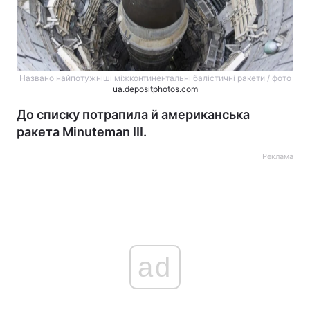
Названо найпотужніші міжконтинентальні балістичні ракети / фото
ua.depositphotos.com
До списку потрапила й американська
ракета Minuteman III.
Реклама
ad