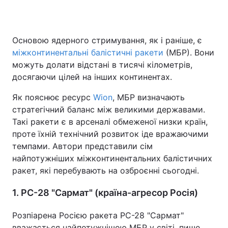
Основою ядерного стримування, як і раніше, є
Головна
Війна
міжконтинентальні балістичні ракети
(МБР). Вони
можуть долати відстані в тисячі кілометрів,
Україна
Політика
досягаючи цілей на інших континентах.
Економіка
Світ
Як пояснює ресурс
Wion
, МБР визначають
стратегічний баланс між великими державами.
Спорт
Наука
Такі ракети є в арсеналі обмеженої низки країн,
проте їхній технічний розвиток іде вражаючими
Техно і зв'язок
Лайт
темпами. Автори представили сім
Зброя
Інциденти
найпотужніших міжконтинентальних балістичних
ракет, які перебувають на озброєнні сьогодні.
Здоров'я
Туризм
1. РС-28 "Сармат" (країна-агресор Росія)
Цікавинки
Погода
Розпіарена Росією ракета РС-28 "Сармат"
Екологія
Регіони
вважається найпотужнішою МБР у світі, пише