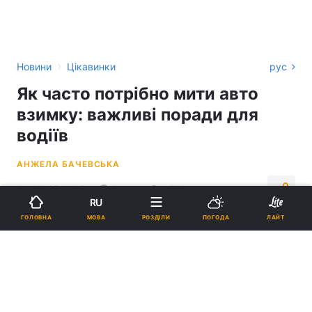
›
Новини
Цікавинки
рус
Як часто потрібно мити авто
взимку: важливі поради для
водіїв
АНЖЕЛА БАЧЕВСЬКА
01:22, 25.11.25
3 хв.
4574
RU
МОВА
ГОЛОВНА
РОЗДІЛИ
ПОГОДА
ЛАЙТ
Підпишіться на нас в Google