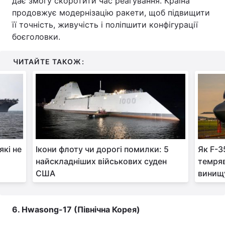
дає змогу скоротити час реагування. Країна
продовжує модернізацію ракети, щоб підвищити
її точність, живучість і поліпшити конфігурації
боєголовки.
ЧИТАЙТЕ ТАКОЖ:
які не
Ікони флоту чи дорогі помилки: 5
Як F-3
найскладніших військових суден
темряв
США
винищ
6. Hwasong-17 (Північна Корея)