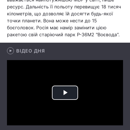
ресурс. Дальність її польоту перевищує 18 тисяч
Лонгріди
кілометрів, що дозволяє їй досягти будь-якої
точки планети. Вона може нести до 15
боєголовок. Росія має намір замінити цією
Відео з Youtube
Статті
ракетою свій старіючий парк Р-36М2 "Воєвода".
Інтерв'ю
Думки
ВІДЕО ДНЯ
Архів
Вакансії
Контакти
Послуги
Play
Video