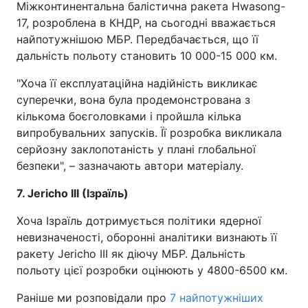
Міжконтинентальна балістична ракета Hwasong-
17, розроблена в КНДР, на сьогодні вважається
найпотужнішою МБР. Передбачається, що її
дальність польоту становить 10 000-15 000 км.
"Хоча її експлуатаційна надійність викликає
суперечки, вона була продемонстрована з
кількома боєголовками і пройшла кілька
випробувальних запусків. Її розробка викликала
серйозну заклопотаність у плані глобальної
безпеки", – зазначають автори матеріалу.
7. Jericho III (Ізраїль)
Хоча Ізраїль дотримується політики ядерної
невизначеності, оборонні аналітики визнають її
ракету Jericho III як діючу МБР. Дальність
польоту цієї розробки оцінюють у 4800-6500 км.
Раніше ми розповідали про
7 найпотужніших