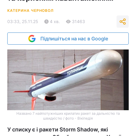
КАТЕРИНА ЧЕРНОВОЛ
03:33, 25.11.25
4 хв.
31463
Підпишіться на нас в Google
Названо 7 найпотужніших крилатих ракет за дальністю та
швидкістю / фото - Вікіпедія
У списку є і ракети Storm Shadow, які