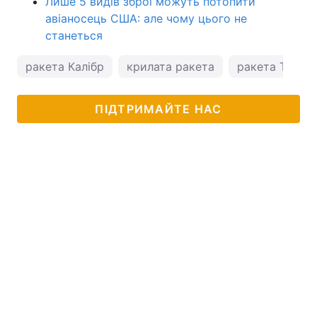
Лише 5 видів зброї можуть потопити
авіаносець США: але чому цього не
станеться
ракета Калібр
крилата ракета
ракета Toma
ПІДТРИМАЙТЕ НАС