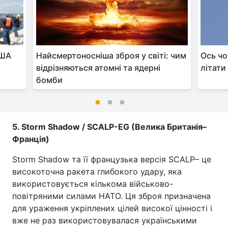
США
Найсмертоносніша зброя у світі: чим
Ось чо
а
відрізняються атомні та ядерні
літати
бомби
5. Storm Shadow / SCALP-EG (Велика Британія–
Франція)
Storm Shadow та її французька версія SCALP– це
високоточна ракета глибокого удару, яка
використовується кількома військово-
повітряними силами НАТО. Ця зброя призначена
для ураження укріплених цілей високої цінності і
вже не раз використовувалася українськими