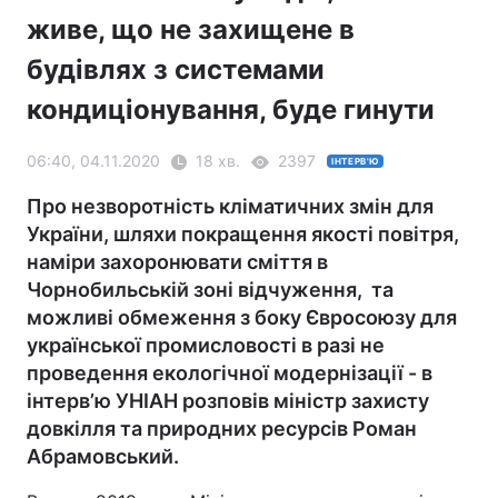
живе, що не захищене в
будівлях з системами
кондиціонування, буде гинути
06:40, 04.11.2020
18 хв.
2397
ІНТЕРВ'Ю
Про незворотність кліматичних змін для
України, шляхи покращення якості повітря,
наміри захоронювати сміття в
Чорнобильській зоні відчуження, та
можливі обмеження з боку Євросоюзу для
української промисловості в разі не
проведення екологічної модернізації - в
інтерв’ю УНІАН розповів міністр захисту
довкілля та природних ресурсів Роман
Абрамовський.