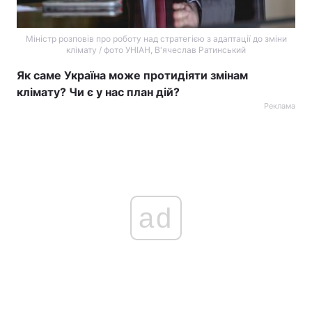
Міністр розповів про роботу над стратегією з адаптації до зміни
клімату / фото УНІАН, В'ячеслав Ратинський
Як саме Україна може протидіяти змінам
клімату? Чи є у нас план дій?
Реклама
ad