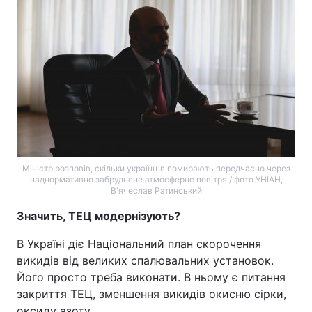
Міністр розповів, скільки українців помирають передчасно через
наднормативно забруднене атмосферне повітря / фото УНІАН,
В'ячеслав Ратинський
Значить, ТЕЦ модернізують?
В Україні діє Національний план скорочення
викидів від великих спалювальних установок.
Його просто треба виконати. В ньому є питання
закриття ТЕЦ, зменшення викидів окисню сірки,
оксиду азоту.