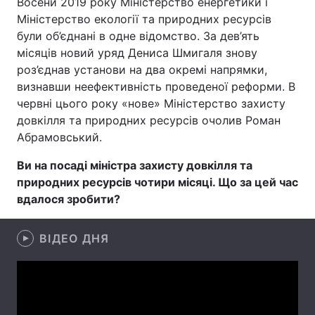
Восени 2019 року Міністерство енергетики і
Міністерство екології та природних ресурсів
були об’єднані в одне відомство. За дев’ять
місяців новий уряд Дениса Шмигаля знову
Головна
Війна
роз’єднав установи на два окремі напрямки,
визнавши неефективність проведеної реформи. В
Україна
Політика
червні цього року «нове» Міністерство захисту
довкілля та природних ресурсів очолив Роман
Економіка
Світ
Абрамовський.
Спорт
Наука
Ви на посаді міністра захисту довкілля та
природних ресурсів чотири місяці. Що за цей час
Техно і зв'язок
Лайт
вдалося зробити?
Зброя
Інциденти
ВІДЕО ДНЯ
Здоров'я
Туризм
Цікавинки
Погода
Екологія
Регіони