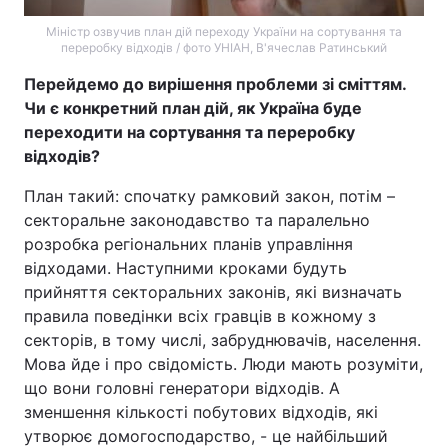
Міністр озвучив план дій переходу України на сортування та
переробку відходів / фото УНІАН, В'ячеслав Ратинський
Перейдемо до вирішення проблеми зі сміттям.
Чи є конкретний план дій, як Україна буде
переходити на сортування та переробку
відходів?
План такий: спочатку рамковий закон, потім –
секторальне законодавство та паралельно
розробка регіональних планів управління
відходами. Наступними кроками будуть
прийняття секторальних законів, які визначать
правила поведінки всіх гравців в кожному з
секторів, в тому числі, забруднювачів, населення.
Мова йде і про свідомість. Люди мають розуміти,
що вони головні генератори відходів. А
зменшення кількості побутових відходів, які
утворює домогосподарство, - це найбільший