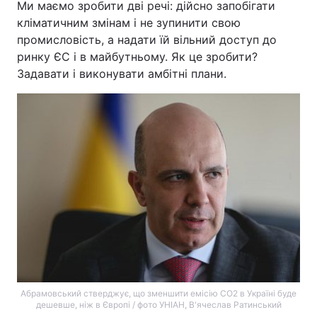
Ми маємо зробити дві речі: дійсно запобігати
кліматичним змінам і не зупинити свою
промисловість, а надати їй вільний доступ до
ринку ЄС і в майбутньому. Як це зробити?
Задавати і виконувати амбітні плани.
Абрамовський стверджує, що зменшити емісію СО2 в Україні буде
дешевше, ніж в Європі / фото УНІАН, В'ячеслав Ратинський