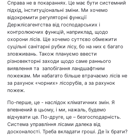
Справа не в покараннях. Це має бути системний
підхід, інституціональні зміни. Ми хочемо
відокремити регуляторні функції
Держлісагентства від господарських і
контролюючих функцій, наприклад, щодо
охорони лісів. Ще хочемо суттєво обмежити
суцільні санітарні рубки лісу, бо на них є багато
зловживань. Також плануємо ввести
різновекторні заходи щодо саме раннього
виявлення та запобігання ландшафтним
пожежам. Ми набагато більше втрачаємо лісів не
за рахунок «чорних» лісорубів, а за рахунок
пожеж.
По-перше, це - наслідок кліматичних змін. Я
впевнений в цьому, і ми, нажаль, будемо
відчувати це. По-друге, це – безгосподарність.
Система управління лісами далека від
досконалості. Треба вкладати гроші. Де їх брати?