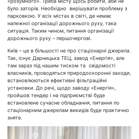
«розумного». Треба місту щось робити, аби не
було заторів. Необхідно вирішувати проблему з
парковкою. У всіх містах в світі, де немає
належної організації дорожнього руху, така
ситуація. Таким чином, питання організації
дорожнього руху – першочергові.
Київ – це в більшості не про стаціонарні джерела.
Так, існує Дарницька ТЕЦ, завод «Енергія», але
там зараз під нашим тиском та свідомості
власників, проводяться природоохоронні заходи,
встановлюються ефективні фільтраційні
установки. До речі, щодо заводу «Енергія»,
пройшов тендер і на підприємстві буде
встановлене сучасне обладнання, питання по
стаціонарним джерелам викидів буде практично
зняте.