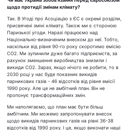
Чи має Україна зобов'язання перед Євросоюзом
щодо протидії змінам клімату?
Так. В Угоді про Асоціацію з ЄС є окремі розділи,
присвячені зміні клімату. Також ми є стороною
Паризької угоди. Наразі працюємо над
Національно-визначеним внеском до неї. Тобто,
наскільки від рівня 90-го року скоротимо емісію
СО2. Ми зупинили дуже багато підприємств, за
рахунок зменшення виробництва знизили і
викиди СО2. Зараз, якщо нічого не робити, то в
2030 році у нас буде показник викидів
парникових газів - 46 відсотків від рівня емісії
1990 року. Але це не амбітний план. Він не
пропонує трансформаційних змін.
Ми наполягаємо, що план має бути більш
амбітним. Ми можемо запропонувати внесок
щодо викидів парникових газів на рівні 36-38
відсотків від 1990 року. І це, якщо виконати наші