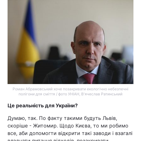
Роман Абрамовський хоче позакривати екологічно небезпечні
полігони для сміття / фото УНІАН, В'ячеслав Ратинський
Це реальність для України?
Думаю, так. По факту такими будуть Львів,
скоріше - Житомир. Щодо Києва, то ми робимо
все, аби допомогти відкрити такі заводи і взагалі
владнати питання відходів, позакривати