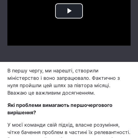
Лонгріди
Play
Відео з Youtube
Статті
Video
Інтерв'ю
Думки
Архів
Вакансії
Контакти
В першу чергу, ми нарешті, створили
міністерство і воно запрацювало. Фактично з
Послуги
нуля пройшли цей шлях за півтора місяці.
Вважаю це важливим досягненням.
Які проблеми вимагають першочергового
вирішення?
У моєї команди свій підхід, власне розуміння,
чітке бачення проблем в частині їх релевантності.