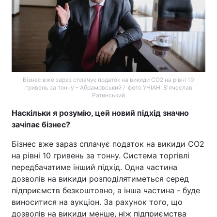
Бізнес вже зараз сплачує податок на викиди СО2 на рівні 10
гривень за тонну - Абрамовський / фото УНІАН, В'ячеслав
Ратинський
Наскільки я розумію, цей новий підхід значно
зачіпає бізнес?
Бізнес вже зараз сплачує податок на викиди СО2
на рівні 10 гривень за тонну. Система торгівлі
передбачатиме інший підхід. Одна частина
дозволів на викиди розподілятиметься серед
підприємств безкоштовно, а інша частина - буде
виноситися на аукціон. За рахунок того, що
дозволів на викиди менше, ніж підприємства