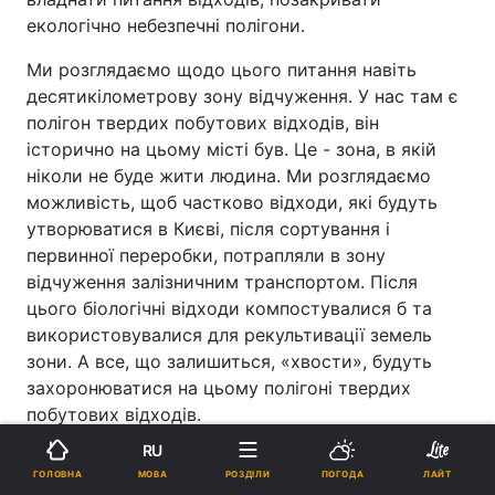
екологічно небезпечні полігони.
Ми розглядаємо щодо цього питання навіть
десятикілометрову зону відчуження. У нас там є
полігон твердих побутових відходів, він
історично на цьому місті був. Це - зона, в якій
ніколи не буде жити людина. Ми розглядаємо
можливість, щоб частково відходи, які будуть
утворюватися в Києві, після сортування і
первинної переробки, потрапляли в зону
відчуження залізничним транспортом. Після
цього біологічні відходи компостувалися б та
використовувалися для рекультивації земель
зони. А все, що залишиться, «хвости», будуть
захоронюватися на цьому полігоні твердих
побутових відходів.
RU
Це не буде звичайним звалищем?
МОВА
ГОЛОВНА
РОЗДІЛИ
ПОГОДА
ЛАЙТ