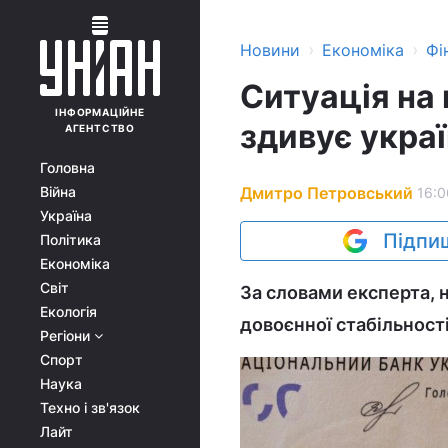
›
›
Новини
Економіка
Фі
Ситуація на
ІНФОРМАЦІЙНЕ
здивує украї
АГЕНТСТВО
Головна
Дмитро Петровський
Війна
16:0
Україна
Підпиш
Політика
Економіка
Світ
За словами експерта, 
Екологія
довоєнної стабільності
Регіони
Спорт
Наука
Техно і зв'язок
Лайт