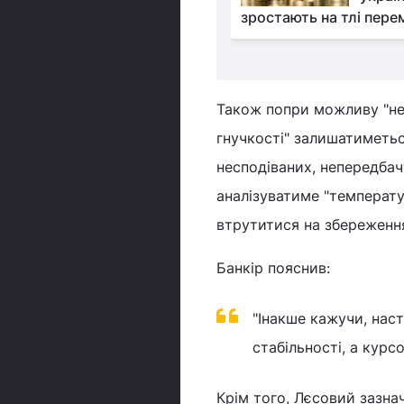
ь гроші
зростають на тлі пере
Також попри можливу "неа
гнучкості" залишатиметь
несподіваних, непередбач
аналізуватиме "температу
втрутитися на збереження
Банкір пояснив:
"Інакше кажучи, нас
стабільності, а курс
Крім того, Лєсовий зазна