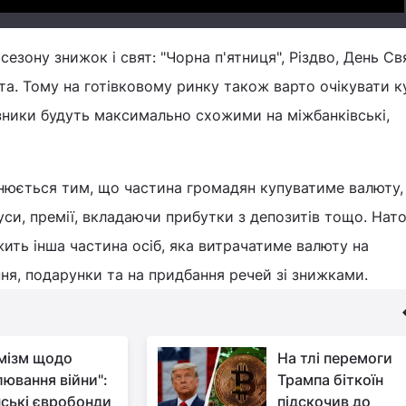
сезону знижок і свят: "Чорна п'ятниця", Різдво, День Св
та. Тому на готівковому ринку також варто очікувати к
азники будуть максимально схожими на міжбанківські,
снюється тим, що частина громадян купуватиме валюту,
си, премії, вкладаючи прибутки з депозитів тощо. Нат
жить інша частина осіб, яка витрачатиме валюту на
ня, подарунки та на придбання речей зі знижками.
мізм щодо
На тлі перемоги
лювання війни":
Трампа біткоїн
нські євробонди
підскочив до