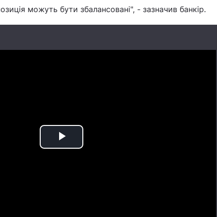
позиція можуть бути збалансовані", - зазначив банкір.
Play
Video