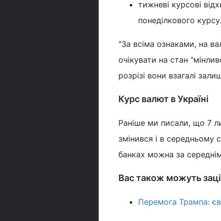
тижневі курсові відх
понеділкового курсу
"За всіма ознаками, на в
очікувати на стан "мінли
розрізі вони взагалі зали
Курс валют в Україні
Раніше ми писали, що 7 
змінився і в середньому 
банках можна за середнім
Вас також можуть заці
Перемога Трампа: єв