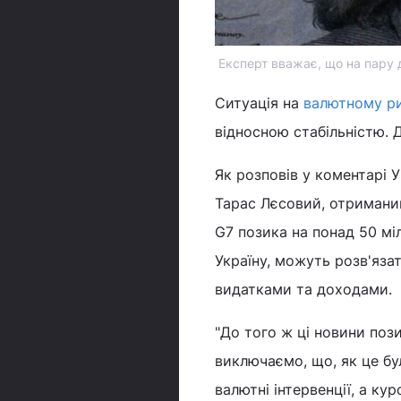
Експерт вважає, що на пару 
Ситуація на
валютному р
відносною стабільністю. 
Як розповів у коментарі 
Тарас Лєсовий, отриманий
G7 позика на понад 50 мі
Україну, можуть розв'яз
видатками та доходами.
"До того ж ці новини пози
виключаємо, що, як це бу
валютні інтервенції, а к