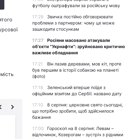
футболу оштрафували за російську мову
17:29
Звичка постійно обговорювати
ятого
проблеми з партнером: чому це може
урсової
зашкодити стосункам
17:27
Росіяни масовано атакували
обʼєкти "Укрнафти": зруйновано критично
важливе обладнання
17:21
Він лазив деревами, мов кіт, проте
був першим в історії собакою на планеті
омість
(фото)
17:18
Зеленський вперше поїде з
офіційним візитом до Сербії: названо дату
17:10
8 серпня: церковне свято сьогодні,
що потрібно зробити, щоб здійснилося
бажання
Світовий банк
17:00
Гороскоп на 8 серпня: Левам –
виділить Україні
відпочинок, Козерогам – зустріч з рідними
мільйони доларів: