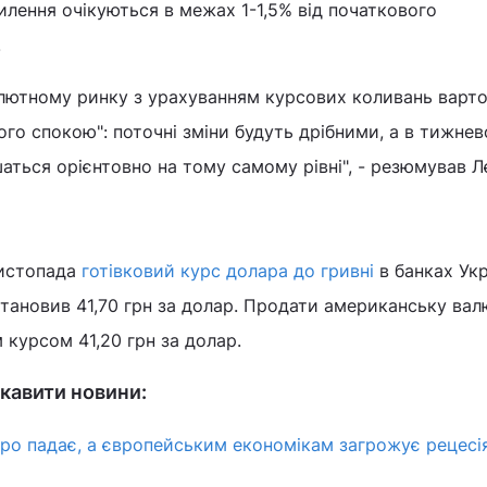
илення очікуються в межах 1-1,5% від початкового
.
алютному ринку з урахуванням курсових коливань варт
вого спокою": поточні зміни будуть дрібними, а в тижне
шаться орієнтовно на тому самому рівні", - резюмував Л
листопада
готівковий курс долара до гривні
в банках Укр
становив 41,70 грн за долар. Продати американську вал
 курсом 41,20 грн за долар.
кавити новини:
ро падає, а європейським економікам загрожує рецесія