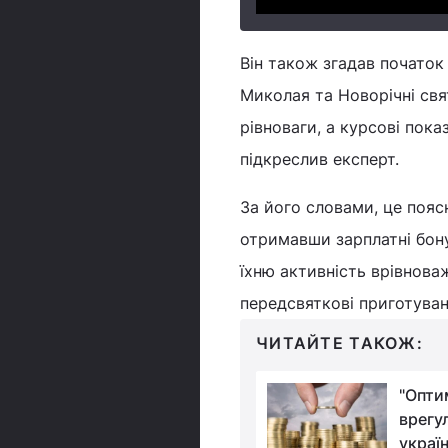
Він також згадав початок 
Миколая та Новорічні свя
рівноваги, а курсові пок
підкреслив експерт.
За його словами, це поя
отримавши зарплатні бону
їхню активність врівнова
передсвяткові приготуван
ЧИТАЙТЕ ТАКОЖ:
Світовий банк
"Опти
виділить Україні
врегу
мільйони доларів:
украї