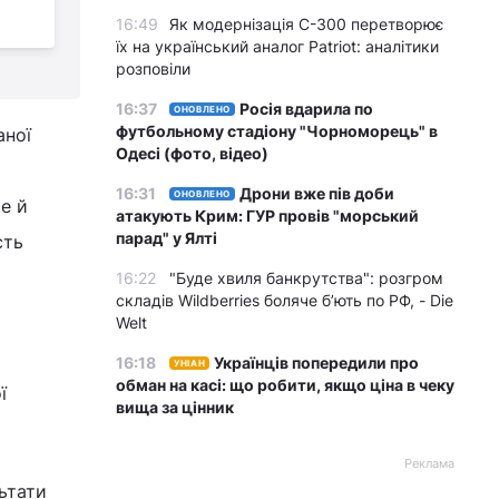
куди підуть гроші
з
16:49
Як модернізація С-300 перетворює
їх на український аналог Patriot: аналітики
розповіли
16:37
Росія вдарила по
ОНОВЛЕНО
футбольному стадіону "Чорноморець" в
аної
Одесі (фото, відео)
16:31
Дрони вже пів доби
ОНОВЛЕНО
е й
атакують Крим: ГУР провів "морський
парад" у Ялті
сть
16:22
"Буде хвиля банкрутства": розгром
складів Wildberries боляче бʼють по РФ, - Die
Welt
16:18
Українців попередили про
УНІАН
обман на касі: що робити, якщо ціна в чеку
ї
вища за цінник
Реклама
ьтати