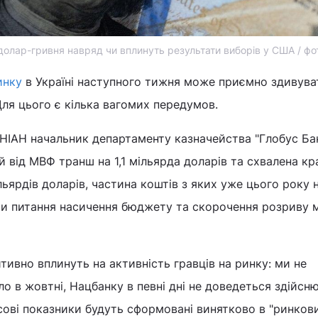
долар-гривня навряд чи вплинуть результати виборів у США / фо
инку
в Україні наступного тижня може приємно здивув
Для цього є кілька вагомих передумов.
УНІАН начальник департаменту казначейства "Глобус Ба
 від МВФ транш на 1,1 мільярда доларів та схвалена кр
льярдів доларів, частина коштів з яких уже цього року 
ати питання насичення бюджету та скорочення розриву 
тивно вплинуть на активність гравців на ринку: ми не
ло в жовтні, Нацбанку в певні дні не доведеться здійсн
урсові показники будуть сформовані винятково в "ринков