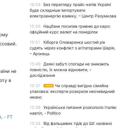
16:04
Без перегляду прайс-кепів Україні
буде складніше імпортувати
електроенергію взимку, – Центр Разумкова
о
15:56
Нацбанк посилив гривню до євро:
офіційний курс валют на понеділок
вому
15:51
Кіборга Оловаренка шостий рік
єсовий.
судять через конфлікт з агітаторами Шарія,
– Аронець
15:49
Деякі забуті спогади не зникають
повністю, їх можна відновити, –
аїни не
дослідження
юту в
15:37
Чи справді вигідна сімейна
УНІАН
упаковка: експерти розкрили неочевидний
нюанс
15:36
Українське питання розкололо Італію
навпіл, - Politico
, - FT
15:34
Від фальшивих гідів до ШІ: названо