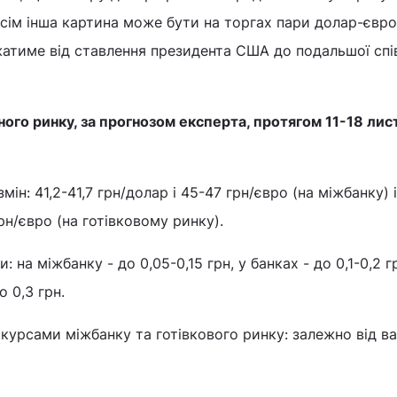
сім інша картина може бути на торгах пари долар-євро
атиме від ставлення президента США до подальшої спів
ого ринку, за прогнозом експерта, протягом 11-18 ли
н: 41,2-41,7 грн/долар і 45-47 грн/євро (на міжбанку) і 
грн/євро (на готівковому ринку).
: на міжбанку - до 0,05-0,15 грн, у банках - до 0,1-0,2 гр
о 0,3 грн.
 курсами міжбанку та готівкового ринку: залежно від в