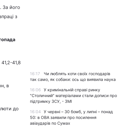
. За його
праці з
стопада
41,2-41,8
16:17
Чи люблять коти своїх господарів
так само, як собаки: ось що виявила наука
н, в
16:06
У кримінальній справі ринку
"Столичний" матеріалами стали дописи про
підтримку ЗСУ, - ЗМІ
алюти до
16:04
У червні – 30 бомб, у липні – понад
50: в ОВА заявили про посилення
авіаударів по Сумах