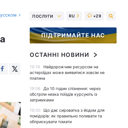
русском
RU
+29
ПОСЛУГИ
ПІДТРИМАЙТЕ НАС
ра
ОСТАННІ НОВИНИ
19:19
Найдорожчим ресурсом на
астероїдах може виявитися зовсім не
платина
19:06
До 10 годин спізнення: через
обстріли низка поїздів курсують із
затримками
19:00
Що дає сироватка з йодом для
помідорів: як правильно поливати та
обприскувати томати