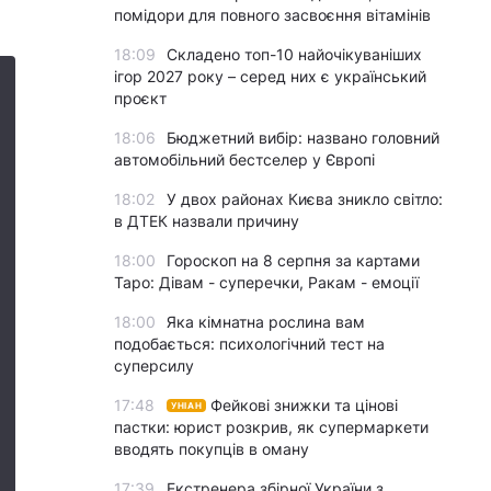
помідори для повного засвоєння вітамінів
18:09
Складено топ-10 найочікуваніших
ігор 2027 року – серед них є український
проєкт
18:06
Бюджетний вибір: названо головний
автомобільний бестселер у Європі
18:02
У двох районах Києва зникло світло:
в ДТЕК назвали причину
18:00
Гороскоп на 8 серпня за картами
Таро: Дівам - суперечки, Ракам - емоції
18:00
Яка кімнатна рослина вам
подобається: психологічний тест на
суперсилу
17:48
Фейкові знижки та цінові
УНІАН
пастки: юрист розкрив, як супермаркети
вводять покупців в оману
17:39
Екстренера збірної України з