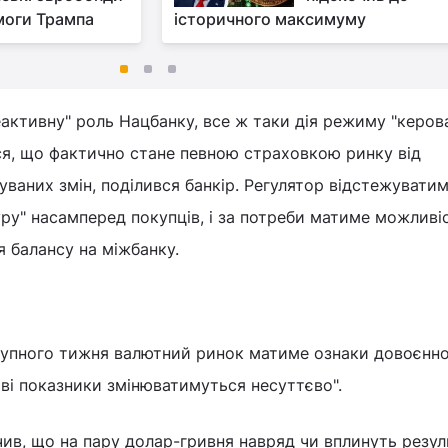
моги Трампа
історичного максимуму
ктивну" роль Нацбанку, все ж таки дія режиму "керов
ся, що фактично стане певною страховкою ринку від
уваних змін, поділився банкір. Регулятор відстежуватим
ру" насамперед покупців, і за потреби матиме можливі
 балансу на міжбанку.
тупного тижня валютний ринок матиме ознаки довоєнно
ові показники змінюватимуться несуттєво".
чив, що на пару долар-гривня навряд чи вплинуть резул