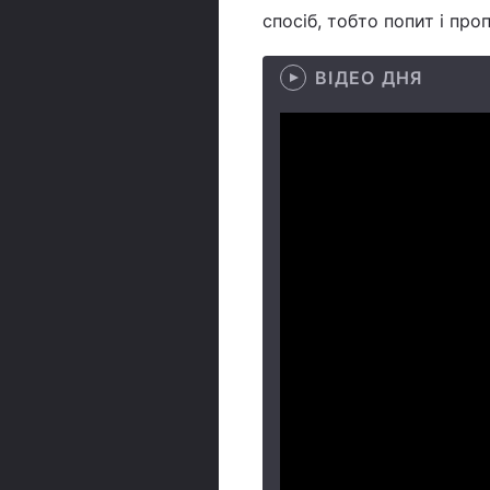
спосіб, тобто попит і про
ВІДЕО ДНЯ