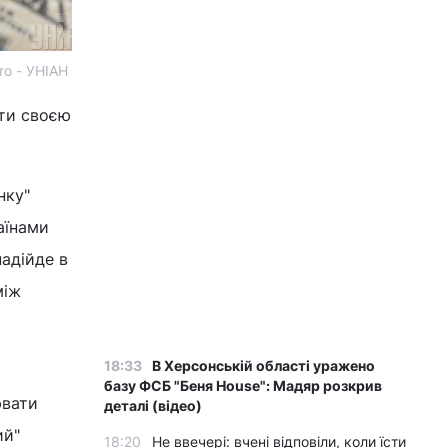
то - УНІАН
ати своєю
нку"
аїнами
надійде в
між
18:33
В Херсонській області уражено
базу ФСБ "Беня House": Мадяр розкрив
ювати
деталі (відео)
ий"
18:20
Не ввечері: вчені відповіли, коли їсти