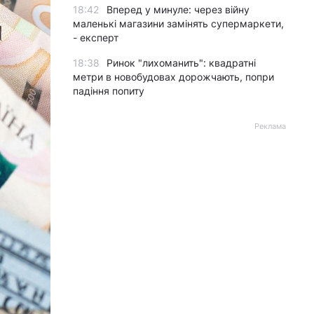
18:42
Вперед у минуле: через війну
маленькі магазини замінять супермаркети,
- експерт
18:38
Ринок "лихоманить": квадратні
метри в новобудовах дорожчають, попри
падіння попиту
Реклама