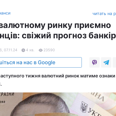
нанси
читать на 
 валютному ринку приємно
нців: свіжий прогноз банкі
6, 07.11.24
4 хв.
23590
іться на нас в Google
наступного тижня валютний ринок матиме ознаки
.