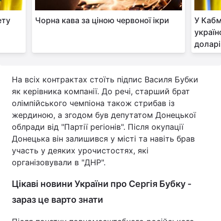
ету
Чорна кава за ціною червоної ікри
У Кабм
а
україн
доларі
На всіх контрактах стоїть підпис Василя Бубки
як керівника компанії. До речі, старший брат
олімпійського чемпіона також стрибав із
жердиною, а згодом був депутатом Донецької
облради від "Партії регіонів". Після окупації
Донецька він залишився у місті та навіть брав
участь у деяких урочистостях, які
організовували в "ДНР".
Цікаві новини України про Сергія Бубку -
зараз це варто знати