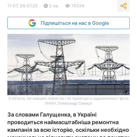
11:07, 09.07.23
2 хв.
10334
Підпишіться на нас в Google
Є об'єкти, які знищені повністю і не підлягають відновленню / фото
УНІАН, Олександр Синиця
За словами Галущенка, в Україні
проводиться наймасштабніша ремонтна
кампанія за всю історію, оскільки необхідно