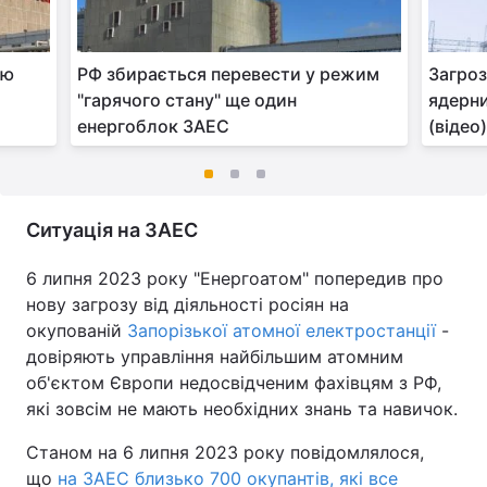
ію
РФ збирається перевести у режим
Загроз
"гарячого стану" ще один
ядерни
енергоблок ЗАЕС
(відео
Ситуація на ЗАЕС
6 липня 2023 року "Енергоатом" попередив про
нову загрозу від діяльності росіян на
окупованій
Запорізької атомної електростанції
-
довіряють управління найбільшим атомним
об'єктом Європи недосвідченим фахівцям з РФ,
які зовсім не мають необхідних знань та навичок.
Станом на 6 липня 2023 року повідомлялося,
що
на ЗАЕС близько 700 окупантів, які все