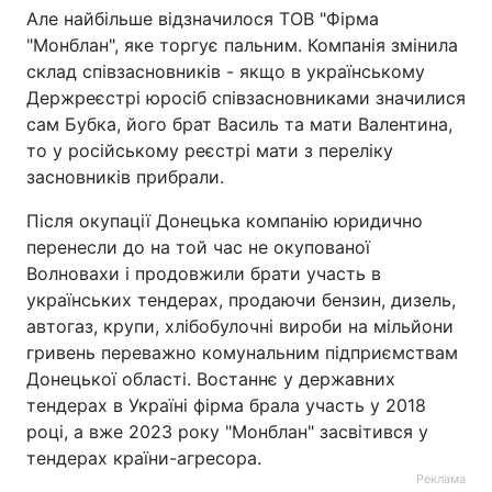
Але найбільше відзначилося ТОВ "Фірма
"Монблан", яке торгує пальним. Компанія змінила
склад співзасновників - якщо в українському
Держреєстрі юросіб співзасновниками значилися
сам Бубка, його брат Василь та мати Валентина,
то у російському реєстрі мати з переліку
засновників прибрали.
Після окупації Донецька компанію юридично
перенесли до на той час не окупованої
Волновахи і продовжили брати участь в
українських тендерах, продаючи бензин, дизель,
автогаз, крупи, хлібобулочні вироби на мільйони
гривень переважно комунальним підприємствам
Донецької області. Востаннє у державних
тендерах в Україні фірма брала участь у 2018
році, а вже 2023 року "Монблан" засвітився у
тендерах країни-агресора.
Реклама