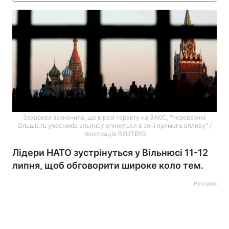
Захарова зазначила ,що в разі теракту на ЗАЄС, "переважна
більшість учасників альянсу опиниться в зоні прямого впливу" /
Ілюстрація REUTERS
Лідери НАТО зустрінуться у Вільнюсі 11-12
липня, щоб обговорити широке коло тем.
Реклама