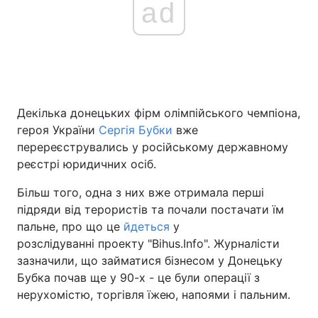
ad
Головна
Війна
Україна
Політика
Декілька донецьких фірм олімпійського чемпіона,
Економіка
Світ
героя України
Сергія Бубки
вже
перереєструвались у російському державному
Спорт
Наука
реєстрі юридичних осіб.
Техно і зв'язок
Лайт
Більш того, одна з них вже отримала перші
підряди від терористів та почали постачати їм
Зброя
Інциденти
пальне, про що це
йдеться
у
розслідуванні проекту "Bihus.Info". Журналісти
Здоров'я
Туризм
зазначили, що займатися бізнесом у Донецьку
Бубка почав ще у 90-х - це були операції з
Цікавинки
Погода
нерухомістю, торгівля їжею, напоями і пальним.
Екологія
Регіони