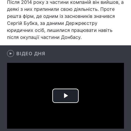
Після 2014 року з частини компаній він вийшов, а
деякі з них припинили свою діяльність. Проте
Лонгріди
решта фірм, де одним із засновників значився
Сергій Бубка, за даними Держреєстру
Відео з Youtube
Статті
юридичних осіб, лишилися працювати навіть
після окупації частини Донбасу.
Інтерв'ю
Думки
Архів
ВІДЕО ДНЯ
Вакансії
Контакти
Послуги
Play
Video