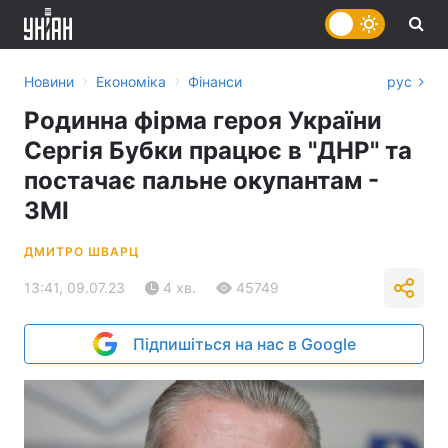
›
›
Новини
Економіка
Фінанси
рус
Родинна фірма героя України
Сергія Бубки працює в "ДНР" та
постачає пальне окупантам -
ЗМІ
ДМИТРО ШВАРЦ
13:41, 09.07.23
4 хв.
45749
Підпишіться на нас в Google