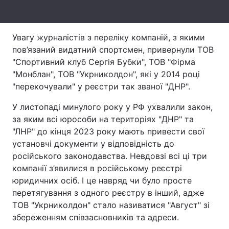
Тема оформлення
Увагу журналістів з переліку компаній, з якими
пов’язаний видатний спортсмен, привернули ТОВ
"Спортивний клуб Сергія Бубки", ТОВ "Фірма
"Монблан", ТОВ "Укрниколдон", які у 2014 році
"перекочували" у реєстри так званої "ДНР".
У листопаді минулого року у РФ ухвалили закон,
за яким всі юрособи на територіях "ДНР" та
"ЛНР" до кінця 2023 року мають привести свої
установчі документи у відповідність до
російського законодавства. Невдовзі всі ці три
компанії з’явилися в російському реєстрі
юридичних осіб. І це навряд чи було просте
перетягування з одного реєстру в інший, адже
ТОВ "Укрниколдон" стало називатися "Август" зі
збереженням співзасновників та адреси.