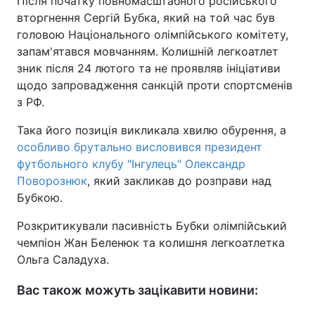
Після початку повномасштабного російського
вторгнення Сергій Бубка, який на той час був
головою Національного олімпійського комітету,
запам'ятався мовчанням. Колишній легкоатлет
зник після 24 лютого та не проявляв ініціативи
щодо запровадження санкцій проти спортсменів
з РФ.
Така його позиція викликала хвилю обурення, а
особливо брутально висловився президент
футбольного клубу "Інгулець" Олександр
Поворознюк
, який закликав до розправи над
Бубкою.
Розкритикували пасивність Бубки олімпійський
чемпіон Жан Беленюк та колишня легкоатлетка
Ольга Саладуха.
Вас також можуть зацікавити новини: