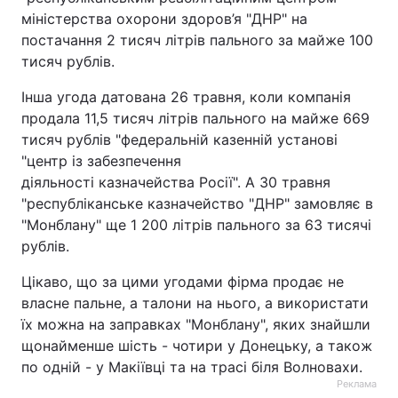
міністерства охорони здоров’я "ДНР" на
постачання 2 тисяч літрів пального за майже 100
тисяч рублів.
Інша угода датована 26 травня, коли компанія
продала 11,5 тисяч літрів пального на майже 669
тисяч рублів "федеральній казенній установі
"центр із забезпечення
діяльності казначейства Росії". А 30 травня
"республіканське казначейство "ДНР" замовляє в
"Монблану" ще 1 200 літрів пального за 63 тисячі
рублів.
Цікаво, що за цими угодами фірма продає не
власне пальне, а талони на нього, а використати
їх можна на заправках "Монблану", яких знайшли
щонайменше шість - чотири у Донецьку, а також
по одній - у Макіївці та на трасі біля Волновахи.
Реклама