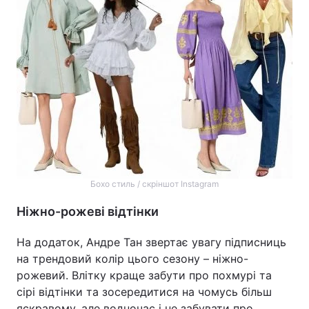
Бохо стиль / скріншот Instagram
Ніжно-рожеві відтінки
На додаток, Андре Тан звертає увагу підписниць
на трендовий колір цього сезону – ніжно-
рожевий. Влітку краще забути про похмурі та
сірі відтінки та зосередитися на чомусь більш
яскравому, але водночас і не забувати про