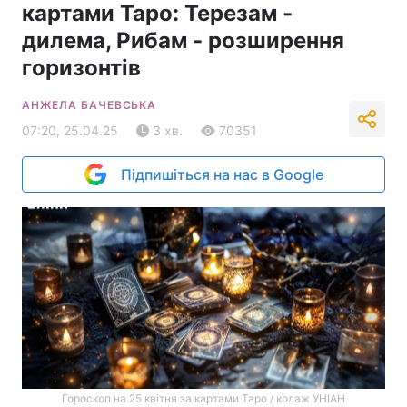
картами Таро: Терезам -
дилема, Рибам - розширення
горизонтів
АНЖЕЛА БАЧЕВСЬКА
07:20, 25.04.25
3 хв.
70351
Підпишіться на нас в Google
Гороскоп на 25 квітня за картами Таро / колаж УНІАН