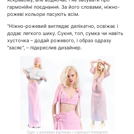
гармонійні поєднання. За його словами, ніжно-
рожеві кольори пасують всім.
"Ніжно-рожевий виглядає делікатно, освіжає і
додає легкого шику. Сукня, топ, сумка чи навіть
хусточка – додай рожевого, і образ одразу
"засяє", – підкреслив дизайнер.
Одяг у рожевих відтінках / скріншот Instagram