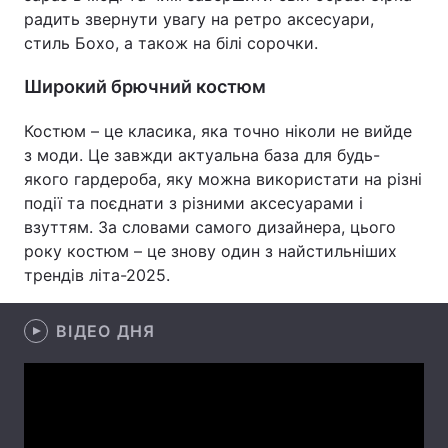
радить звернути увагу на ретро аксесуари,
Лонгріди
стиль Бохо, а також на білі сорочки.
Широкий брючний костюм
Відео з Youtube
Статті
Костюм – це класика, яка точно ніколи не вийде
Інтерв'ю
Думки
з моди. Це завжди актуальна база для будь-
якого гардероба, яку можна використати на різні
Архів
Вакансії
події та поєднати з різними аксесуарами і
взуттям. За словами самого дизайнера, цього
Контакти
року костюм – це знову один з найстильніших
Послуги
трендів літа-2025.
ВІДЕО ДНЯ