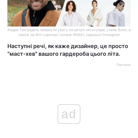
Андре Тан радить звернути увагу на ретро аксесуари, стиль Бохо, а
також на білі сорочки / колаж УНІАН, скріншот Instagram
Наступні речі, як каже дизайнер, це просто
"маст-хев" вашого гардероба цього літа.
Реклама
ad