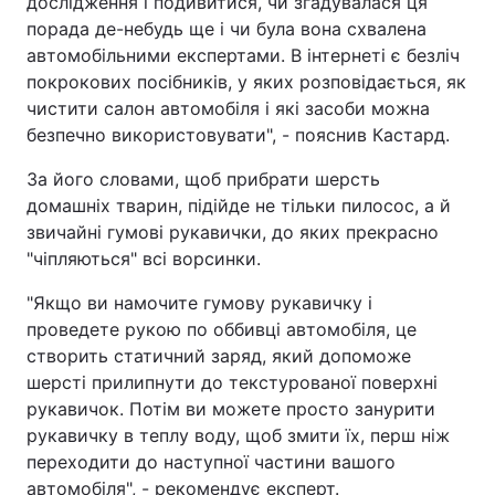
дослідження і подивитися, чи згадувалася ця
порада де-небудь ще і чи була вона схвалена
автомобільними експертами. В інтернеті є безліч
покрокових посібників, у яких розповідається, як
чистити салон автомобіля і які засоби можна
безпечно використовувати", - пояснив Кастард.
За його словами, щоб прибрати шерсть
домашніх тварин, підійде не тільки пилосос, а й
звичайні гумові рукавички, до яких прекрасно
"чіпляються" всі ворсинки.
"Якщо ви намочите гумову рукавичку і
проведете рукою по оббивці автомобіля, це
створить статичний заряд, який допоможе
шерсті прилипнути до текстурованої поверхні
рукавичок. Потім ви можете просто занурити
рукавичку в теплу воду, щоб змити їх, перш ніж
переходити до наступної частини вашого
автомобіля", - рекомендує експерт.