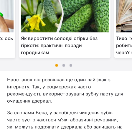
о: ось
Як виростити солодкі огірки без
Тихо "
гіркоти: практичні поради
робити
городникам
черв'я
Наостанок він розвінчав ще один лайфхак з
інтернету. Так, у соцмережах часто
рекомендують використовувати зубну пасту для
очищення дзеркал.
За словами Бена, у засобі для чищення зубів
часто зустрічаються м'які абразивні речовини,
які можуть подряпати дзеркала або залишать на