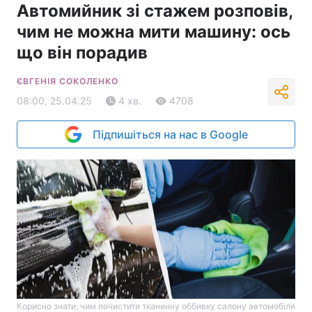
Автомийник зі стажем розповів,
чим не можна мити машину: ось
що він порадив
ЄВГЕНІЯ СОКОЛЕНКО
08:00, 25.04.25
4 хв.
4708
Підпишіться на нас в Google
Корисно знати, чим почистити тканинну оббивку салону автомобіля