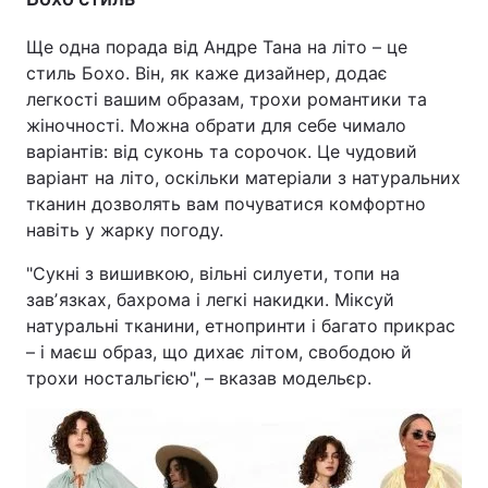
Ще одна порада від Андре Тана на літо – це
стиль Бохо. Він, як каже дизайнер, додає
легкості вашим образам, трохи романтики та
жіночності. Можна обрати для себе чимало
варіантів: від суконь та сорочок. Це чудовий
варіант на літо, оскільки матеріали з натуральних
тканин дозволять вам почуватися комфортно
навіть у жарку погоду.
"Сукні з вишивкою, вільні силуети, топи на
завʼязках, бахрома і легкі накидки. Міксуй
натуральні тканини, етнопринти і багато прикрас
– і маєш образ, що дихає літом, свободою й
трохи ностальгією", – вказав модельєр.