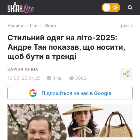
›
›
Новини
Lite
Мода
рус
Стильний одяг на літо-2025:
Андре Тан показав, що носити,
щоб бути в тренді
КАРІНА ЯНІНА
10:00, 25.04.25
4 хв.
3962
Підпишіться на нас в Google