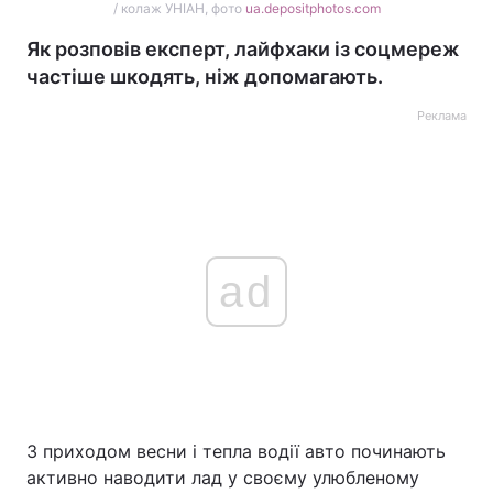
/ колаж УНІАН, фото
ua.depositphotos.com
Як розповів експерт, лайфхаки із соцмереж
частіше шкодять, ніж допомагають.
Реклама
ad
З приходом весни і тепла водії авто починають
активно наводити лад у своєму улюбленому