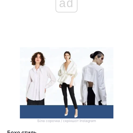
ad
Біла сорочка / скріншот Instagram
Бохо стиль