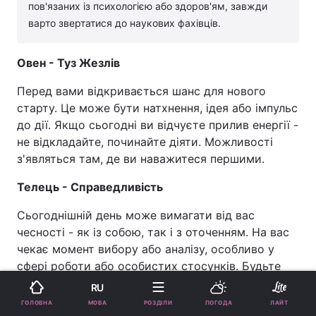
пов'язаних із психологією або здоров'ям, завжди
варто звертатися до наукових фахівців.
Овен - Туз Жезлів
Перед вами відкривається шанс для нового
старту. Це може бути натхнення, ідея або імпульс
до дії. Якщо сьогодні ви відчуєте прилив енергії -
не відкладайте, починайте діяти. Можливості
з'являться там, де ви наважитеся першими.
Телець - Справедливість
Сьогоднішній день може вимагати від вас
чесності - як із собою, так і з оточенням. На вас
чекає момент вибору або аналізу, особливо у
сфері роботи або особистих стосунків. Будьте
об'єктивні - це допоможе ухвалити правильне
RU
рішення і не пошкодувати про нього згодом.
МОВА
ГОЛОВНА
РОЗДІЛИ
ПОГОДА
ЛАЙТ