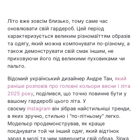
Літо вже зовсім близько, тому саме час
Головна
Війна
оновлювати свій гардероб. Цей період
характеризується великим різномаїттям образів
Україна
Політика
та одягу, який можна компонувати по-різному, а
також демонструвати свій смак іншим, не
Економіка
Світ
приховуючи його під великими пуховиками чи
пальто.
Спорт
Наука
Відомий український дизайнер Андре Тан,
який
Техно і зв'язок
Лайт
раніше розповів про головні кольори весни і літа
2025 року
, поділився, що точно повинне бути у
Зброя
Інциденти
вашому гардеробі цього літа. У
своєму
Instagram
він зібрав найстильніші тренди,
Здоров'я
Туризм
в яких зручно, стильно і "по-літньому" легко.
Модельєр продемонстрував, як краще
Цікавинки
Погода
поєднувати той чи інший одяг, який відтінок
Екологія
Регіони
зараз в моді та чим завершити свій образ. Зірка