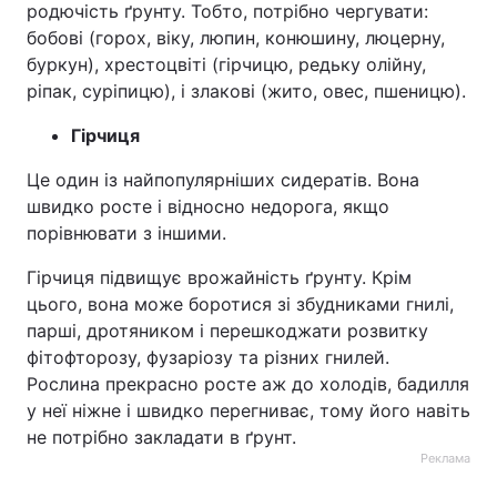
родючість ґрунту. Тобто, потрібно чергувати:
бобові (горох, віку, люпин, конюшину, люцерну,
буркун), хрестоцвіті (гірчицю, редьку олійну,
ріпак, суріпицю), і злакові (жито, овес, пшеницю).
Гірчиця
Це один із найпопулярніших сидератів. Вона
швидко росте і відносно недорога, якщо
порівнювати з іншими.
Гірчиця підвищує врожайність ґрунту. Крім
цього, вона може боротися зі збудниками гнилі,
парші, дротяником і перешкоджати розвитку
фітофторозу, фузаріозу та різних гнилей.
Рослина прекрасно росте аж до холодів, бадилля
у неї ніжне і швидко перегниває, тому його навіть
не потрібно закладати в ґрунт.
Реклама