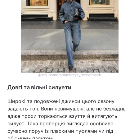
фото instagram/maggie_mccormack
Довгі та вільні силуети
Широкі та подовжені джинси цього сезону
задають тон. Вони невимушені, але не безладні,
адже трохи торкаються взуття й витягують
силует. Така пропорція виглядає особливо
сучасно поруч із пласкими туфлями чи під
об'ємним пальтом.