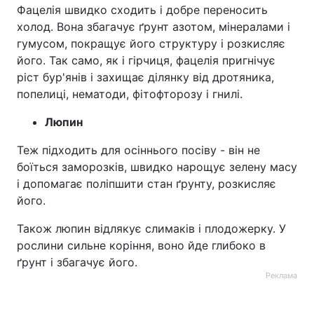
Фацелія швидко сходить і добре переносить
холод. Вона збагачує ґрунт азотом, мінералами і
гумусом, покращує його структуру і розкисляє
його. Так само, як і гірчиця, фацелія пригнічує
ріст бур'янів і захищає ділянку від дротяника,
попелиці, нематоди, фітофторозу і гнилі.
Люпин
Теж підходить для осіннього посіву - він не
боїться заморозків, швидко нарощує зелену масу
і допомагає поліпшити стан ґрунту, розкисляє
його.
Також люпин відлякує слимаків і плодожерку. У
рослини сильне коріння, воно йде глибоко в
ґрунт і збагачує його.
Реклама