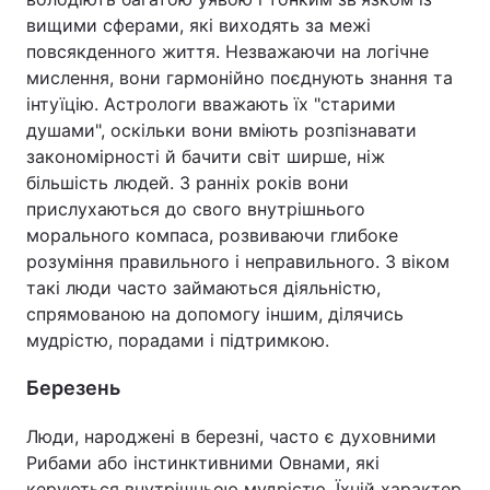
вищими сферами, які виходять за межі
повсякденного життя. Незважаючи на логічне
мислення, вони гармонійно поєднують знання та
інтуїцію. Астрологи вважають їх "старими
душами", оскільки вони вміють розпізнавати
закономірності й бачити світ ширше, ніж
більшість людей. З ранніх років вони
прислухаються до свого внутрішнього
морального компаса, розвиваючи глибоке
розуміння правильного і неправильного. З віком
такі люди часто займаються діяльністю,
спрямованою на допомогу іншим, ділячись
мудрістю, порадами і підтримкою.
Березень
Люди, народжені в березні, часто є духовними
Рибами або інстинктивними Овнами, які
керуються внутрішньою мудрістю. Їхній характер