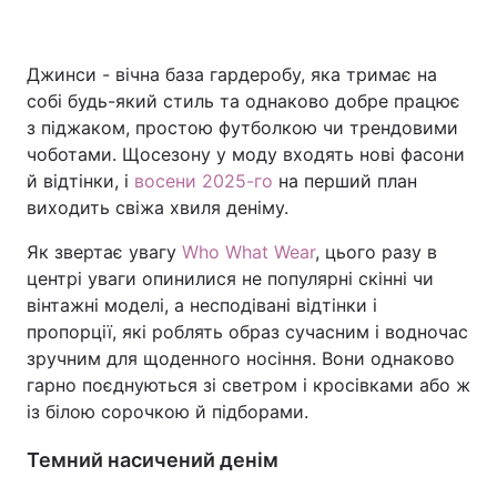
Джинси - вічна база гардеробу, яка тримає на
Головна
Війна
собі будь-який стиль та однаково добре працює
з піджаком, простою футболкою чи трендовими
Україна
Політика
чоботами. Щосезону у моду входять нові фасони
й відтінки, і
восени 2025-го
на перший план
Економіка
Світ
виходить свіжа хвиля деніму.
Спорт
Наука
Як звертає увагу
Who What Wear
, цього разу в
центрі уваги опинилися не популярні скінні чи
Техно і зв'язок
Лайт
вінтажні моделі, а несподівані відтінки і
пропорції, які роблять образ сучасним і водночас
Зброя
Інциденти
зручним для щоденного носіння. Вони однаково
гарно поєднуються зі светром і кросівками або ж
Здоров'я
Туризм
із білою сорочкою й підборами.
Цікавинки
Погода
Темний насичений денім
Екологія
Регіони