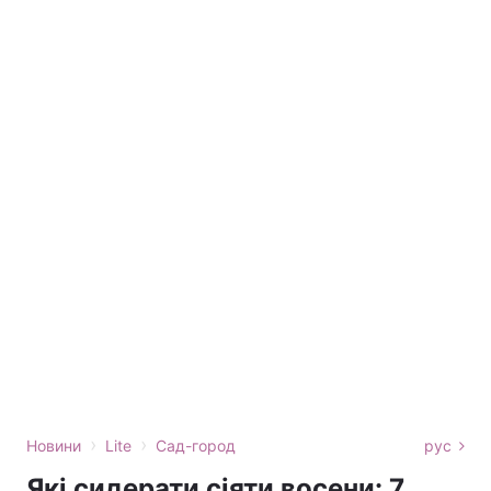
›
›
Новини
Lite
Сад-город
рус
Які сидерати сіяти восени: 7