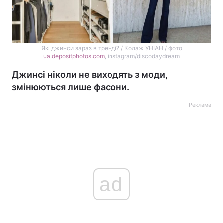
Які джинси зараз в тренді? / Колаж УНІАН / фото
ua.depositphotos.com
, instagram/discodaydream
Джинсі ніколи не виходять з моди,
змінюються лише фасони.
Реклама
ad