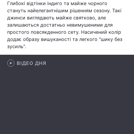
Глибокі відтінки індиго та майже чорного
стануть найелегантнішим рішенням сезону. Такі
Лонгріди
джинси виглядають майже святково, але
залишаються достатньо невимушеними для
Відео з Youtube
Статті
простого повсякденного сету. Насичений колір
додає образу вишуканості та легкого "шику без
Інтерв'ю
Думки
зусиль".
Архів
Вакансії
ВІДЕО ДНЯ
Контакти
Послуги