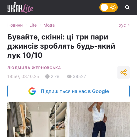
›
›
Новини
Lite
Мода
рус
Бувайте, скінні: ці три пари
джинсів зроблять будь-який
лук 10/10
ЛЮДМИЛА ЖЕРНОВСЬКА
19:50, 03.10.25
2 хв.
39527
Підпишіться на нас в Google