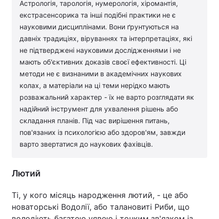
Астрологія, тарологія, нумерологія, хіромантія,
екстрасенсорика та інші подібні практики не є
науковими дисциплінами. Вони ґрунтуються на
давніх традиціях, віруваннях та інтерпретаціях, які
не підтверджені науковими дослідженнями і не
мають об'єктивних доказів своєї ефективності. Ці
методи не є визнаними в академічних наукових
колах, а матеріали на ці теми нерідко мають
розважальний характер - їх не варто розглядати як
надійний інструмент для ухвалення рішень або
складання планів. Під час вирішення питань,
пов'язаних із психологією або здоров'ям, завжди
варто звертатися до наукових фахівців.
Лютий
Ті, у кого місяць народження лютий, - це або
новаторські Водолії, або талановиті Риби, що
володіють багатою уявою і тонким зв'язком із