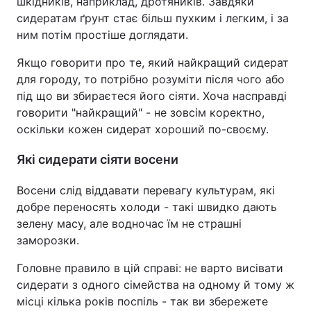
шкідників, наприклад, дротяників. Завдяки
сидератам ґрунт стає більш пухким і легким, і за
ним потім простіше доглядати.
Якщо говорити про те, який найкращий сидерат
для городу, то потрібно розуміти після чого або
під що ви збираєтеся його сіяти. Хоча насправді
говорити "найкращий" - не зовсім коректно,
оскільки кожен сидерат хороший по-своєму.
Які сидерати сіяти восени
Восени слід віддавати перевагу культурам, які
добре переносять холоди - такі швидко дають
зелену масу, але водночас їм не страшні
заморозки.
Головне правило в цій справі: не варто висівати
сидерати з одного сімейства на одному й тому ж
місці кілька років поспіль - так ви збережете