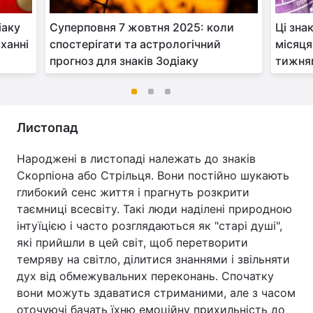
іаку
Суперповня 7 жовтня 2025: коли
Ці зна
ханні
спостерігати та астрологічний
місяця
прогноз для знаків Зодіаку
тижня
Листопад
Народжені в листопаді належать до знаків
Скорпіона або Стрільця. Вони постійно шукають
глибокий сенс життя і прагнуть розкрити
таємниці всесвіту. Такі люди наділені природною
інтуїцією і часто розглядаються як "старі душі",
які прийшли в цей світ, щоб перетворити
темряву на світло, ділитися знаннями і звільняти
дух від обмежувальних переконань. Спочатку
вони можуть здаватися стриманими, але з часом
оточуючі бачать їхню емоційну прихильність до