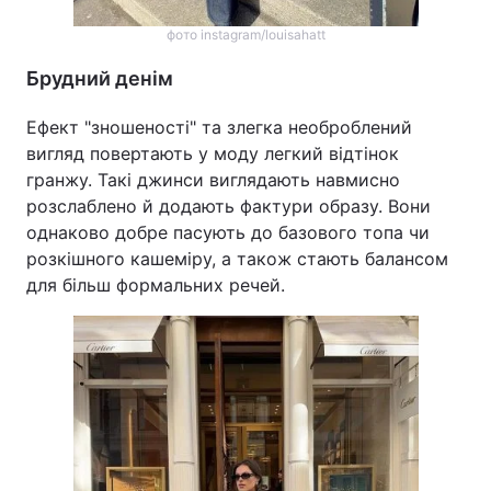
фото instagram/louisahatt
Брудний денім
Ефект "зношеності" та злегка необроблений
вигляд повертають у моду легкий відтінок
гранжу. Такі джинси виглядають навмисно
розслаблено й додають фактури образу. Вони
однаково добре пасують до базового топа чи
розкішного кашеміру, а також стають балансом
для більш формальних речей.