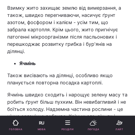
Взимку жито захищає землю від вимерзання, а
також, швидко перегниваючи, насичує ґрунт
азотом, фосфором і калієм - усім тим, що
забрала картопля. Крім цього, жито пригнічує
патогенні мікроорганізми після пасльонових і
перешкоджає розвитку грибка і бур'янів на
ділянці.
Ячмінь
Також висівають на ділянці, особливо якщо
планується повторна посадка картоплі.
Ячмінь швидко сходить і нарощує зелену масу та
робить ґрунт більш пухким. Він невибагливий і не
боїться холоду. Надземна частина рослини - це
цінне органічне добриво. Крім цього, він, як і
RU
багато інших сидератів, пригнічує ріст бур'янів і
перешкоджає розвитку хвороб.
МОВА
ГОЛОВНА
РОЗДІЛИ
ПОГОДА
ЛАЙТ