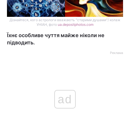
Дізнайтеся, кого астрологи вважають "старими душами"/ колаж
УНІАН, фото
ua.depositphotos.com
Їхнє особливе чуття майже ніколи не
підводить.
Реклама
ad