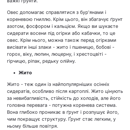
важкі ґрунти.
Овес допомагає справлятися з бур'янами і
кореневою гниллю. Крім цього, він збагачує ґрунт
азотом, фосфором і кальцієм. Якщо ви шукаєте
сидерати восени під огірки або кабачки, то це
овес. Крім нього, можна також перед огірками
висівати інші злаки - жито і пшеницю, бобові -
горох, віку, люпин, люцерну, і хрестоцвіті -
гірчицю, ріпак, редьку олійну.
Жито
Жито - теж один із найпопулярніших осінніх
сидератів, особливо після картоплі. Жито цінують
за невибагливість, стійкість до холодів, але його
головна перевага - потужна коренева система.
Вона глибоко проникає в ґрунт і розпушує його,
чим покращує структуру. Ґрунт стає легким, у
ньому більше повітря.