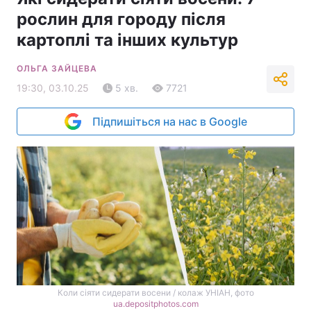
рослин для городу після
картоплі та інших культур
ОЛЬГА ЗАЙЦЕВА
19:30, 03.10.25
5 хв.
7721
Підпишіться на нас в Google
Коли сіяти сидерати восени / колаж УНІАН, фото
ua.depositphotos.com