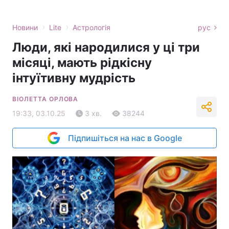
›
›
Новини
Lite
Астрологія
рус
Люди, які народилися у ці три
місяці, мають рідкісну
інтуїтивну мудрість
ВІОЛЕТТА ОРЛОВА
19:33, 03.10.25
3 хв.
38244
Підпишіться на нас в Google