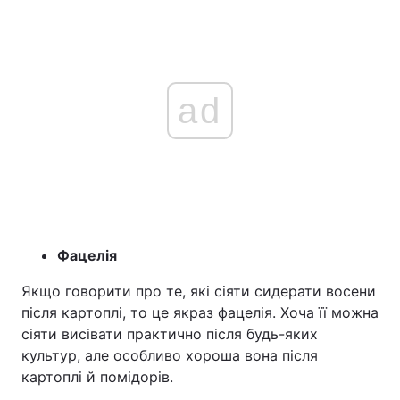
ad
Фацелія
Якщо говорити про те, які сіяти сидерати восени
після картоплі, то це якраз фацелія. Хоча її можна
сіяти висівати практично після будь-яких
культур, але особливо хороша вона після
картоплі й помідорів.