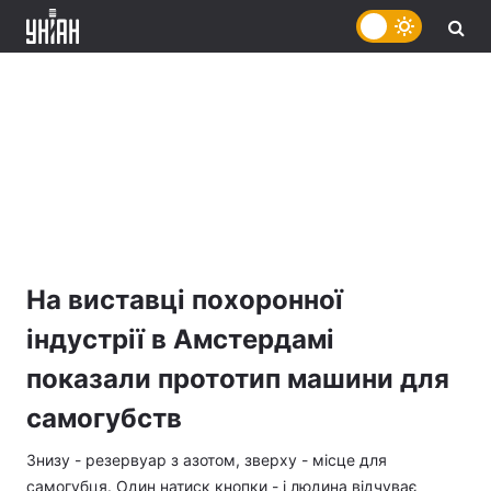
На виставці похоронної
індустрії в Амстердамі
показали прототип машини для
самогубств
Знизу - резервуар з азотом, зверху - місце для
самогубця. Один натиск кнопки - і людина відчуває