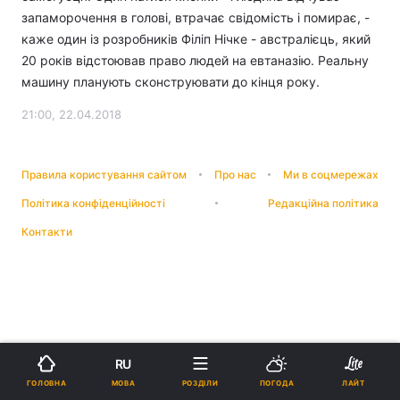
запаморочення в голові, втрачає свідомість і помирає, -
каже один із розробників Філіп Нічке - австралієць, який
20 років відстоював право людей на евтаназію. Реальну
машину планують сконструювати до кінця року.
21:00, 22.04.2018
Правила користування сайтом
Про нас
Ми в соцмережах
Політика конфіденційності
Редакційна політика
Контакти
RU
МОВА
ГОЛОВНА
РОЗДІЛИ
ПОГОДА
ЛАЙТ