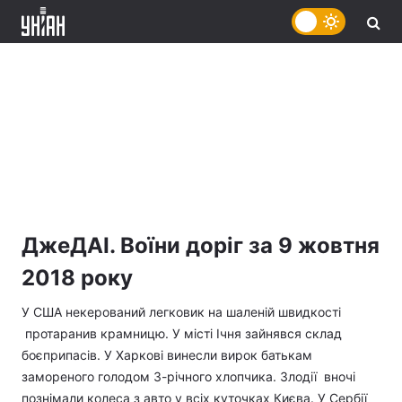
ДжеДАІ. Воїни доріг за 9 жовтня
2018 року
У США некерований легковик на шаленій швидкості
протаранив крамницю. У місті Ічня зайнявся склад
боєприпасів. У Харкові винесли вирок батькам
замореного голодом 3-річного хлопчика. Злодії вночі
познімали колеса з авто у всіх куточках Києва. У Сербії