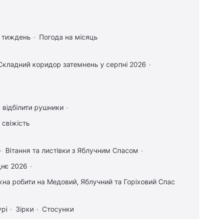
а тиждень
Погода на місяць
Складний коридор затемнень у серпні 2026
 відбілити рушники
 свіжість
Вітання та листівки з Яблучним Спасом
днє 2026
на робити на Медовий, Яблучний та Горіховий Спас
урі
Зірки
Стосунки