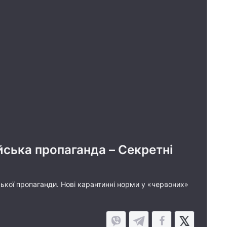
йська пропаганда – Секретні
ської пропаганди. Нові карантинні норми у «червоних»