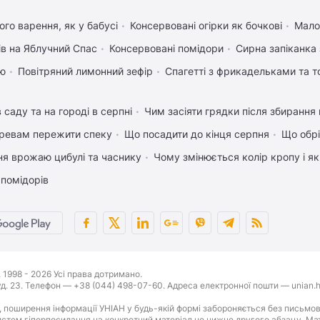
го варення, як у бабусі
Консервовані огірки як бочкові
Мало
ів на Яблучний Спас
Консервовані помідори
Сирна запіканка
ею
Повітряний лимонний зефір
Спагетті з фрикадельками та 
 саду та на городі в серпні
Чим засіяти грядки після збиранн
ревам пережити спеку
Що посадити до кінця серпня
Що обрі
ня врожаю цибулі та часнику
Чому змінюється колір кропу і я
 помідорів
1998 - 2026 Усі права дотримано.
буд. 23. Телефон — +38 (044) 498-07-60. Адреса електронної пошти — unian.h
 поширення інформації УНІАН у будь-якій формі забороняється без письмов
стем гіперпосилання на конкретний матеріал не нижче другого абзацу. Матер