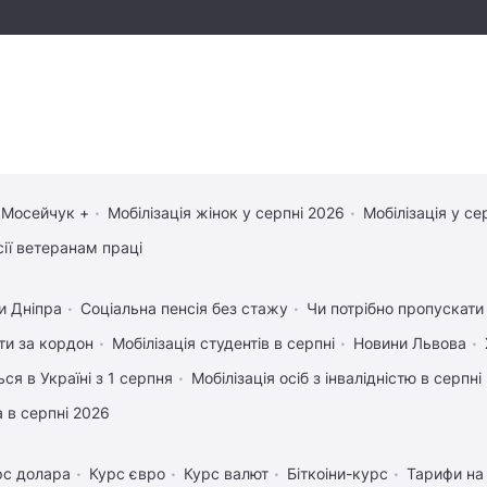
 Мосейчук +
Мобілізація жінок у серпні 2026
Мобілізація у се
сії ветеранам праці
и Дніпра
Соціальна пенсія без стажу
Чи потрібно пропускати 
ати за кордон
Мобілізація студентів в серпні
Новини Львова
ся в Україні з 1 серпня
Мобілізація осіб з інвалідністю в серпні
 в серпні 2026
рс долара
Курс євро
Курс валют
Біткоіни-курс
Тарифи на