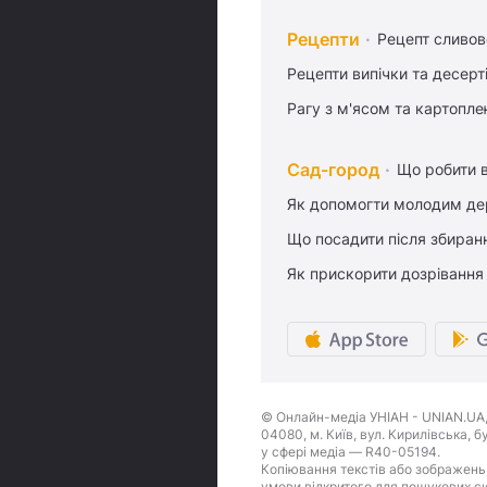
Рецепти
Рецепт сливово
Рецепти випічки та десерт
Рагу з м'ясом та картопл
Сад-город
Що робити в
Як допомогти молодим де
Що посадити після збиран
Як прискорити дозрівання
© Онлайн-медіа УНІАН - UNIAN.UA, 
04080, м. Київ, вул. Кирилівська, 
у сфері медіа — R40-05194.
Копіювання текстів або зображень,
умови відкритого для пошукових си