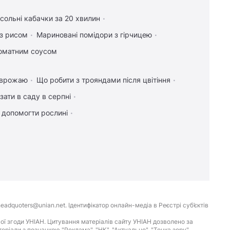
сольні кабачки за 20 хвилин
 з рисом
Мариновані помідори з гірчицею
томатним соусом
я врожаю
Що робити з трояндами після цвітіння
зати в саду в серпні
к допомогти рослині
eadquoters@unian.net. Ідентифікатор онлайн-медіа в Реєстрі суб’єктів
ої згоди УНІАН. Цитування матеріалів сайту УНІАН дозволено за
іали з позначкою "Реклама", "НК", "Актуально", "Точка зору",