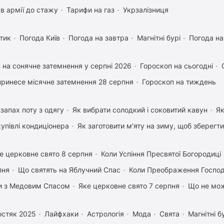
в армії до стажу
Тарифи на газ
Укрзалізниця
тик
Погода Київ
Погода на завтра
Магнітні бурі
Погода н
 на сонячне затемнення у серпні 2026
Гороскоп на сьогодні
ринесе місячне затемнення 28 серпня
Гороскоп на тиждень
запах поту з одягу
Як вибрати солодкий і соковитий кавун
Як
купівлі кондиціонера
Як заготовити м'яту на зиму, щоб зберегти
е церковне свято 8 серпня
Коли Успіння Пресвятої Богородиці
пня
Що святять на Яблучний Спас
Коли Преображення Госпо
вки з Медовим Спасом
Яке церковне свято 7 серпня
Що не мож
остяк 2025
Лайфхаки
Астрологія
Мода
Свята
Магнітні б