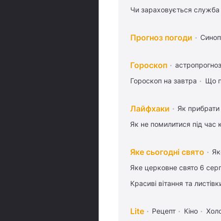
Чи зараховується служба 
Прогноз погоди
Синоп
Гороскоп
астропрогноз
Гороскоп на завтра
Що п
Лайфхаки
Як прибрати 
Як не помилитися під час 
Яке сьогодні свято
Як
Яке церковне свято 6 сер
Красиві вітання та листі
Lite
Рецепт
Кіно
Хол