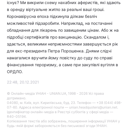
існує? Ми викрили схему нахабних аферистів, які здають
в оренду віртуальне житло за реальні ваші гроші.
Коронавірусна епоха підкинула ділкам безліч
можливостей підзаробити. Наприклад, на постачанні
обладнання для лікарень по завищеним цінам. Або ж на
підробці сертифікатів про вакцинацію. Скандалом і,
здається, великими неприємностями завершується рік
для екс-президента Петра Порошенка. Днями слідчі
намагалися вручити йому повістку до суду по справі
фінансування тероризму, а саме при закупівлі вугілля в
ОРДЛО.
22:48, 20.12.2021
© Онлайн-медіа УНІАН - UNIAN.UA, 1998 - 2026 Усі права
дотримано.
04080, м. Київ, вул. Кирилівська, буд. 23. Телефон — +38 (044) 498-
07-60. Адреса електронної пошти — unian.headquoters@unian.net.
Ідентифікатор онлайн-медіа в Реєстрі суб’єктів у сфері медіа —
R40-05194.
Копіювання текстів або зображень, поширення інформації УНІАН у
будь-якій формі забороняється без письмової згоди УНІАН.