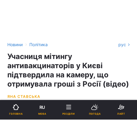
›
Новини
Політика
рус
Учасниця мітингу
антивакцинаторів у Києві
підтвердила на камеру, що
отримувала гроші з Росії (відео)
ЯНА СТАВСЬКА
RU
14:18, 03.11.21
3 хв.
9908
МОВА
ГОЛОВНА
РОЗДІЛИ
ПОГОДА
ЛАЙТ
Підпишіться на нас в Google