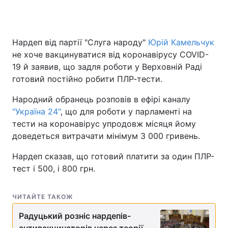
Нардеп від партії "Слуга народу"
Юрій Камельчук
Головна
Війна
не хоче вакцинуватися від коронавірусу COVID-
19 й заявив, що задля роботи у Верховній Раді
Україна
Політика
готовий постійно робити ПЛР-тести.
Економіка
Світ
Народний обранець розповів в ефірі каналу
"Україна 24"
Спорт
, що для роботи у парламенті на
Наука
тести на коронавірус упродовж місяця йому
Техно і зв'язок
Лайт
доведеться витрачати мінімум 3 000 гривень.
Нардеп сказав, що готовий платити за один ПЛР-
Зброя
Інциденти
тест і 500, і 800 грн.
Здоров'я
Туризм
ЧИТАЙТЕ ТАКОЖ
Цікавинки
Погода
Радуцький розніс нардепів-
Екологія
Регіони