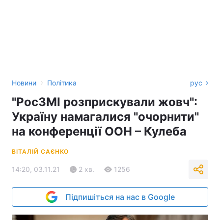
›
Новини
Політика
рус
"РосЗМІ розприскували жовч":
Україну намагалися "очорнити"
на конференції ООН – Кулеба
ВІТАЛІЙ САЄНКО
14:20, 03.11.21
2 хв.
1256
Підпишіться на нас в Google