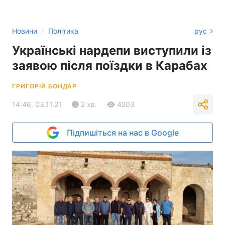
›
Новини
Політика
рус
Українські нардепи виступили із
заявою після поїздки в Карабах
ГРИГОРІЙ БОНДАР
14:46, 03.11.21
2 хв.
4203
Підпишіться на нас в Google