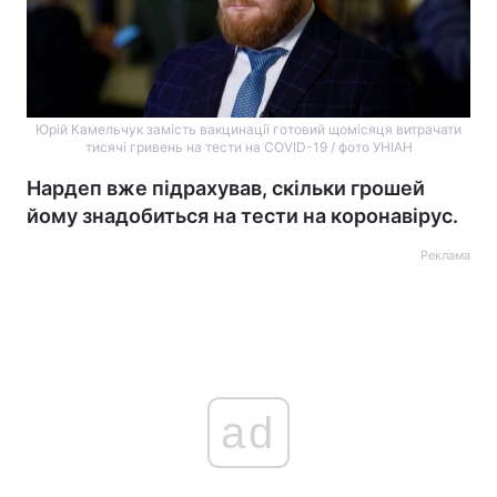
Юрій Камельчук замість вакцинації готовий щомісяця витрачати
тисячі гривень на тести на COVID-19 / фото УНІАН
Нардеп вже підрахував, скільки грошей
йому знадобиться на тести на коронавірус.
Реклама
ad