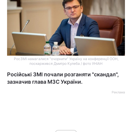
РосЗМІ намагалися "очорнити" Україну на конференції ООН,
поскаржився Дмитро Кулеба / фото УНІАН
Російські ЗМІ почали розганяти "скандал",
зазначив глава МЗС України.
Реклама