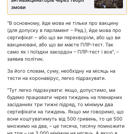
антивакцинаторів через теорії
змови
Лонгріди
"В основному, йде мова не тільки про вакцину
Відео з Youtube
Статті
(для допуску в парламент – Ред.), йде мова про
сертифікат – або що ви перехворіли, або що ви
Інтерв'ю
Думки
вакциновані, або що ви маєте ПЛР-тест. Так
само як і поїздки закордон – ПЛР-тест і все", –
Архів
Вакансії
заявив політик.
Контакти
За його словам, суму, необхідну на місяць на
тести на коронавірус, легко підрахувати.
Послуги
"Тут легко підрахувати: якщо, допустимо, ми
будемо працювати через тиждень на пленарних
засіданнях три тижні підряд, то мінімум два
сертифікати на тиждень. Якщо ми говоримо, що
вони коштуватимуть від 500 гривень, то це 500
множимо на два, – це тисяча, тисячу помножити
на три – це 3 000 мінімум на місяць. А якщо я