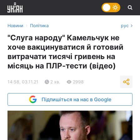
›
Новини
Політика
рус
"Слуга народу" Камельчук не
хоче вакцинуватися й готовий
витрачати тисячі гривень на
місяць на ПЛР-тести (відео)
14:58, 03.11.21
2 хв.
2998
Підпишіться на нас в Google