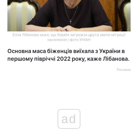
Елла Лібанова каже, що Україні загрожує друга хвиля міграції
населення / фото УНІАН
Основна маса біженців виїхала з України в
першому півріччі 2022 року, каже Лібанова.
Реклама
ad