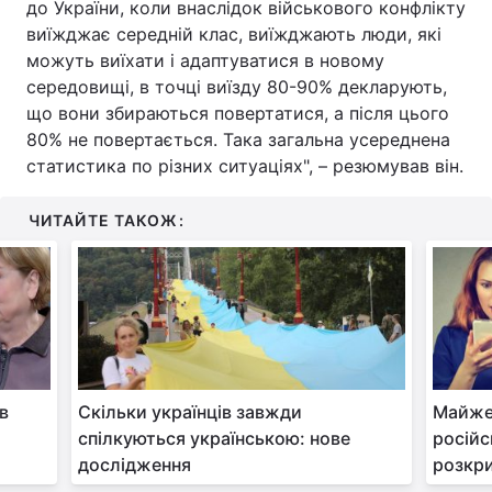
до України, коли внаслідок військового конфлікту
виїжджає середній клас, виїжджають люди, які
можуть виїхати і адаптуватися в новому
середовищі, в точці виїзду 80-90% декларують,
що вони збираються повертатися, а після цього
80% не повертається. Така загальна усереднена
статистика по різних ситуаціях", – резюмував він.
ЧИТАЙТЕ ТАКОЖ:
 в
Скільки українців завжди
Майже 
спілкуються українською: нове
російс
дослідження
розкр