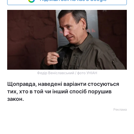
Федір Веніславський / фото УНІАН
Щоправда, наведені варіанти стосуються
тих, хто в той чи інший спосіб порушив
закон.
Реклама