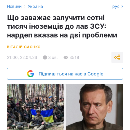
›
Новини
Україна
рус
Що заважає залучити сотні
тисяч іноземців до лав ЗСУ:
нардеп вказав на дві проблеми
ВІТАЛІЙ САЄНКО
21:00, 22.04.26
3 хв.
3519
Підпишіться на нас в Google