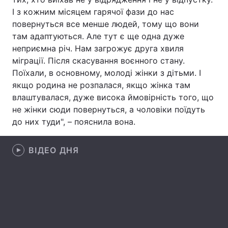
І з кожним місяцем гарячої фази до нас
Лонгріди
повернуться все менше людей, тому що вони
там адаптуються. Але тут є ще одна дуже
неприємна річ. Нам загрожує друга хвиля
Відео з Youtube
Статті
міграції. Після скасування воєнного стану.
Інтерв'ю
Думки
Поїхали, в основному, молоді жінки з дітьми. І
якщо родина не розпалася, якщо жінка там
Архів
Вакансії
влаштувалася, дуже висока ймовірність того, що
не жінки сюди повернуться, а чоловіки поїдуть
Контакти
до них туди", – пояснила вона.
Послуги
ВІДЕО ДНЯ