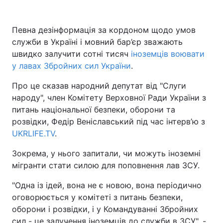
Певна дезінформація за кордоном щодо умов
служби в Україні і мовний бар’єр зважають
швидко залучити сотні тисяч
іноземців воювати
у лавах Збройних сил України
.
Про це сказав народний депутат від "Слуги
народу", член Комітету Верховної Ради України з
питань національної безпеки, оборони та
розвідки, Федір Веніславський під час інтерв’ю з
UKRLIFE.TV
.
Зокрема, у нього запитали, чи можуть іноземні
мігранти стати силою для поповнення лав ЗСУ.
"Одна із ідей, вона не є новою, вона періодично
оговорюється у комітеті з питань безпеки,
оборони і розвідки, і у Командуванні Збройних
сил - це залучення іноземців до служби в ЗСУ", -