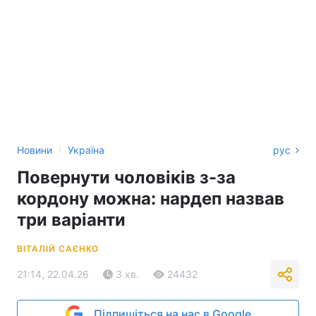
›
Новини
Україна
рус
Повернути чоловіків з-за
кордону можна: нардеп назвав
три варіанти
ВІТАЛІЙ САЄНКО
21:14, 22.04.26
3 хв.
24432
Підпишіться на нас в Google