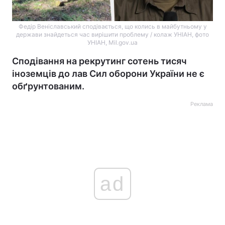
Федір Веніславський сподівається, що колись в майбутньому у
держави знайдеться час вирішити проблему / колаж УНІАН, фото
УНІАН, Mil.gov.ua
Сподівання на рекрутинг сотень тисяч
іноземців до лав Сил оборони України не є
обґрунтованим.
Реклама
ad