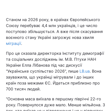
Станом на 2026 року, в країнах Європейського
Головна
Війна
Союзу перебуває 4,4 млн українців, і це число
поступово збільшується. А вже після скасування
Україна
Політика
воєнного стану Україні загрожує нова хвиля
міграції
Економіка
.
Світ
Про це сказала директорка Інституту демографії
Спорт
Наука
та соціальних досліджень ім. М.В. Птухи НАН
України Елла Лібанова під час дискусії
Техно і зв'язок
Лайт
"Українське суспільство 2026", пише
LB.ua
. Вона
Зброя
Інциденти
зауважила, що українці мігрували і до інших
країн поза межами ЄС. Йдеться приблизно про
Здоров'я
Туризм
700 тисяч людей.
Цікавинки
Погода
"Основна маса виїхала в першому півріччі 22-го
року. Повернулося дуже мало. Менше мільйона. З
Екологія
Регіони
тих, хто виїхав не у відрядження і не у відпустку.