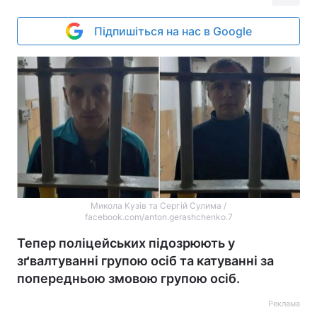
Підпишіться на нас в Google
Микола Кузів та Сергій Сулима /
facebook.com/anton.gerashchenko.7
Тепер поліцейських підозрюють у
зґвалтуванні групою осіб та катуванні за
попередньою змовою групою осіб.
Реклама