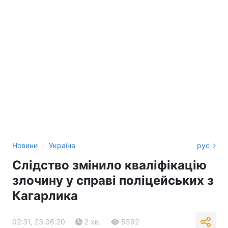
›
Новини
Україна
рус
Слідство змінило кваліфікацію
злочину у справі поліцейських з
Кагарлика
02:31, 23.06.20
2 хв.
5592