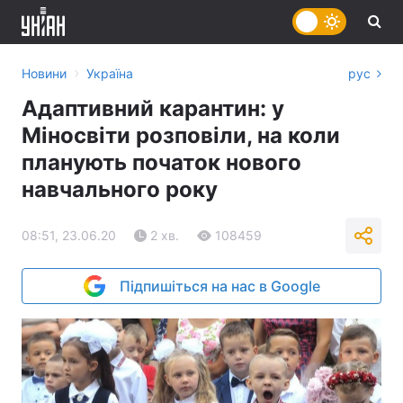
›
Новини
Україна
рус
Адаптивний карантин: у
Міносвіти розповіли, на коли
планують початок нового
навчального року
08:51, 23.06.20
2 хв.
108459
Підпишіться на нас в Google