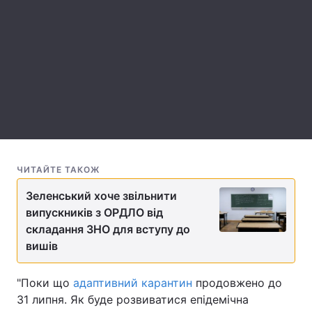
Лонгріди
Відео з Youtube
Статті
Інтерв'ю
Думки
Архів
Вакансії
Контакти
ЧИТАЙТЕ ТАКОЖ
Послуги
Зеленський хоче звільнити
випускників з ОРДЛО від
складання ЗНО для вступу до
вишів
"Поки що
адаптивний карантин
продовжено до
31 липня. Як буде розвиватися епідемічна