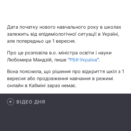
Головна
Війна
Дата початку нового навчального року в школах
залежить від епідеміологічної ситуації в Україні,
Україна
Політика
але попередньо це 1 вересня.
Економіка
Світ
Про це розповіла в.о. міністра освіти і науки
Любомира Мандзій, пише "
РБК-Україна
".
Спорт
Наука
Вона пояснила, що рішення про відкриття шкіл з 1
Техно і зв'язок
Лайт
вересня або продовження навчання в режимі
онлайн в Кабміні зараз немає.
Зброя
Інциденти
ВІДЕО ДНЯ
Здоров'я
Туризм
Цікавинки
Погода
Екологія
Регіони