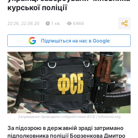
курської поліції
22:28, 22.06.20
1 хв.
6466
Підпишіться на нас в Google
Затримання проводили співробітники ФСБ / inforesist.org
За підозрою в державній зраді затримано
підполковника поліції Борзенкова Дмитро