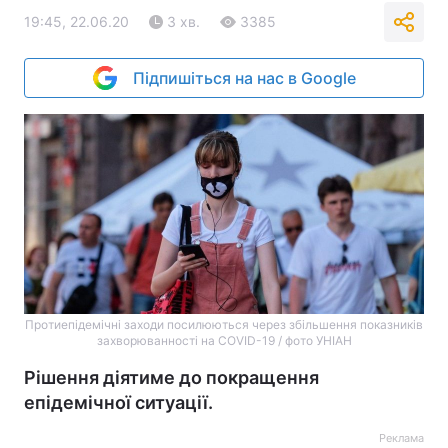
19:45, 22.06.20
3 хв.
3385
Підпишіться на нас в Google
Протиепідемічні заходи посилюються через збільшення показників
захворюванності на COVID-19 / фото УНІАН
Рішення діятиме до покращення
епідемічної ситуації.
Реклама