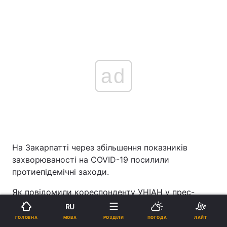
ad
На Закарпатті через збільшення показників
захворюваності на COVID-19 посилили
протиепідемічні заходи.
Як повідомили кореспонденту УНІАН у прес-
центрі Закарпатської ОДА, відповідне рішення
RU
ухвалила регіональна комісія з питань
МОВА
ГОЛОВНА
РОЗДІЛИ
ПОГОДА
ЛАЙТ