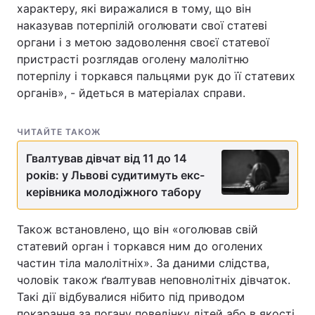
характеру, які виражалися в тому, що він
наказував потерпілій оголювати свої статеві
органи і з метою задоволення своєї статевої
пристрасті розглядав оголену малолітню
потерпілу і торкався пальцями рук до її статевих
органів», - йдеться в матеріалах справи.
ЧИТАЙТЕ ТАКОЖ
Гвалтував дівчат від 11 до 14
років: у Львові судитимуть екс-
керівника молодіжного табору
Також встановлено, що він «оголював свій
статевий орган і торкався ним до оголених
частин тіла малолітніх». За даними слідства,
чоловік також ґвалтував неповнолітніх дівчаток.
Такі дії відбувалися нібито під приводом
покарання за погану поведінку дітей або в якості