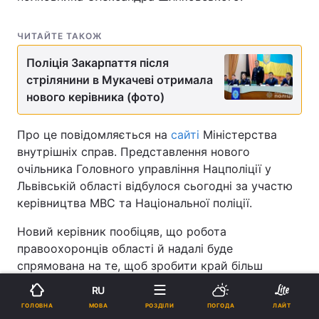
ЧИТАЙТЕ ТАКОЖ
Поліція Закарпаття після
стрілянини в Мукачеві отримала
нового керівника (фото)
Про це повідомляється на
сайті
Міністерства
внутрішніх справ. Представлення нового
очільника Головного управління Нацполіції у
Львівській області відбулося сьогодні за участю
керівництва МВС та Національної поліції.
Новий керівник пообіцяв, що робота
правоохоронців області й надалі буде
спрямована на те, щоб зробити край більш
безпечнішим.
RU
МОВА
ГОЛОВНА
РОЗДІЛИ
ПОГОДА
ЛАЙТ
Як заявив перший заступник міністра внутрішніх