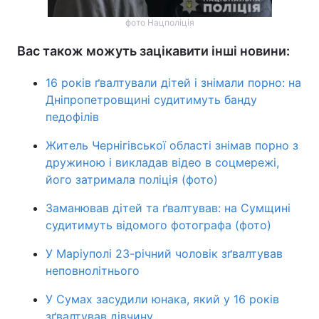
фото Нацполіція
Вас також можуть зацікавити інші новини:
16 років ґвалтували дітей і знімали порно: на
Дніпропетровщині судитимуть банду
педофілів
Житель Чернігівської області знімав порно з
дружиною і викладав відео в соцмережі,
його затримала поліція (фото)
Заманював дітей та ґвалтував: на Сумщині
судитимуть відомого фотографа (фото)
У Маріуполі 23-річний чоловік зґвалтував
неповнолітнього
У Сумах засудили юнака, який у 16 років
зґвалтував дівчину