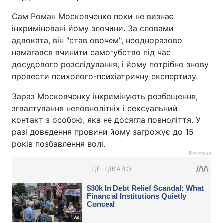
Сам Роман Московченко поки не визнає
інкриміновані йому злочини. За словами
адвоката, він "став овочем", неодноразово
намагався вчинити самогубство під час
досудового розслідування, і йому потрібно знову
провести психолого-психіатричну експертизу.
Зараз Московченку інкримінують розбещення,
згвалтування неповнолітніх і сексуальний
контакт з особою, яка не досягла повноліття. У
разі доведення провини йому загрожує до 15
років позбавлення волі.
Реклама