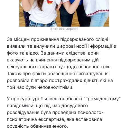
фото соцмережі
За місцем проживання підозрюваного слідчі
виявили та вилучили цифрові носії інформації з
фото та відео. За даними слідства, вони
вказують на вчинення підозрюваним дій
сексуального характеру щодо неповнолітніх.
Також про факти розбещення і зґвалтування
розповіли п'ятеро постраждалих дівчат, які на
той час були неповнолітніми.
У прокуратурі Львівської області "Громадському"
повідомили, що під час досудового
розслідування була проведена психолого-
психіатрична експертиза, яка встановила
осудність обвинуваченого.