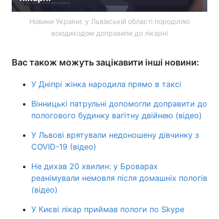
Новини України: у Львівській області породіллю
всюдиходом доправили до лікарні
Вас також можуть зацікавити інші новини:
У Дніпрі жінка народила прямо в таксі
Вінницькі патрульні допомогли доправити до
пологового будинку вагітну двійнею (відео)
У Львові врятували недоношену дівчинку з
COVID-19 (відео)
Не дихав 20 хвилин: у Броварах
реанімували немовля після домашніх пологів
(відео)
У Києві лікар приймав пологи по Skype