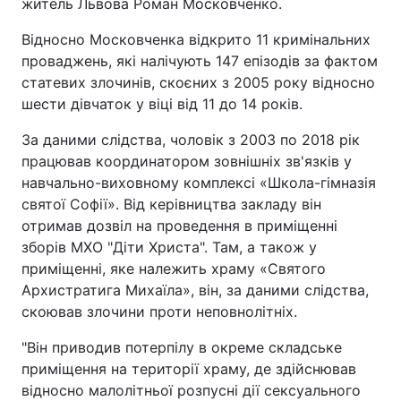
житель Львова Роман Московченко.
Відносно Московченка відкрито 11 кримінальних
проваджень, які налічують 147 епізодів за фактом
статевих злочинів, скоєних з 2005 року відносно
шести дівчаток у віці від 11 до 14 років.
За даними слідства, чоловік з 2003 по 2018 рік
працював координатором зовнішніх зв'язків у
навчально-виховному комплексі «Школа-гімназія
святої Софії». Від керівництва закладу він
отримав дозвіл на проведення в приміщенні
зборів МХО "Діти Христа". Там, а також у
приміщенні, яке належить храму «Святого
Архистратига Михаїла», він, за даними слідства,
скоював злочини проти неповнолітніх.
"Він приводив потерпілу в окреме складське
приміщення на території храму, де здійснював
відносно малолітньої розпусні дії сексуального