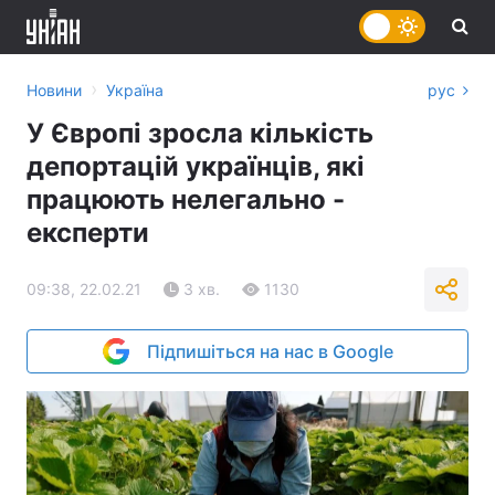
›
Новини
Україна
рус
У Європі зросла кількість
депортацій українців, які
працюють нелегально -
експерти
09:38, 22.02.21
3 хв.
1130
Підпишіться на нас в Google