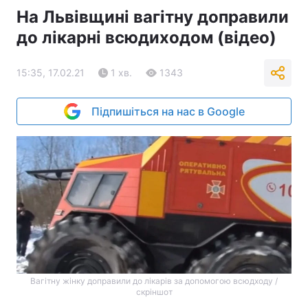
На Львівщині вагітну доправили
до лікарні всюдиходом (відео)
15:35, 17.02.21
1 хв.
1343
Підпишіться на нас в Google
Вагітну жінку доправили до лікарів за допомогою всюдходу /
скріншот