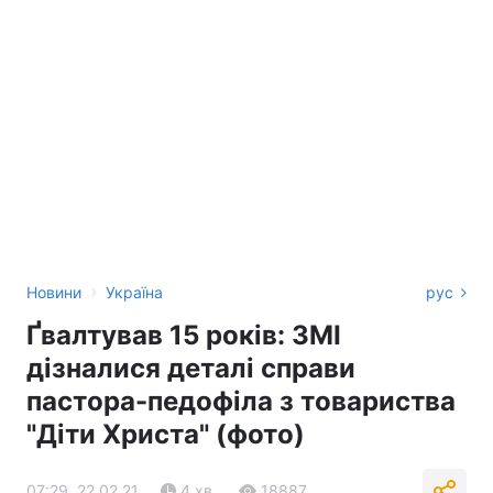
›
Новини
Україна
рус
Ґвалтував 15 років: ЗМІ
дізналися деталі справи
пастора-педофіла з товариства
"Діти Христа" (фото)
07:29, 22.02.21
4 хв.
18887