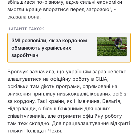
збільшився по-різному, адже сильні економіки
змогли краще впоратися перед загрозою", -
Тема оформлення
сказала вона.
ЧИТАЙТЕ ТАКОЖ
ЗМІ розповіли, як за кордоном
обманюють українських
заробітчан
Бровчук зазначила, що українцям зараз нелегко
влаштуватися на офіційну роботу в США,
оскільки там діють програми, спрямовані на
зниження припливу низькокваліфікованих осіб з-
за кордону. Такі країни, як Німеччина, Бельгія,
Нідерланди, є більш бажаними для наших
співвітчизників, але отримати офіційну роботу
там теж складно. Для працевлаштування відкриті
тільки Польща і Чехія.