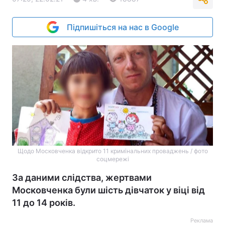
Підпишіться на нас в Google
Щодо Московченка відкрито 11 кримінальних проваджень / фото
соцмережі
За даними слідства, жертвами
Московченка були шість дівчаток у віці від
11 до 14 років.
Реклама