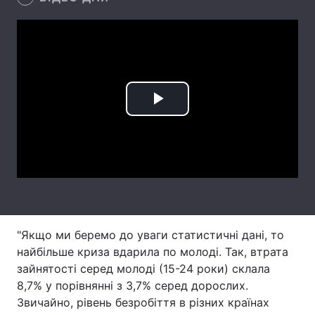
Лонгріди
Відео з Youtube
Статті
Інтерв'ю
Думки
Play
Архів
Вакансії
Video
Контакти
Послуги
"Якщо ми беремо до уваги статистичні дані, то
найбільше криза вдарила по молоді. Так, втрата
зайнятості серед молоді (15-24 роки) склала
8,7% у порівнянні з 3,7% серед дорослих.
Звичайно, рівень безробіття в різних країнах