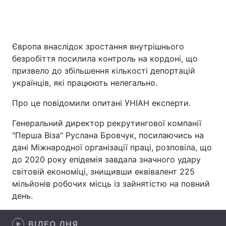
Головна
Війна
Європа внаслідок зростання внутрішнього
безробіття посилила контроль на кордоні, що
Україна
Політика
призвело до збільшення кількості депортацій
українців, які працюють нелегально.
Економіка
Світ
Про це повідомили опитані УНІАН експерти.
Спорт
Наука
Генеральний директор рекрутингової компанії
Техно і зв'язок
Лайт
"Перша Віза" Руслана Бровчук, посилаючись на
дані Міжнародної організації праці, розповіла, що
Зброя
Інциденти
до 2020 року епідемія завдала значного удару
світовій економіці, знищивши еквівалент 225
Здоров'я
Туризм
мільйонів робочих місць із зайнятістю на повний
день.
Цікавинки
Погода
Екологія
Регіони
ВІДЕО ДНЯ