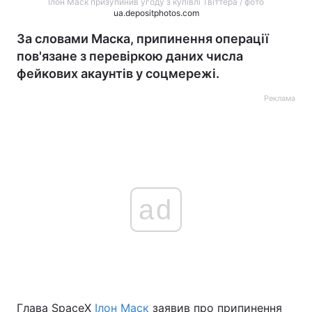
Ілон Маск призупинив угоду з купівлі Твіттера / фото
ua.depositphotos.com
За словами Маска, припинення операції
пов'язане з перевіркою даних числа
фейкових акаунтів у соцмережі.
Реклама
ad
Глава SpaceX
Ілон Маск
заявив про припинення