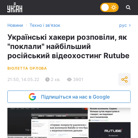
›
Новини
Техно і зв'язок
рус
Українські хакери розповіли, як
"поклали" найбільший
російський відеохостинг Rutube
ВІОЛЕТТА ОРЛОВА
21:50, 14.05.22
2 хв.
3901
Підпишіться на нас в Google