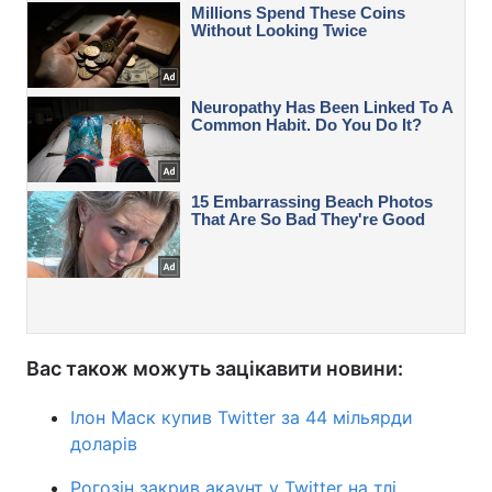
Вас також можуть зацікавити новини:
Ілон Маск купив Twitter за 44 мільярди
доларів
Рогозін закрив акаунт у Twitter на тлі