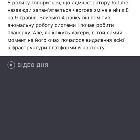
У ролику говориться, що адміністратору Rutube
назавжди запам'ятається чергова зміна в ніч з 8
Лонгріди
на 9 травня. Близько 4 ранку він помітив
аномальну роботу системи і почав робити
Відео з Youtube
Статті
планерку. Але, як кажуть хакери, в той самий
момент на його очах почалося видалення всієї
Інтерв'ю
Думки
інфраструктури платформи й контенту.
Архів
Вакансії
ВІДЕО ДНЯ
Контакти
Послуги