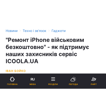
›
›
Новини
Техно і зв'язок
Гаджети
"Ремонт iPhone військовим
безкоштовно" - як підтримує
наших захисників сервіс
ICOOLA.UA
ІВАН БОЙКО
RU
10:00, 13.05.22
3 хв.
550
НК
МОВА
ГОЛОВНА
РОЗДІЛИ
ПОГОДА
ЛАЙТ
Підпишіться на нас в Google