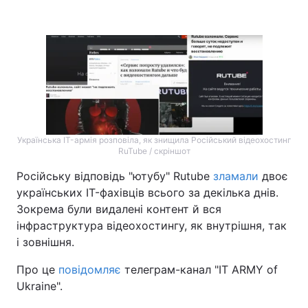
Головна
Війна
Україна
Політика
Економіка
Світ
Українська IT-армія розповіла, як знищила Російський відеохостинг
Спорт
Наука
RuTube / скріншот
Російську відповідь "ютубу" Rutube
зламали
двоє
Техно і зв'язок
Лайт
українських IT-фахівців всього за декілька днів.
Зокрема були видалені контент й вся
Зброя
Інциденти
інфраструктура відеохостингу, як внутрішня, так
Здоров'я
Туризм
і зовнішня.
Про це
повідомляє
телеграм-канал "IT ARMY of
Цікавинки
Погода
Ukraine".
Екологія
Регіони