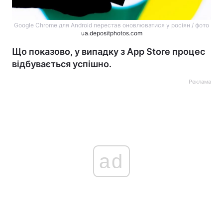
Google Chrome для Android перестав оновлюватися у росіян / фото
ua.depositphotos.com
Що показово, у випадку з App Store процес
відбувається успішно.
Реклама
ad