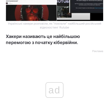
Українські хакери розповіли, як "поклали" найбільший російський
відеохостинг Rutube
Хакери називають це найбільшою
перемогою з початку кібервійни.
Реклама
ad