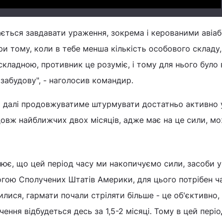
ається завдавати ураження, зокрема і керованими авіа
при тому, коли в тебе менша кількість особового складу,
складною, противник це розуміє, і тому для нього було
 забудову", - наголосив командир.
 і далі продовжуватиме штурмувати достатньо активно 
довж найближчих двох місяців, адже має на це сили, м
ює, що цей період часу ми накопичуємо сили, засоби у
гою Сполучених Штатів Америки, для цього потрібен ча
лися, гармати почали стріляти більше - це об'єктивно,
ння відбудеться десь за 1,5-2 місяці. Тому в цей періо