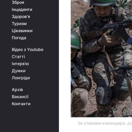
Зброя
Інциденти
Здоров'я
Туризм
Цікавинки
Погода
Відео з Youtube
Статті
Інтерв'ю
Думки
Лонгріди
Архів
Вакансії
Контакти
За словами командира, дл