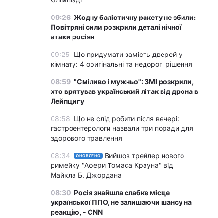
09:26
Жодну балістичну ракету не збили:
Повітряні сили розкрили деталі нічної
атаки росіян
09:25
Що придумати замість дверей у
кімнату: 4 оригінальні та недорогі рішення
08:59
"Сміливо і мужньо": ЗМІ розкрили,
хто врятував український літак від дрона в
Лейпцигу
08:58
Що не слід робити після вечері:
гастроентерологи назвали три поради для
здорового травлення
08:34
Вийшов трейлер нового
ОНОВЛЕНО
римейку "Афери Томаса Крауна" від
Майкла Б. Джордана
08:30
Росія знайшла слабке місце
української ППО, не залишаючи шансу на
реакцію, - CNN