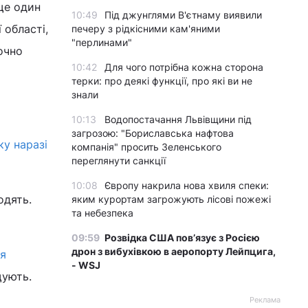
 ще один
10:49
Під джунглями В'єтнаму виявили
 області,
печеру з рідкісними кам'яними
"перлинами"
точно
10:42
Для чого потрібна кожна сторона
терки: про деякі функції, про які ви не
знали
10:13
Водопостачання Львівщини під
загрозою: "Бориславська нафтова
ку наразі
компанія" просить Зеленського
переглянути санкції
10:08
Європу накрила нова хвиля спеки:
одять.
яким курортам загрожують лісові пожежі
та небезпека
09:59
Розвідка США пов’язує з Росією
дрон з вибухівкою в аеропорту Лейпцига,
ся
- WSJ
щують.
Реклама