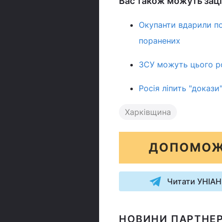
Вас також можуть заці
Окупанти вдарили по
поранених
ЗСУ можуть цього ро
Росія ліпить "докази
Харківщина
ДОПОМОЖ
Читати УНІАН
НОВИНИ ПАРТНЕР