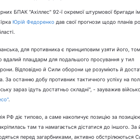
них БПАК "Ахіллес" 92-ї окремої штурмової бригади ім
Сірка
Юрій Федоренко
дав свої прогнози щодо планів р
бласті.
анська, для противника є принциповим узяти його, то
о вдалий плацдарм для подальшого просування у тил
рони. Відповідно й Сили оборони це розуміють й доста
а. За останню добу противник тактичного успіху на пол
нську зараз ідуть достатньо складні", - зауважив військ
есо"
.
я РФ діє типово, а саме накопичує позицію за позиціє
акріпилась там та намагається дістатися до іншого. За 
аходяться перед загарбниками, активно обстрілюються 