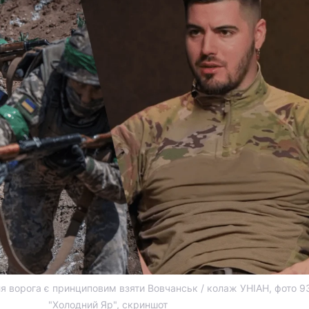
я ворога є принциповим взяти Вовчанськ / колаж УНІАН, фото 
"Холодний Яр", скриншот