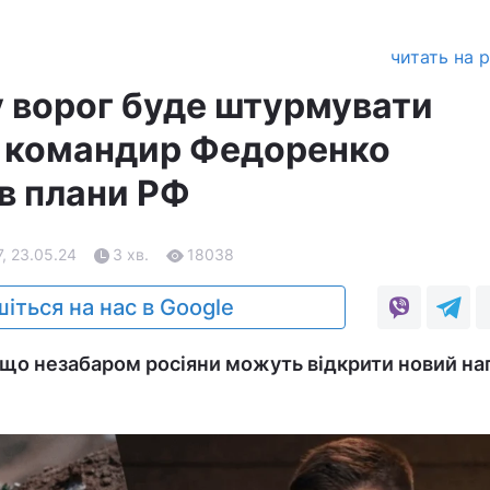
читать на 
у ворог буде штурмувати
 командир Федоренко
в плани РФ
7, 23.05.24
3 хв.
18038
іться на нас в Google
 що незабаром росіяни можуть відкрити новий н