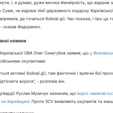
нути, і, я думаю, дуже висока ймовірність, що відкриє
 Суми, чи вздовж лінії державного кордону Харківської
апрямків, де точаться бойові дії. Час покаже, і про це 
 - сказав Федоренко.
танні новини
 Харківської ОВА Олег Синєгубов заявив, що
у Вовчансь
сійськими окупантами.
ться активні бойові дії, там фактично і вуличні бої прох
дтіснити ворога", - розповів він.
гвардії Руслан Музичук зазначив, що
ворог намагаєть
 на Харківщині
. Проте ЗСУ виявляють окупантів та зни