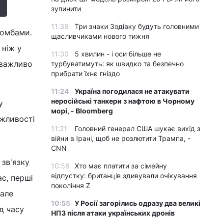
зупинити
11:36
Три знаки Зодіаку будуть головними
бомбами.
щасливчиками нового тижня
 ніж у
11:30
5 хвилин - і оси більше не
 важливо
турбуватимуть: як швидко та безпечно
прибрати їхнє гніздо
11:24
Україна погодилася не атакувати
неросійські танкери з нафтою в Чорному
у
морі, - Bloomberg
ожливості
11:21
Головний генерал США шукає вихід з
війни в Ірані, щоб не розлютити Трампа, -
CNN
 зв'язку
10:56
Хто має платити за сімейну
відпустку: британців здивували очікування
с, перші
покоління Z
 але
10:55
У Росії загорілись одразу два великі
д часу
НПЗ після атаки українських дронів