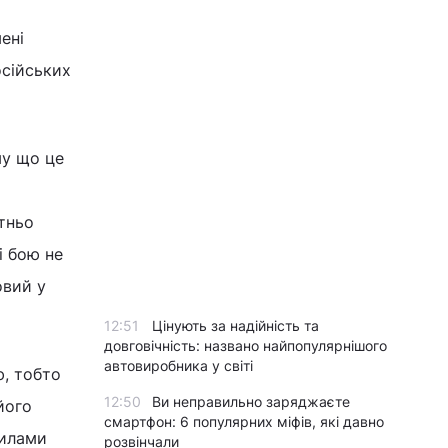
ені
осійських
му що це
тньо
і бою не
овий у
12:51
Цінують за надійність та
довговічність: названо найпопулярнішого
автовиробника у світі
ю, тобто
12:50
Ви неправильно заряджаєте
його
смартфон: 6 популярних міфів, які давно
Силами
розвінчали