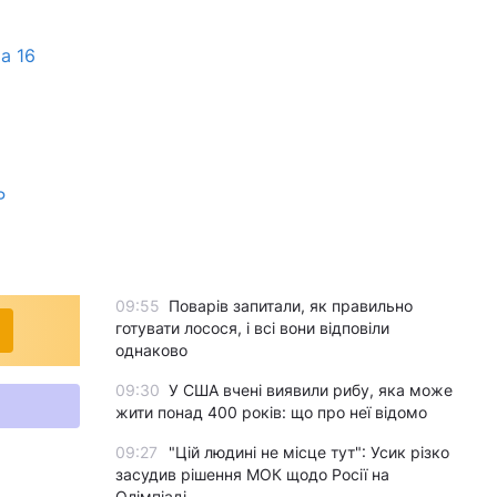
а 16
Р
09:55
Поварів запитали, як правильно
готувати лосося, і всі вони відповіли
однаково
09:30
У США вчені виявили рибу, яка може
жити понад 400 років: що про неї відомо
09:27
"Цій людині не місце тут": Усик різко
засудив рішення МОК щодо Росії на
Олімпіаді