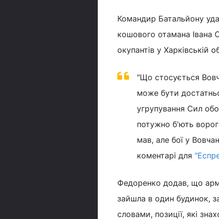
Командир Батальйону удар
кошового отамана Івана 
окупантів у Харківській о
"Що стосується Вовч
може бути достатнь
угрупування Сил обо
потужно б'ють ворог
мав, але бої у Вовча
коментарі для
"Еспр
Федоренко додав, що армі
зайшла в один будинок, з
словами, позиції, які зн