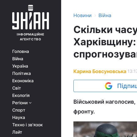
›
Новини
Війна
Скільки час
ІНФОРМАЦІЙНЕ
Харківщину:
АГЕНТСТВО
спрогнозува
Головна
Війна
Україна
Карина Бовсуновська
13:1
Політика
Економіка
Підпиш
Світ
Екологія
Військовий наголосив,
Регіони
Спорт
фронту.
Наука
Техно і зв'язок
Лайт