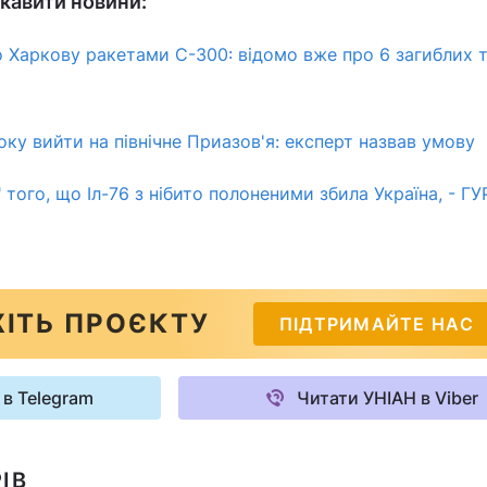
кавити новини:
 Харкову ракетами С-300: відомо вже про 6 загиблих т
ку вийти на північне Приазов'я: експерт назвав умову
" того, що Іл-76 з нібито полоненими збила Україна, - ГУ
ІТЬ ПРОЄКТУ
ПІДТРИМАЙТЕ НАС
 в Telegram
Читати УНІАН в Viber
ІВ