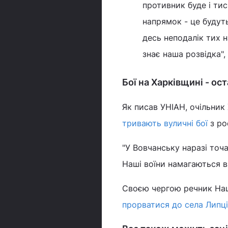
противник буде і тис
напрямок - це будуть
десь неподалік тих н
знає наша розвідка",
Бої на Харківщині - ос
Як писав УНІАН, очільник
тривають вуличні бої
з ро
"У Вовчанську наразі точа
Наші воїни намагаються ві
Своєю чергою речник Нац
прорватися до села Липці