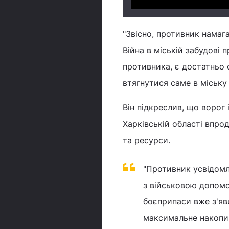
"Звісно, противник намаг
Війна в міській забудові 
противника, є достатньо 
втягнутися саме в міську
Він підкреслив, що ворог
Харківській області впро
та ресурси.
"Противник усвідомл
з військовою допомо
боєприпаси вже з'яви
максимальне накопиче