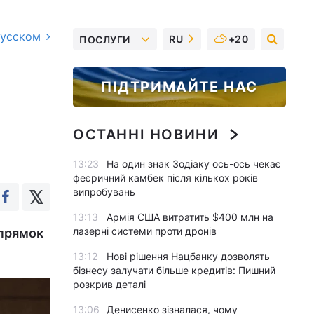
русском
RU
+20
ПОСЛУГИ
ПІДТРИМАЙТЕ НАС
ОСТАННІ НОВИНИ
13:23
На один знак Зодіаку ось-ось чекає
феєричний камбек після кількох років
випробувань
13:13
Армія США витратить $400 млн на
лазерні системи проти дронів
апрямок
13:12
Нові рішення Нацбанку дозволять
бізнесу залучати більше кредитів: Пишний
розкрив деталі
13:06
Денисенко зізналася, чому