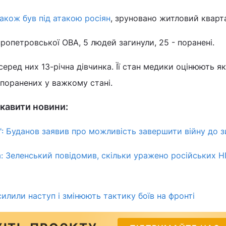
також був під атакою росіян
, зруновано житловий кварт
ропетровської ОВА, 5 людей загинули, 25 - поранені.
серед них 13-річна дівчинка. Її стан медики оцінюють як
 поранених у важкому стані.
кавити новини:
є": Буданов заявив про можливість завершити війну до 
: Зеленський повідомив, скільки уражено російських Н
силили наступ і змінюють тактику боїв на фронті