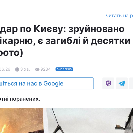
читать на 
дар по Києву: зруйновано
ікарню, є загиблі й десятки
фото)
06.26
3 хв.
9234
ОНОВЛЕНО
іться на нас в Google
отні поранених.