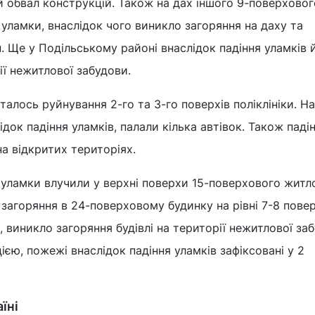
 обвал конструкцій. Також на дах іншого 9-поверховог
уламки, внаслідок чого виникло загоряння на даху та
. Ще у Подільському районі внаслідок падіння уламків 
ії нежитлової забудови.
талось руйнування 2-го та 3-го поверхів поліклініки. На
лідок падіння уламків, палали кілька автівок. Також паді
на відкритих територіях.
уламки влучили у верхні поверхи 15-поверхового житл
 загоряння в 24-поверховому будинку на рівні 7-8 повер
, виникло загоряння будівлі на території нежитлової за
єю, пожежі внаслідок падіння уламків зафіксовані у 2
їні