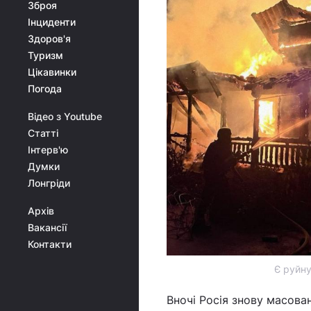
Зброя
Інциденти
Здоров'я
Туризм
Цікавинки
Погода
Відео з Youtube
Статті
Інтерв'ю
Думки
Лонгріди
Архів
Вакансії
Контакти
Є руйну
Вночі Росія знову масов