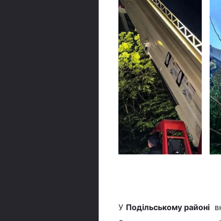
© ДСНС
У
Подільському районі
вн