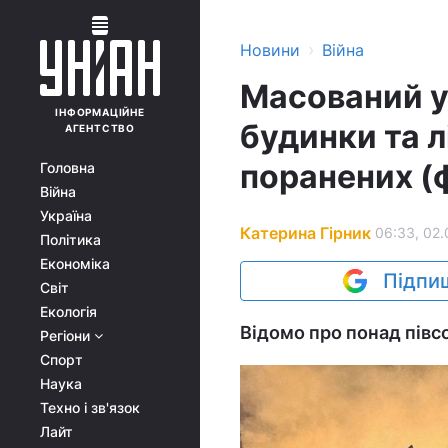
›
Новини
Війна
Масований у
ІНФОРМАЦІЙНЕ
будинки та л
АГЕНТСТВО
поранених (
Головна
Війна
Україна
Катерина Гірник
06:33, 02.
Політика
Економіка
Підпиш
Світ
Екологія
Відомо про понад півс
Регіони
Спорт
Наука
Техно і зв'язок
Лайт