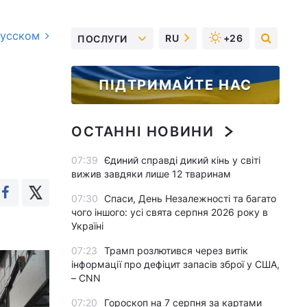
русском
RU
+26
ПОСЛУГИ
ПІДТРИМАЙТЕ НАС
ОСТАННІ НОВИНИ
07:39
Єдиний справді дикий кінь у світі
вижив завдяки лише 12 тваринам
07:30
Спаси, День Незалежності та багато
чого іншого: усі свята серпня 2026 року в
Україні
07:23
Трамп розлютився через витік
інформації про дефіцит запасів зброї у США,
– CNN
07:20
Гороскоп на 7 серпня за картами