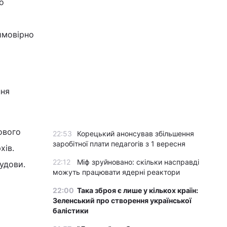
о
ймовірно
ння
ового
22:53
Корецький анонсував збільшення
заробітної плати педагогів з 1 вересня
хів.
22:12
Міф зруйновано: скільки насправді
будови.
можуть працювати ядерні реактори
22:00
Така зброя є лише у кількох країн:
Зеленський про створення української
балістики