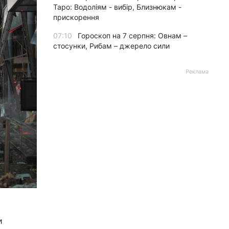
Таро: Водоліям - вибір, Близнюкам -
прискорення
07:10
Гороскоп на 7 серпня: Овнам –
стосунки, Рибам – джерело сили
Реклама
и