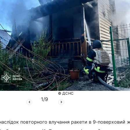
© ДСНС
1
/
9
аслідок повторного влучання ракети в 9-поверховий 