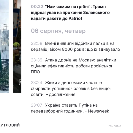
00:22
"Нам самим потрібні": Трамп
відреагував на прохання Зеленського
надати ракети до Patriot
06 серпня, четвер
23:58
Вчені виявили відбитки пальців на
кераміці віком 8000 років: що їх здивувало
23:39
Атака дронів на Москву: аналітики
оцінили ефективність роботи російської
ППО
23:24
Жінки з дипломами частіше
обирають успішних чоловіків без вищої
освіти, – дослідження
© ДСНС
23:07
Україна ставить Путіна на
передвиборчий годинник, - Newsweek
житловий
Реклама