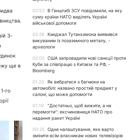
бидва
02:52
В Генштабі ЗСУ повідомили, на яку
суму країни НАТО виділять Україні
івництва.
військової допомоги
02:26
Кинджал Тутанхамона виявився
ій 3-
викуваним із позаземного металу, -
о
археологи
удинок
02:05
США запровадили нові санкції проти
Куби за співпрацю з Китаєм та РФ, -
ежу ще в
Bloomberg
01:23
Як вибратися з багнюки на
автомобілі: названо простий предмет у
 1-го
салоні, що може допомогти
орії
01:19
"Достатньо, щоб вижити, а не
перемогти": ексчиновниця НАТО про
надання ракет Україні
00:25
Одне налаштування, яке варто
змінити всім власникам нових телевізорів