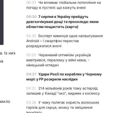
06:37
Чи впливає глобальне потепління на
погоду в пустелі: що кажуть вчені
06:30
7 серпня в Україну прийдуть
довгоочікувані дощі та прохолода: яким
областям пощастить (карта)
05:30
Експерт вимкнув одне налаштування
Android – і смартфон перестав
розряджатися вночі
. Із них
05:25
Червневий оптимізм українців
вивітрився, перелому у війні нема, -
на
німецький оглядач
04:37
Удари Росії по кораблях у Чорному
морі: у FP розкрили наслідки
04:31
214 мільйонів років тому астероїд
залишив у Канаді "око", видиме з космосу
никло
03:28
У чому полягає користь волоських
горіхів для серця, мозку та зміцнення
імунітету