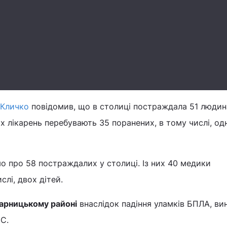
 Кличко
повідомив, що в столиці постраждала 51 людина
ах лікарень перебувають 35 поранених, в тому числі, од
о про 58 постраждалих у столиці. Із них 40 медики
слі, двох дітей.
арницькому районі
внаслідок падіння уламків БПЛА, ви
ЗС.