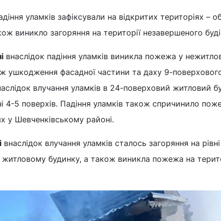
діння уламків зафіксували на відкритих територіях – о
акож виникло загоряння на території незавершеного буд
і
внаслідок падіння уламків виникла пожежа у нежитлов
кож ушкодження фасадної частини та даху 9-поверховог
наслідок влучання уламків в 24-поверховий житловий б
ні 4-5 поверхів. Падіння уламків також спричинило пож
х у Шевченківському районі.
і
внаслідок влучання уламків сталось загоряння на рівні
 житловому будинку, а також виникла пожежа на терит