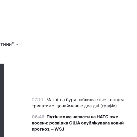
тини", -
07:10
Магнітна буря наближається: шторм
триватиме щонайменше два дні (графік)
06:46
Путін може напасти на НАТО вже
восени: розвідка США опублікувала новий
прогноз, – WSJ