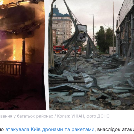
вання у багатьох районах / Колаж УНІАН, фото ДСНС
ано
атакувала Київ дронами та ракетами
, внаслідок атак