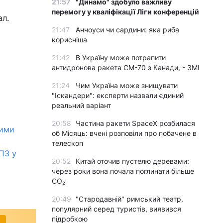
21:57
"Динамо" здобуло важливу
перемогу у кваліфікації Ліги конференцій
ал.
21:47
Анчоуси чи сардини: яка риба
корисніша
21:42
В Україну може потрапити
антидронова ракета CM-70 з Канади, - ЗМІ
21:24
Чим Україна може знищувати
"Іскандери": експерти назвали єдиний
реальний варіант
20:58
Частина ракети SpaceX розбилася
зими
об Місяць: вчені розповіли про побачене в
телескоп
ПЗ у
20:52
Китай оточив пустелю деревами:
через роки вона почала поглинати більше
CO₂
20:49
"Стародавній" римський театр,
популярний серед туристів, виявився
підробкою