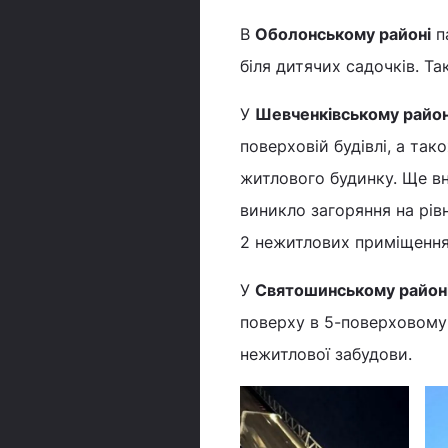
В
Оболонському районі
па
біля дитячих садочків. Т
У
Шевченківському район
поверховій будівлі, а та
житлового будинку. Ще в
виникло загоряння на рів
2 нежитлових приміщення
У
Святошинському район
поверху в 5-поверховому
нежитлової забудови.