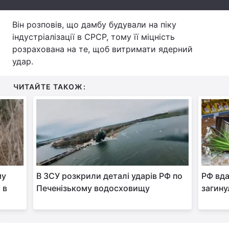
Тема оформлення
Він розповів, що дамбу будували на піку
індустріалізації в СРСР, тому її міцність
розрахована на те, щоб витримати ядерний
удар.
ЧИТАЙТЕ ТАКОЖ:
му
В ЗСУ розкрили деталі ударів РФ по
РФ вда
 в
Печенізькому водосховищу
загину