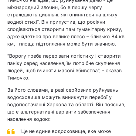
Тимочко нагадав, що руйнування дамб - це
міжнародний злочин, бо в першу чергу
страждають цивільні, які опиняться на шляху
водної стихії. Він припустив, що росіяни
сподіваються створити там гуманітарну кризу,
адже йдеться про велике плесо – близько 84 кв.
км, і площа підтоплення може бути значною.
"Ворогу треба перерізати логістику і створити
паніку серед населення, їм потрібне скупчення
людей, щоб вчиняти масові вбивства", - сказав
Тимочко.
За його словами, в разі серйозних руйнувань
водосховища можуть виникнути перебої у
водопостачанні Харкова та області. Він пояснив,
що є альтернативні варіанти забезпечення
населення водою:
"Це не єдине водосховище, яке може