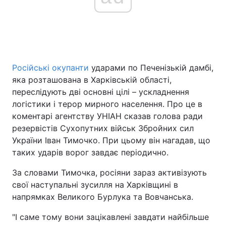
Головна
Війна
Україна
Політика
Російські окупанти
ударами по Печенізькій дамбі,
яка розташована в Харківській області,
Економіка
Світ
переслідують дві основні цілі – ускладнення
логістики і терор мирного населення. Про це в
Спорт
Наука
коментарі агентству УНІАН сказав голова ради
резервістів Сухопутних військ Збройних cил
Техно і зв'язок
Лайт
України Іван Тимочко. При цьому він нагадав, що
таких ударів ворог завдає періодично.
Зброя
Інциденти
За словами Тимочка, росіяни зараз активізують
Здоров'я
Туризм
свої наступальні зусилля на Харківщині в
напрямках Великого Бурлука та Вовчанська.
Цікавинки
Погода
"І саме тому вони зацікавлені завдати найбільше
Екологія
Регіони