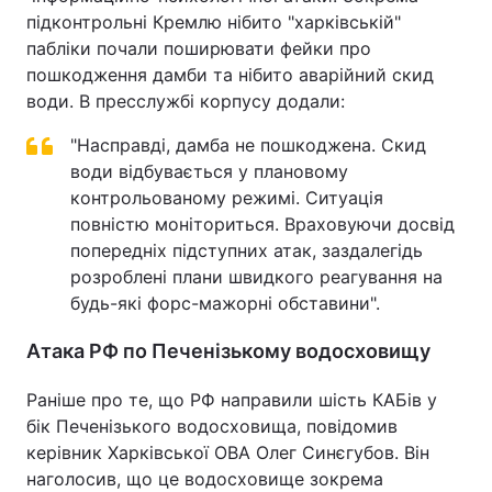
підконтрольні Кремлю нібито "харківській"
пабліки почали поширювати фейки про
пошкодження дамби та нібито аварійний скид
води. В пресслужбі корпусу додали:
"Насправді, дамба не пошкоджена. Скид
води відбувається у плановому
контрольованому режимі. Ситуація
повністю моніториться. Враховуючи досвід
попередніх підступних атак, заздалегідь
розроблені плани швидкого реагування на
будь-які форс-мажорні обставини".
Атака РФ по Печенізькому водосховищу
Раніше про те, що РФ направили шість КАБів у
бік Печенізького водосховища, повідомив
керівник Харківської ОВА Олег Синєгубов. Він
наголосив, що це водосховище зокрема