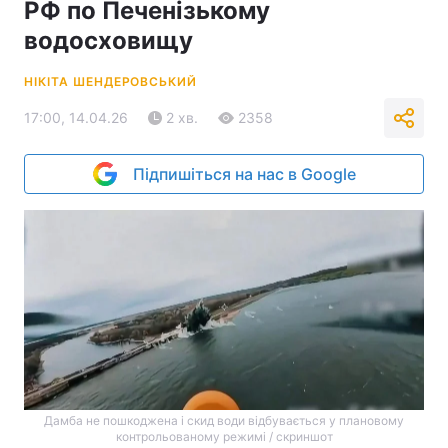
РФ по Печенізькому
водосховищу
НІКІТА ШЕНДЕРОВСЬКИЙ
17:00, 14.04.26
2 хв.
2358
Підпишіться на нас в Google
Дамба не пошкоджена і скид води відбувається у плановому
контрольованому режимі / скриншот