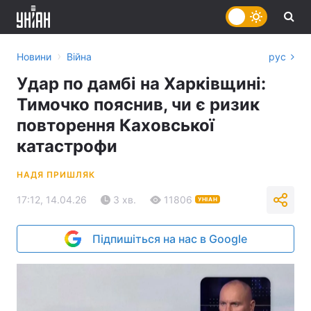
›
Новини
Війна
рус
Удар по дамбі на Харківщині:
Тимочко пояснив, чи є ризик
повторення Каховської
катастрофи
НАДЯ ПРИШЛЯК
17:12, 14.04.26
3 хв.
11806
УНІАН
Підпишіться на нас в Google