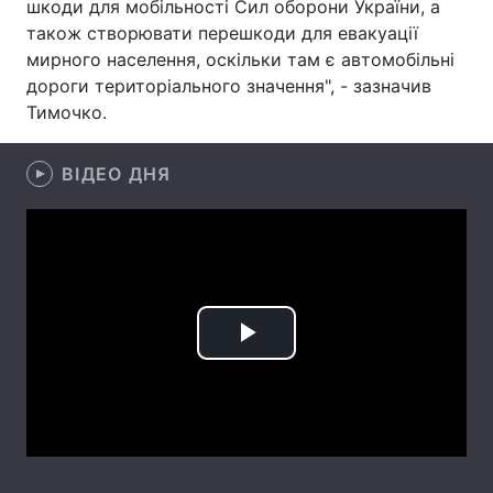
шкоди для мобільності Сил оборони України, а
також створювати перешкоди для евакуації
Лонгріди
мирного населення, оскільки там є автомобільні
дороги територіального значення", - зазначив
Відео з Youtube
Статті
Тимочко.
Інтерв'ю
Думки
ВІДЕО ДНЯ
Архів
Вакансії
Контакти
Послуги
Play
Video