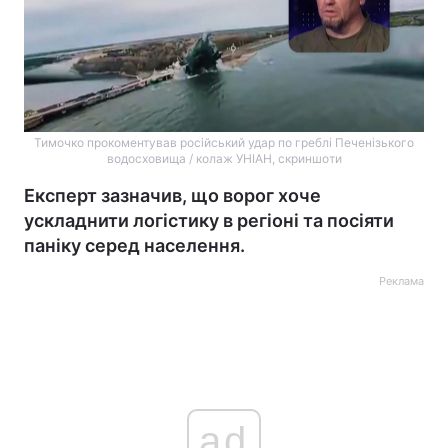
Тимочко прокоментував російський удар по греблі Печенізького
водосховища / колаж УНІАН, скриншоти
Експерт зазначив, що ворог хоче
ускладнити логістику в регіоні та посіяти
паніку серед населення.
Реклама
ad