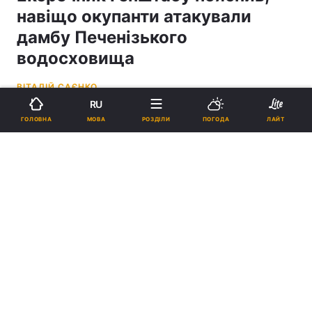
навіщо окупанти атакували
дамбу Печенізького
водосховища
ВІТАЛІЙ САЄНКО
RU
13:15, 14.04.26
2 хв.
2293
МОВА
ГОЛОВНА
РОЗДІЛИ
ПОГОДА
ЛАЙТ
Підпишіться на нас в Google