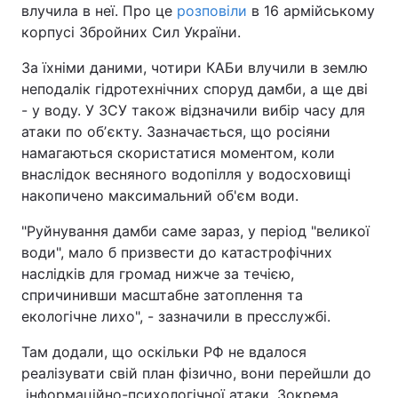
влучила в неї. Про це
розповіли
в 16 армійському
корпусі Збройних Сил України.
За їхніми даними, чотири КАБи влучили в землю
неподалік гідротехнічних споруд дамби, а ще дві
- у воду. У ЗСУ також відзначили вибір часу для
атаки по обʼєкту. Зазначається, що росіяни
намагаються скористатися моментом, коли
внаслідок весняного водопілля у водосховищі
накопичено максимальний об'єм води.
"Руйнування дамби саме зараз, у період "великої
води", мало б призвести до катастрофічних
наслідків для громад нижче за течією,
спричинивши масштабне затоплення та
екологічне лихо", - зазначили в пресслужбі.
Там додали, що оскільки РФ не вдалося
реалізувати свій план фізично, вони перейшли до
інформаційно-психологічної атаки. Зокрема