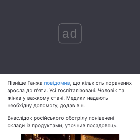
Лонгріди
ad
Відео з Youtube
Статті
Інтерв'ю
Думки
Архів
Вакансії
Контакти
Пізніше Ганжа
повідомив
, що кількість поранених
Послуги
зросла до п'яти. Усі госпіталізовані. Чоловік та
жінка у важкому стані. Медики надають
необхідну допомогу, додав він.
Внаслідок російського обстрілу понівечені
склади із продуктами, уточнив посадовець.