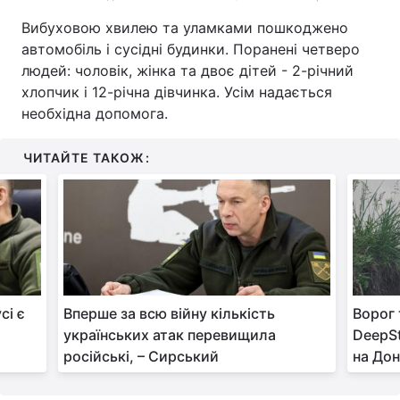
Вибуховою хвилею та уламками пошкоджено
автомобіль і сусідні будинки. Поранені четверо
людей: чоловік, жінка та двоє дітей - 2-річний
хлопчик і 12-річна дівчинка. Усім надається
необхідна допомога.
ЧИТАЙТЕ ТАКОЖ:
сі є
Вперше за всю війну кількість
Ворог 
українських атак перевищила
DeepSt
російські, – Сирський
на Дон