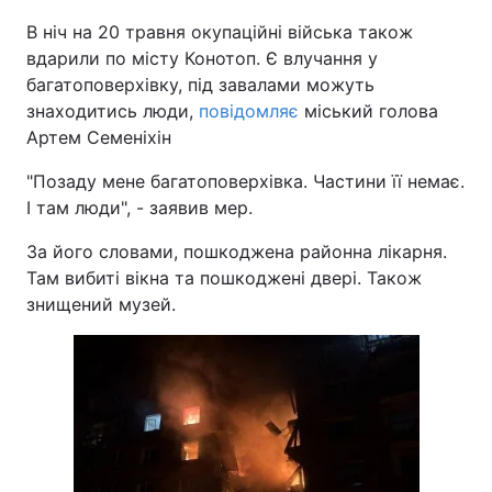
В ніч на 20 травня окупаційні війська також
вдарили по місту Конотоп. Є влучання у
багатоповерхівку, під завалами можуть
знаходитись люди,
повідомляє
міський голова
Артем Семеніхін
"Позаду мене багатоповерхівка. Частини її немає.
І там люди", - заявив мер.
За його словами, пошкоджена районна лікарня.
Там вибиті вікна та пошкоджені двері. Також
знищений музей.