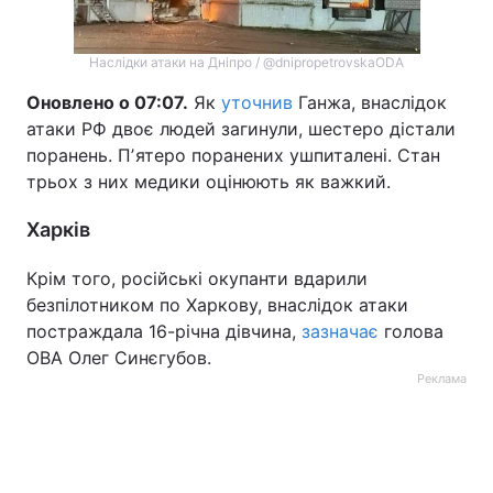
Наслідки атаки на Дніпро / @dnipropetrovskaODA
Оновлено о 07:07.
Як
уточнив
Ганжа, внаслідок
атаки РФ двоє людей загинули, шестеро дістали
поранень. Пʼятеро поранених ушпиталені. Стан
трьох з них медики оцінюють як важкий.
Харків
Крім того, російські окупанти вдарили
безпілотником по Харкову, внаслідок атаки
постраждала 16-річна дівчина,
зазначає
голова
ОВА Олег Синєгубов.
Реклама