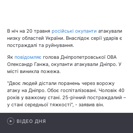
Головна
Війна
В ніч на 20 травня
російські окупанти
атакували
низку областей України. Внаслідок серії ударів є
Україна
Політика
постраждалі та руйнування.
Економіка
Світ
Як
повідомляє
голова Дніпропетровської ОВА
Олександр Ганжа, окупанти атакували Дніпро. У
Спорт
Наука
місті виникла пожежа.
Техно і зв'язок
Лайт
"Двоє людей дістали поранень через ворожу
атаку на Дніпро. Обоє госпіталізовані. Чоловік 40
Зброя
Інциденти
років у важкому стані. 25-річний постраждалий –
Здоров'я
Туризм
у стані середньої тяжкості", - заявив він.
Цікавинки
Погода
ВІДЕО ДНЯ
Екологія
Регіони