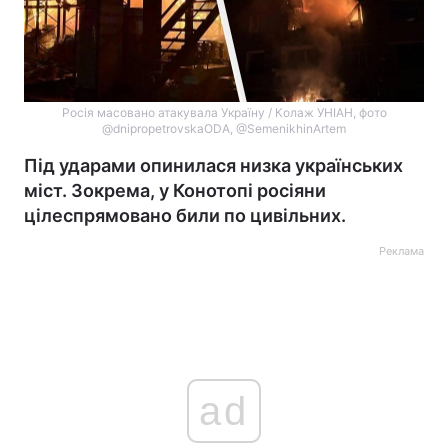
Росія масовано атакувала Україну / Колаж УНІАН, фото
@dnipropetrovskaODA, @SemenikhinArtem
Під ударами опинилася низка українських
міст. Зокрема, у Конотопі росіяни
цілеспрямовано били по цивільних.
Реклама
ad