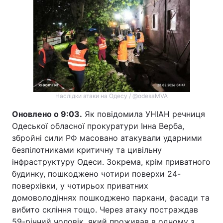
Наслідки атаки на Одесу / @odesaMVA
Оновлено о 9:03.
Як повідомила УНІАН речниця
Одеської обласної прокуратури Інна Верба,
збройні сили РФ масовано атакували ударними
безпілотниками критичну та цивільну
інфраструктуру Одеси. Зокрема, крім приватного
будинку, пошкоджено чотири поверхи 24-
поверхівки, у чотирьох приватних
домоволодіннях пошкоджено паркани, фасади та
вибито скління тощо. Через атаку постраждав
59-річний чоловік, який проживав в одному з