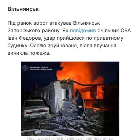
Вільнянськ
Під ранок ворог атакував Вільнянськ
Запорізького району. Як
повідомив
очільник ОВА
Іван Федоров, удар прийшовся по приватному
будинку. Оселю зруйновано, після влучання
виникла пожежа.
Наслідки атаки на Вільнянськ / ivan_fedorov_zp