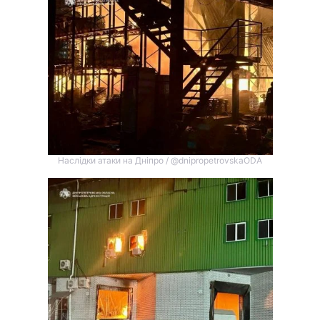
Тема оформлення
Наслідки атаки на Дніпро / @dnipropetrovskaODA