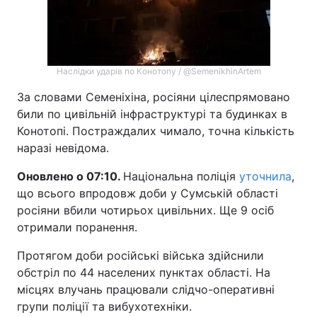
Наслідки ударів по Конотопу / @SemenikhinArtem
За словами Семеніхіна, росіяни цілеспрямовано
били по цивільній інфраструктурі та будинках в
Конотопі. Постраждалих чимало, точна кількість
наразі невідома.
Оновлено о 07:10.
Національна поліція
уточнила
,
що всього впродовж доби у Сумській області
росіяни вбили чотирьох цивільних. Ще 9 осіб
отримали поранення.
Протягом доби російські війська здійснили
обстріл по 44 населених пунктах області. На
місцях влучань працювали слідчо-оперативні
групи поліції та вибухотехніки.