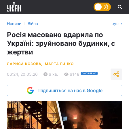
›
Новини
Війна
рус
Росія масовано вдарила по
Україні: зруйновано будинки, є
жертви
ЛАРИСА КОЗОВА,
МАРТА ГИЧКО
06:24, 20.05.26
6 хв.
6148
ОНОВЛЕНО
Підпишіться на нас в Google