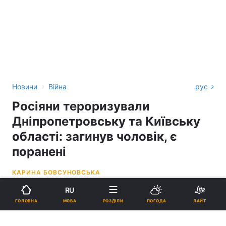
›
Новини
Війна
рус
Росіяни тероризували
Дніпропетровську та Київську
області: загинув чоловік, є
поранені
КАРИНА БОВСУНОВСЬКА
RU
07:58, 12.05.26
3 хв.
3502
МОВА
ГОЛОВНА
РОЗДІЛИ
ПОГОДА
ЛАЙТ
Підпишіться на нас в Google