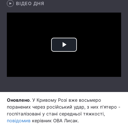
ВІДЕО ДНЯ
Лонгріди
Відео з Youtube
Статті
Інтерв'ю
Думки
Play
Архів
Вакансії
Video
Контакти
Послуги
Оновлено
. У Кривому Розі вже восьмеро
поранених через російський удар, з них п'ятеро -
госпіталізовані у стані середньої тяжкості,
повідомив
керівник ОВА Лисак.