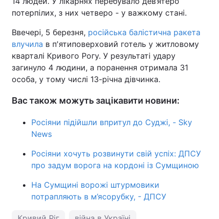
14 людей. У лікарнях перебувало дев’ятеро
потерпілих, з них четверо - у важкому стані.
Ввечері, 5 березня,
російська балістична ракета
влучила
в п'ятиповерховий готель у житловому
кварталі Кривого Рогу. У результаті удару
загинуло 4 людини, а поранення отримала 31
особа, у тому числі 13-річна дівчинка.
Вас також можуть зацікавити новини:
Росіяни підійшли впритул до Суджі, - Sky
News
Росіяни хочуть розвинути свій успіх: ДПСУ
про задум ворога на кордоні із Сумщиною
На Сумщині ворожі штурмовики
потрапляють в м’ясорубку, - ДПСУ
Кривий Ріг
війна в Україні