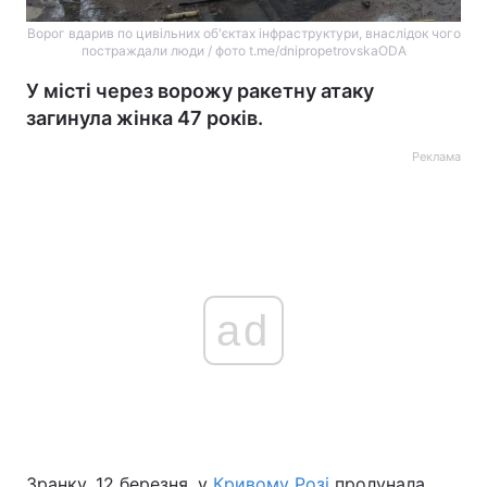
Ворог вдарив по цивільних об'єктах інфраструктури, внаслідок чого
постраждали люди / фото t.me/dnipropetrovskaODA
У місті через ворожу ракетну атаку
загинула жінка 47 років.
Реклама
ad
Зранку, 12 березня, у
Кривому Розі
пролунала