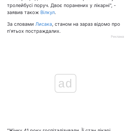
тролейбусі поруч. Двоє поранених у лікарні", -
заявив також
Вілкул
.
За словами
Лисака
, станом на зараз відомо про
п'ятьох постраждалих.
Реклама
ad
"Жінку 41 року госпіталізували. Її стан лікарі