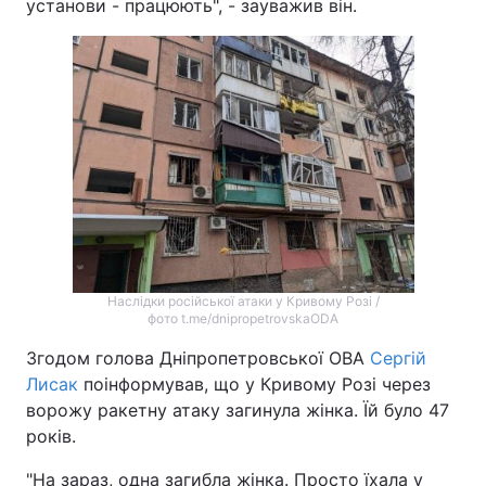
установи - працюють", - зауважив він.
Наслідки російської атаки у Кривому Розі /
фото t.me/dnipropetrovskaODA
Згодом голова Дніпропетровської ОВА
Сергій
Лисак
поінформував, що у Кривому Розі через
ворожу ракетну атаку загинула жінка. Їй було 47
років.
"На зараз, одна загибла жінка. Просто їхала у