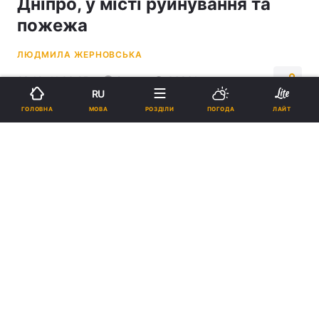
Дніпро, у місті руйнування та
пожежа
ЛЮДМИЛА ЖЕРНОВСЬКА
23:19, 11.03.25
2 хв.
36961
RU
МОВА
ГОЛОВНА
РОЗДІЛИ
ПОГОДА
ЛАЙТ
Підпишіться на нас в Google
У Дніпрі чули вибухи / Колаж УНІАН / фото
ua.depositphotos.com
, 37
ОБрМП