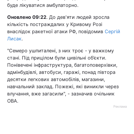
буде лікуватися амбулаторно.
Оновлено 09:22
. До дев'яти людей зросла
кількість постраждалих у Кривому Розі
внаслідок ракетної атаки РФ, повідомив
Сергій
Лисак
.
"Семеро ушпиталені, з них троє - у важкому
стані. Під прицілом були цивільні об’єкти.
Понівечені інфраструктура, багатоповерхівки,
адмінбудівлі, автобуси, гаражі, понад півтора
десятки легкових автомобілів, магазини,
навчальний заклад. Пожежі, які виникли через
влучання, вже загасили", - зазначив очільник
ОВА.
Реклама