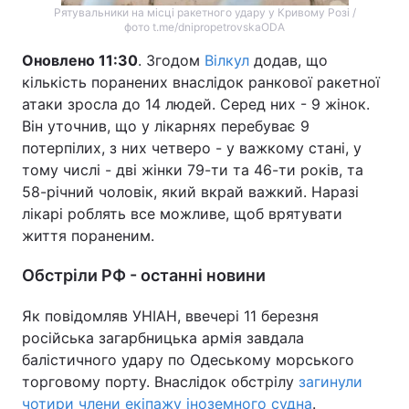
Рятувальники на місці ракетного удару у Кривому Розі /
фото t.me/dnipropetrovskaODA
Оновлено 11:30
. Згодом
Вілкул
додав, що
кількість поранених внаслідок ранкової ракетної
атаки зросла до 14 людей. Серед них - 9 жінок.
Він уточнив, що у лікарнях перебуває 9
потерпілих, з них четверо - у важкому стані, у
тому числі - дві жінки 79-ти та 46-ти років, та
58-річний чоловік, який вкрай важкий. Наразі
лікарі роблять все можливе, щоб врятувати
життя пораненим.
Обстріли РФ - останні новини
Як повідомляв УНІАН, ввечері 11 березня
російська загарбницька армія завдала
балістичного удару по Одеському морського
торговому порту. Внаслідок обстрілу
загинули
чотири члени екіпажу іноземного судна
.