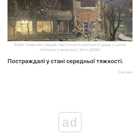
Ворог вчергове завдав підступного ракетного удару у центр
житлового кварталу / фото ДОВА
Постраждалі у стані середньої тяжкості.
Реклама
ad