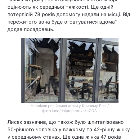
оцінюють як середньої тяжкості. Ще одній
потерпілій 78 років допомогу надали на місці. Від
пережитого вона буде оговтуватися вдома", -
додав посадовець.
Наслідки російської атаки у Кривому Розі /
фото t.me/dnipropetrovskaODA
Лисак зазначив, що також було шпиталізовано
50-річного чоловіка у важкому та 42-річну жінку
у середньому станах. Ще одна жінка 47 років