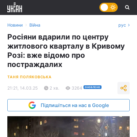
›
Новини
Війна
рус
Росіяни вдарили по центру
житлового кварталу в Кривому
Розі: вже відомо про
постраждалих
ТАНЯ ПОЛЯКОВСЬКА
21:21, 14.03.25
2 хв.
3264
ОНОВЛЕНО
Підпишіться на нас в Google