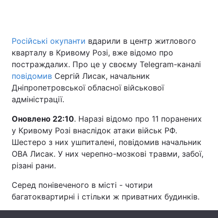
Російські окупанти
вдарили в центр житлового
Головна
Війна
кварталу в Кривому Розі, вже відомо про
Україна
Політика
постраждалих. Про це у своєму Telegram-каналі
повідомив
Сергій Лисак, начальник
Економіка
Світ
Дніпропетровської обласної військової
адміністрації.
Спорт
Наука
Оновлено 22:10
. Наразі відомо про 11 поранених
Техно і зв'язок
Лайт
у Кривому Розі внаслідок атаки військ РФ.
Шестеро з них ушпиталені, повідомив начальник
Зброя
Інциденти
ОВА Лисак. У них черепно-мозкові травми, забої,
різані рани.
Здоров'я
Туризм
Серед понівеченого в місті - чотири
Цікавинки
Погода
багатоквартирні і стільки ж приватних будинків.
Екологія
Регіони