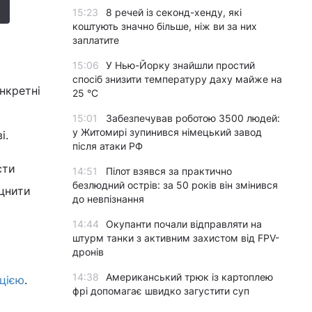
15:23
8 речей із секонд-хенду, які
коштують значно більше, ніж ви за них
заплатите
15:06
У Нью-Йорку знайшли простий
спосіб знизити температуру даху майже на
нкретні
25 °C
15:01
Забезпечував роботою 3500 людей:
у Житомирі зупинився німецький завод
і.
після атаки РФ
сти
14:51
Пілот взявся за практично
безлюдний острів: за 50 років він змінився
іцнити
до невпізнання
14:44
Окупанти почали відправляти на
штурм танки з активним захистом від FPV-
дронів
14:38
Американський трюк із картоплею
цією
.
фрі допомагає швидко загустити суп