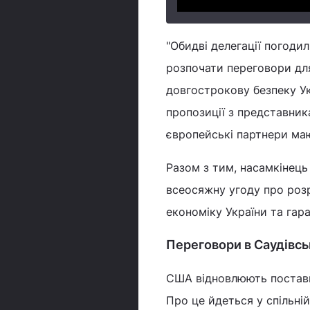
"Обидві делегації погоди
розпочати переговори для
довгострокову безпеку Ук
пропозиції з представник
європейські партнери маю
Разом з тим, насамкінец
всеосяжну угоду про розр
економіку України та гар
Переговори в Саудівськ
США відновлюють поставк
Про це йдеться у спільній