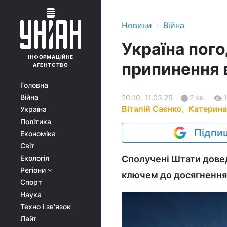
›
Новини
Війна
Україна пог
ІНФОРМАЦІЙНЕ
припинення 
АГЕНТСТВО
Головна
Війна
20:10, 11.03.25
2 хв.
Віталій Саєнко,
Катерина
Україна
Політика
Підпиш
Економіка
Світ
Екологія
Сполучені Штати довед
Регіони
ключем до досягнення
Спорт
Наука
Техно і зв'язок
Лайт