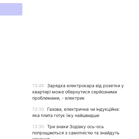
13:48
Зарядка електрокара від розетки у
квартирі може обернутися серйозними
проблемами, - електрик
13:30
Газова, електрична чи індукційна:
яка плита готує їжу найшвидше
13:30
Три знаки Зодіаку ось-ось
попрощаються з самотністю та знайдуть
кохання