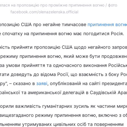
илася на пропозицію про проміжне припинення вогню / фото
facebook.com/olenazelenska.official
ропозицію США про негайне тимчасове
припинення вогн
е спочатку на припинення вогню має погодитися Росія.
вність прийняти пропозицію США щодо негайного запро
 режиму припинення вогню, який може бути продовжен
 за умови прийняття та одночасного виконання Російс
ати доведуть до відома Росії, що взаємність з боку Рос
у", – сказано в
заяві
, опублікованій на сайті президента
раїнської та американської делегацій в Саудівській Арав
оворили важливість гуманітарних зусиль як частини мир
с вищезгаданого режиму припинення вогню, включно з о
ільненням утримуваних цивільних осіб та поверненням