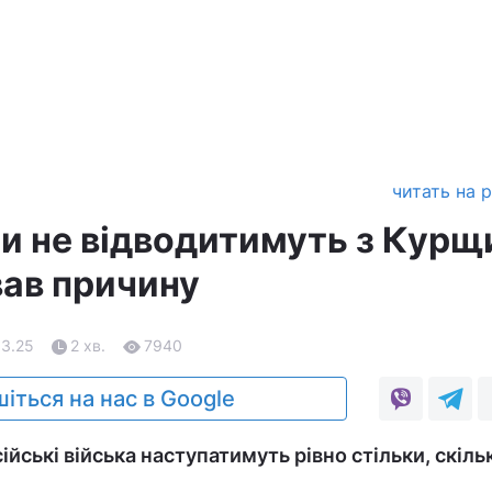
читать на 
и не відводитимуть з Курщ
вав причину
03.25
2 хв.
7940
іться на нас в Google
ійські війська наступатимуть рівно стільки, скіль