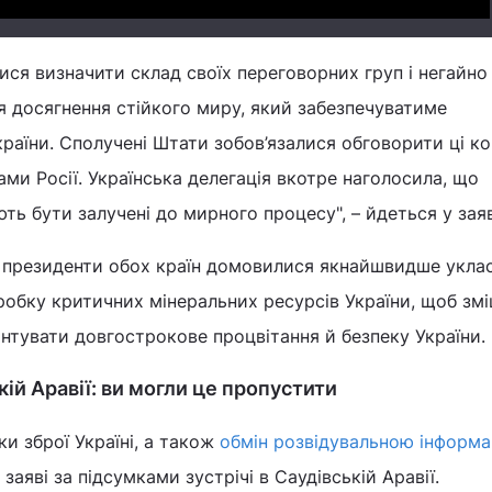
лися визначити склад своїх переговорних груп і негайно
 досягнення стійкого миру, який забезпечуватиме
раїни. Сполучені Штати зобов’язалися обговорити ці ко
ами Росії. Українська делегація вкотре наголосила, що
ть бути залучені до мирного процесу", – йдеться у заяв
ь президенти обох країн домовилися якнайшвидше укла
обку критичних мінеральних ресурсів України, щоб зм
антувати довгострокове процвітання й безпеку України.
ій Аравії: ви могли це пропустити
и зброї Україні, а також
обмін розвідувальною інформа
 заяві за підсумками зустрічі в Саудівській Аравії.