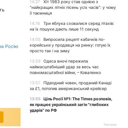
14:27
Хіт 1983 року став однією з
"найкращих літніх пісень усіх часів": у чому
ть
її таємниця
14:16
Три яблука сховалися серед птахів:
на їх пошуки дають лише 11 секунд
14:05
Випросила рецепт кабачків по-
корейськи у продавця на ринку: готую їх
на Росію
просто так і на зиму
13:59
Одеса вночі пережила
наймасштабніший удар за весь час
повномасштабної війни, – Коваленко
13:57
Підводний човен, проданий Канаді
за £1, потопив американський крейсер
13:55
Ціль Росії №1: The Times розповів,
як працює український загін "глибоких
ударів" по РФ
Реклама