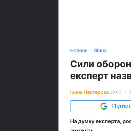
›
Новини
Війна
Сили оборон
експерт наз
Ірина Нестерова
20:00, 11.
Підпиш
На думку експерта, рос
зможуть.