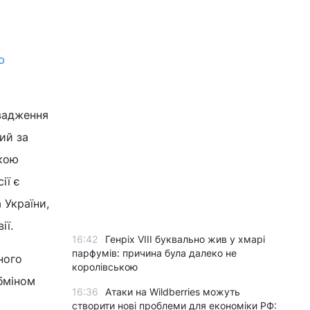
ю
вадження
ий за
ькою
ії є
 України,
ії.
16:42
Генріх VIII буквально жив у хмарі
парфумів: причина була далеко не
ного
королівською
бміном
16:36
Атаки на Wildberries можуть
створити нові проблеми для економіки РФ: