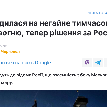
читать на 
одилася на негайне тимчасо
вогню, тепер рішення за Ро
15701
 Черновол
іться на нас в Google
уть до відома Росії, що взаємність з боку Москви
 миру.