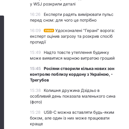
у WSJ розкрили деталі
16:26
Експерти радять вимірювати пульс
перед сном: для чого це потрібно
16:09
Удосконалені "Герані" ворога:
УНІАН
експерт оцінив загрозу та розкрив спосіб
протидії
15:49
Надто товсте утеплення будинку
може виявитися марною витратою грошей
15:45
Росіяни створили кілька нових зон
контролю поблизу кордону з Україною, -
Трегубов
15:38
Колишня дружина Дзідзьо в
особливий день показала маленького сина
(фото)
15:28
USB-C можна вставляти будь-яким
боком, але один із них може працювати
краще