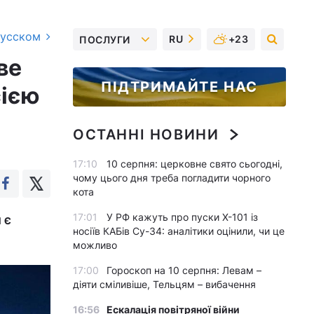
русском
RU
+23
ПОСЛУГИ
ве
ПІДТРИМАЙТЕ НАС
сією
ОСТАННІ НОВИНИ
17:10
10 серпня: церковне свято сьогодні,
чому цього дня треба погладити чорного
кота
17:01
У РФ кажуть про пуски Х-101 із
 є
носіїв КАБів Су-34: аналітики оцінили, чи це
можливо
17:00
Гороскоп на 10 серпня: Левам –
діяти сміливіше, Тельцям – вибачення
16:56
Ескалація повітряної війни