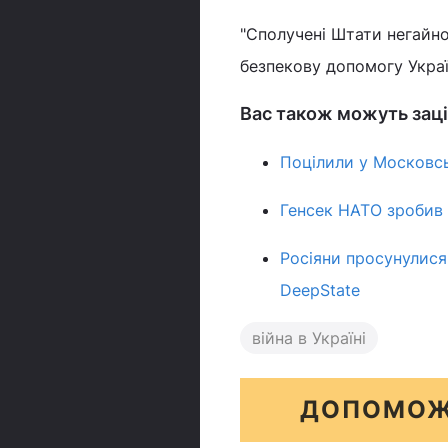
"Сполучені Штати негайно
безпекову допомогу Україні
Вас також можуть заці
Поцілили у Московсь
Генсек НАТО зробив 
Росіяни просунулися 
DeepState
війна в Україні
ДОПОМОЖ