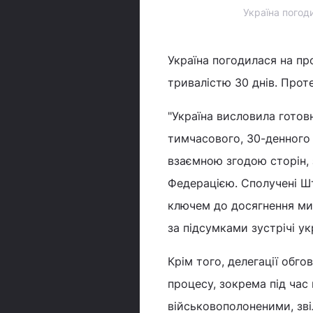
Україна погод
Україна погодилася на п
тривалістю 30 днів. Прот
"Україна висловила гото
тимчасового, 30-денного
взаємною згодою сторін,
Федерацією. Сполучені Шт
ключем до досягнення мир
за підсумками зустрічі ук
Крім того, делегації обг
процесу, зокрема під ча
військовополоненими, зв