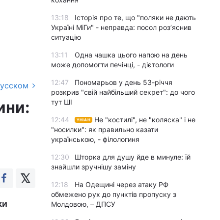
13:18
Історія про те, що "поляки не дають
Україні МіГи" - неправда: посол роз’яснив
ситуацію
13:11
Одна чашка цього напою на день
може допомогти печінці, - дієтологи
12:47
Пономарьов у день 53-річчя
русском
розкрив "свій найбільший секрет": до чого
ини:
тут ШІ
12:44
Не "костилі", не "коляска" і не
УНІАН
"носилки": як правильно казати
українською, - філологиня
12:30
Шторка для душу йде в минуле: їй
знайшли зручнішу заміну
12:18
На Одещині через атаку РФ
обмежено рух до пунктів пропуску з
ки
Молдовою, – ДПСУ