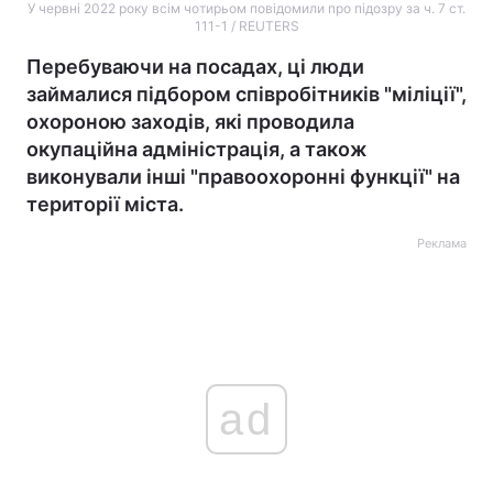
У червні 2022 року всім чотирьом повідомили про підозру за ч. 7 ст.
111-1 / REUTERS
Перебуваючи на посадах, ці люди
займалися підбором співробітників "міліції",
охороною заходів, які проводила
окупаційна адміністрація, а також
виконували інші "правоохоронні функції" на
території міста.
Реклама
ad