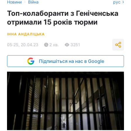
›
Новини
Війна
рус
Топ-колаборанти з Геніченська
отримали 15 років тюрми
ІННА АНДАЛІЦЬКА
05:25, 20.04.23
2 хв.
3251
Підпишіться на нас в Google