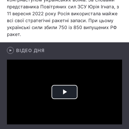
представника Повітряних сил ЗСУ Юрія Ігната, з
Лонгріди
11 вересня 2022 року Росія використала майже
всі свої стратегічні ракетні запаси. При цьому
українські сили збили 750 із 850 випущених РФ
Відео з Youtube
Статті
ракет.
Інтерв'ю
Думки
ВІДЕО ДНЯ
Архів
Вакансії
Контакти
Послуги
Play
Video