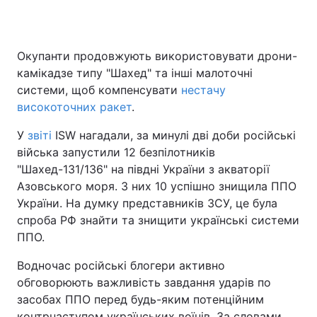
Окупанти продовжують використовувати дрони-
Головна
Війна
камікадзе типу "Шахед" та інші малоточні
системи, щоб компенсувати
нестачу
Україна
Політика
високоточних ракет
.
Економіка
Світ
У
звіті
ISW нагадали, за минулі дві доби російські
війська запустили 12 безпілотників
Спорт
Наука
"Шахед-131/136" на півдні України з акваторії
Азовського моря. З них 10 успішно знищила ППО
Техно і зв'язок
Лайт
України. На думку представників ЗСУ, це була
Зброя
Інциденти
спроба РФ знайти та знищити українські системи
ППО.
Здоров'я
Туризм
Водночас російські блогери активно
Цікавинки
Погода
обговорюють важливість завдання ударів по
засобах ППО перед будь-яким потенційним
Екологія
Регіони
контрнаступом українських воїнів. За словами