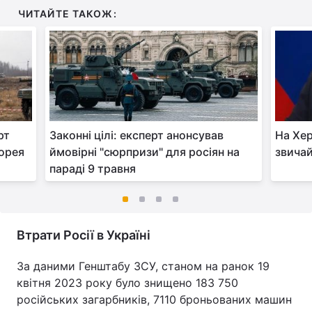
ЧИТАЙТЕ ТАКОЖ:
рт
Законні цілі: експерт анонсував
На Хер
Корея
ймовірні "сюрпризи" для росіян на
звичай
параді 9 травня
Втрати Росії в Україні
За даними Генштабу ЗСУ, станом на ранок 19
квітня 2023 року було знищено 183 750
російських загарбників, 7110 броньованих машин