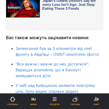
Вас також можуть зацікавити новини:
Зеленський був за 3 кілометри від лінії
фронту в Авдіївці - OSINT-аналітики (фото)
"Все важче і важче до них дістатися":
Верещук розповіла, що в Бахмуті
залишаються діти
У небі над Київщиною виявили повітряну
ціль: було видно спалахи (відео)
RU
війна в Україні
Втрати Росії в Україні
МОВА
ГОЛОВНА
РОЗДІЛИ
ПОГОДА
ЛАЙТ