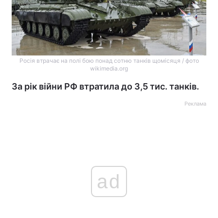
Росія втрачає на полі бою понад сотню танків щомісяця / фото
wikimedia.org
За рік війни РФ втратила до 3,5 тис. танків.
Реклама
ad