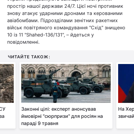
простір нашої держави 24/7. Цієї ночі противник
знову атакує ударними дронами та керованими
авіабомбами. Підрозділами зенітних ракетних
військ повітряного командування "Схід" знищено
10 із 11 "Shahed-136/131", – йдеться у
повідомленні.
ЧИТАЙТЕ ТАКОЖ:
ЗСУ
Законні цілі: експерт анонсував
На Хер
за
ймовірні "сюрпризи" для росіян на
звичай
параді 9 травня