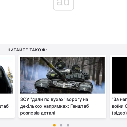
ad
ЧИТАЙТЕ ТАКОЖ:
ЗСУ "дали по вухах" ворогу на
"За не
штаб
декількох напрямках: Генштаб
воїни 
розповів деталі
(відео