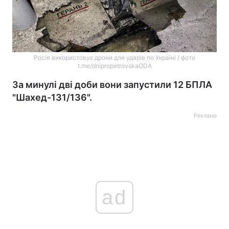
Росія використовує дрони для ударів по Україні / фото
t.me/dnipropetrovskaODA
За минулі дві доби вони запустили 12 БПЛА
"Шахед-131/136".
Реклама
ad