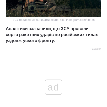
ЗСУ продовжують нищити окупантів / instagram.com/libkos
Аналітики зазначили, що ЗСУ провели
серію ракетних ударів по російських тилах
уздовж усього фронту.
Реклама
ad