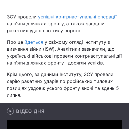
ЗСУ провели
успішні контрнаступальні операції
на п'яти ділянках фронту, а також завдали
Головна
Війна
ракетних ударів по тилу ворога.
Україна
Політика
Про це
йдеться
у свіжому огляді Інституту з
вивчення війни (ISW). Аналітики зазначили, що
Економіка
Світ
українські військові провели контрнаступальні дії
на п'яти ділянках фронту і досягли успіхів.
Спорт
Наука
Крім цього, за даними Інституту, ЗСУ провели
Техно і зв'язок
Лайт
серію ракетних ударів по російських тилових
позиціях уздовж усього фронту вночі та вдень 5
Зброя
Інциденти
липня.
Здоров'я
Туризм
ВІДЕО ДНЯ
Цікавинки
Погода
Екологія
Регіони