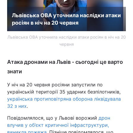
Львівська ОВА уточнила наслідки атаки
росіян в ніч на 20 червня
Львівська ОВА уточнила наслідки атаки росіян в ніч на 20
червня
Атака дронами на Львів - сьогодні це варто
знати
У ніч на 20 червня росіяни запустили по
українській території 35 ударних безпілотників,
українська протиповітряна оборона ліквідувала
32 з них
.
Повідомлялося, що у Львові ворожий
дрон
влучив у об‘єкт критичної інфраструктури,
виникла пожежа
. Пізніше повідомлялося, що