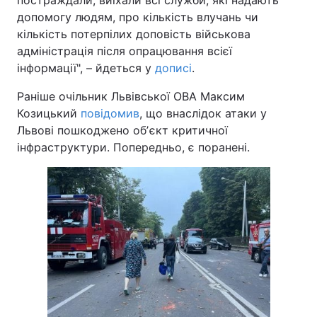
постраждали, виїхали всі служби, які надають
допомогу людям, про кількість влучань чи
кількість потерпілих доповість військова
адміністрація після опрацювання всієї
інформації", – йдеться у
дописі
.
Раніше очільник Львівської ОВА Максим
Козицький
повідомив
, що внаслідок атаки у
Львові пошкоджено обʼєкт критичної
інфраструктури. Попередньо, є поранені.