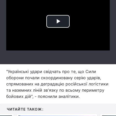
Лонгріди
Відео з Youtube
Статті
Play
Інтерв'ю
Думки
Video
Архів
Вакансії
Контакти
Послуги
"Українські удари свідчать про те, що Сили
оборони почали скоординовану серію ударів,
спрямованих на деградацію російської логістики
та наземних ліній зв'язку по всьому периметру
бойових дій", - пояснили аналітики.
ЧИТАЙТЕ ТАКОЖ: