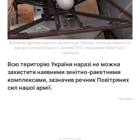
Ворожим дронам вдалося долетіти до Львова, оскільки Україна не
має достатньої кількості засобів ППО, повідомив Юрій Ігнат /
скриншот
Всю територію України наразі не можна
захистити наявними зенітно-ракетними
комплексами, зазначив речник Повітряних
сил нашої армії.
Реклама