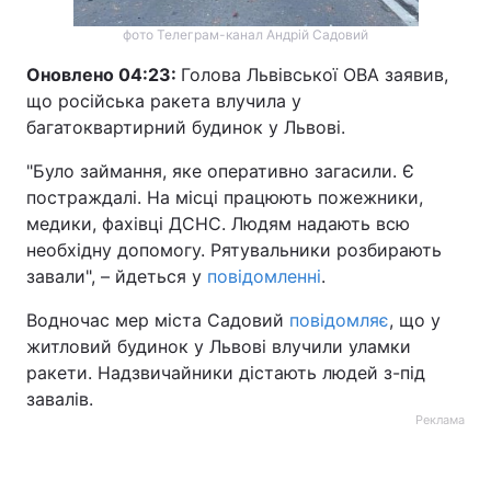
фото Телеграм-канал Андрій Садовий
Оновлено 04:23:
Голова Львівської ОВА заявив,
що російська ракета влучила у
багатоквартирний будинок у Львові.
"Було займання, яке оперативно загасили. Є
постраждалі. На місці працюють пожежники,
медики, фахівці ДСНС. Людям надають всю
необхідну допомогу. Рятувальники розбирають
завали", – йдеться у
повідомленні
.
Водночас мер міста Садовий
повідомляє
, що у
житловий будинок у Львові влучили уламки
ракети. Надзвичайники дістають людей з-під
завалів.
Реклама