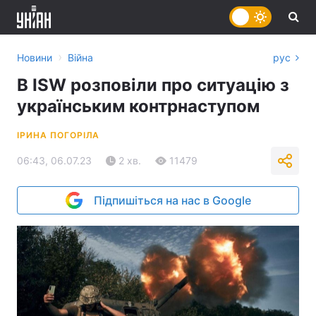
›
Новини
Війна
рус
В ISW розповіли про ситуацію з
українським контрнаступом
ІРИНА ПОГОРІЛА
06:43, 06.07.23
2 хв.
11479
Підпишіться на нас в Google