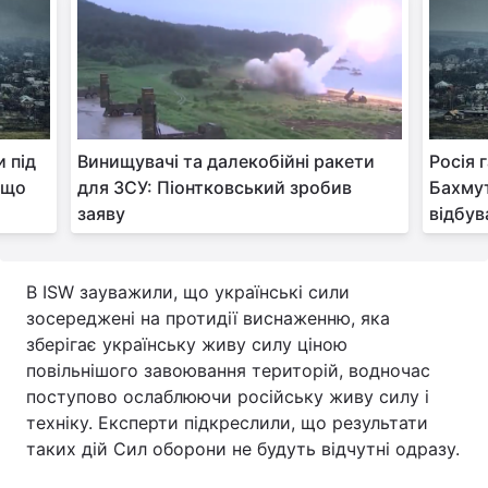
Тема оформлення
 під
Винищувачі та далекобійні ракети
Росія 
 що
для ЗСУ: Піонтковський зробив
Бахмут
заяву
відбув
В ISW зауважили, що українські сили
зосереджені на протидії виснаженню, яка
зберігає українську живу силу ціною
повільнішого завоювання територій, водночас
поступово ослаблюючи російську живу силу і
техніку. Експерти підкреслили, що результати
таких дій Сил оборони не будуть відчутні одразу.