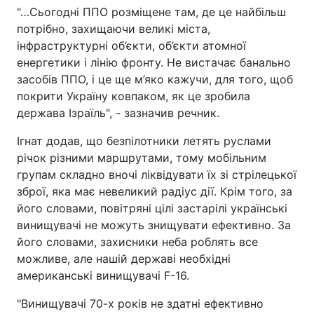
"…Сьогодні ППО розміщене там, де це найбільш
потрібно, захищаючи великі міста,
інфраструктурні об’єкти, об’єкти атомної
енергетики і лінію фронту. Не вистачає банально
засобів ППО, і це ще м’яко кажучи, для того, щоб
покрити Україну ковпаком, як це зробила
держава Ізраїль", - зазначив речник.
Ігнат додав, що безпілотники летять руслами
річок різними маршрутами, тому мобільним
групам складно вночі ліквідувати їх зі стрілецької
зброї, яка має невеликий радіус дії. Крім того, за
його словами, повітряні цілі застарілі українські
винищувачі не можуть знищувати ефективно. За
його словами, захисники неба роблять все
можливе, але нашій державі необхідні
американські винищувачі F-16.
"Винищувачі 70-х років не здатні ефективно