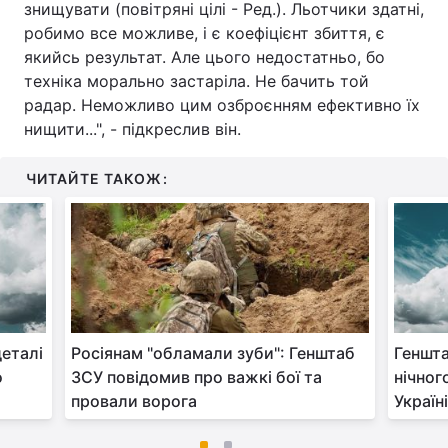
знищувати (повітряні цілі - Ред.). Льотчики здатні,
робимо все можливе, і є коефіцієнт збиття, є
якийсь результат. Але цього недостатньо, бо
техніка морально застаріла. Не бачить той
радар. Неможливо цим озброєнням ефективно їх
нищити...", - підкреслив він.
ЧИТАЙТЕ ТАКОЖ:
еталі
Росіянам "обламали зуби": Генштаб
Геншта
о
ЗСУ повідомив про важкі бої та
нічног
провали ворога
Україні