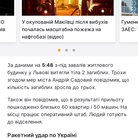
ПО
У окупованій Макіївці після вибухів
Гуменю
нів
почалась масштабна пожежа на
ЗАЕС: 
нафтобазі (відео)
За даними на
5:48
з-під завалів житлового
будинку у Львові витягли тіла 2 загиблих. Трохи
згодом мер міста Андрій Садовий повідомив, що
кількість загиблих зросла до трьох.
Також він повідомив, що в результаті прильоту
пошкоджено близько 60 квартир і 50 машин. На
місці працює оперативний штаб. Людей готують
до відселення.
Ракетний удар по Україні