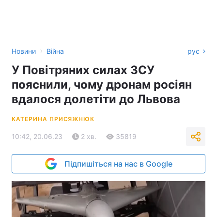
›
Новини
Війна
рус
У Повітряних силах ЗСУ
пояснили, чому дронам росіян
вдалося долетіти до Львова
КАТЕРИНА ПРИСЯЖНЮК
10:42, 20.06.23
2 хв.
35819
Підпишіться на нас в Google