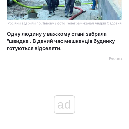
Росіяни вдарили по Львову / фото Телеграм-канал Андрій Садовий
Одну людину у важкому стані забрала
"швидка". В даний час мешканців будинку
готуються відселяти.
Реклама
ad