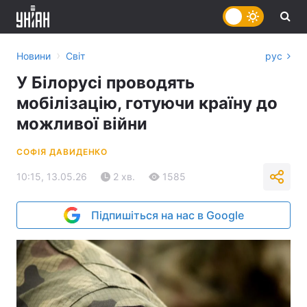
›
Новини
Світ
рус
У Білорусі проводять
мобілізацію, готуючи країну до
можливої війни
СОФІЯ ДАВИДЕНКО
10:15, 13.05.26
2 хв.
1585
Підпишіться на нас в Google