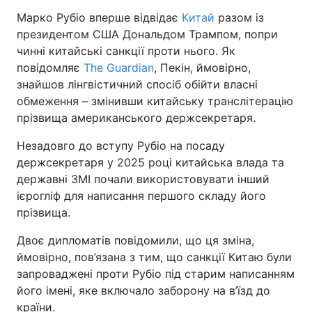
Марко Рубіо вперше відвідає
Китай
разом із
президентом США Дональдом Трампом, попри
чинні китайські санкції проти нього. Як
повідомляє
The Guardian
, Пекін, ймовірно,
знайшов лінгвістичний спосіб обійти власні
обмеження – змінивши китайську транслітерацію
прізвища американського держсекретаря.
Незадовго до вступу Рубіо на посаду
держсекретаря у 2025 році китайська влада та
державні ЗМІ почали використовувати інший
ієрогліф для написання першого складу його
прізвища.
Двоє дипломатів повідомили, що ця зміна,
ймовірно, пов’язана з тим, що санкції Китаю були
запроваджені проти Рубіо під старим написанням
його імені, яке включало заборону на в’їзд до
країни.