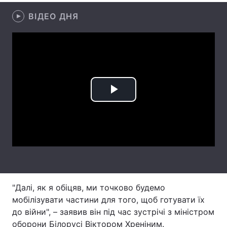
ВІДЕО ДНЯ
Лонгріди
Відео з Youtube
Статті
Інтерв'ю
Думки
Архів
Вакансії
Play
Контакти
Video
Послуги
"Далі, як я обіцяв, ми точково будемо
мобілізувати частини для того, щоб готувати їх
до війни", – заявив він під час зустрічі з міністром
оборони Білорусі Віктором Хреніним.