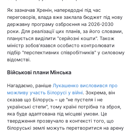
Як зазначав Хренін, напередодні під час
Тема оформлення
переговорів, влада вже заклала бюджет під нову
державну програму озброєння на 2026-2030
роки. Для реалізації цих планів, за його словами,
планується виділити "серйозні кошти". Також
міністр зобов'язався особисто контролювати
підбір "перспективних співробітників" у силовому
відомстві.
Військові плани Мінська
Нагадаємо, раніше
Лукашенко висловився про
можливу участь Білорусі у війні
. Зокрема, він
сказав що Білорусь – це "не пустеля і не
українські степи", тому країні потрібна та зброя,
яка буде адаптована під місцеві умови. Це
твердження прозвучало в контексті того, що
білоруські землі можуть перетворитися на арену