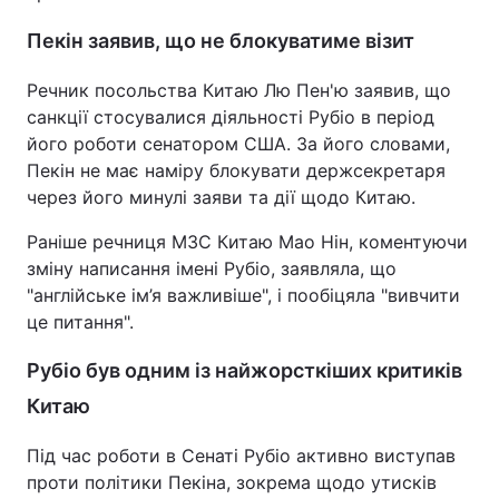
Пекін заявив, що не блокуватиме візит
Речник посольства Китаю Лю Пен'ю заявив, що
санкції стосувалися діяльності Рубіо в період
його роботи сенатором США. За його словами,
Пекін не має наміру блокувати держсекретаря
через його минулі заяви та дії щодо Китаю.
Раніше речниця МЗС Китаю Мао Нін, коментуючи
зміну написання імені Рубіо, заявляла, що
"англійське ім’я важливіше", і пообіцяла "вивчити
це питання".
Рубіо був одним із найжорсткіших критиків
Китаю
Під час роботи в Сенаті Рубіо активно виступав
проти політики Пекіна, зокрема щодо утисків