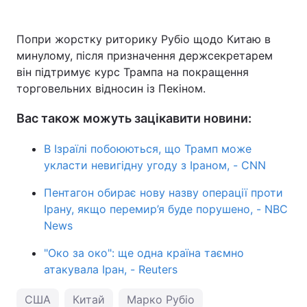
Попри жорстку риторику Рубіо щодо Китаю в
минулому, після призначення держсекретарем
він підтримує курс Трампа на покращення
торговельних відносин із Пекіном.
Вас також можуть зацікавити новини:
В Ізраїлі побоюються, що Трамп може
укласти невигідну угоду з Іраном, - CNN
Пентагон обирає нову назву операції проти
Ірану, якщо перемир’я буде порушено, - NBC
News
"Око за око": ще одна країна таємно
атакувала Іран, - Reuters
США
Китай
Марко Рубіо