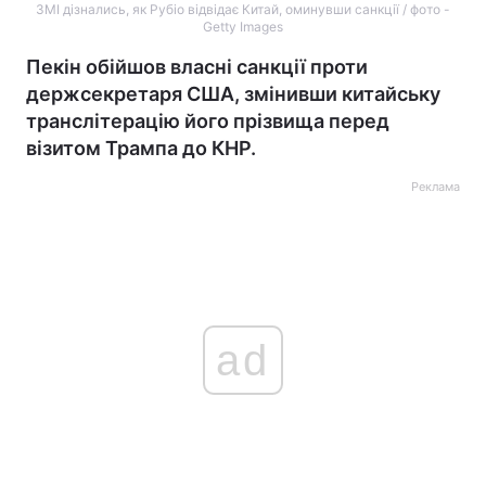
ЗМІ дізнались, як Рубіо відвідає Китай, оминувши санкції / фото -
Getty Images
Пекін обійшов власні санкції проти
держсекретаря США, змінивши китайську
транслітерацію його прізвища перед
візитом Трампа до КНР.
Реклама
ad