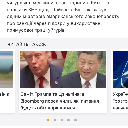
уйгурської меншини, прав людини в Китаї та
політики КНР щодо Тайваню. Він також був
одним із авторів американського законопроєкту
про санкції через підозри у використанні
примусової праці уйгурів.
ЧИТАЙТЕ ТАКОЖ:
ін з
Саміт Трампа та Цзіньпіна: в
Україн
Bloomberg перелічили, які питання
"розгр
будуть обговорюватися
навчан