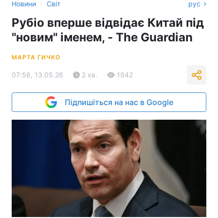
›
Новини
Світ
рус
Рубіо вперше відвідає Китай під
"новим" іменем, - The Guardian
МАРТА ГИЧКО
07:56, 13.05.26
2 хв.
1942
Підпишіться на нас в Google