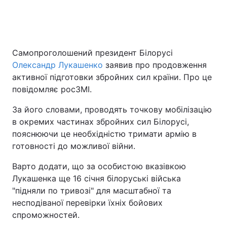
Головна
Війна
Самопроголошений президент Білорусі
Олександр Лукашенко
заявив про продовження
Україна
Політика
активної підготовки збройних сил країни. Про це
Економіка
Світ
повідомляє росЗМІ.
За його словами, проводять точкову мобілізацію
Спорт
Наука
в окремих частинах збройних сил Білорусі,
Техно і зв'язок
Лайт
пояснюючи це необхідністю тримати армію в
готовності до можливої війни.
Зброя
Інциденти
Варто додати, що за особистою вказівкою
Здоров'я
Туризм
Лукашенка ще 16 січня білоруські війська
"підняли по тривозі" для масштабної та
Цікавинки
Погода
несподіваної перевірки їхніх бойових
спроможностей.
Екологія
Регіони