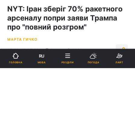
NYT: Іран зберіг 70% ракетного
арсеналу попри заяви Трампа
про "повний розгром"
МАРТА ГИЧКО
07:20, 13.05.26
3 хв.
1068
RU
МОВА
ГОЛОВНА
РОЗДІЛИ
ПОГОДА
ЛАЙТ
Підпишіться на нас в Google