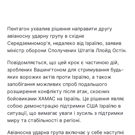
Головна
Війна
Пентагон ухвалив рішення направити другу
авіаносну ударну групу в східне
Україна
Політика
Середземномор'я, недалеко від Ізраїлю, заявив
міністр оборони Сполучених Штатів Ллойд Остін.
Економіка
Світ
Повідомляється, що цей крок є частиною дій,
Спорт
Наука
зроблених Вашингтоном для стримування будь-
яких ворожих актів проти Ізраїлю, а також
Техно і зв'язок
Лайт
запобігання можливих спроб подальшого
розширення конфлікту після атак, скоєних
Зброя
Інциденти
бойовиками ХАМАС на Ізраїль. Це рішення являє
собою демонстрацію підтримки США Ізраїлю в
Здоров'я
Туризм
ситуації, що вимагає уваги і зусиль з підтримки
Цікавинки
Погода
миру та стабільності в регіоні.
Авіаносна ударна група включає у себе наступні
Екологія
Регіони