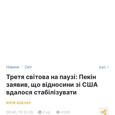
›
Новини
Світ
рус
Третя світова на паузі: Пекін
заявив, що відносини зі США
вдалося стабілізувати
ЮРІЙ КОБЗАР
08:40, 15.10.23
2 хв.
4109