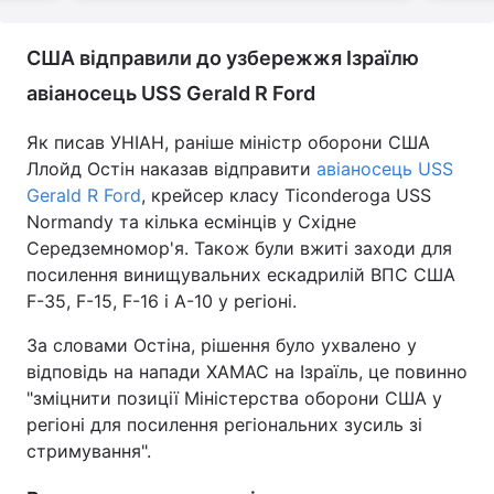
США відправили до узбережжя Ізраїлю
авіаносець USS Gerald R Ford
Як писав УНІАН, раніше міністр оборони США
Ллойд Остін наказав відправити
авіаносець USS
Gerald R Ford
, крейсер класу Ticonderoga USS
Normandy та кілька есмінців у Східне
Середземномор'я. Також були вжиті заходи для
посилення винищувальних ескадрилій ВПС США
F-35, F-15, F-16 і А-10 у регіоні.
За словами Остіна, рішення було ухвалено у
відповідь на напади ХАМАС на Ізраїль, це повинно
"зміцнити позиції Міністерства оборони США у
регіоні для посилення регіональних зусиль зі
стримування".