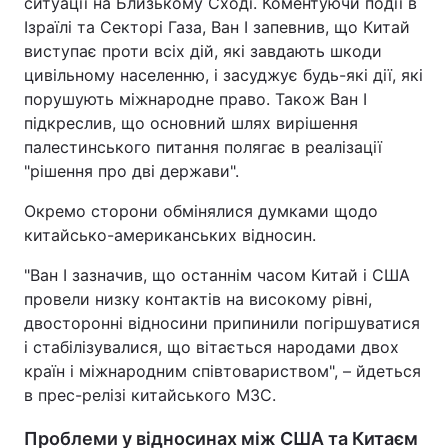
ситуації на Близькому Сході. Коментуючи події в
Ізраїлі та Секторі Газа, Ван І запевнив, що Китай
виступає проти всіх дій, які завдають шкоди
цивільному населенню, і засуджує будь-які дії, які
порушують міжнародне право. Також Ван І
підкреслив, що основний шлях вирішення
палестинського питання полягає в реалізації
"рішення про дві держави".
Окремо сторони обмінялися думками щодо
китайсько-американських відносин.
"Ван І зазначив, що останнім часом Китай і США
провели низку контактів на високому рівні,
двосторонні відносини припинили погіршуватися
і стабілізувалися, що вітається народами двох
країн і міжнародним співтовариством", – йдеться
в прес-релізі китайського МЗС.
Проблеми у відносинах між США та Китаєм