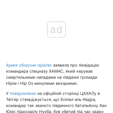
ad
Армія оборони Ізраїлю
заявила про ліквідацію
командира спецназу ХАМАС, який керував
смертельними нападами на південні громади
Нірім і Нір Оз минулими вихідними.
У
повідомленні
на офіційній сторінці ЦАХАЛу в
Твітер стверджується, що Біллал аль-Кедра,
командир так званого південного батальйону Хан
Юніс підрозділу Нухба, був убитий під час удару