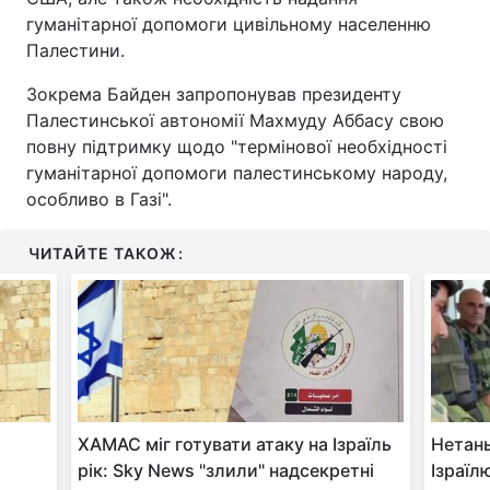
гуманітарної допомоги цивільному населенню
Палестини.
Зокрема Байден запропонував президенту
Палестинської автономії Махмуду Аббасу свою
повну підтримку щодо "термінової необхідності
гуманітарної допомоги палестинському народу,
особливо в Газі".
ЧИТАЙТЕ ТАКОЖ:
ХАМАС міг готувати атаку на Ізраїль
Нетань
рік: Sky News "злили" надсекретні
Ізраїл