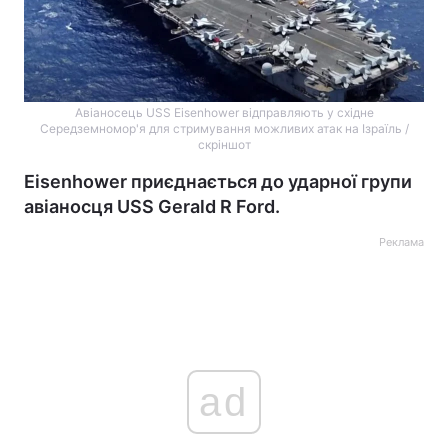
Авіаносець USS Eisenhower відправляють у східне
Середземномор'я для стримування можливих атак на Ізраїль /
скріншот
Eisenhower приєднається до ударної групи
авіаносця USS Gerald R Ford.
Реклама
ad