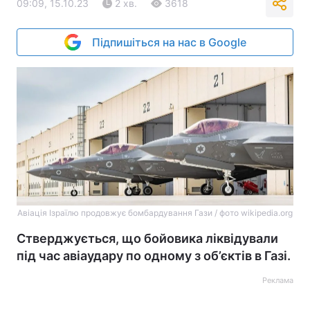
09:09, 15.10.23
2 хв.
3618
Підпишіться на нас в Google
Авіація Ізраїлю продовжує бомбардування Гази / фото wikipedia.org
Стверджується, що бойовика ліквідували
під час авіаудару по одному з об’єктів в Газі.
Реклама