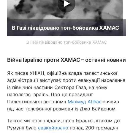
В Газі ліквідовано топ-бойовика ХАМАС
В Газі ліквідовано топ-бойовика ХАМАС
Війна Ізраїлю проти ХАМАС – останні новини
Як писав УНІАН, офіційна влада палестинської
адміністрації виступає проти евакуації населення
із північної частини Сектора Газа, на чому
наполягає Ізраїль. Про це президент
Палестинської автономії
Махмуд Аббас
заявив
під час телефонної розмови із Джо Байденом.
Також ми розповідали, що з Ізраїлю літаком до
Румунії було
евакуйовано
понад 200 громадян