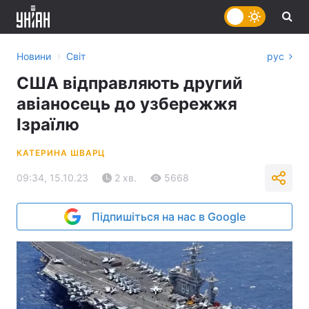
›
Новини
Світ
рус
США відправляють другий
авіаносець до узбережжя
Ізраїлю
КАТЕРИНА ШВАРЦ
09:34, 15.10.23
2 хв.
5668
Підпишіться на нас в Google