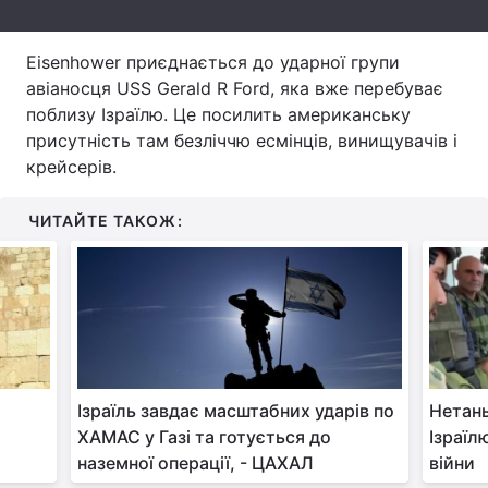
Тема оформлення
Eisenhower приєднається до ударної групи
авіаносця USS Gerald R Ford, яка вже перебуває
поблизу Ізраїлю. Це посилить американську
присутність там безліччю есмінців, винищувачів і
крейсерів.
ЧИТАЙТЕ ТАКОЖ:
Ізраїль завдає масштабних ударів по
Нетань
ХАМАС у Газі та готується до
Ізраїл
наземної операції, - ЦАХАЛ
війни