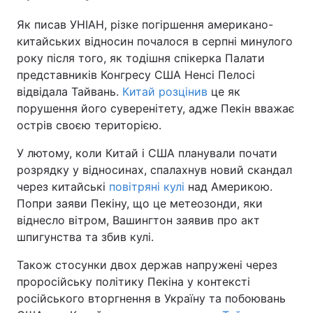
Як писав УНІАН, різке погіршення американо-
китайських відносин почалося в серпні минулого
року після того, як тодішня спікерка Палати
представників Конгресу США Ненсі Пелосі
відвідала Тайвань.
Китай розцінив
це як
порушення його суверенітету, адже Пекін вважає
острів своєю територією.
У лютому, коли Китай і США планували почати
розрядку у відносинах, спалахнув новий скандал
через китайські
повітряні кулі
над Америкою.
Попри заяви Пекіну, що це метеозонди, яки
віднесло вітром, Вашингтон заявив про акт
шпигунства та збив кулі.
Також стосунки двох держав напружені через
проросійську політику Пекіна у контексті
російського вторгнення в Україну та побоювань