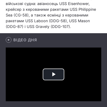
військові судна: авіаносець USS Eisenhower,
Лонгріди
крейсер з керованими ракетами USS Philippine
Sea (CG-58), а також есмінці з керованими
ракетами USS Laboon (DDG-58), USS Mason
Відео з Youtube
Статті
(DDG-87) і USS Gravely (DDG-107).
Інтерв'ю
Думки
ВІДЕО ДНЯ
Архів
Вакансії
Контакти
Послуги
Play
Video