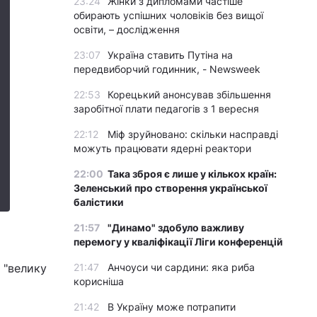
23:24
Жінки з дипломами частіше
обирають успішних чоловіків без вищої
освіти, – дослідження
23:07
Україна ставить Путіна на
передвиборчий годинник, - Newsweek
22:53
Корецький анонсував збільшення
заробітної плати педагогів з 1 вересня
22:12
Міф зруйновано: скільки насправді
можуть працювати ядерні реактори
22:00
Така зброя є лише у кількох країн:
Зеленський про створення української
балістики
21:57
"Динамо" здобуло важливу
перемогу у кваліфікації Ліги конференцій
 "велику
21:47
Анчоуси чи сардини: яка риба
корисніша
21:42
В Україну може потрапити