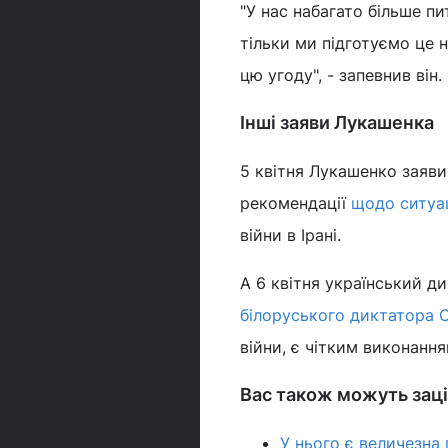
"У нас набагато більше пи
тільки ми підготуємо це н
цю угоду", - запевнив він.
Інші заяви Лукашенка
5 квітня Лукашенко заяви
рекомендації
щодо ситуац
війни в Ірані.
А 6 квітня український д
білоруського диктатора 
війни, є чітким виконанн
Вас також можуть заці
У нього є величезна