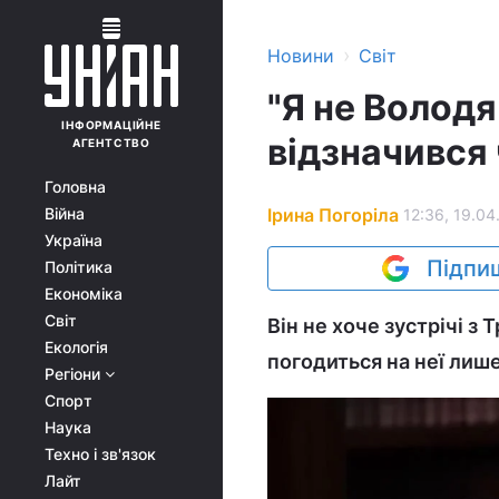
›
Новини
Світ
"Я не Волод
ІНФОРМАЦІЙНЕ
відзначився
АГЕНТСТВО
Головна
Ірина Погоріла
Війна
12:36, 19.04
Україна
Підпиш
Політика
Економіка
Світ
Він не хоче зустрічі з 
Екологія
погодиться на неї лише
Регіони
Спорт
Наука
Техно і зв'язок
Лайт