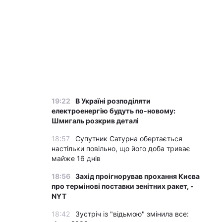
19:22
В Україні розподіляти
електроенергію будуть по-новому:
Шмигаль розкрив деталі
18:57
Супутник Сатурна обертається
настільки повільно, що його доба триває
майже 16 днів
18:56
Захід проігнорував прохання Києва
про термінові поставки зенітних ракет, -
NYT
18:42
Зустріч із "відьмою" змінила все: