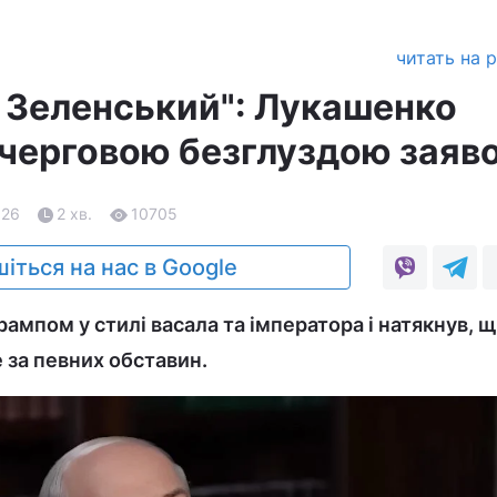
читать на 
я Зеленський": Лукашенко
 черговою безглуздою заяв
.26
2 хв.
10705
іться на нас в Google
Трампом у стилі васала та імператора і натякнув, 
 за певних обставин.