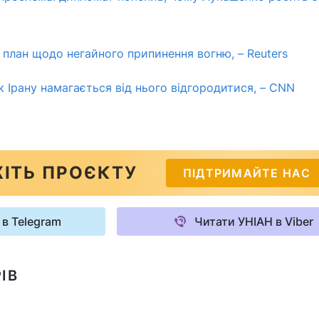
 план щодо негайного припинення вогню, – Reuters
Ірану намагається від нього відгородитися, – CNN
ІТЬ ПРОЄКТУ
ПІДТРИМАЙТЕ НАС
 в Telegram
Читати УНІАН в Viber
ІВ