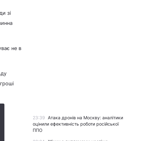
ди зі
винна
уває не в
ьду
 гроші
23:39
Атака дронів на Москву: аналітики
оцінили ефективність роботи російської
ППО