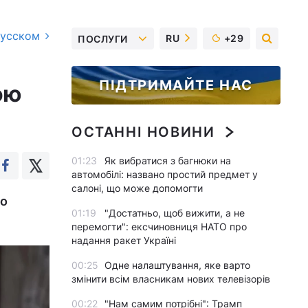
русском
RU
+29
ПОСЛУГИ
ПІДТРИМАЙТЕ НАС
ою
ОСТАННІ НОВИНИ
01:23
Як вибратися з багнюки на
автомобілі: названо простий предмет у
салоні, що може допомогти
що
01:19
"Достатньо, щоб вижити, а не
перемогти": ексчиновниця НАТО про
надання ракет Україні
00:25
Одне налаштування, яке варто
змінити всім власникам нових телевізорів
00:22
"Нам самим потрібні": Трамп