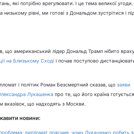
тань, які потрібно врегулювати. І це тема великої угоди.
а низькому рівні, ми готові з Дональдом зустрітися і п
в, що американський лідер Дональд Трамп нібито врах
ії на Близькому Сході
і почав поступово дистанціюват
ипломат і політик Роман Безсмертний сказав, що
заяви
Олександра Лукашенка
про те, що його країна готуєтьс
ям вказівок, що надходять з Москви.
кавити новини:
 проблема: дипломат пояснив, чому Лукашенко робить з