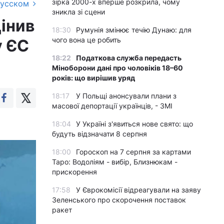
зірка 2000-х вперше розкрила, чому
русском
зникла зі сцени
інив
18:30
Румунія змінює течію Дунаю: для
чого вона це робить
у ЄС
18:22
Податкова служба передасть
Міноборони дані про чоловіків 18–60
років: що вирішив уряд
18:17
У Польщі анонсували плани з
масової депортації українців, - ЗМІ
18:04
У Україні з'явиться нове свято: що
будуть відзначати 8 серпня
18:00
Гороскоп на 7 серпня за картами
Таро: Водоліям - вибір, Близнюкам -
прискорення
17:58
У Єврокомісії відреагували на заяву
Зеленського про скорочення поставок
ракет