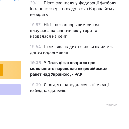
20:11
Після скандалу у Федерації футболу
Інфантіно зберіг посаду, хоча Європа йому
не вірить
19:57
Нікітюк з однорічним сином
вирушила на відпочинок у гори та
нарвалася на хейт
19:54
Пісня, яка надихає: як визначити за
датою народження
19:35
У Польщі заговорили про
можливість перехоплення російських
ракет над Україною, - PAP
19:30
Люди, які народилися в ці місяці,
найвідповідальніші
Реклама