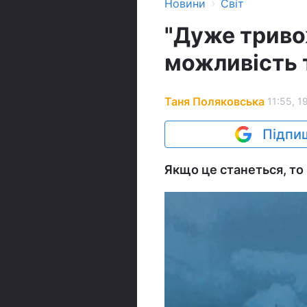
›
Новини
Світ
"Дуже триво
можливість т
Таня Поляковська
11:55, 1
Підпиш
Якщо це станеться, то