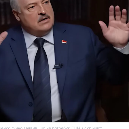
енко гучно заявив, що не потребує США / скріншот