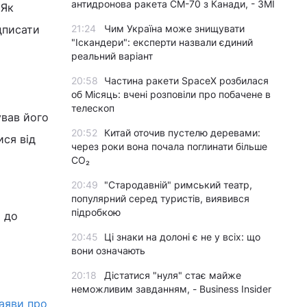
антидронова ракета CM-70 з Канади, - ЗМІ
 Як
ідписати
21:24
Чим Україна може знищувати
"Іскандери": експерти назвали єдиний
реальний варіант
20:58
Частина ракети SpaceX розбилася
об Місяць: вчені розповіли про побачене в
телескоп
ував його
20:52
Китай оточив пустелю деревами:
ися від
через роки вона почала поглинати більше
CO₂
20:49
"Стародавній" римський театр,
популярний серед туристів, виявився
підробкою
я до
20:45
Ці знаки на долоні є не у всіх: що
вони означають
20:18
Дістатися "нуля" стає майже
неможливим завданням, - Business Insider
аяви про