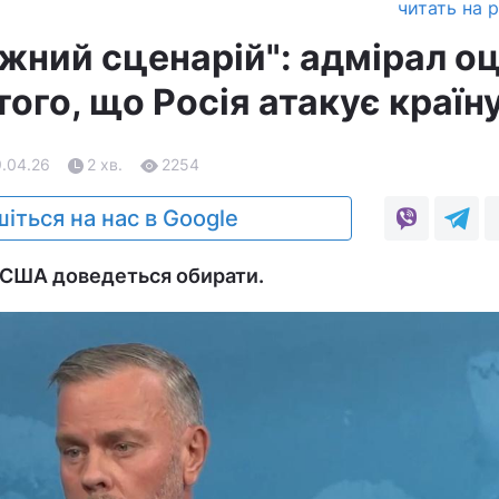
читать на 
жний сценарій": адмірал оц
ого, що Росія атакує країн
9.04.26
2 хв.
2254
іться на нас в Google
 США доведеться обирати.