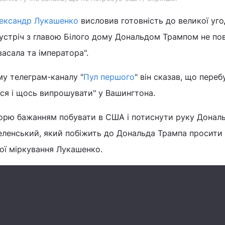
ександр Лукашенко
висловив готовність до великої уго
устріч з главою Білого дому Дональдом Трампом не по
васала та імператора".
му телеграм-каналу "
Пул першого
" він сказав, що переб
тися і щось випрошувати" у Вашингтона.
горю бажанням побувати в США і потиснути руку Донал
Зеленський, який побіжить до Дональда Трампа просити
вої міркування Лукашенко.