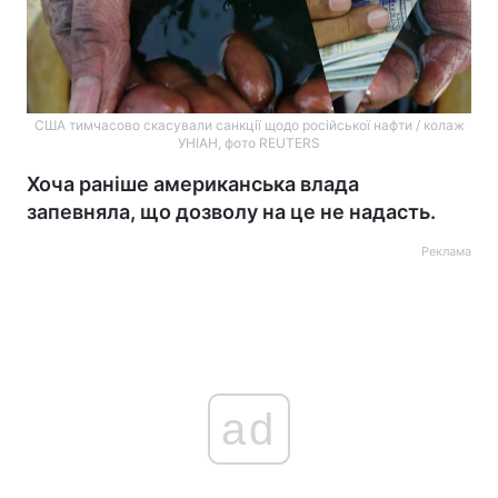
США тимчасово скасували санкції щодо російської нафти / колаж
УНІАН, фото REUTERS
Хоча раніше американська влада
запевняла, що дозволу на це не надасть.
Реклама
ad