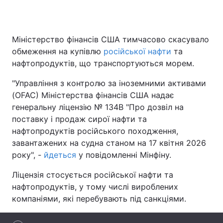
Міністерство фінансів США тимчасово скасувало
Головна
Війна
обмеження на купівлю
російської нафти
та
нафтопродуктів, що транспортуються морем.
Україна
Політика
"Управління з контролю за іноземними активами
Економіка
Світ
(OFAC) Міністерства фінансів США надає
генеральну ліцензію № 134B "Про дозвіл на
Спорт
Наука
поставку і продаж сирої нафти та
нафтопродуктів російського походження,
Техно і зв'язок
Лайт
завантажених на судна станом на 17 квітня 2026
Зброя
Інциденти
року", -
йдеться
у повідомленні Мінфіну.
Ліцензія стосується російської нафти та
Здоров'я
Туризм
нафтопродуктів, у тому числі вироблених
Цікавинки
Погода
компаніями, які перебувають під санкціями.
Екологія
Регіони