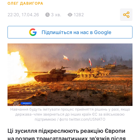
ОЛЕГ ДАВИГОРА
22:20, 17.04.26
3 хв.
1282
Підпишіться на нас в Google
Навчання будуть імітувати процес прийняття рішень у разі, якщо
держава-член звернеться до інших країн ЄС за військовою
підтримкою / фото twitter.com/USNATO
Ці зусилля підкреслюють реакцію Європи
на розрив трансатлантичних зв’язків після