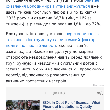
погіршення економічної ситуації в Росії
рейтинг
схвалення Володимира Путіна знижується
вже
шість тижнів поспіль: у період з 6 по 12 квітня
2026 року він становив 66,7% (мінус 1,1% за
тиждень), а рівень довіри впав на 1,8% – до 72%.
Блокування інтернету в країні
перетворилося з
технічного інструменту на системний фактор
політичної нестабільності
. Експерт Іван Ус
зазначає, що обмеження доступу до мережі
створюють невдоволення навіть серед лояльних
груп, руйнуючи невидимий суспільний договір
"стабільність в обмін на пасивність" і провокуючи
перехід від пасивного роздратування до
активних протестних настроїв.
Реклама