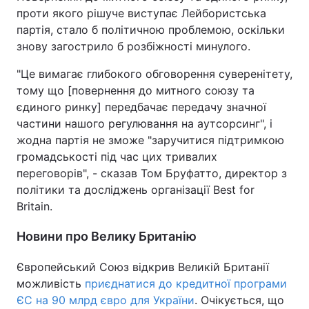
проти якого рішуче виступає Лейбористська
партія, стало б політичною проблемою, оскільки
знову загострило б розбіжності минулого.
"Це вимагає глибокого обговорення суверенітету,
тому що [повернення до митного союзу та
єдиного ринку] передбачає передачу значної
частини нашого регулювання на аутсорсинг", і
жодна партія не зможе "заручитися підтримкою
громадськості під час цих тривалих
переговорів", - сказав Том Бруфатто, директор з
політики та досліджень організації Best for
Britain.
Новини про Велику Британію
Європейський Союз відкрив Великій Британії
можливість
приєднатися до кредитної програми
ЄС на 90 млрд євро для України
. Очікується, що