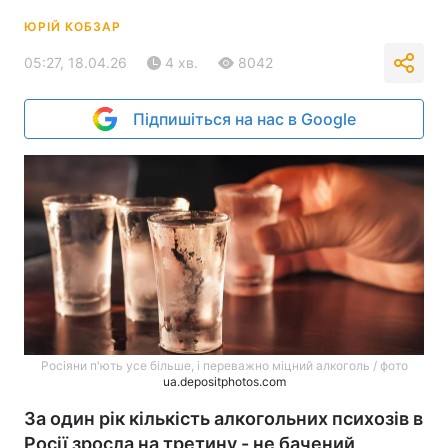
ЮРІЙ КОБЗАР
05:27, 18.04.26
4 хв.
8042
Підпишіться на нас в Google
Росіяни п'ють усе більше, і переважно міцний алкоголь / фото
ua.depositphotos.com
За один рік кількість алкогольних психозів в
Росії зросла на третину - не бачений