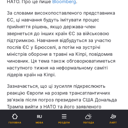
НАТО. Про це пише
Bloomberg
.
За словами високопоставленого представника
ЄС, ці навчання будуть імітувати процес
прийняття рішень, якщо держава-член
звернеться до інших країн ЄС за військовою
підтримкою. Навчання відбудуться за участю
послів ЄС у Брюсселі, а потім на зустрічі
міністрів оборони в травні на Кіпрі, повідомив
чиновник. Ця тема також обговорюватиметься
наступного тижня на неформальному саміті
лідерів країн на Кіпрі.
Зазначається, що ці зусилля підкреслюють
реакцію Європи на розрив трансатлантичних
зв'язків після погроз президента США Дональда
Трампа вийти з НАТО та його заявленого
бажання придбати Гренландію, яка є
RU
напівавтономною частиною Данії.
МОВА
ГОЛОВНА
РОЗДІЛИ
ПОГОДА
ЛАЙТ