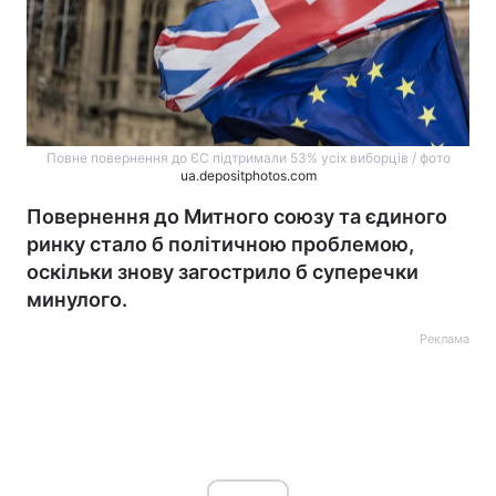
Повне повернення до ЄС підтримали 53% усіх виборців / фото
ua.depositphotos.com
Повернення до Митного союзу та єдиного
ринку стало б політичною проблемою,
оскільки знову загострило б суперечки
минулого.
Реклама