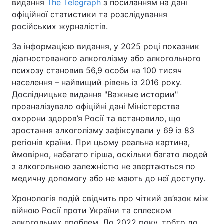
видання
The Telegraph
з посиланням на дані
офіційної статистики та розслідування
російських журналістів.
За інформацією видання, у 2025 році показник
діагностованого алкоголізму або алкогольного
психозу становив 56,9 особи на 100 тисяч
населення – найвищий рівень із 2016 року.
Дослідницьке видання "Важные истории"
проаналізувало офіційні дані Міністерства
охорони здоров’я Росії та встановило, що
зростання алкоголізму зафіксували у 69 із 83
регіонів країни. При цьому реальна картина,
ймовірно, набагато гірша, оскільки багато людей
з алкогольною залежністю не звертаються по
медичну допомогу або не мають до неї доступу.
Хронологія подій свідчить про чіткий зв’язок між
війною Росії проти України та сплеском
алкогольних проблем. До 2022 року, тобто до