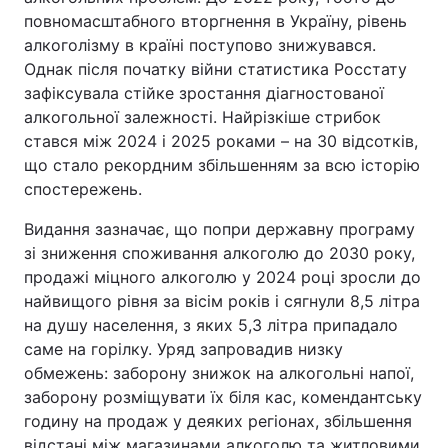
повномасштабного вторгнення в Україну, рівень
алкоголізму в країні поступово знижувався.
Однак після початку війни статистика Росстату
зафіксувала стійке зростання діагностованої
алкогольної залежності. Найрізкіше стрибок
стався між 2024 і 2025 роками – на 30 відсотків,
що стало рекордним збільшенням за всю історію
спостережень.
Видання зазначає, що попри державну програму
зі зниження споживання алкоголю до 2030 року,
продажі міцного алкоголю у 2024 році зросли до
найвищого рівня за вісім років і сягнули 8,5 літра
на душу населення, з яких 5,3 літра припадало
саме на горілку. Уряд запровадив низку
обмежень: заборону знижок на алкогольні напої,
заборону розміщувати їх біля кас, комендантську
годину на продаж у деяких регіонах, збільшення
відстані між магазинами алкоголю та житловими