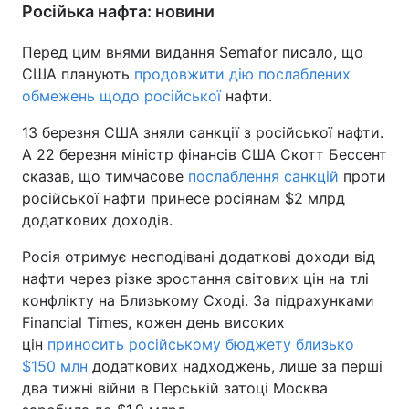
Російька нафта: новини
Тема оформлення
Перед цим внями видання Semafor писало, що
США планують
продовжити дію послаблених
обмежень щодо російської
нафти.
13 березня США зняли санкції з російської нафти.
А 22 березня міністр фінансів США Скотт Бессент
сказав, що тимчасове
послаблення санкцій
проти
російської нафти принесе росіянам $2 млрд
додаткових доходів.
Росія отримує несподівані додаткові доходи від
нафти через різке зростання світових цін на тлі
конфлікту на Близькому Сході. За підрахунками
Financial Times, кожен день високих
цін
приносить російському бюджету близько
$150 млн
додаткових надходжень, лише за перші
два тижні війни в Перській затоці Москва