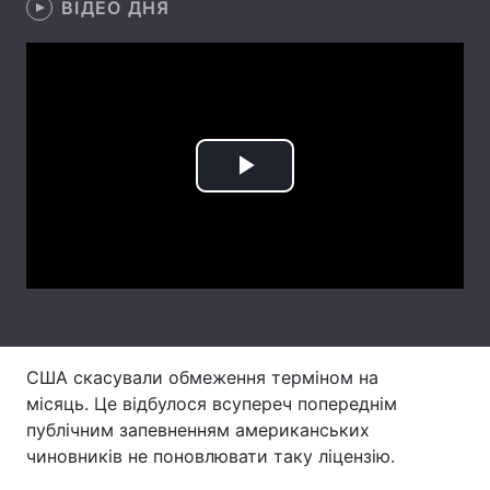
ВІДЕО ДНЯ
Лонгріди
Відео з Youtube
Статті
Інтерв'ю
Думки
Play
Архів
Вакансії
Video
Контакти
Послуги
США скасували обмеження терміном на
місяць. Це відбулося всупереч попереднім
публічним запевненням американських
чиновників не поновлювати таку ліцензію.