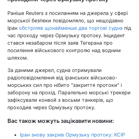
Тема оформлення
Раніше Reuters з посиланням на джерела у сфері
морської безпеки повідомляло, що нещодавно
Іран
обстріляв щонайменше два торгові судна
під
час проходу через Ормузьку протоку. Інцидент
стався незабаром після заяв Тегерана про
посилення військового контролю над водним
шляхом.
За даними джерел, судна отримували
радіоповідомлення від іранських військово-
морських сил про нібито "закриття протоки" і
заборону на прохід. Паралельно морські трекери
зафіксували конвой з восьми танкерів, що
проходив через Ормузьку протоку.
Вас також можуть зацікавити новини:
Іран знову закрив Ормузьку протоку: КСІР