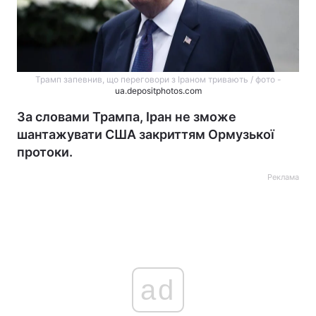
Трамп запевнив, що переговори з Іраном тривають / фото -
ua.depositphotos.com
За словами Трампа, Іран не зможе
шантажувати США закриттям Ормузької
протоки.
Реклама
ad