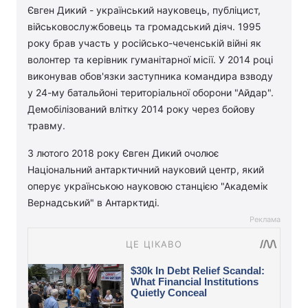
Євген Дикий - український науковець, публіцист,
військовослужбовець та громадський діяч. 1995
року брав участь у російсько-чеченській війні як
волонтер та керівник гуманітарної місії. У 2014 році
виконував обов'язки заступника командира взводу
у 24-му батальйоні територіальної оборони "Айдар".
Демобілізований влітку 2014 року через бойову
травму.
З лютого 2018 року Євген Дикий очолює
Національний антарктичний науковий центр, який
оперує українською науковою станцією "Академік
Вернадський" в Антарктиді.
Реклама