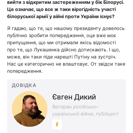
вийти з відкритим застереженням у бік Білорусі.
Це означає, що все ж таки вірогідність участі
білоруської армії у війні проти України існує?
Я гадаю, що те, що нашому президенту довелось
публічно зробити попередження, оце вже моє
припущення, що ми отримали якісь відомості
про те, що Лукашенка дійсно дотискають. І що,
може, він таки піде нарешті Путіну на зустріч.
Нас це категорично не влаштовує. От звідси таке
попередження.
ДОВІДКА
Євген Дикий
Ветеран російсько-
української війни, публіцист