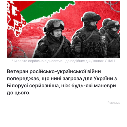
Чи варто серйозно відноситись до подібних дій / колаж УНІАН
Ветеран російсько-української війни
попереджає, що нині загроза для України з
Білорусі серйозніша, ніж будь-які маневри
до цього.
Реклама