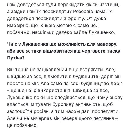
нам доведеться туди перекидати якісь частини,
а звідки нам їх перекидати? Резервів нема, їх
доведеться перекидати з фронту. От дуже
ймовірно, що їхньою метою є саме це. І
побачимо, наскільки далеко зайде Лукашенко.
Чи є у Лукашенка ще можливість для маневру,
аби все ж таки відмовитися від чергового тиску
Путіна?
Він точно не зацікавлений в це встрягати. Але,
швидше за все, відмовити в будівництві доріг він
просто не міг. Але саме по собі будівництво доріг
– це ще не їх використання. Швидше за все,
Лукашенко поки що сподівається, що йому знову
вдасться імітувати бурхливу активність, щоб
заспокоїти росіян, а тим часом далі пропетляти.
Але чи не вичерпав він резерв цього петляння –
це побачимо.