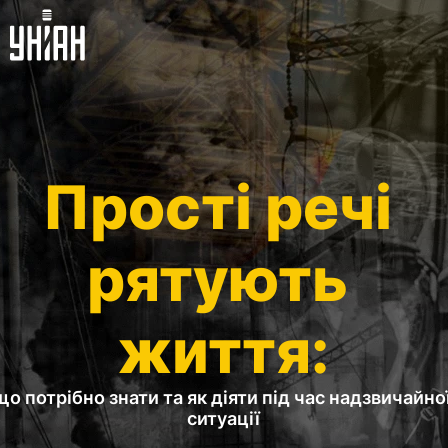
Прості речі 
рятують 
життя:
що потрібно знати та як діяти під час надзвичайної
ситуації