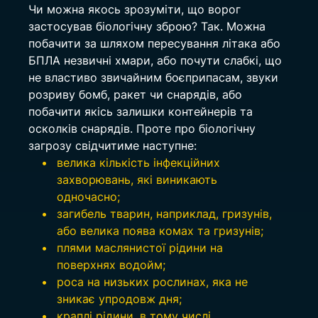
Чи можна якось зрозуміти, що ворог 
застосував біологічну зброю? Так. Можна 
побачити за шляхом пересування літака або 
БПЛА незвичні хмари, або почути слабкі, що 
не властиво звичайним боєприпасам, звуки 
розриву бомб, ракет чи снарядів, або 
побачити якісь залишки контейнерів та 
осколків снарядів. Проте про біологічну 
загрозу свідчитиме наступне:
велика кількість інфекційних 
захворювань, які виникають 
одночасно;
загибель тварин, наприклад, гризунів, 
або велика поява комах та гризунів;
плями маслянистої рідини на 
поверхнях водойм;
роса на низьких рослинах, яка не 
зникає упродовж дня;
краплі рідини, в тому числі 