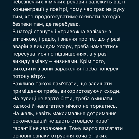
небезпечних хімічних речовин залежить від її 
концентрації у повітрі, тому час грає на руку 
тим, хто продовжуватиме вживати заходів 
безпеки там, де перебуває.
В нагоді стануть і «тривожна валізка» з 
аптечкою, і радіо, і знання про те, що у разі 
аварій з викидом хлору, треба намагатись 
пересуватися по підвищеннях, а у разі 
викиду аміаку – низинами. Крім того, 
виходити з зони зараження треба поперек 
потоку вітру.
Важливо також пам’ятати, що залишати 
приміщення треба, використовуючи сходи. 
На вулиці не варто бігти, треба оминати 
калюжі й намагатися нічого не торкатись.
На жаль, навіть максимальне дотримання 
рекомендацій не дасть стовідсоткової 
гарантії не зараження. Тому варто пам’ятати 
основні ознаки отруєння хоча б таких 