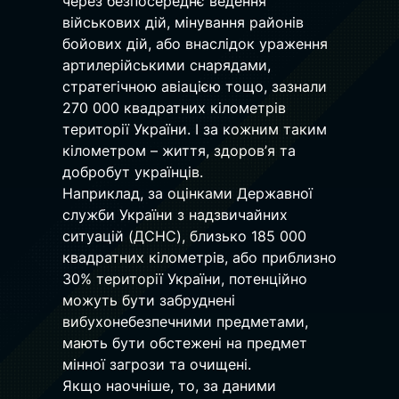
через безпосереднє ведення 
військових дій, мінування районів 
бойових дій, або внаслідок ураження 
артилерійськими снарядами, 
стратегічною авіацією тощо, зазнали 
270 000 квадратних кілометрів 
території України. І за кожним таким 
кілометром – життя, здоров’я та 
добробут українців.
Наприклад, за оцінками Державної 
служби України з надзвичайних 
ситуацій (ДСНС), близько 185 000 
квадратних кілометрів, або приблизно 
30% території України, потенційно 
можуть бути забруднені 
вибухонебезпечними предметами, 
мають бути обстежені на предмет 
мінної загрози та очищені.
Якщо наочніше, то, за даними 