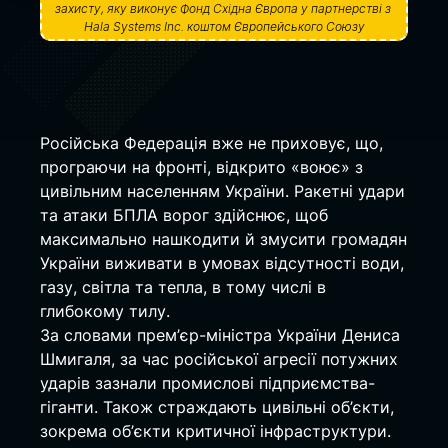
захисту, яку виконує Фонд Східна Європа у партнерстві з 
Hala Systems Inc. коштом Європейського Союзу
Російська Федерація вже не приховує, що, 
програючи на фронті, відкрито «воює» з 
цивільним населенням України. Ракетні удари 
та атаки БПЛА ворог здійснює, щоб 
максимально нашкодити й змусити громадян 
України виживати в умовах відсутності води, 
газу, світла та тепла, в тому числі в 
глибокому тилу.
За словами прем’єр-міністра України Дениса 
Шмигаля, за час російської агресії потужних 
ударів зазнали промислові підприємства-
гіганти. Також страждають цивільні об’єкти, 
зокрема об’єкти критичної інфраструктури. 