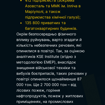
412 підприємств (зокрема 
Азовсталь та ММК ім. Ілліча в 
Маріуполі, а також 
підприємства хімічної галузі);
135 800 приватних та 
багатоквартирних будинків.
Окрім безпосередньо фізичного 
впливу руйнувань, варто згадати й 
кількість небезпечних речовин, які 
опинилися в повітрі. Так, за оцінкою 
аналітиків KSE Institute (згідно з 
методологією ЕМЕР), внаслідок 
знищення військової техніки та 
вибухів боєприпасів, таких речовин у 
повітрі опинилося щонайменше 87 
000 тон. Ще 2 700 000 тон – від 
лісових пожеж, горіння 
нафтопродуктів, пожеж у житлових 
приміщеннях, на промислових 