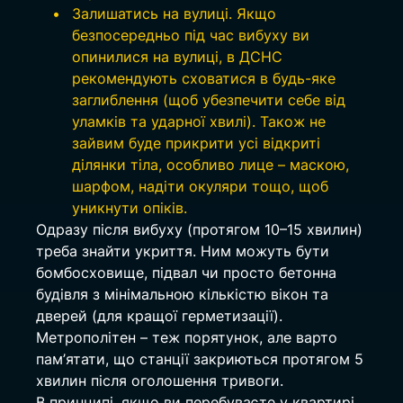
Залишатись на вулиці. Якщо 
безпосередньо під час вибуху ви 
опинилися на вулиці, в ДСНС 
рекомендують сховатися в будь-яке 
заглиблення (щоб убезпечити себе від 
уламків та ударної хвилі). Також не 
зайвим буде прикрити усі відкриті 
ділянки тіла, особливо лице – маскою, 
шарфом, надіти окуляри тощо, щоб 
уникнути опіків.
Одразу після вибуху (протягом 10–15 хвилин) 
треба знайти укриття. Ним можуть бути 
бомбосховище, підвал чи просто бетонна 
будівля з мінімальною кількістю вікон та 
дверей (для кращої герметизації). 
Метрополітен – теж порятунок, але варто 
пам’ятати, що станції закриються протягом 5 
хвилин після оголошення тривоги.
В принципі, якщо ви перебуваєте у квартирі, 