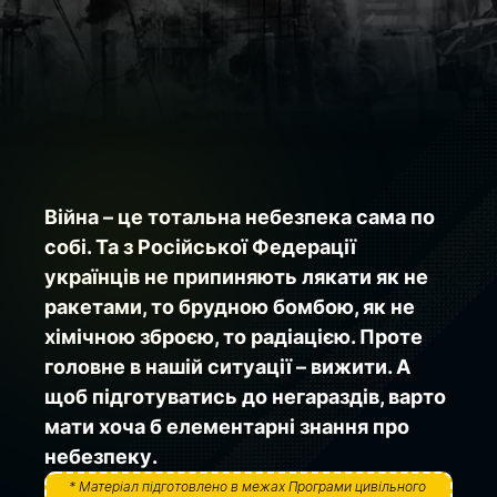
Війна – це тотальна небезпека сама по 
собі. Та з Російської Федерації 
українців не припиняють лякати як не 
ракетами, то брудною бомбою, як не 
хімічною зброєю, то радіацією. Проте 
головне в нашій ситуації – вижити. А 
щоб підготуватись до негараздів, варто 
мати хоча б елементарні знання про 
небезпеку.
* Матеріал підготовлено в межах Програми цивільного 