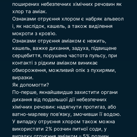
поширених небезпечних хімічних речовин як 
хлор та аміак.
Ознаками отруєння хлором є набряк альвеол 
і, як наслідок, кашель, а також виділення 
мокроти з кров’ю.
Ознаками отруєння аміаком є нежить, 
кашель, важке дихання, задуха, підвищене 
серцебиття, порушена частота пульсу, при 
контакті з рідким аміаком виникає 
обмороження, можливий опік з пухирями, 
виразки.
Як допомогти?
По-перше, якнайшвидше захистити органи 
дихання від подальшої дії небезпечних 
хімічних речовин: надягнути протигаз, або 
ватно-марлеву пов’язку, змочивши її водою. 
У випадку отруєння хлором також можна 
використати 2% розчин питної соди, у 
випадку отруєння аміаком – 5% розчин 