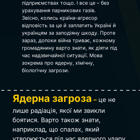
підприємствах тощо. І все це – без 
урахування парникових газів.
Звісно, колись країна-агресор 
відповість за це й заплатить Україні й 
українцям за заподіяну шкоду. Проте 
зараз, допоки війна триває, кожному 
громадянину варто знати, як діяти під 
час надзвичайної ситуації. Мова 
зокрема про ядерну, хімічну, 
біологічну загрози.
Ядерна загроза
 –
це не 
лише радіація, якої ми звикли 
боятися. Варто також знати, 
наприклад, що спалах, який 
утворюється під час ядерного удару, 