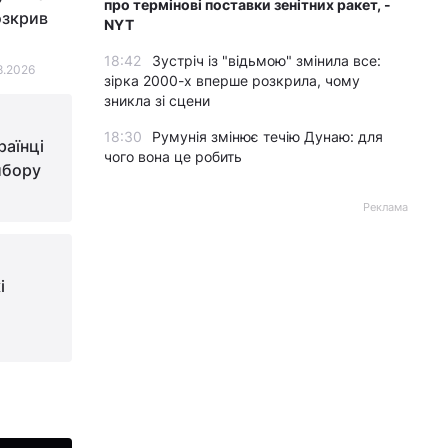
про термінові поставки зенітних ракет, -
озкрив
NYT
18:42
Зустріч із "відьмою" змінила все:
8.2026
зірка 2000-х вперше розкрила, чому
зникла зі сцени
18:30
Румунія змінює течію Дунаю: для
раїнці
чого вона це робить
ибору
Реклама
і