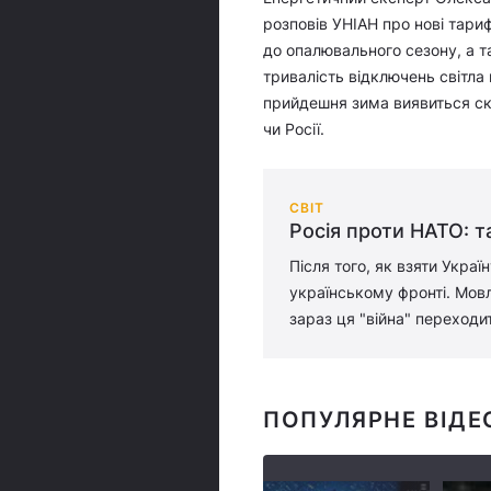
розповів УНІАН про нові тари
до опалювального сезону, а 
тривалість відключень світла 
прийдешня зима виявиться ск
чи Росії.
СВІТ
Росія проти НАТО: та
Після того, як взяти Укра
українському фронті. Мовля
зараз ця "війна" переходит
ПОПУЛЯРНЕ ВІДЕ