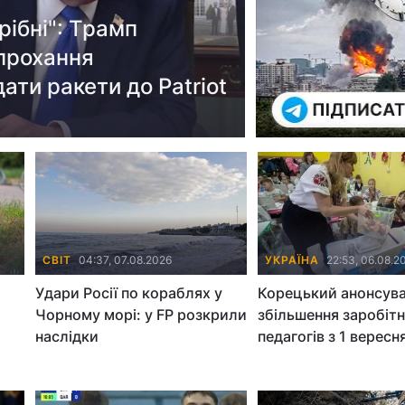
ібні": Трамп
 прохання
ати ракети до Patriot
СВІТ
04:37, 07.08.2026
УКРАЇНА
22:53, 06.08.2
Удари Росії по кораблях у
Корецький анонсув
Чорному морі: у FP розкрили
збільшення заробітн
наслідки
педагогів з 1 вересн