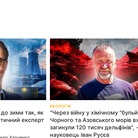
ЕКОЛОГІЯ
до зими так, як
"Через війну у хімічному "бульй
етичний експерт
Чорного та Азовського морів в
загинули 120 тисяч дельфінів", 
науковець Іван Русєв
андр Харченко