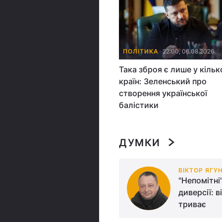
ПОЛІТИКА
22:00, 06.08.2026
Така зброя є лише у кільк
країн: Зеленський про
створення української
балістики
ДУМКИ
ЮБОВ ЦИБУЛЬСЬКА
ВІКТОР ЯГУ
олітрук-наглядач: як
"Непомітні"
осія відбудовує
диверсії: в
адянський контроль над
триває
ласною армією