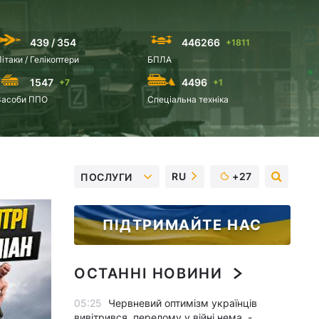
439 / 354
446266
+1811
Літаки / Гелікоптери
БПЛА
1547
4496
+7
+1
Засоби ППО
Спеціальна техніка
RU
+27
ПОСЛУГИ
ПІДТРИМАЙТЕ НАС
ОСТАННІ НОВИНИ
05:25
Червневий оптимізм українців
вивітрився, перелому у війні нема, -