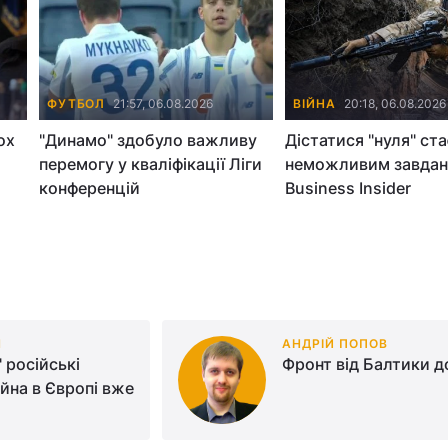
ФУТБОЛ
21:57, 06.08.2026
ВІЙНА
20:18, 06.08.2026
ох
"Динамо" здобуло важливу
Дістатися "нуля" ст
перемогу у кваліфікації Ліги
неможливим завдан
конференцій
Business Insider
Н
АНДРІЙ ПОПОВ
 російські
Фронт від Балтики д
ійна в Європі вже