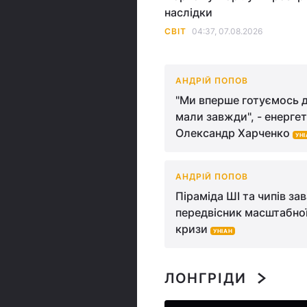
наслідки
СВІТ
04:37, 07.08.2026
АНДРІЙ ПОПОВ
"Ми вперше готуємось д
мали завжди", - енерге
Олександр Харченко
УНІ
АНДРІЙ ПОПОВ
Піраміда ШІ та чипів за
передвісник масштабної
кризи
УНІАН
ЛОНГРІДИ