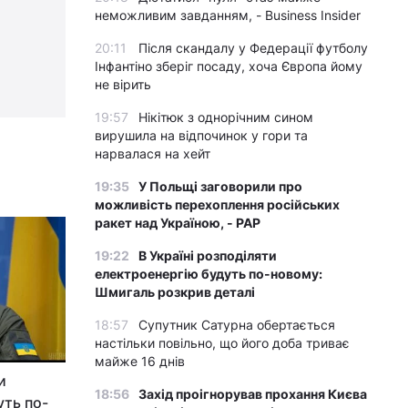
НАУКОВЕЦЬ ІВАН РУСЄВ
неможливим завданням, - Business Insider
Через війну у хімічному «
загинули 120 тисяч дельфі
20:11
Після скандалу у Федерації футболу
Інфантіно зберіг посаду, хоча Європа йому
не вірить
19:57
Нікітюк з однорічним сином
вирушила на відпочинок у гори та
нарвалася на хейт
19:35
У Польщі заговорили про
можливість перехоплення російських
ракет над Україною, - PAP
19:22
В Україні розподіляти
електроенергію будуть по-новому:
Шмигаль розкрив деталі
18:57
Супутник Сатурна обертається
настільки повільно, що його доба триває
майже 16 днів
и
18:56
Захід проігнорував прохання Києва
уть по-