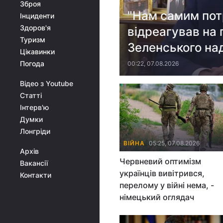
Зброя
"Нам самим потр
Інциденти
Здоров'я
відреагував на
Туризм
Зеленського над
Цікавинки
Погода
00:22, 07.08.2026
Відео з Youtube
Статті
Інтерв'ю
Думки
Лонгріди
ВІЙНА
05:25, 07.08.2026
Архів
Червневий оптимізм
Вакансії
українців вивітрився,
Контакти
перелому у війні нема, -
німецький оглядач