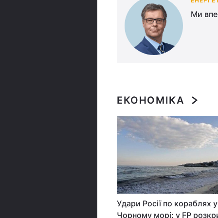
АРЕНКО
ЕНЕРГЕ
 та залучали до
Ми впе
ЕКОНОМІКА
Удари Росії по кораблях у
Чорному морі: у FP розкр