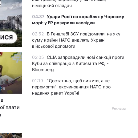
німецький оглядач
04:37
Удари Росії по кораблях у Чорному
морі: у FP розкрили наслідки
02:52
В Генштабі ЗСУ повідомили, на яку
суму країни НАТО виділять Україні
військової допомоги
02:05
США запровадили нові санкції проти
Куби за співпрацю з Китаєм та РФ, -
Bloomberg
01:19
"Достатньо, щоб вижити, а не
перемогти": ексчиновниця НАТО про
026
надання ракет Україні
ав
ої плати
Реклама
я