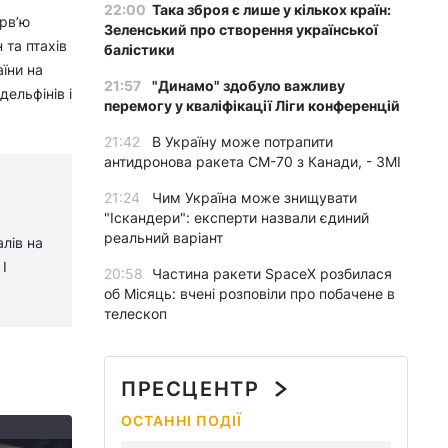
22:00
Така зброя є лише у кількох країн:
ерв’ю
Зеленський про створення української
 та птахів
балістики
їни на
21:57
"Динамо" здобуло важливу
ельфінів і
перемогу у кваліфікації Ліги конференцій
21:42
В Україну може потрапити
антидронова ракета CM-70 з Канади, - ЗМІ
21:24
Чим Україна може знищувати
"Іскандери": експерти назвали єдиний
реальний варіант
алів на
І
20:58
Частина ракети SpaceX розбилася
об Місяць: вчені розповіли про побачене в
телескоп
ПРЕСЦЕНТР
ОСТАННІ ПОДІЇ