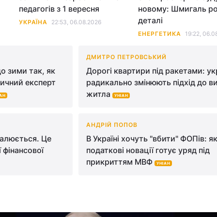
педагогів з 1 вересня
новому: Шмигаль р
деталі
УКРАЇНА
22:53, 06.08.2026
ЕНЕРГЕТИКА
19:22, 06.0
ДМИТРО ПЕТРОВСЬКИЙ
о зими так, як
Дорогі квартири під ракетами: ук
тичний експерт
радикально змінюють підхід до в
житла
АН
УНІАН
АНДРІЙ ПОПОВ
валюється. Це
В Україні хочуть "вбити" ФОПів: як
 фінансової
податкові новації готує уряд під
прикриттям МВФ
УНІАН