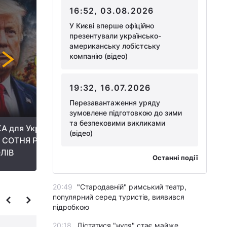
16:52, 03.08.2026
У Києві вперше офіційно
презентували українсько-
американську лобістську
компанію (відео)
19:32, 16.07.2026
Перезавантаження уряду
зумовлене підготовкою до зими
та безпековими викликами
А для України! Трамп ЗДИВУВАВ
ВИБУХИ БІЛЯ 
(відео)
 СОТНЯ РАКЕТ на місяць: Путін
ЧОРНИЙ ДИМ 
ЛІВ
ЗУПИНИТИ / С
Останні події
20:49
"Стародавній" римський театр,
популярний серед туристів, виявився
підробкою
20:18
Дістатися "нуля" стає майже