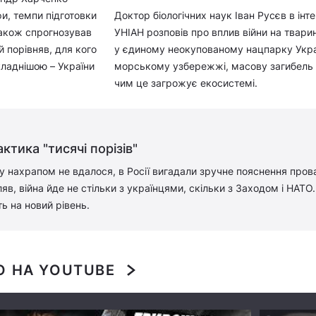
фи, темпи підготовки
Доктор біологічних наук Іван Русєв в інт
також спрогнозував
УНІАН розповів про вплив війни на тварин
й порівняв, для кого
у єдиному неокупованому нацпарку Укра
ладнішою – України
морському узбережжі, масову загибель д
чим це загрожує екосистемі.
ктика "тисячі порізів"
їну нахрапом не вдалося, в Росії вигадали зручне пояснення пров
в, війна йде не стільки з українцями, скільки з Заходом і НАТО. 
ь на новий рівень.
О НА YOUTUBE