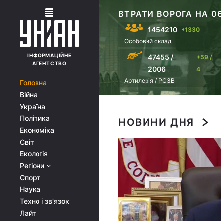
ВТРАТИ ВОРОГА НА 06
1454210
+1330
Особовий склад
ІНФОРМАЦІЙНЕ
47455 /
+59 /
АГЕНТСТВО
2006
4
Артилерія / РСЗВ
Головна
Війна
Україна
Політика
НОВИНИ ДНЯ
Економіка
Світ
Екологія
Регіони
Спорт
Наука
Техно і зв'язок
Лайт