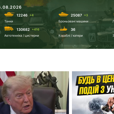
.08.2026
12246
25087
+4
+3
Танки
Броньовані машини
130682
36
+416
Автотехніка / цистерни
Кораблі / катери