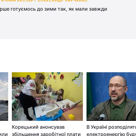
ТИЧНИЙ ЕКСПЕРТ ОЛЕКСАНДР ХАРЧЕНКО
рше готуємось до зими так, як мали завжди
Корецький анонсував
В Україні розподілят
или
збільшення заробітної плати
електроенергію буд