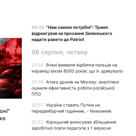
00:22
"Нам самим потрібні": Трамп
відреагував на прохання Зеленського
надати ракети до Patriot
06 серпня, четвер
23:58
Вчені виявили відбитки пальців на
кераміці віком 8000 років: що їх здивувало
23:39
Атака дронів на Москву: аналітики
оцінили ефективність роботи російської
ППО
23:07
Україна ставить Путіна на
оні"
передвиборчий годинник, - Newsweek
же
22:53
Корецький анонсував збільшення
-
заробітної плати педагогів з 1 вересня