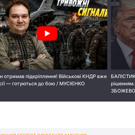
ін отримав підкріплення! Військові КНДР вже
БАЛІСТИК
сії — готуються до бою / МУСІЄНКО
рішенням.
ЗБОЖЕВО