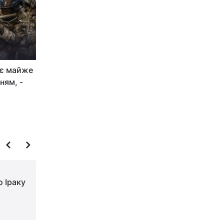
ає майже
ням, -
ВІКТОР ТАРАН
о Іраку
Гуманітарна катастрофа:
нові цілі РФ в українському
тилу