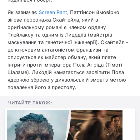
Відео з Youtube
Статті
Як зазначає
Screen Rant
, Паттінсон ймовірно
зіграє персонажа Скайтейла, який в
Інтерв'ю
Думки
оригінальному романі є членом ордену
Тлейлаксу та одним із Лицедіїв (майстрів
Архів
Вакансії
маскування та генетичної інженерії). Скайтейл -
це ключовим антагоністом франшизи та
Контакти
описується як майстер обману, який плете
інтриги проти імператора Пола Атріда (Тімоті
Шаламе). Лиходій намагається засліпити Пола
ПОСЛУГИ
ядерною зброєю у диявольській змові з метою
повалення його з престолу.
Реклама на сайті
Фотобанк
ЧИТАЙТЕ ТАКОЖ:
Моніторинг
Пресцентр