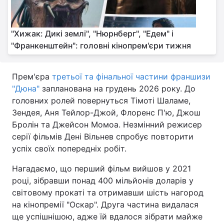
"Хижак: Дикі землі", "Нюрнберг", "Едем" і
"Франкенштейн": головні кінопрем'єри тижня
Прем'єра
третьої та фінальної частини франшизи
"Дюна"
запланована на грудень 2026 року. До
головних ролей повернуться Тімоті Шаламе,
Зендея, Аня Тейлор-Джой, Флоренс П'ю, Джош
Бролін та Джейсон Момоа. Незмінний режисер
серії фільмів Дені Вільнев спробує повторити
успіх своїх попередніх робіт.
Нагадаємо, що перший фільм вийшов у 2021
році, зібравши понад 400 мільйонів доларів у
світовому прокаті та отримавши шість нагород
на кінопремії "Оскар". Друга частина видалася
ще успішнішою, адже їй вдалося зібрати майже