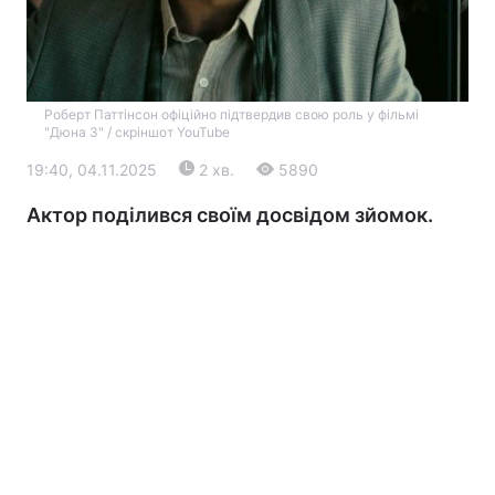
Роберт Паттінсон офіційно підтвердив свою роль у фільмі
"Дюна 3" / скріншот YouTube
19:40, 04.11.2025
2 хв.
5890
Актор поділився своїм досвідом зйомок.
Головна
Війна
Україна
Політика
Економіка
Світ
Екологія
РЕГІОНИ