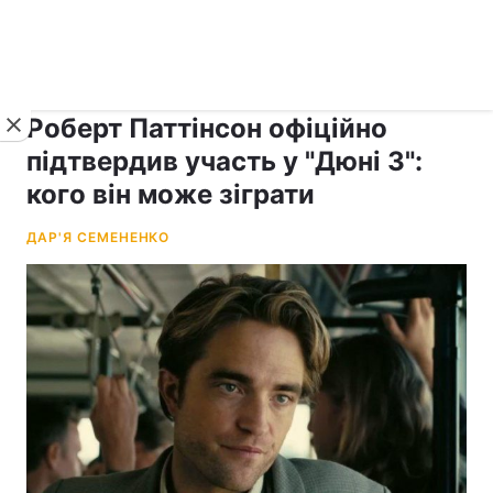
›
›
рус ›
Новини
Lite
Кіно
Роберт Паттінсон офіційно
підтвердив участь у "Дюні 3":
кого він може зіграти
ДАР'Я СЕМЕНЕНКО