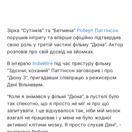
Київ
Львів
Дніпро
Харків
Зірка "Сутінків" та "Бетмена"
Роберт Паттінсон
порушив інтригу та вперше офіційно підтвердив
Одеса
свою роль у третій частині фільму "Дюна". Актор
розповів про свій досвід на зйомках.
Спорт
Наука
В інтерв'ю
IndieWire
під час престуру фільму
"Здохни, коханий" Паттінсон заговорив і про
"Дюну 3", пригадавши співпрацю з режисером
Техно і зв'язок
Лайт
Дені Вільневим.
Зброя
Інциденти
"Коли я знімався у фільмі "Дюна", в пустелі було
так спекотно, що я просто не міг ні про що
Здоров'я
Туризм
запитувати. І це відчувалося так, ніби мій мозок
взагалі не працював і у мене не було жодної
Цікавинки
Погода
активної клітини мозку. Я просто слухав Дені", -
поділився Роберт.