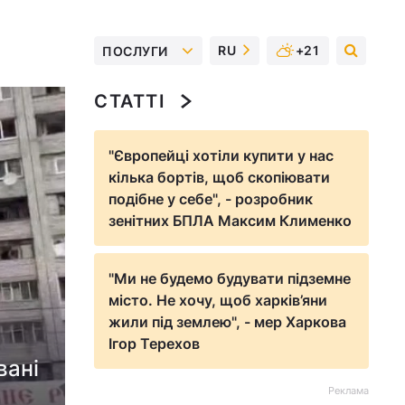
RU
+21
ПОСЛУГИ
СТАТТІ
"Європейці хотіли купити у нас
кілька бортів, щоб скопіювати
подібне у себе", - розробник
зенітних БПЛА Максим Клименко
"Ми не будемо будувати підземне
місто. Не хочу, щоб харків’яни
жили під землею", - мер Харкова
Ігор Терехов
вані
Реклама