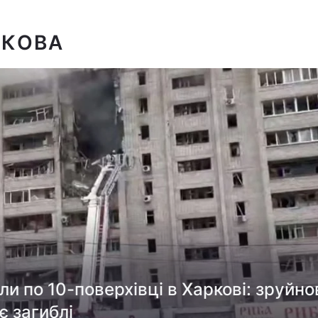
РКОВА
и по 10-поверхівці в Харкові: зруйно
є загиблі