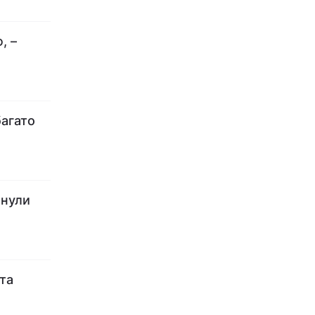
, –
багато
инули
та