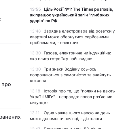
13:55
Ціль Росії №1: The Times розповів,
як працює український загін "глибоких
:
ударів" по РФ
13:48
Зарядка електрокара від розетки у
квартирі може обернутися серйозними
проблемами, - електрик
13:30
Газова, електрична чи індукційна:
яка плита готує їжу найшвидше
13:30
Три знаки Зодіаку ось-ось
попрощаються з самотністю та знайдуть
кохання
 про
13:18
Історія про те, що "поляки не дають
Україні МіГи" - неправда: посол роз’яснив
ситуацію
13:11
Одна чашка цього напою на день
оранених
може допомогти печінці, - дієтологи
12:47
Пономарьов у день 53-річчя