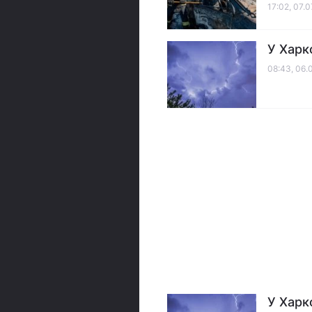
17:02, 07.
У Харк
08:43, 06.
У Харк