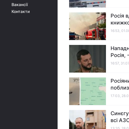
Вакансії
Контакти
Росія 
книжко
16:53, 01.
Нападн
Росія, 
16:57, 31.0
Росіян
поблиз
17:03, 28.
Синєгу
всі АЗ
13:35, 28.