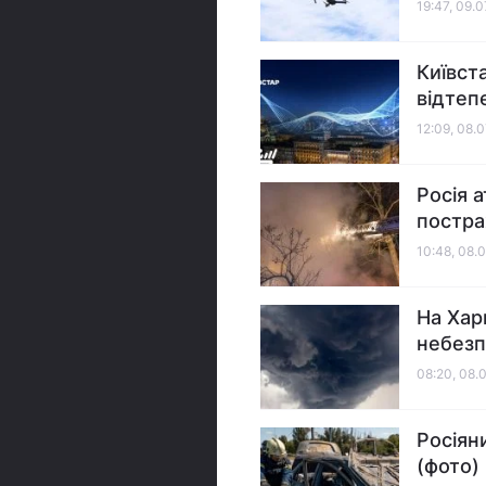
19:47, 09.
Київст
відтеп
12:09, 08.
Росія 
постра
10:48, 08.
На Хар
небезп
08:20, 08.
Росіян
(фото)