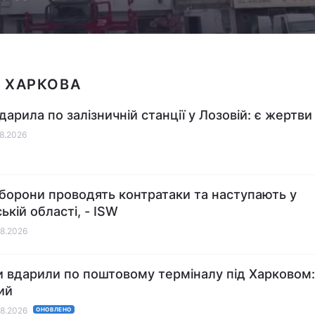
 ХАРКОВА
дарила по залізничній станції у Лозовій: є жертви
08.2026
борони проводять контратаки та наступають у
ькій області, - ISW
08.2026
и вдарили по поштовому терміналу під Харковом:
ий
08.2026
ОНОВЛЕНО