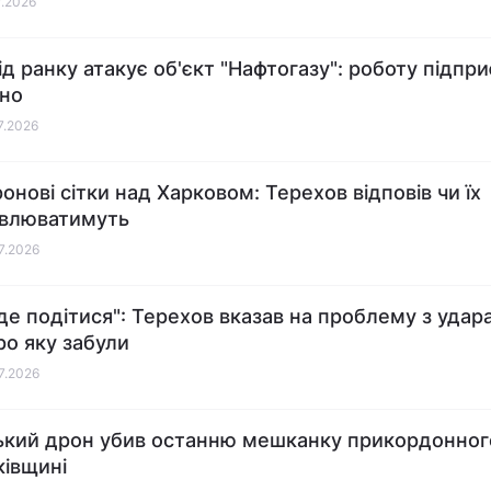
7.2026
від ранку атакує об'єкт "Нафтогазу": роботу підпр
но
07.2026
онові сітки над Харковом: Терехов відповів чи їх
овлюватимуть
07.2026
де подітися": Терехов вказав на проблему з удар
ро яку забули
07.2026
ький дрон убив останню мешканку прикордонног
ківщині