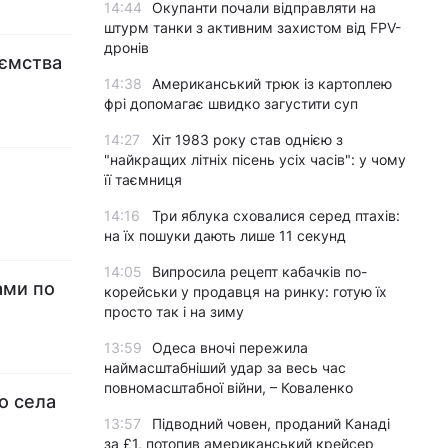
14:44
Окупанти почали відправляти на
штурм танки з активним захистом від FPV-
дронів
иємства
14:38
Американський трюк із картоплею
фрі допомагає швидко загустити суп
14:27
Хіт 1983 року став однією з
"найкращих літніх пісень усіх часів": у чому
її таємниця
14:16
Три яблука сховалися серед птахів:
на їх пошуки дають лише 11 секунд
14:05
Випросила рецепт кабачків по-
ами по
корейськи у продавця на ринку: готую їх
просто так і на зиму
13:59
Одеса вночі пережила
наймасштабніший удар за весь час
повномасштабної війни, – Коваленко
о села
13:57
Підводний човен, проданий Канаді
за £1, потопив американський крейсер