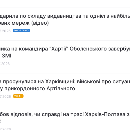
вдарила по складу видавництва та однієї з найбіл
вих мереж (відео)
08.2026
ОНОВЛЕНО
ика на командира "Хартії" Оболєнського завербу
- ЗМІ
7.2026
и просунулися на Харківщині: військові про ситуа
у прикордонного Артільного
07.2026
УНІАН
бов відповів, чи справді на трасі Харків-Полтава
С
07.2026