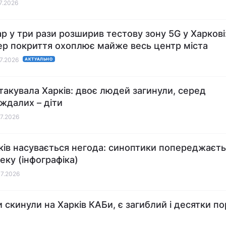
07.2026
ар у три рази розширив тестову зону 5G у Харкові
ер покриття охоплює майже весь центр міста
07.2026
АКТУАЛЬНО
атакувала Харків: двоє людей загинули, серед
ждалих – діти
07.2026
ків насувається негода: синоптики попереджаєть
еку (інфографіка)
07.2026
и скинули на Харків КАБи, є загиблий і десятки п