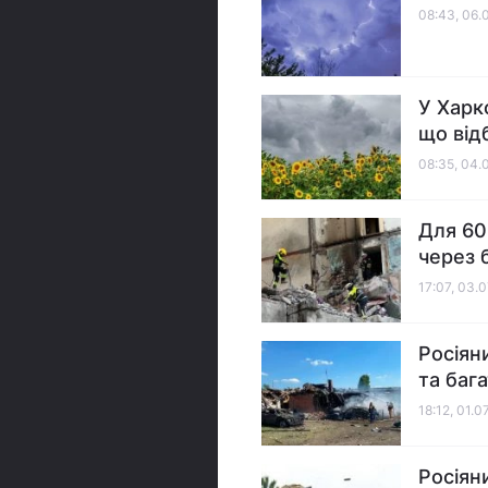
08:43, 06.
У Харк
що від
08:35, 04.
Для 60
через 
17:07, 03.
Росіян
та баг
18:12, 01.0
Росіян