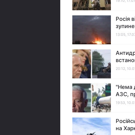
19:10, 17.0
Росія 
зупине
13:05, 17.
Антидр
встан
20:12, 10.
"Нема 
АЗС, п
19:53, 10.
Російс
на Хар