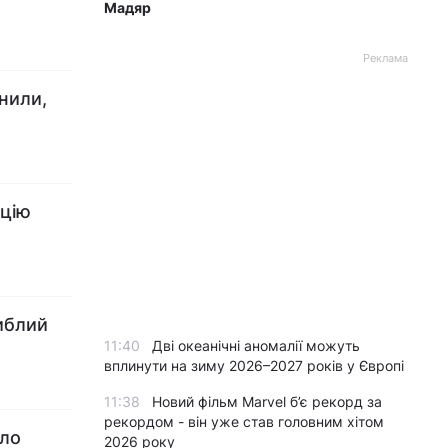
Мадяр
Реклама
нили,
ацію
иблий
11:40
Дві океанічні аномалії можуть
вплинути на зиму 2026–2027 років у Європі
11:38
Новий фільм Marvel б’є рекорд за
рекордом - він уже став головним хітом
ело
2026 року