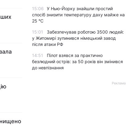
15:06
У Нью-Йорку знайшли простий
спосіб знизити температуру даху майже на
ьших
25 °C
15:01
Забезпечував роботою 3500 людей:
у Житомирі зупинився німецький завод
після атаки РФ
вала
14:51
Пілот взявся за практично
безлюдний острів: за 50 років він змінився
до невпізнання
Реклама
цію
 знищено