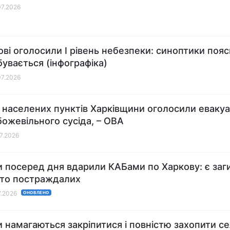
07.2026
ові оголосили І рівень небезпеки: синоптики пояс
бувається (інфографіка)
07.2026
 населених пунктів Харківщини оголосили еваку
божевільного сусіда, – ОВА
07.2026
и посеред дня вдарили КАБами по Харкову: є заг
ато постраждалих
7.2026
ОНОВЛЕНО
и намагаються закріпитися і повністю захопити с