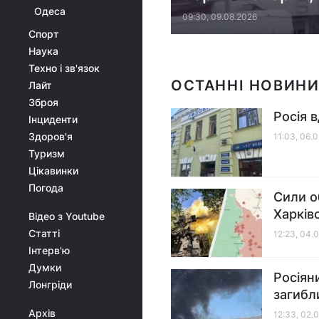
Одеса
09:30, 09.08.2026
Спорт
Наука
Техно і зв'язок
ОСТАННІ НОВИНИ
Лайт
Зброя
Росія в
Інциденти
Здоров'я
11:03, 06.
Туризм
Цікавинки
Погода
Сили о
Харківс
Відео з Youtube
Статті
12:23, 04.
Інтерв'ю
Думки
Росіян
Лонгріди
загибл
Архів
12:33, 02.