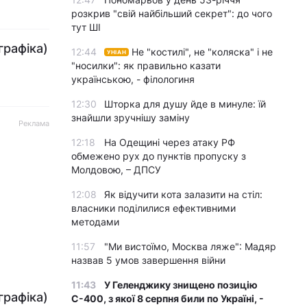
розкрив "свій найбільший секрет": до чого
тут ШІ
графіка)
12:44
Не "костилі", не "коляска" і не
УНІАН
"носилки": як правильно казати
українською, - філологиня
12:30
Шторка для душу йде в минуле: їй
знайшли зручнішу заміну
Реклама
12:18
На Одещині через атаку РФ
обмежено рух до пунктів пропуску з
Молдовою, – ДПСУ
12:08
Як відучити кота залазити на стіл:
власники поділилися ефективними
методами
11:57
"Ми вистоїмо, Москва ляже": Мадяр
назвав 5 умов завершення війни
11:43
У Геленджику знищено позицію
графіка)
С-400, з якої 8 серпня били по Україні, -