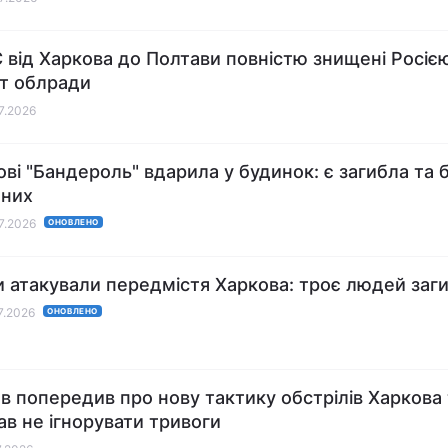
С від Харкова до Полтави повністю знищені Росією
т облради
07.2026
ові "Бандероль" вдарила у будинок: є загибла та 
ених
07.2026
ОНОВЛЕНО
и атакували передмістя Харкова: троє людей заг
07.2026
ОНОВЛЕНО
в попередив про нову тактику обстрілів Харкова 
ав не ігнорувати тривоги