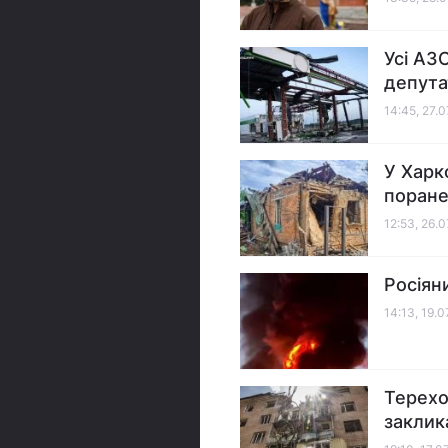
Усі АЗ
депута
14:45, 27.
У Харк
поран
12:53, 26.
Росіян
14:13, 19.
Терехо
заклик