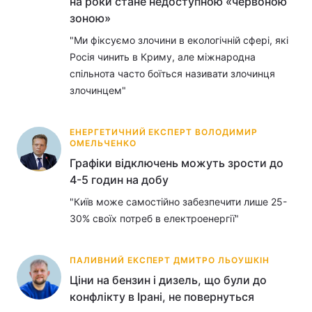
на роки стане недоступною «червоною
зоною»
Тема оформлення
"Ми фіксуємо злочини в екологічній сфері, які
Росія чинить в Криму, але міжнародна
спільнота часто боїться називати злочинця
злочинцем"
ЕНЕРГЕТИЧНИЙ ЕКСПЕРТ ВОЛОДИМИР
ОМЕЛЬЧЕНКО
Графіки відключень можуть зрости до
4-5 годин на добу
"Київ може самостійно забезпечити лише 25-
30% своїх потреб в електроенергії"
ПАЛИВНИЙ ЕКСПЕРТ ДМИТРО ЛЬОУШКІН
Ціни на бензин і дизель, що були до
конфлікту в Ірані, не повернуться