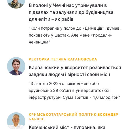
В полоні у Чечні нас утримували в
підвалах та залучали до будівництва
для еліти – як рабів
Головна
Війна
"Коли потрапив у полон до «ДНРівців», думав,
поховають у шахтах. Але мене «продали»
Україна
Політика
чеченцям"
Економіка
Світ
РЕКТОРКА ТЕТЯНА КАГАНОВСЬКА
Спорт
Наука
Каразінський університет розвивається
завдяки людям і вірності своїй місії
Техно і зв'язок
Лайт
"З лютого 2022-го пошкоджено або
Зброя
Інциденти
зруйновано 39 об'єктів університетської
інфраструктури. Сума збитків - 4,6 млрд грн"
Здоров'я
Туризм
Цікавинки
Погода
КРИМСЬКОТАТАРСЬКИЙ ПОЛІТИК ЕСКЕНДЕР
БАРІЄВ
Екологія
Регіони
Керченський міст - пуповина, яка