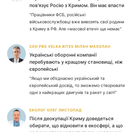
пов'язує Росію з Кримом. Він має впасти
Лонгріди
"Працівники ФСБ, російські
військовослужбовці вже вивозять свої родини
Відео з Youtube
Статті
з Криму в РФ. Але «масової втечі» ще немає"
Інтерв'ю
Думки
СЕО PBS VELKA BITES МІЛАН МАХОЛАН
Архів
Вакансії
Українські оборонні компанії
перебувають у кращому становищі, ніж
Контакти
європейські
"Якщо ми об’єднаємо український та
Послуги
європейський досвід, то зможемо створювати
одні з найкращих двигунів та ракет у світі"
ЕКОЛОГ ОЛЕГ ЛИСТОПАД
Після деокупації Криму доведеться
обирати, що відновити в екосфері, а що