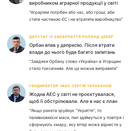
виробником аграрної продукції у світі
"Аграріям потрібен або час, або гроші, аби
стати частиною ЄС і не втратити виробництво"
ДЕПУТАТ ІЗ ЗАКАРПАТТЯ РОЛАНД ЦЕБЕР
Орбан впав у депресію. Після втрати
влади до нього буде багато запитань
"Завдяки Орбану слово «Україна» в Угорщині
стало токсичним. Але це можна виправити"
ГЕНДИРЕКТОР ЧАЕС СЕРГІЙ ТАРАКАНОВ
Жодна АЕС у світі не проєктувалася,
щоб її обстрілювали. Але в нас є план
"Якщо ракета зруйнує "Укриття", то
паливновмісні маси, пил здіймуться у повітря і
сформують хмару, яку вітер може віднести у