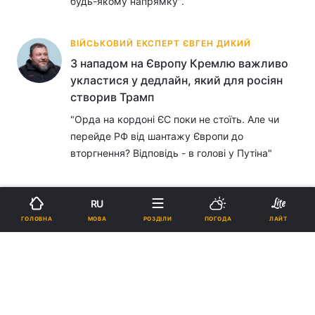
будь-якому напрямку".
ВІЙСЬКОВИЙ ЕКСПЕРТ ЄВГЕН ДИКИЙ
З нападом на Європу Кремлю важливо
укластися у дедлайн, який для росіян
створив Трамп
"Орда на кордоні ЄС поки не стоїть. Але чи
перейде РФ від шантажу Європи до
вторгнення? Відповідь - в голові у Путіна"
ІСТОРИК ЛЕОНІД МАРУЩАК
RU
З Херсона нам вдалося врятувати
МОВА
ГОЛОВНА
РОЗДІЛИ
ПОГОДА
ЛАЙТ
значно більше культурних цінностей,
ніж росіянам вдалося вивезти за час
окупації
«Все, що вивозилося з України до музеїв і
сховищ Росії ще з часів Російської імперії,