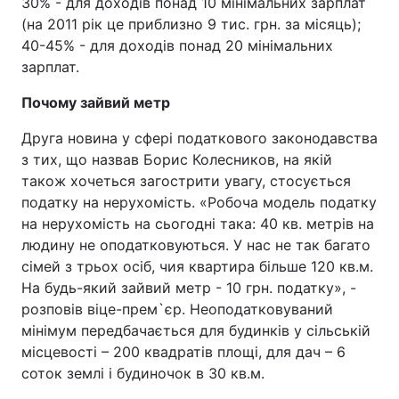
30% - для доходів понад 10 мінімальних зарплат
(на 2011 рік це приблизно 9 тис. грн. за місяць);
40-45% - для доходів понад 20 мінімальних
зарплат.
Почому зайвий метр
Друга новина у сфері податкового законодавства
з тих, що назвав Борис Колесников, на якій
також хочеться загострити увагу, стосується
податку на нерухомість. «Робоча модель податку
на нерухомість на сьогодні така: 40 кв. метрів на
людину не оподатковуються. У нас не так багато
сімей з трьох осіб, чия квартира більше 120 кв.м.
На будь-який зайвий метр - 10 грн. податку», -
розповів віце-прем`єр. Неоподатковуваний
мінімум передбачається для будинків у сільській
місцевості – 200 квадратів площі, для дач – 6
соток землі і будиночок в 30 кв.м.