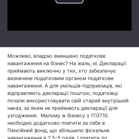
Play
Лонгріди
Video
Відео з Youtube
Статті
Інтерв'ю
Думки
Можливо, владою зменшено податкове
Архів
Вакансії
навантаження на бізнес? На жаль, ні. Декларації
Контакти
приймають виключно у тих, хто забезпечує
визначене податковим органом податкове
Послуги
навантаження. А для умільців-підприємців, які
відправляють декларації поштою, податківці
почали використовувати свій старий внутрішній
наказ, за яким не приймають декларації для
узгодження. Малому ж бізнесу з 17.07.10.
необхідно додатково платити за себе в
Пенсійний фонд, що збільшило фіскальне
навантаження в 2,5-5 разів. І платити до