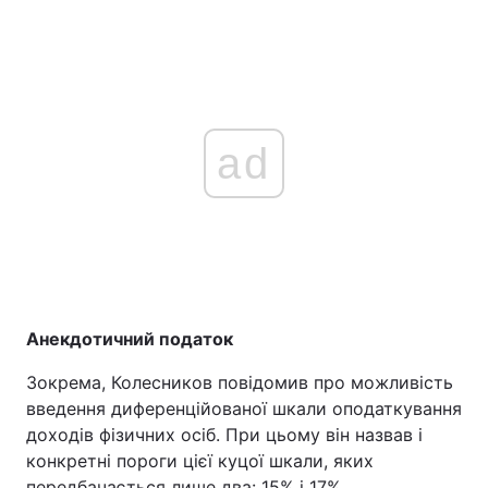
ad
Анекдотичний податок
Зокрема, Колесников повідомив про можливість
введення диференційованої шкали оподаткування
доходів фізичних осіб. При цьому він назвав і
конкретні пороги цієї куцої шкали, яких
передбачається лише два: 15% і 17%.