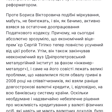
реформатором.
Проте Бориса Вікторовича подібні міркування,
мабуть, не бентежать, і він, як бачимо, активно
взявся за остаточне доопрацювання
Податкового кодексу. Причому, на сьогодні
абсолютно зрозуміло, що економічний віце-
прем`єр Сергій Тігіпко тепер повністю усунений
від цієї роботи. Утім, він також закінчував
неекономічний вуз (Дніпропетровський
металургійний інститут за фахом «інженер-
металург»), і саме на його совісті лежать великі
проблеми, що навалилися після обвалу гривні в
2008 році на співвітчизників, які взяли раніше
довгострокові валютні кредити, і, відповідно, на
всю банківську систему країни. Оскільки
необдумане і надзвичайно небезпечне рішення
про можливість кредитування у валюті фізичних
осіб, які навіть не мають валютних доходів, було