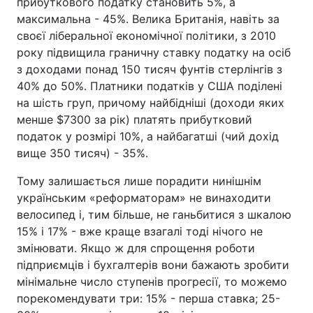
прибуткового податку становить 5%, а
максимальна - 45%. Велика Британія, навіть за
своєї ліберальної економічної політики, з 2010
року підвищила граничну ставку податку на осіб
з доходами понад 150 тисяч фунтів стерлінгів з
40% до 50%. Платники податків у США поділені
на шість груп, причому найбідніші (доходи яких
менше $7300 за рік) платять прибутковий
податок у розмірі 10%, а найбагатші (чий дохід
вище 350 тисяч) - 35%.
Тому залишається лише порадити нинішнім
українським «реформаторам» не винаходити
велосипед і, тим більше, не ганьбитися з шкалою
15% і 17% - вже краще взагалі тоді нічого не
змінювати. Якщо ж для спрощення роботи
підприємців і бухгалтерів вони бажають зробити
мінімальне число ступенів прогресії, то можемо
порекомендувати три: 15% - перша ставка; 25-