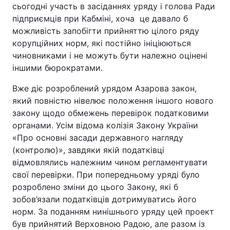
сьогодні участь в засіданнях уряду і голова Ради
підприємців при Кабміні, хоча це давало б
можливість запобігти прийняттю цілого ряду
корупційних норм, які постійно ініціюються
чиновниками і не можуть бути належно оцінені
іншими бюрократами.
Вже діє розроблений урядом Азарова закон,
який повністю нівелює положення іншого нового
закону щодо обмежень перевірок податковими
органами. Усім відома колізія Закону України
«Про основні засади державного нагляду
(контролю)», завдяки якій податківці
відмовлялись належним чином регламентувати
свої перевірки. При попередньому уряді було
розроблено зміни до цього Закону, які б
зобов’язали податківців дотримуватись його
норм. За поданням нинішнього уряду цей проект
був прийнятий Верховною Радою, але разом із