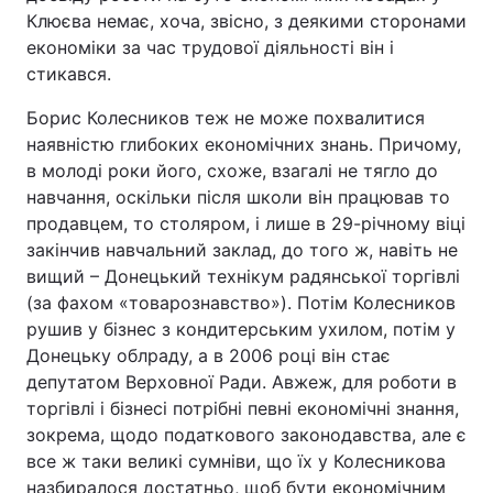
Клюєва немає, хоча, звісно, з деякими сторонами
економіки за час трудової діяльності він і
стикався.
Борис Колесников теж не може похвалитися
наявністю глибоких економічних знань. Причому,
в молоді роки його, схоже, взагалі не тягло до
навчання, оскільки після школи він працював то
продавцем, то столяром, і лише в 29-річному віці
закінчив навчальний заклад, до того ж, навіть не
вищий – Донецький технікум радянської торгівлі
(за фахом «товарознавство»). Потім Колесников
рушив у бізнес з кондитерським ухилом, потім у
Донецьку облраду, а в 2006 році він стає
депутатом Верховної Ради. Авжеж, для роботи в
торгівлі і бізнесі потрібні певні економічні знання,
зокрема, щодо податкового законодавства, але є
все ж таки великі сумніви, що їх у Колесникова
назбиралося достатньо, щоб бути економічним