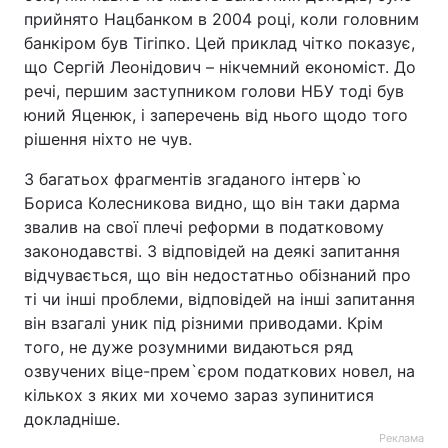
прийнято Нацбанком в 2004 році, коли головним
банкіром був Тігіпко. Цей приклад чітко показує,
що Сергій Леонідович – нікчемний економіст. До
речі, першим заступником голови НБУ тоді був
юний Яценюк, і заперечень від нього щодо того
рішення ніхто не чув.
З багатьох фрагментів згаданого інтерв`ю
Бориса Колесникова видно, що він таки дарма
звалив на свої плечі реформи в податковому
законодавстві. З відповідей на деякі запитання
відчувається, що він недостатньо обізнаний про
ті чи інші проблеми, відповідей на інші запитання
він взагалі уник під різними приводами. Крім
того, не дуже розумними видаються ряд
озвучених віце-прем`єром податкових новел, на
кількох з яких ми хочемо зараз зупинитися
докладніше.
Реклама