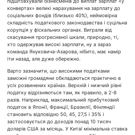
підштовхували бізнесменів до виплат зарплат «у
конвертах» великі нарахування на зарплату до
соціальних фондів (близько 40%), неймовірна
складність податкового законодавства і суцільна
корупція у фіскальних органах. Виграли від
скасування прогресивної шкали, природно, ті,
хто одержував високі зарплати, ну а зараз
команда Януковича-Азарова, нібито, має намір
іти назад, але дуже обережно.
Варто зазначити, що високими податками
заможні громадяни обкладаються практично в
усіх розвинених країнах. Верхній і нижчий рівні
податку відрізняються там, як правило, в 2-8
разів. Наприклад, максимальний прибутковий
податок в Японії, Франції, Бразилії, Фінляндії
становить відповідно 50, 45, 27,5 і 35% і
застосовується до доходів понад 10 тисяч
доларів США за місяць. У Китаї мінімальна ставка