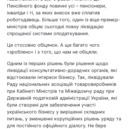
Пенсійного фонду повинні усі – пенсіонери,
Тема оформлення
інваліди і ті, за яких внесок вже сплатив
роботодавець. Більше того, один із віце-премєр-
міністрів обіцяє сьогодні повну ліквідацію
спрощеної системи оподаткування.
Це стосовно обіцянок. А ще багато чого
«зроблено» і з того, що нам не обіцяли.
Одним із перших рішень були рішення щодо
ліквідації консультативно-дорадчих органів, які
відстоювали інтереси бізнесу. Так, ліквідували
Раду національних асоціацій товаровиробників
при Кабінеті Міністрів та Міжвідомчу раду при
Державній податковій адміністрації України, які
були створені для забезпечення участі
українського бізнесу у вирішенні складних
питань, у зменшенні корупційних рішень уряду та
для постійного офіційного діалогу. Не бере