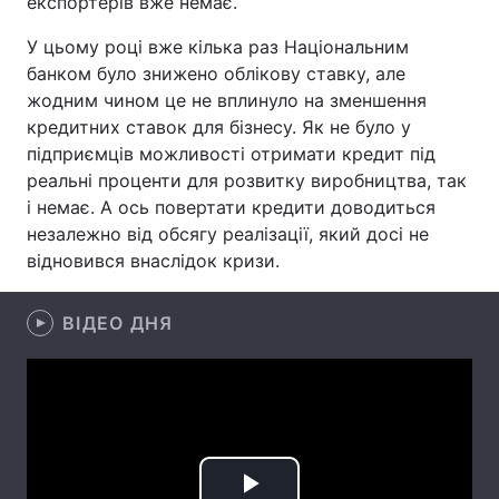
експортерів вже немає.
У цьому році вже кілька раз Національним
банком було знижено облікову ставку, але
Головна
Війна
жодним чином це не вплинуло на зменшення
кредитних ставок для бізнесу. Як не було у
Україна
Політика
підприємців можливості отримати кредит під
реальні проценти для розвитку виробництва, так
Економіка
Світ
і немає. А ось повертати кредити доводиться
незалежно від обсягу реалізації, який досі не
Спорт
Наука
відновився внаслідок кризи.
Техно і зв'язок
Лайт
ВІДЕО ДНЯ
Зброя
Інциденти
Здоров'я
Туризм
Цікавинки
Погода
Екологія
Регіони