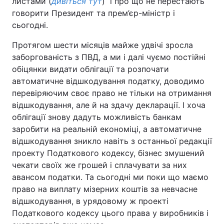
листами (
дивіться тут
) і про що не перестають
говорити Президент та прем’єр-міністр і
сьогодні.
Протягом шести місяців майже удвічі зросла
заборгованість з ПВД, а ми і далі чуємо постійні
обіцянки видати облігації та розпочати
автоматичне відшкодування податку, доводимо
перевіряючим своє право не тільки на отримання
відшкодування, але й на здачу декларації. І хоча
облігації знову дадуть можливість банкам
заробити на реальній економіці, а автоматичне
відшкодування зникло навіть з останньої редакції
проекту Податкового кодексу, бізнес змушений
чекати своїх же грошей і сплачувати за них
авансом податки. Та сьогодні ми поки що маємо
право на виплату мізерних коштів за невчасне
відшкодування, в урядовому ж проекті
Податкового кодексу цього права у виробників і