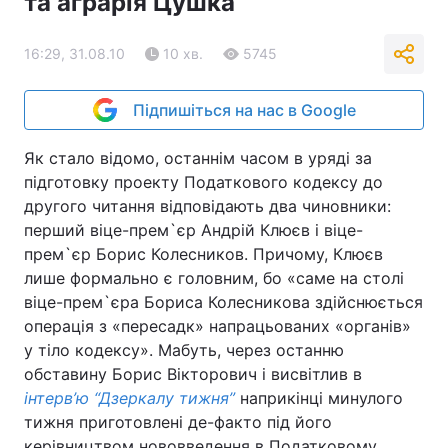
та аграрія Цушка
16:29, 31.08.10
10 хв.
5745
Підпишіться на нас в Google
Як стало відомо, останнім часом в уряді за
підготовку проекту Податкового кодексу до
другого читання відповідають два чиновники:
перший віце-прем`єр Андрій Клюєв і віце-
прем`єр Борис Колесников. Причому, Клюєв
лише формально є головним, бо «саме на столі
віце-прем`єра Бориса Колесникова здійснюється
операція з «пересадк» напрацьованих «органів»
у тіло кодексу». Мабуть, через останню
обставину Борис Вікторович і висвітлив в
інтерв’ю “Дзеркалу тижня”
наприкінці минулого
тижня приготовлені де-факто під його
керівництвом нововведення в Податковому