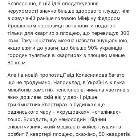
Безперечно, в цій ідеї оподаткування
нерухомості значно більше здорового глузду, ніж
в озвученій раніше головою Мінфіну Федором
Ярошенком пропозиції встановити податок
тільки для квартир з площею, що перевищує 300
кв.м. Таку ініціативу можна назвати знущальною,
якщо взяти до уваги, що більше 90% українців-
городян туляться в квартирах з площею менше
80 кв.м.
Але і в новій пропозиції від Колесникова багато
що не продумано. Наприклад, в Україні є кілька
мільйонів самотніх пенсіонерів, чимала частина з
яких доживає свій вік у дво- і рідше
трикімнатних квартирах в будинках ще
радянського часу – «хрущовках», «сталінках»
тощо. Виходить, що немолодий і бідний
співвітчизник, який мешкає в якійсь глушині в
розбитій квартирі площею, скажімо, 50 квадратів