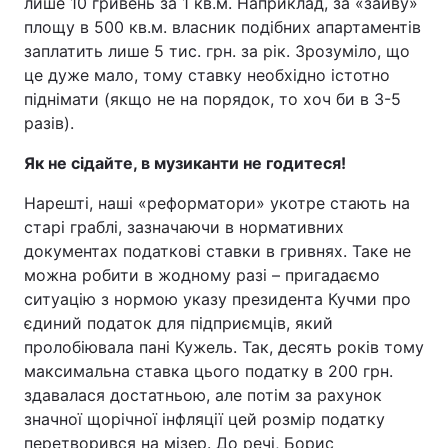
лише 10 гривень за 1 кв.м. Наприклад, за «зайву»
площу в 500 кв.м. власник подібних апартаментів
заплатить лише 5 тис. грн. за рік. Зрозуміло, що
це дуже мало, тому ставку необхідно істотно
піднімати (якщо не на порядок, то хоч би в 3-5
разів).
Як не сідайте, в музиканти не годитеся!
Нарешті, наші «реформатори» укотре стають на
старі граблі, зазначаючи в нормативних
документах податкові ставки в гривнях. Таке не
можна робити в жодному разі – пригадаємо
ситуацію з нормою указу президента Кучми про
єдиний податок для підприємців, який
пролобіювала пані Кужель. Так, десять років тому
максимальна ставка цього податку в 200 грн.
здавалася достатньою, але потім за рахунок
значної щорічної інфляції цей розмір податку
перетворився на мізер. До речі, Борис