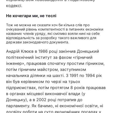
кодексі.
Не кочегари ми, не теслі
Тож не можна не сказати хоч би кілька слів про
очікуваний рівень компетентності в питаннях економіки
названих членів уряду, які сміливо взяли нині на себе
відповідальність за розробку такого важливого для
держави законодавчого документа.
Андрій Клюєв в 1986 році закінчив Донецький
політехнічний інститут за фахом «гірничий
інженер», працював спочатку простим гірником,
потім гірничим майстром, заступником
начальника ділянки на шахті. З 1991 по 1994 рік
він був керівником по черзі на трьох
підприємствах, потім протягом 8 років працював
в органах місцевої виконавчої влади (у
Донецьку), а в 2002 році потрапив до
парламенту. Як бачимо, ні економічної освіти, ні
досвіду роботи на суто економічних посадах у