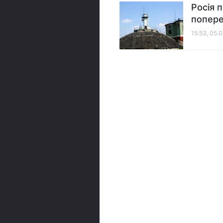
Росія 
попере
15:53, 05.