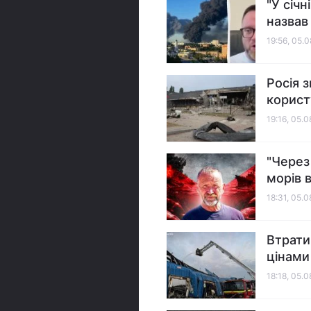
"У січ
назвав
19:56, 05.
Росія 
корист
19:16, 05.
"Через
морів 
18:31, 05.
Втрати
цінами
18:18, 05.