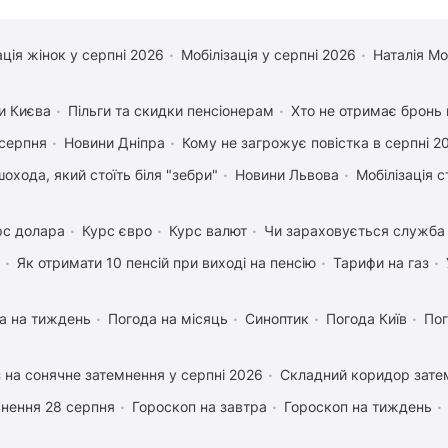
ація жінок у серпні 2026
Мобілізація у серпні 2026
Наталія М
и Києва
Пільги та скидки пенсіонерам
Хто не отримає бронь в
 серпня
Новини Дніпра
Кому не загрожує повістка в серпні 2
охода, який стоїть біля "зебри"
Новини Львова
Мобілізація с
рс долара
Курс євро
Курс валют
Чи зараховується служба 
Як отримати 10 пенсій при виході на пенсію
Тарифи на газ
а на тиждень
Погода на місяць
Синоптик
Погода Київ
Пог
 на сонячне затемнення у серпні 2026
Складний коридор затем
нення 28 серпня
Гороскоп на завтра
Гороскоп на тиждень