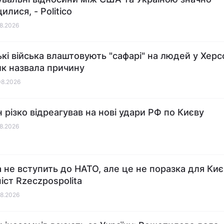
лися, - Politico
08.2026
ькі війська влаштовують "сафарі" на людей у Херсо
ик назвала причину
08.2026
 різко відреагував на нові удари РФ по Києву
08.2026
а не вступить до НАТО, але це не поразка для Києв
іст Rzeczpospolita
08.2026