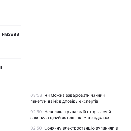
 назвав
і
03:53
Чи можна заварювати чайний
пакетик двічі: відповідь експертів
02:59
Невелика група змій вторглася й
захопила цілий острів: як їм це вдалося
02:50
Сонячну електростанцію зупинили в