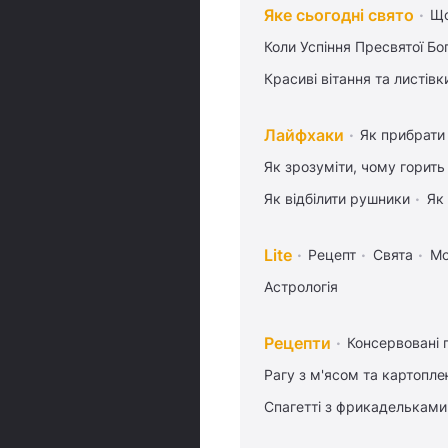
Яке сьогодні свято
Що
Коли Успіння Пресвятої Бо
Красиві вітання та листі
Лайфхаки
Як прибрати 
Як зрозуміти, чому горить
Як відбілити рушники
Як
Lite
Рецепт
Свята
М
Астрологія
Рецепти
Консервовані 
Рагу з м'ясом та картопл
Спагетті з фрикадельками