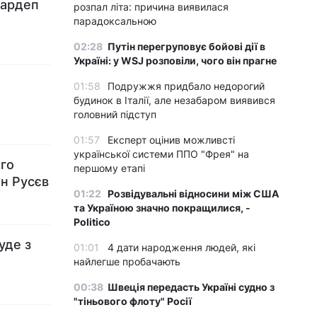
нардеп
розпал літа: причина виявилася
парадоксальною
02:28
Путін перегруповує бойові дії в
Україні: у WSJ розповіли, чого він прагне
01:58
Подружжя придбало недорогий
будинок в Італії, але незабаром виявився
головний підступ
01:57
Експерт оцінив можливсті
української системи ППО "Фрея" на
ого
першому етапі
ан Русєв
01:22
Розвідувальні відносини між США
та Україною значно покращилися, -
Politico
уде з
01:01
4 дати народження людей, які
найлегше пробачають
00:38
Швеція передасть Україні судно з
"тіньового флоту" Росії