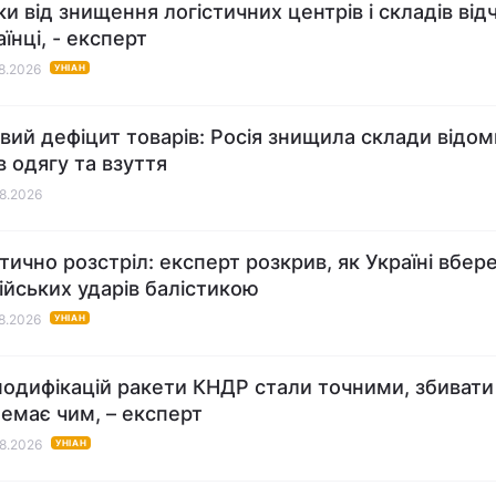
ки від знищення логістичних центрів і складів від
аїнці, - експерт
08.2026
УНІАН
ий дефіцит товарів: Росія знищила склади відом
в одягу та взуття
08.2026
тично розстріл: експерт розкрив, як Україні вбер
сійських ударів балістикою
08.2026
УНІАН
модифікацій ракети КНДР стали точними, збивати 
немає чим, – експерт
08.2026
УНІАН