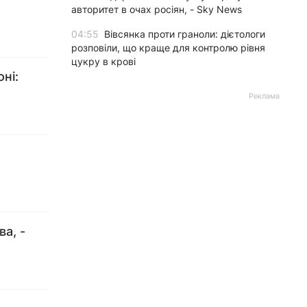
авторитет в очах росіян, - Sky News
04:55
Вівсянка проти граноли: дієтологи
розповіли, що краще для контролю рівня
цукру в крові
ні:
Реклама
а, -