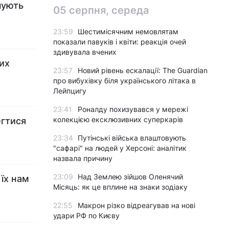
чують
05 серпня, середа
23:59
Шестимісячним немовлятам
показали павуків і квіти: реакція очей
здивувала вчених
их
23:57
Новий рівень ескалації: The Guardian
про вибухівку біля українського літака в
Лейпцигу
23:41
Роналду похизувався у мережі
колекцією ексклюзивних суперкарів
егтися
23:34
Путінські війська влаштовують
"сафарі" на людей у Херсоні: аналітик
назвала причину
23:09
Над Землею зійшов Оленячий
їх нам
Місяць: як це вплине на знаки зодіаку
22:55
Макрон різко відреагував на нові
удари РФ по Києву