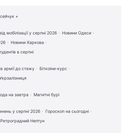
осейчук +
ід мобілізації у серпні 2026
Новини Одеси
026
Новини Харкова
тудентів в серпні
21:24
Впіймати пускову "Іскандера" вкрай
важко: Бескрестнов назвав причину
в армії до стажу
Біткоіни-курс
21:13
У цій країні пропонують "золоті
Укрзалізниця
паспорти" з безвізом до понад 85 країн: які
умови
ода на завтра
Магнітні бурі
21:13
П'ять чашок кави на день можуть
бути корисними, але експерти попередили
нень у серпні 2026
Гороскоп на сьогодні
про важливий нюанс
Ретроградний Нептун
20:52
Глобальне потепління може
перевищити критичний поріг вже у