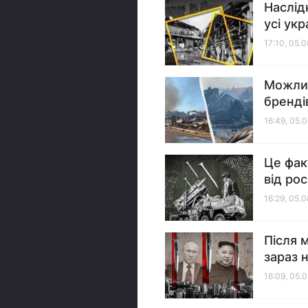
Наслід
усі укр
17:10, 05.
Можлив
бренді
16:49, 05.
Це фак
від ро
16:29, 05.
Після 
зараз 
16:09, 05.