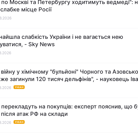
ні по Москві та Петербургу ходитимуть ведмеді": 
 слабке місце Росії
08.2026
знайшла слабкість України і не вагається нею
уватися, - Sky News
08.2026
 війну у хімічному "бульйоні" Чорного та Азовськ
вже загинули 120 тисяч дельфінів", - науковець Ів
08.2026
УНІАН
 перекладуть на покупців: експерт пояснив, що б
 після атак РФ на склади
08.2026
УНІАН