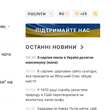
RU
+25
ПОСЛУГИ
ян, -
ПІДТРИМАЙТЕ НАС
ОСТАННІ НОВИНИ
, чого
06:30
6 серпня пекло в Україні досягне
максимуму (мапа)
06:00
6 серпня: церковне свято сьогодні,
яка прикмета на Яблучний Спас обіцяє
щастя
ея" на
05:54
У 1970 році спроба захистити
природу в США перетворилася на
екологічну катастрофу
05:32
Ударами по Києву Путін рятує свій