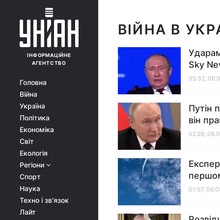
ВІЙНА В УКР
Ударам
ІНФОРМАЦІЙНЕ
Sky N
АГЕНТСТВО
05:32, 06.
Головна
Війна
Україна
Путін п
Політика
він пр
Економіка
02:28, 06.
Світ
Екологія
Експер
Регіони
першом
Спорт
Наука
01:57, 06.
Техно і зв'язок
Лайт
Розвід