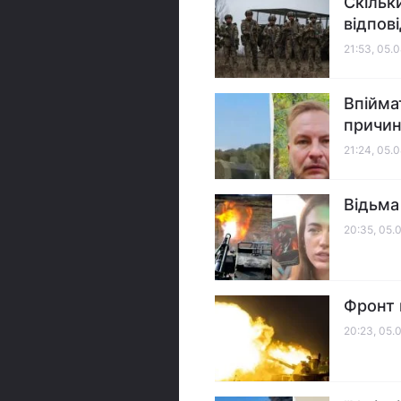
Скільк
відпов
21:53, 05.
Впійма
причи
21:24, 05.
Відьма
20:35, 05.
Фронт 
20:23, 05.