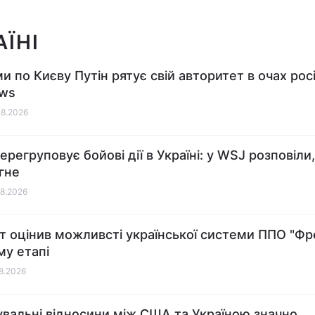
АЇНІ
и по Києву Путін рятує свій авторитет в очах росі
ews
08.2026
ерегруповує бойові дії в Україні: у WSJ розповіли
агне
08.2026
т оцінив можливсті української системи ППО "Фр
у етапі
08.2026
увальні відносини між США та Україною значно