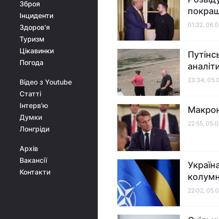
Зброя
покращи
Інциденти
01:22, 06.
Здоров'я
Туризм
Цікавинки
Путінс
Погода
аналіт
23:34, 05.
Відео з Youtube
Статті
Інтерв'ю
Макрон
Думки
22:55, 05.
Лонгріди
Архів
Вакансії
Україн
Контакти
колумн
22:02, 05.