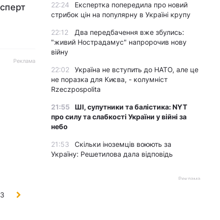
22:24
Експертка попередила про новий
ксперт
стрибок цін на популярну в Україні крупу
22:12
Два передбачення вже збулись:
"живий Нострадамус" напророчив нову
війну
Реклама
22:02
Україна не вступить до НАТО, але це
не поразка для Києва, - колумніст
Rzeczpospolita
21:55
ШІ, супутники та балістика: NYT
про силу та слабкості України у війні за
небо
21:53
Скільки іноземців воюють за
Україну: Решетилова дала відповідь
Реклама
93