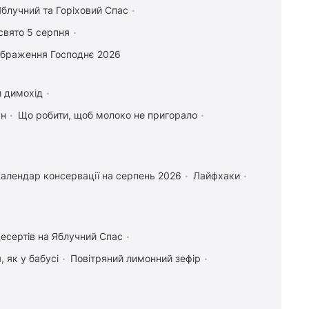
найближчі місяці, - вчений
блучний та Горіховий Спас
20:35
Відьма передбачила катастрофічний
свято 5 серпня
фінал війни в Україні
ображення Господнє 2026
20:33
ЗПЕК збільшила сплату податків та
обов'язкових платежів майже у сім разів
и димохід
20:23
Фронт від Балтики до Іраку
ДУМКА
ун
Що робити, щоб молоко не пригорало
20:15
Зеленський допустив, що партнери
притримали антибалістику, щоб Україна
була "поступливою"
алендар консервації на серпень 2026
Лайфхаки
20:08
Кінологи назвали 7 звичок собак, які
доводять їхню безмежну відданість
19:56
"У січні по Москві та Петербургу
ходитимуть ведмеді": нардеп назвав
десертів на Яблучний Спас
слабке місце Росії
 як у бабусі
Повітряний лимонний зефір
19:42
Спецслужби РФ готували замах на
керівника німецького виробника дронів, -
Die Zeit