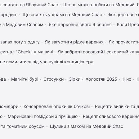
 святять на Яблучний Спас
Що не можна робити на Медовий, Я
городиці
Що святять у храмі на Медовий Спас
Яке церковне 
вки з Медовим Спасом
Яке церковне свято 6 серпня
Коли Пре
запах поту з одягу
Як загустити рідке варення
Як прочистит
 сигнал "Check" у машині
Як вибрати солодкий і соковитий кав
 не помилитися під час купівлі кондиціонера
ода
Магнітні бурі
Стосунки
Зірки
Холостяк 2025
Кіно
К
помідори
Консервовані огірки як бочкові
Рецепти випічки та 
ею
Мариновані помідори з гірчицею
Рецепт сливового варення,
 та томатним соусом
Шулики з маком на Медовий Спас