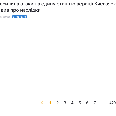
посилила атаки на єдину станцію аерації Києва: е
див про наслідки
08.2026
ОНОВЛЕНО
(current)
1
2
3
4
5
6
7
…
42