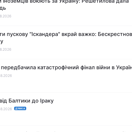
и іноземців воюють за Україну: Решетилова дала
ідь
08.2026
ти пускову "Іскандера" вкрай важко: Бескрестнов
ну
08.2026
 передбачила катастрофічний фінал війни в Україн
08.2026
від Балтики до Іраку
08.2026
ДУМКА