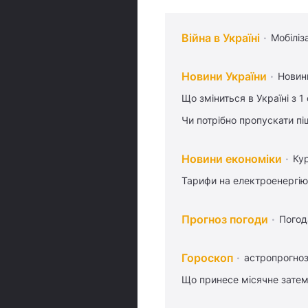
Війна в Україні
Мобіліз
Новини України
Новин
Що зміниться в Україні з 1
Чи потрібно пропускати піш
Новини економіки
Ку
Тарифи на електроенергію
Прогноз погоди
Погод
Гороскоп
астропрогноз
Що принесе місячне затем