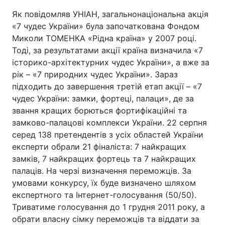
Як повідомляв УНІАН, загальнонаціональна акція
«7 чудес України» була започаткована Фондом
Миколи ТОМЕНКА «Рідна країна» у 2007 році.
Тоді, за результатами акції країна визначила «7
історико-архітектурних чудес України», а вже за
рік – «7 природних чудес України». Зараз
підходить до завершення третій етап акції – «7
чудес України: замки, фортеці, палаци», де за
звання кращих борються фортифікаційні та
замково-палацові комплекси України. 22 серпня
серед 138 претендентів з усіх областей України
експерти обрали 21 фіналіста: 7 найкращих
замків, 7 найкращих фортець та 7 найкращих
палаців. На черзі визначення переможців. За
умовами конкурсу, їх буде визначено шляхом
експертного та Інтернет-голосування (50/50).
Триватиме голосування до 1 грудня 2011 року, а
обрати власну сімку переможців та віддати за