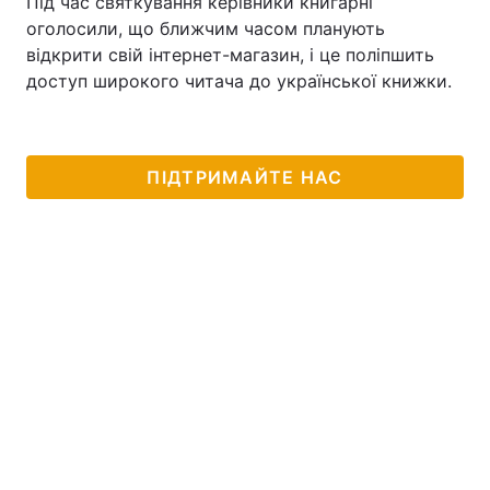
Під час святкування керівники книгарні
оголосили, що ближчим часом планують
Тема оформлення
відкрити свій інтернет-магазин, і це поліпшить
доступ широкого читача до української книжки.
ПІДТРИМАЙТЕ НАС