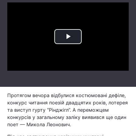
Лонгріди
Відео з Youtube
Статті
Play
Інтерв'ю
Думки
Video
Архів
Вакансії
Контакти
Послуги
Протягом вечора відбулися костюмовані дефіле,
конкурс читання поезій двадцятих років, лотерея
та виступ гурту “Рінджігл”. А переможцем
конкурсів у загальному заліку виявився ще один
поет — Микола Леонович.