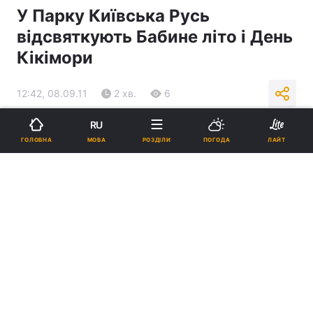
У Парку Київська Русь
відсвяткують Бабине літо і День
Кікімори
12:42, 08.09.11
2 хв.
6
RU
Підпишіться на нас в Google
МОВА
ГОЛОВНА
РОЗДІЛИ
ПОГОДА
ЛАЙТ
Реклама
ad