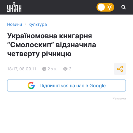
›
Новини
Культура
Україномовна книгарня
“Смолоскип” відзначила
четверту річницю
18:17, 08.09.11
2 хв.
3
Підпишіться на нас в Google
Реклама