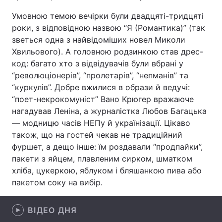
Умовною темою вечірки були двадцяті-тридцяті
роки, з відповідною назвою “Я (Романтика)” (так
зветься одна з найвідоміших новел Миколи
Головна
Війна
Хвильового). А головною родзинкою став дрес-
код: багато хто з відвідувачів були вбрані у
Україна
Політика
“революціонерів”, “пролетарів”, “непманів” та
Економіка
Світ
“куркулів”. Добре вжилися в образи й ведучі:
“поет-некрокомуніст” Вано Крюгер вражаюче
Спорт
Наука
нагадував Леніна, а журналістка Любов Багацька
— модницю часів НЕПу й українізації. Цікаво
Техно і зв'язок
Лайт
також, що на гостей чекав не традиційний
фуршет, а дещо інше: їм роздавали “продпайки”,
Зброя
Інциденти
пакети з яйцем, плавленим сирком, шматком
хліба, цукеркою, яблуком і бляшанкою пива або
Здоров'я
Туризм
пакетом соку на вибір.
Цікавинки
Погода
ВІДЕО ДНЯ
Екологія
Регіони