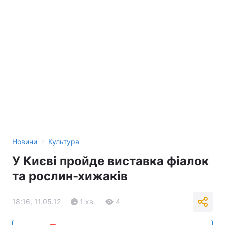
›
Новини
Культура
У Києві пройде виставка фіалок
та рослин-хижаків
18:16, 11.05.12
1 хв.
4