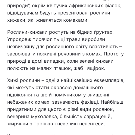
природи”, окрім квітучих африканських фіалок,
відвідувачам будуть презентовані рослини-
хижаки, які живляться комахами.
Рослини-хижаки ростуть на бідних ґрунтах.
Упродовж тисячоліть ці трави виробили
незвичайну для рослинного світу властивість –
засвоювати поживні речовини з комах. Проте, у
природі відомі випадки, коли зелені хижаки
полюють на малих пташок, жаб і ящірок.
Хижі рослини – одні з найцікавіших екземплярів,
які можуть стати окрасою домашнього
підвіконня та ще й помічником у знищенні
небажаних комах, зазначають фахівці. Найбільш
придатними для цього є різні види росянок,
венерина мухоловка, більшість сарраценій,
жирянки з тропіків і невеликі непентеси.