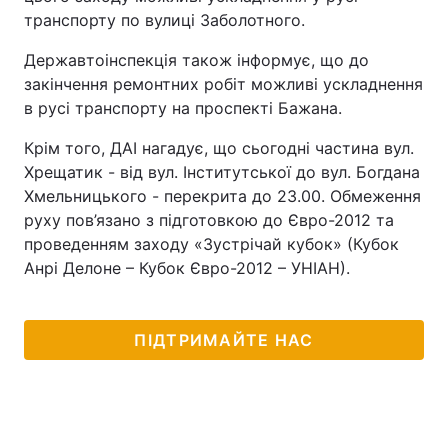
транспорту по вулиці Заболотного.
Лонгріди
Державтоінспекція також інформує, що до
закінчення ремонтних робіт можливі ускладнення
Відео з Youtube
Статті
в русі транспорту на проспекті Бажана.
Інтерв'ю
Думки
Крім того, ДАІ нагадує, що сьогодні частина вул.
Хрещатик - від вул. Інститутської до вул. Богдана
Архів
Вакансії
Хмельницького - перекрита до 23.00. Обмеження
руху пов’язано з підготовкою до Євро-2012 та
Контакти
проведенням заходу «Зустрічай кубок» (Кубок
Анрі Делоне – Кубок Євро-2012 – УНІАН).
Послуги
ПІДТРИМАЙТЕ НАС