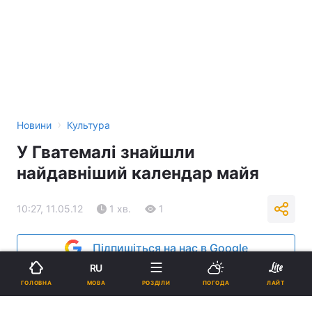
›
Новини
Культура
У Гватемалі знайшли
найдавніший календар майя
10:27, 11.05.12
1 хв.
1
Підпишіться на нас в Google
RU
Реклама
МОВА
ГОЛОВНА
РОЗДІЛИ
ПОГОДА
ЛАЙТ