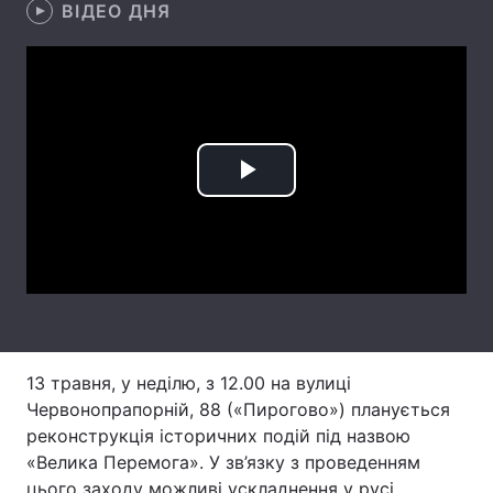
ВІДЕО ДНЯ
Головна
Війна
Україна
Політика
Play
Економіка
Світ
Video
Спорт
Наука
Техно і зв'язок
Лайт
Зброя
Інциденти
13 травня, у неділю, з 12.00 на вулиці
Здоров'я
Туризм
Червонопрапорній, 88 («Пирогово») планується
Цікавинки
Погода
реконструкція історичних подій під назвою
«Велика Перемога». У зв’язку з проведенням
Екологія
Регіони
цього заходу можливі ускладнення у русі