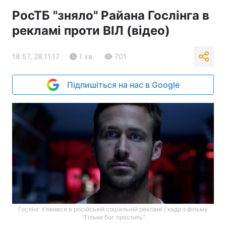
РосТБ "зняло" Райана Гослінга в
рекламі проти ВІЛ (відео)
18:57, 28.11.17
1 хв.
701
Підпишіться на нас в Google
Гослінг з'явився в російській соціальній рекламі / кадр з фільму
"Тільки бог простить"