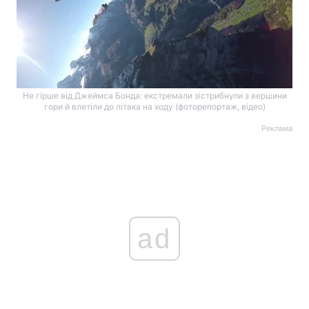
Не гірше від Джеймса Бонда: екстремали зістрибнули з вершини
гори й влетіли до літака на ходу (фоторепортаж, відео)
Реклама
ad