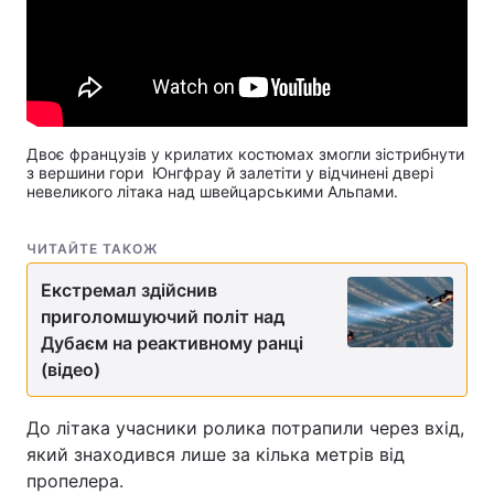
Лонгріди
Відео з Youtube
Статті
Інтерв'ю
Думки
Двоє французів у крилатих костюмах змогли зістрибнути
з вершини гори Юнгфрау й залетіти у відчинені двері
невеликого літака над швейцарськими Альпами.
Архів
Вакансії
Контакти
ЧИТАЙТЕ ТАКОЖ
Екстремал здійснив
Послуги
приголомшуючий політ над
Дубаєм на реактивному ранці
(відео)
До літака учасники ролика потрапили через вхід,
який знаходився лише за кілька метрів від
пропелера.