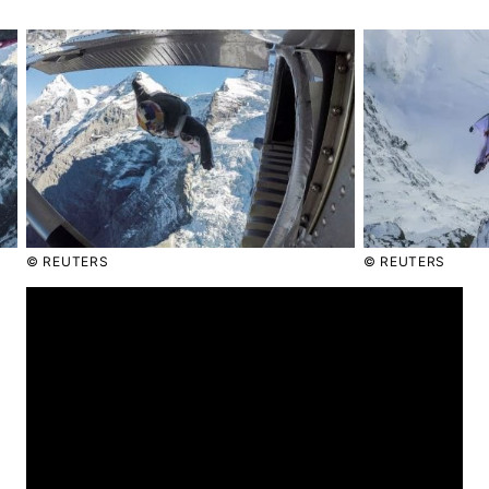
Головна
Війна
Україна
Політика
Економіка
Світ
Спорт
Наука
© REUTERS
© REUTERS
Техно і зв'язок
Лайт
Зброя
Інциденти
Здоров'я
Туризм
Цікавинки
Погода
Екологія
Регіони