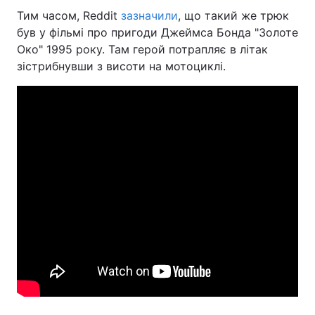
Тим часом, Reddit
зазначили
, що такий же трюк
був у фільмі про пригоди Джеймса Бонда "Золоте
Око" 1995 року. Там герой потрапляє в літак
зістрибнувши з висоти на мотоциклі.