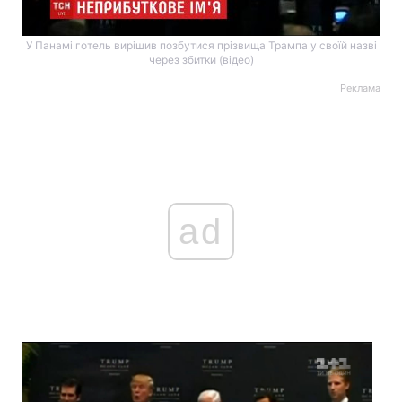
У Панамі готель вирішив позбутися прізвища Трампа у своїй назві
через збитки (відео)
Реклама
ad