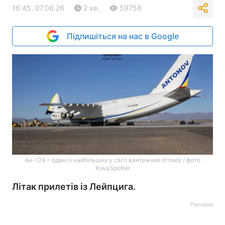
16:45, 07.06.26
2 хв.
59758
Підпишіться на нас в Google
Ан-124 – один із найбільших у світі вантажних літаків / фото
KiwaSpotter
Літак прилетів із Лейпцига.
Реклама