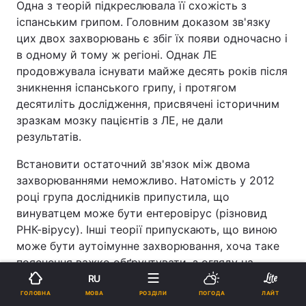
Одна з теорій підкреслювала її схожість з
іспанським грипом. Головним доказом зв'язку
цих двох захворювань є збіг їх появи одночасно і
в одному й тому ж регіоні. Однак ЛЕ
продовжувала існувати майже десять років після
зникнення іспанського грипу, і протягом
десятиліть дослідження, присвячені історичним
зразкам мозку пацієнтів з ЛЕ, не дали
результатів.
Встановити остаточний зв'язок між двома
захворюваннями неможливо. Натомість у 2012
році група дослідників припустила, що
винуватцем може бути ентеровірус (різновид
РНК-вірусу). Інші теорії припускають, що виною
може бути аутоімунне захворювання, хоча таке
пояснення важко обґрунтувати, з огляду на
широке поширення хвороби.
RU
Реклама
МОВА
ГОЛОВНА
РОЗДІЛИ
ПОГОДА
ЛАЙТ