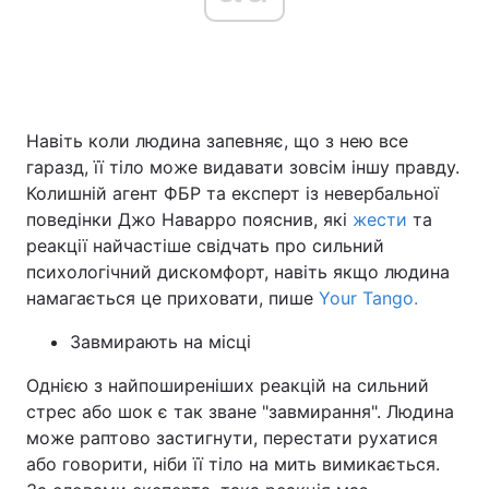
Головна
Війна
Навіть коли людина запевняє, що з нею все
Україна
Політика
гаразд, її тіло може видавати зовсім іншу правду.
Економіка
Світ
Колишній агент ФБР та експерт із невербальної
поведінки Джо Наварро пояснив, які
жести
та
Спорт
Наука
реакції найчастіше свідчать про сильний
психологічний дискомфорт, навіть якщо людина
Техно і зв'язок
Лайт
намагається це приховати, пише
Your Tango.
Зброя
Інциденти
Завмирають на місці
Здоров'я
Туризм
Однією з найпоширеніших реакцій на сильний
стрес або шок є так зване "завмирання". Людина
Цікавинки
Погода
може раптово застигнути, перестати рухатися
або говорити, ніби її тіло на мить вимикається.
Екологія
Регіони