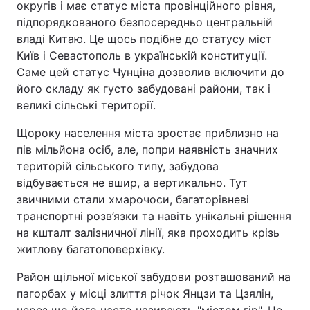
округів і має статус міста провінційного рівня,
підпорядкованого безпосередньо центральній
владі Китаю. Це щось подібне до статусу міст
Київ і Севастополь в українській конституції.
Саме цей статус Чунціна дозволив включити до
його складу як густо забудовані райони, так і
великі сільські території.
Щороку населення міста зростає приблизно на
пів мільйона осіб, але, попри наявність значних
територій сільського типу, забудова
відбувається не вшир, а вертикально. Тут
звичними стали хмарочоси, багаторівневі
транспортні розв’язки та навіть унікальні рішення
на кшталт залізничної лінії, яка проходить крізь
житлову багатоповерхівку.
Район щільної міської забудови розташований на
пагорбах у місці злиття річок Янцзи та Цзялін,
через що його часто називають "містом гір". Це