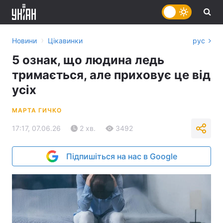
›
Новини
Цікавинки
рус
5 ознак, що людина ледь
тримається, але приховує це від
усіх
МАРТА ГИЧКО
17:17, 07.06.26
2 хв.
3492
Підпишіться на нас в Google