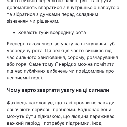
часто сильно переплітає пальці рук. Такі рухи
допомагають впоратися з внутрішньою напругою
та зібратися з думками перед складним
зізнанням чи рішенням.
Ховають губи всередину рота
Експерт також звертає увагу на втягування губ
усередину рота. Ця реакція часто виникає під
час сильного хвилювання, сорому, розчарування
або горя. Саме тому її нерідко можна помітити
під час публічних вибачень чи повідомлень про
неприємні події.
Чому варто звертати увагу на ці сигнали
Фахівець наголошує, що такі прояви не завжди
означають серйозні проблеми. Водночас вони
можуть бути підказкою, що людина переживає
важкий період і потребує підтримки. Іноді