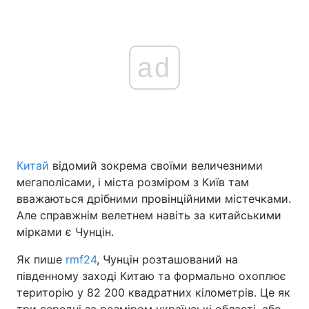
ad
Китай
відомий зокрема своїми величезними
мегаполісами, і міста розміром з Київ там
вважаються дрібними провінційними містечками.
Але справжнім велетнем навіть за китайськими
мірками є Чунцін.
Як пише
rmf24
, Чунцін розташований на
південному заході Китаю та формально охоплює
територію у 82 200 квадратних кілометрів. Це як
три середні за розміром українські області, або