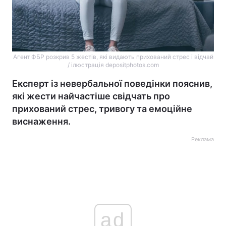
Агент ФБР розкрив 5 жестів, які видають прихований стрес і відчай
/ ілюстрація depositphotos.com
Експерт із невербальної поведінки пояснив,
які жести найчастіше свідчать про
прихований стрес, тривогу та емоційне
виснаження.
Реклама
ad