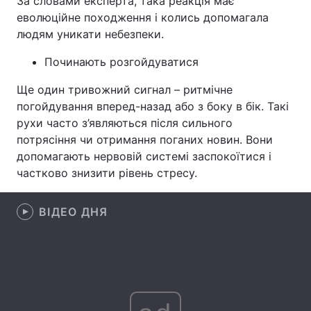
За словами експерта, така реакція має
еволюційне походження і колись допомагала
Лонгріди
людям уникати небезпеки.
Починають розгойдуватися
Відео з Youtube
Статті
Ще один тривожний сигнал – ритмічне
Інтерв'ю
Думки
погойдування вперед-назад або з боку в бік. Такі
рухи часто з’являються після сильного
Архів
Вакансії
потрясіння чи отримання поганих новин. Вони
допомагають нервовій системі заспокоїтися і
Контакти
частково знизити рівень стресу.
Послуги
ВІДЕО ДНЯ