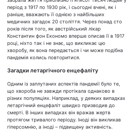
забрала життя приблизно п'ятисот тисяч людей у
період з 1917 по 1930 рік, і сьогодні вчені, як і
раніше, вважають її однією з найбільших
медичних загадок 20 століття. Через понад сто
років після того, як австрійський лікар
Константин фон Економо вперше описав її в 1917
році, ніхто так і не знає, що викликає цю
хворобу, як вона передається і чи може подібна
пандемія колись повторитися.
Загадки летаргічного енцефаліту
Одним із заплутаних аспектів пандемії було те,
що хвороба не завжди протікала однаково в
різних популяціях. Наприклад, у деяких випадках
летаргічний енцефаліт швидко призводив до
смерті. В інших випадках він вражав жертв
протягом тривалого періоду. Іноді він викликав
гіперсомнію, а іноді – підвищену активність.