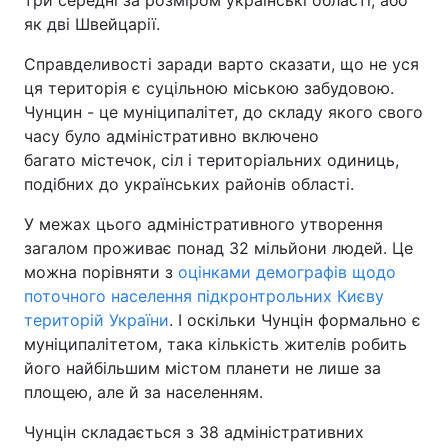
як дві Швейцарії.
Справделивості заради варто сказати, що не уся
ця територія є суцільною міською забудовою.
Чунцин - це муніципалітет, до складу якого свого
часу було адміністративно включено
багато містечок, сіл і територіальних одиниць,
подібних до українських районів області.
У межах цього адміністративного утворення
загалом проживає понад 32 мільйони людей. Це
можна порівняти з
оцінками демографів щодо
поточного населення підкронтрольних Києву
територій України
. І оскільки Чунцін формально є
муніципалітетом, така кількість жителів робить
його найбільшим містом планети не лише за
площею, але й за населенням.
Чунцін складається з 38 адміністративних