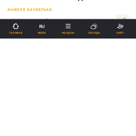
АНЖЕЛА БАЧЕВСЬКА
13:24, 16.05.26
3 хв.
8781
RU
МОВА
ГОЛОВНА
РОЗДІЛИ
ПОГОДА
ЛАЙТ
Підпишіться на нас в Google
В океані відбувається щось схоже на смертоносну аномалію / фото
ua.depositphotos.com
Потужне кліматичне явище може