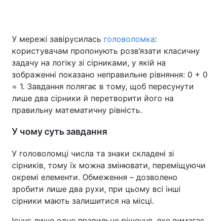
У мережі завірусилась
головоломка
:
Головна
Війна
користувачам пропонують розв’язати класичну
задачу на логіку зі сірниками, у якій на
Україна
Політика
зображенні показано неправильне рівняння: 0 + 0
= 1. Завдання полягає в тому, щоб пересунути
Економіка
Світ
лише два сірники й перетворити його на
Спорт
Наука
правильну математичну рівність.
Техно і зв'язок
Лайт
У чому суть завдання
Зброя
Інциденти
У головоломці числа та знаки складені зі
сірників, тому їх можна змінювати, переміщуючи
Здоров'я
Туризм
окремі елементи. Обмеження – дозволено
зробити лише два рухи, при цьому всі інші
Цікавинки
Погода
сірники мають залишитися на місці.
Екологія
Регіони
Існує лише одне правильне рішення, яке вимагає