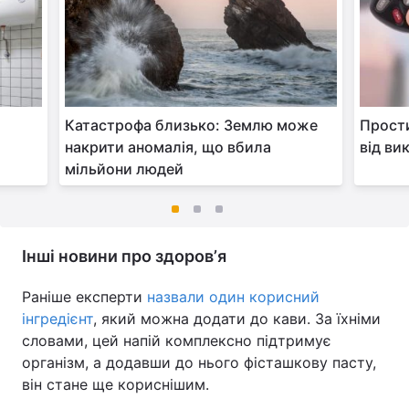
Катастрофа близько: Землю може
Прости
накрити аномалія, що вбила
від ви
мільйони людей
Інші новини про здоровʼя
Раніше експерти
назвали один корисний
інгредієнт
, який можна додати до кави. За їхніми
словами, цей напій комплексно підтримує
організм, а додавши до нього фісташкову пасту,
він стане ще кориснішим.