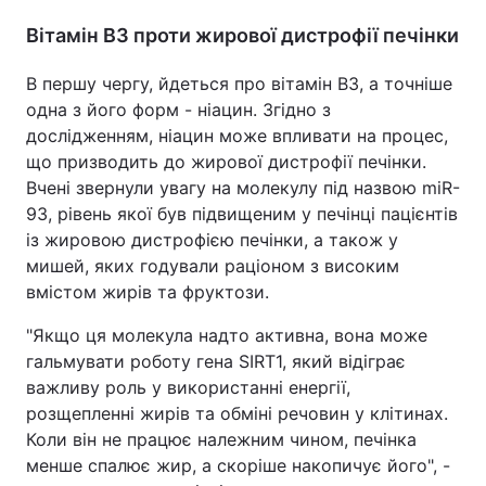
Вітамін B3 проти жирової дистрофії печінки
В першу чергу, йдеться про вітамін B3, а точніше
одна з його форм - ніацин. Згідно з
дослідженням, ніацин може впливати на процес,
що призводить до жирової дистрофії печінки.
Вчені звернули увагу на молекулу під назвою miR-
93, рівень якої був підвищеним у печінці пацієнтів
із жировою дистрофією печінки, а також у
мишей, яких годували раціоном з високим
вмістом жирів та фруктози.
"Якщо ця молекула надто активна, вона може
гальмувати роботу гена SIRT1, який відіграє
важливу роль у використанні енергії,
розщепленні жирів та обміні речовин у клітинах.
Коли він не працює належним чином, печінка
менше спалює жир, а скоріше накопичує його", -