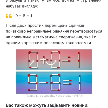
У результаті знак "+" змінюється на "−", і рівняння
набуває вигляду:
9 − 8 = 1
Після двох простих переміщень сірників
початково неправильне рівняння перетворюється
на правильне математичне твердження, яке і є
єдиним коректним розв’язком головоломки.
Правильна відповідь / Ілюстрація УНІАН
Вас також можуть зацікавити новини: