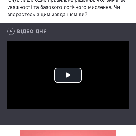
уважності та базового логічного мислення. Чи
Лонгріди
впораєтесь з цим завданням ви?
Відео з Youtube
Статті
ВІДЕО ДНЯ
Інтерв'ю
Думки
Архів
Вакансії
Контакти
Play
Послуги
Video