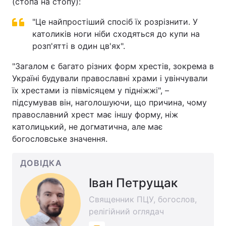
(стопа на стопу):
"Це найпростіший спосіб їх розрізнити. У
католиків ноги ніби сходяться до купи на
розп'ятті в один цв'ях".
"Загалом є багато різних форм хрестів, зокрема в
Україні будували православні храми і увінчували
їх хрестами із півмісяцем у підніжжі", –
підсумував він, наголошуючи, що причина, чому
православний хрест має іншу форму, ніж
католицький, не догматична, але має
богословське значення.
ДОВІДКА
Іван Петрущак
Священник ПЦУ, богослов,
релігійний оглядач