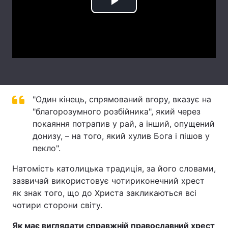
Play
Тема оформлення
Video
"Один кінець, спрямований вгору, вказує на
"благорозумного розбійника", який через
покаяння потрапив у рай, а інший, опущений
донизу, – на того, який хулив Бога і пішов у
пекло".
Натомість католицька традиція, за його словами,
зазвичай використовує чотириконечний хрест
як знак того, що до Христа закликаються всі
чотири сторони світу.
Як має виглядати справжній православний хрест