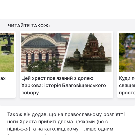
ЧИТАЙТЕ ТАКОЖ:
лах
Цей хрест пов'язаний з долею
Куди п
Харкова: історія Благовіщенського
священ
собору
прост
Також він додав, що на православному розп'ятті
ноги Христа прибиті двома цвяхами (бо є
підніжжя), а на католицькому – лише одним