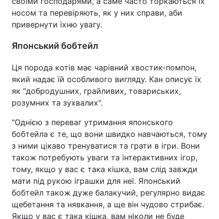
своїми господарями, а саме часто торкаються їх
носом та перевіряють, як у них справи, аби
привернути їхню увагу.
Японський бобтейл
Ця порода котів має чарівний хвостик-помпон,
який надає їй особливого вигляду. Кан описує їх
як "добродушних, грайливих, товариських,
розумних та зухвалих".
"Однією з переваг утримання японського
бобтейла є те, що вони швидко навчаються, тому
з ними цікаво тренуватися та грати в ігри. Вони
також потребують уваги та інтерактивних ігор,
тому, якщо у вас є така кішка, вам слід завжди
мати під рукою іграшки для неї. Японський
бобтейл також дуже балакучий, регулярно видає
щебетання та нявкання, а ще він чудово стрибає.
Якщо у вас є така кішка, вам ніколи не буде