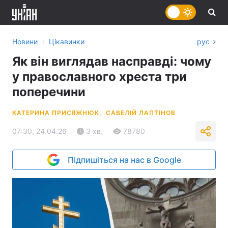
›
Новини
Цікавинки
рус
Як він виглядав насправді: чому
у православного хреста три
поперечини
КАТЕРИНА ПРИСЯЖНЮК,
САВЕЛІЙ ЛАПТІНОВ
07:30, 24.04.26
3 хв.
78780
Підпишіться на нас в Google