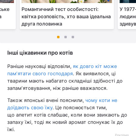
ське
Романтичний тест особистості:
У 1977
а
квітка розповість, хто ваша ідеальна
людин
друга половинка
здиву
Інші цікавинки про котів
Раніше науковці відповіли,
як довго кіт може
памʼятати свого господаря
. Як виявилося, ці
тварини мають набагато складніші здібності до
запамʼятовування, ніж раніше вважалося.
Також японські вчені пояснили,
чому коти не
доїдають свою їжу
. Це пояснюється тим,
що апетит котів слабшає, коли вони звикають до
запаху їжі, тоді як новий аромат спонукає їх до
їжі.
Реклама