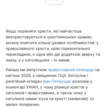
Головна
Війна
Якщо порівняти хрести, які найчастіше
Україна
Політика
використовуються в християнських храмах,
Економіка
Світ
можна помітити кілька цікавих особливостей: у
православного хреста, крім горизонтальної
Спорт
Наука
перекладини, є одна або дві додаткові зверху та
знизу, а у католицьких – їх немає.
Техно і зв'язок
Лайт
Раніше ми випустили
православний календар
на
Зброя
Інциденти
квітень 2026, а священник ПЦУ, богослов і
релігійний оглядач
Іван Петрущак
розповів у
Здоров'я
Туризм
коментарі УНІАН, у чому різниця хрестів у
католиків і православних, а також чому у
Цікавинки
Погода
католиків немає Ісуса на хресті (зазвичай) та
малих поперечин.
Екологія
Регіони