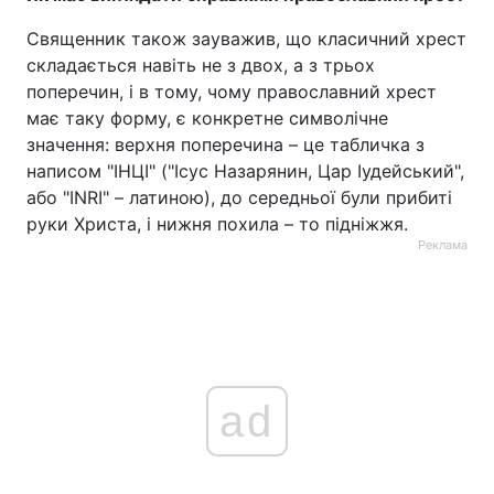
Священник також зауважив, що класичний хрест
складається навіть не з двох, а з трьох
поперечин, і в тому, чому православний хрест
має таку форму, є конкретне символічне
значення: верхня поперечина – це табличка з
написом "ІНЦІ" ("Ісус Назарянин, Цар Іудейський",
або "INRI" – латиною), до середньої були прибиті
руки Христа, і нижня похила – то підніжжя.
Реклама
ad