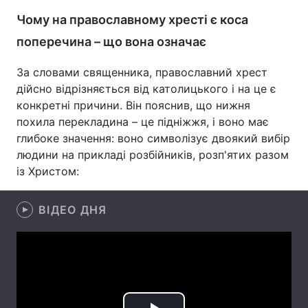
Чому на православному хресті є коса
Лонгріди
поперечина – що вона означає
Відео з Youtube
Статті
За словами священника, православний хрест
дійсно відрізняється від католицького і на це є
Інтерв'ю
Думки
конкретні причини. Він пояснив, що нижня
похила перекладина – це підніжжя, і воно має
Архів
Вакансії
глибоке значення: воно символізує двоякий вибір
людини на прикладі розбійників, розп'ятих разом
Контакти
із Христом:
Послуги
ВІДЕО ДНЯ