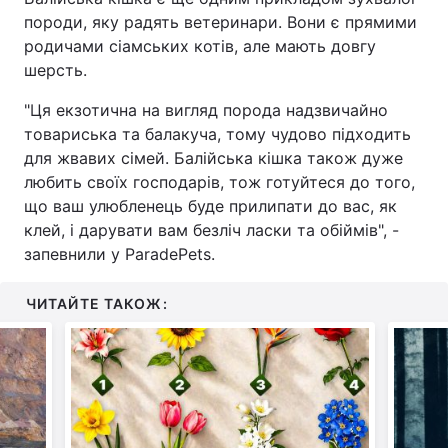
породи, яку радять ветеринари. Вони є прямими
родичами сіамських котів, але мають довгу
шерсть.
"Ця екзотична на вигляд порода надзвичайно
товариська та балакуча, тому чудово підходить
для жвавих сімей. Балійська кішка також дуже
любить своїх господарів, тож готуйтеся до того,
що ваш улюбленець буде прилипати до вас, як
клей, і дарувати вам безліч ласки та обіймів", -
запевнили у ParadePets.
ЧИТАЙТЕ ТАКОЖ: