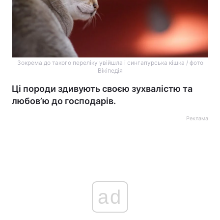
Зокрема до такого переліку увійшла і сингапурська кішка / фото
Вікіпедія
Ці породи здивують своєю зухвалістю та
любов’ю до господарів.
Реклама
ad