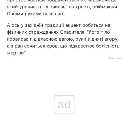
який урочисто "спочиває" на хресті, обіймаючи
Своїми руками весь світ.
А ось у західній традиції акцент робиться на
фізичних стражданнях Спасителя: "його тіло
провисає під власною вагою, руки підняті вгору,
а з ран сочиться кров, що підкреслює болісність
жертви".
Реклама
ad