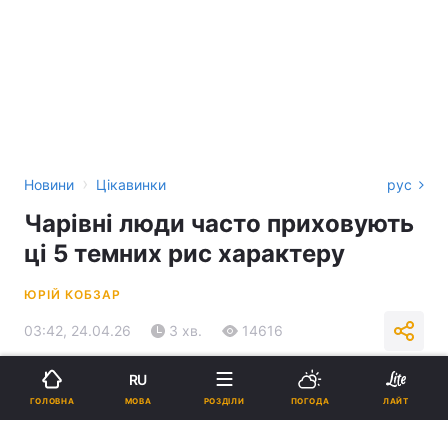
›
Новини
Цікавинки
рус
Чарівні люди часто приховують
ці 5 темних рис характеру
ЮРІЙ КОБЗАР
03:42, 24.04.26
3 хв.
14616
RU
Підпишіться на нас в Google
МОВА
ГОЛОВНА
РОЗДІЛИ
ПОГОДА
ЛАЙТ