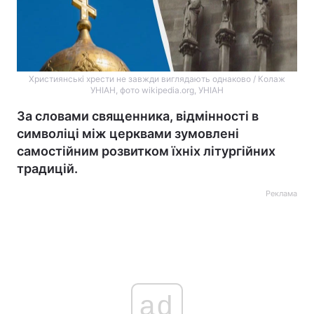
Християнські хрести не завжди виглядають однаково / Колаж
УНIАН, фото wikipedia.org, УНІАН
За словами священника, відмінності в
символіці між церквами зумовлені
самостійним розвитком їхніх літургійних
традицій.
Реклама
ad