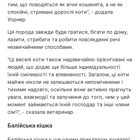
тим, що поводяться як вічні кошенята, а не як
спокійні, стримані дорослі коти", - додала
Уорнер.
Ця порода завжди буде гратися, бігати по дому,
лазити, стрибати та робити повсякденні речі
незвичайними способами.
"Ці веселі коти також надзвичайно орієнтовані на
людей, що додає ще більше індивідуальності
їхній сміливості та впевненості. Загалом, ці коти
майже ніколи не залишаються непоміченими і
тихими надовго, оскільки вони активно прагнуть
уваги, взаємодії та залучення до того, чим у цей
момент займаються їхній господар та інші члени
сім'ї", - сказала ветеринар.
Балійська кішка
Балійська кішка є ще одним прикладом зухвалої