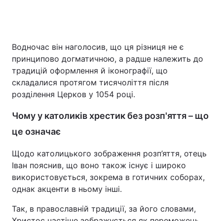
Водночас він наголосив, що ця різниця не є
принципово догматичною, а радше належить до
традицій оформлення й іконографії, що
складалися протягом тисячоліття після
розділення Церков у 1054 році.
Чому у католиків хрестик без розп'яття – що
це означає
Щодо католицького зображення розп’яття, отець
Іван пояснив, що воно також існує і широко
використовується, зокрема в готичних соборах,
однак акценти в ньому інші.
Так, в православній традиції, за його словами,
Христос частіше зображується як переможець,