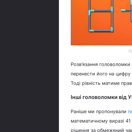
П
Розв’язання головоломки т
перенести його на цифру 0
Тоді рівність матиме прави
Інші головоломки від 
Раніше ми пропонували
п
математичному виразі 41 
рішення за обмежений ча