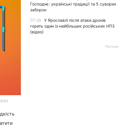
Господнє: українські традиції та 5 суворих
заборон
07:26
У Ярославлі після атаки дронів
горить один із найбільших російських НПЗ
(відео)
Реклама
НІАН
идкість
ратити