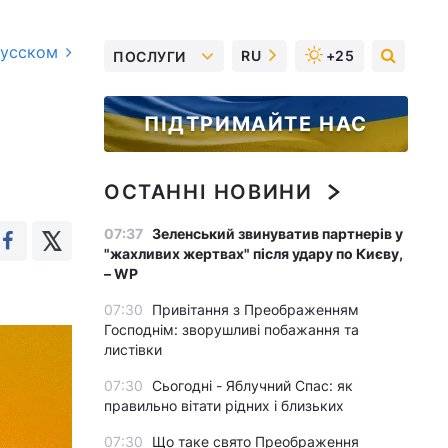
русском
RU
+25
ПОСЛУГИ
ПІДТРИМАЙТЕ НАС
ОСТАННІ НОВИНИ
07:37
Зеленський звинуватив партнерів у
"жахливих жертвах" після удару по Києву,
– WP
07:30
Привітання з Преображенням
Господнім: зворушливі побажання та
листівки
07:30
Сьогодні - Яблучний Спас: як
правильно вітати рідних і близьких
07:30
Що таке свято Преображення