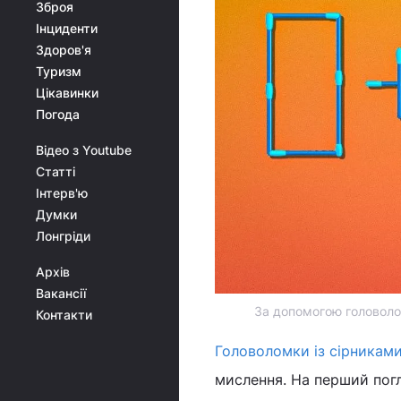
Зброя
Інциденти
Здоров'я
Туризм
Цікавинки
Погода
Відео з Youtube
Статті
Інтерв'ю
Думки
Лонгріди
Архів
Вакансії
За допомогою головолом
Контакти
Головоломки із сірникам
мислення. На перший погл