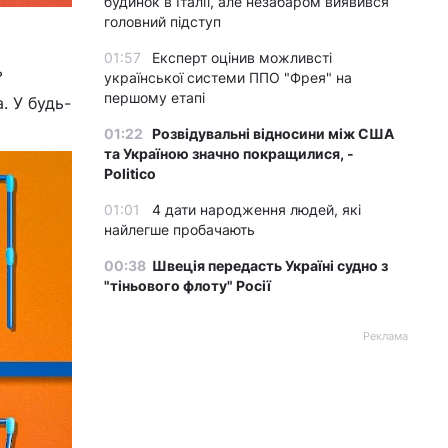
будинок в Італії, але незабаром виявився
головний підступ
01:57
Експерт оцінив можливсті
ь
української системи ППО "Фрея" на
першому етапі
. У будь-
01:22
Розвідувальні відносини між США
та Україною значно покращилися, -
Politico
01:01
4 дати народження людей, які
найлегше пробачають
00:38
Швеція передасть Україні судно з
"тіньового флоту" Росії
Реклама