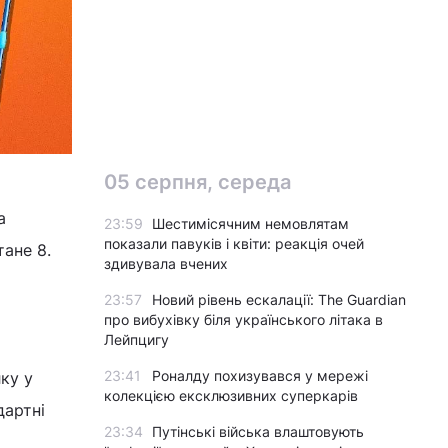
05 серпня, середа
а
23:59
Шестимісячним немовлятам
показали павуків і квіти: реакція очей
тане 8.
здивувала вчених
23:57
Новий рівень ескалації: The Guardian
про вибухівку біля українського літака в
Лейпцигу
23:41
Роналду похизувався у мережі
ку у
колекцією ексклюзивних суперкарів
дартні
23:34
Путінські війська влаштовують