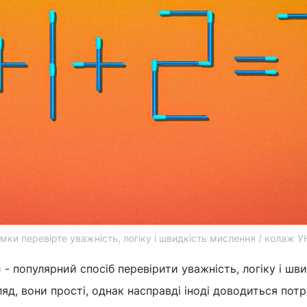
ки перевірте уважність, логіку і швидкість мислення / колаж У
и
- популярний спосіб перевірити уважність, логіку і шв
яд, вони прості, однак насправді іноді доводиться пот