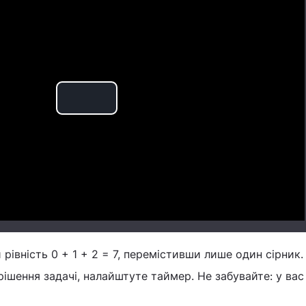
Play
Video
рівність 0 + 1 + 2 = 7, перемістивши лише один сірник
рішення задачі, налайштуте таймер. Не забувайте: у вас