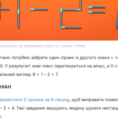
оказуємо, як виправити рівність / колаж УНІАН
аке: потрібно забрати один сірник із другого знака + т
. У результаті знак плюс перетвориться на мінус, а 0 с
льний вигляд: 8 + 1 – 2 = 7.
УНІАН
еремістити 2 сірники за 9 секунд
, щоб виправити помил
– 2 = 4. Такі завдання змушують людину шукати нестан
с.