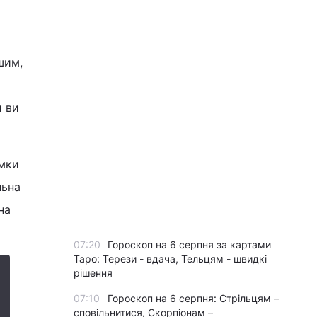
шим,
и ви
умки
льна
на
07:20
Гороскоп на 6 серпня за картами
Таро: Терези - вдача, Тельцям - швидкі
рішення
07:10
Гороскоп на 6 серпня: Стрільцям –
сповільнитися, Скорпіонам –