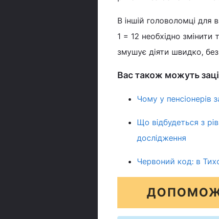
В іншій головоломці для
1 = 12 необхідно змінити
змушує діяти швидко, бе
Вас також можуть заці
Чому у пенсіонерів з
Що відбудеться з рів
дослідження
Червоний код: в Тих
ДОПОМОЖ