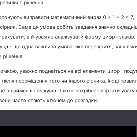
правильне рішення.
понують виправити математичний вираз 0 + 1 + 2 = 7,
сірник. Саме ця умова робить завдання значно складні
рахувати, а й уважно аналізувати форму цифр і знаків.
кунд - ще одна важлива умова, яка перевірить, наскільк
и рішення.
омкою, уважно подивіться на всі елементи цифр і под
з після переміщення того чи іншого сірника. Іноді прави
де її найменше очікуєш. Також потрібно звертати увагу 
 вони часто стають ключем до розгадки.