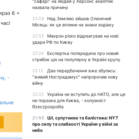
"сафарі" на людей у Херсоні: аналітик
назвала причину
Вираз 6 +
23:09
Над Землею зійшов Оленячий
часі
Місяць: як це вплине на знаки зодіаку
22:55
Макрон різко відреагував на нові
удари РФ по Києву
22:24
Експертка попередила про новий
стрибок цін на популярну в Україні крупу
н
22:12
Два передбачення вже збулись:
"живий Нострадамус" напророчив нову
у, -
війну
22:02
Україна не вступить до НАТО, але це
не поразка для Києва, - колумніст
мальне
Rzeczpospolita
21:55
ШІ, супутники та балістика: NYT
про силу та слабкості України у війні за
небо