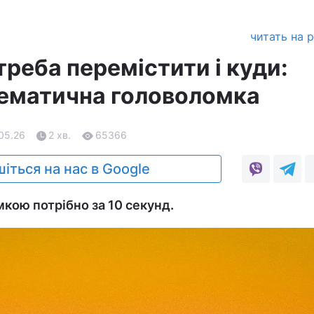
читать на 
треба перемістити і куди:
ематична головоломка
.05.26
2 хв.
65366
іться на нас в Google
мкою потрібно за 10 секунд.