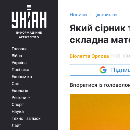
›
Новини
Цікавинки
Який сірник 
ІНФОРМАЦІЙНЕ
складна мат
АГЕНТСТВО
Головна
Віолетта Орлова
Війна
11:39, 09
Україна
Підпиш
Політика
Економіка
Світ
Впоратися із головоло
Екологія
Регіони
Спорт
Наука
Техно і зв'язок
Лайт