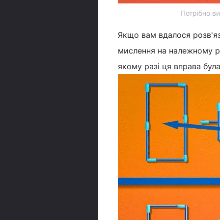
Потрібно в
Якщо вам вдалося розв'яз
мислення на належному рі
якому разі ця вправа бул