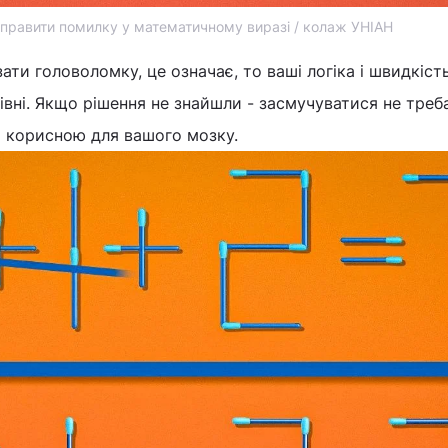
иправити помилку у математичному виразі / колаж УНІАН
ати головоломку, це означає, то ваші логіка і швидкіст
вні. Якщо рішення не знайшли - засмучуватися не треба
а корисною для вашого мозку.