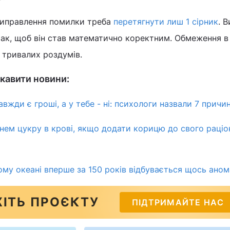
 виправлення помилки треба
перетягнути лиш 1 сірник
. 
 так, щоб він став математично коректним. Обмеження в 
з тривалих роздумів.
кавити новини:
авжди є гроші, а у тебе - ні: психологи назвали 7 причи
нем цукру в крові, якщо додати корицю до свого раціон
ому океані вперше за 150 років відбувається щось ано
ІТЬ ПРОЄКТУ
ПІДТРИМАЙТЕ НАС