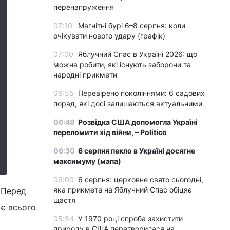
перенапруження
07:10
Магнітні бурі 6–8 серпня: коли
очікувати нового удару (графік)
07:00
Яблучний Спас в Україні 2026: що
можна робити, які існують заборони та
народні прикмети
06:55
Перевірено поколіннями: 6 садових
порад, які досі залишаються актуальними
06:48
Розвідка США допомогла Україні
переломити хід війни, – Politico
06:30
6 серпня пекло в Україні досягне
максимуму (мапа)
06:00
6 серпня: церковне свято сьогодні,
яка прикмета на Яблучний Спас обіцяє
. Перед
щастя
 є всього
05:54
У 1970 році спроба захистити
природу в США перетворилася на