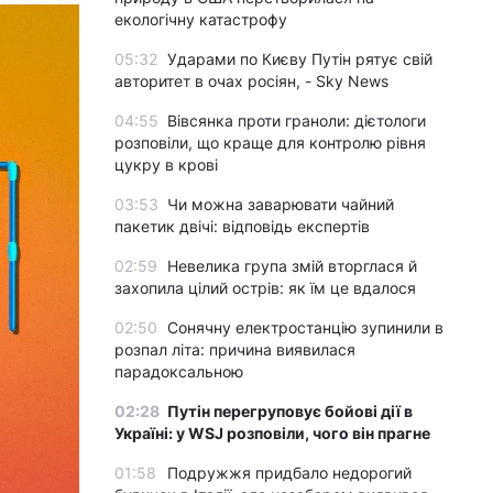
екологічну катастрофу
05:32
Ударами по Києву Путін рятує свій
авторитет в очах росіян, - Sky News
04:55
Вівсянка проти граноли: дієтологи
розповіли, що краще для контролю рівня
цукру в крові
03:53
Чи можна заварювати чайний
пакетик двічі: відповідь експертів
02:59
Невелика група змій вторглася й
захопила цілий острів: як їм це вдалося
02:50
Сонячну електростанцію зупинили в
розпал літа: причина виявилася
парадоксальною
02:28
Путін перегруповує бойові дії в
Україні: у WSJ розповіли, чого він прагне
01:58
Подружжя придбало недорогий