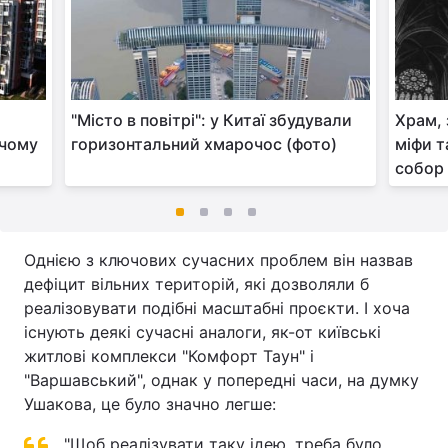
"Місто в повітрі": у Китаї збудували
Храм,
 чому
горизонтальний хмарочос (фото)
міфи т
собор
Однією з ключових сучасних проблем він назвав
дефіцит вільних територій, які дозволяли б
реалізовувати подібні масштабні проєкти. І хоча
існують деякі сучасні аналоги, як-от київські
житлові комплекси "Комфорт Таун" і
"Варшавський", однак у попередні часи, на думку
Ушакова, це було значно легше:
"Щоб реалізувати таку ідею, треба було