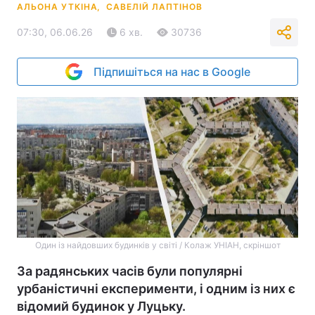
АЛЬОНА УТКІНА,
САВЕЛІЙ ЛАПТІНОВ
07:30, 06.06.26
6 хв.
30736
Підпишіться на нас в Google
Один із найдовших будинків у світі / Колаж УНIАН, скріншот
За радянських часів були популярні
урбаністичні експерименти, і одним із них є
відомий будинок у Луцьку.