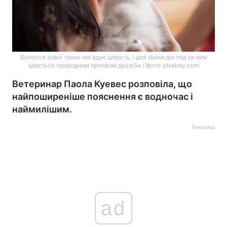
Волосся зовні трохи нагадує шерсть, і для кішки догляд за ним
здається природним проявом дружби / фото: pixabay.com
Ветеринар Паола Куевес розповіла, що
найпоширеніше пояснення є водночас і
наймилішим.
Реклама
ad