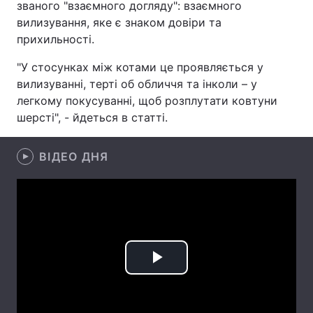
званого "взаємного догляду": взаємного
вилизування, яке є знаком довіри та
Лонгріди
прихильності.
Відео з Youtube
Статті
"У стосунках між котами це проявляється у
вилизуванні, терті об обличчя та інколи – у
Інтерв'ю
Думки
легкому покусуванні, щоб розплутати ковтуни
шерсті", - йдеться в статті.
Архів
Вакансії
ВІДЕО ДНЯ
Контакти
Послуги
Play
Video