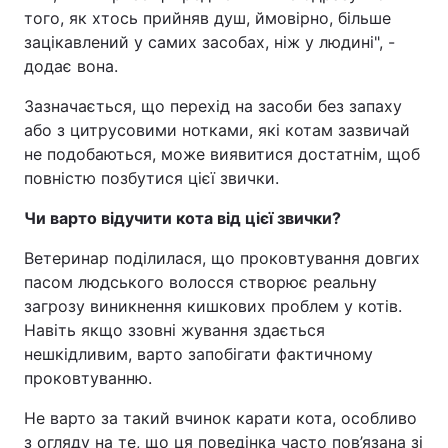
того, як хтось прийняв душ, ймовірно, більше
зацікавлений у самих засобах, ніж у людині", -
додає вона.
Зазначається, що перехід на засоби без запаху
або з цитрусовими нотками, які котам зазвичай
не подобаються, може виявитися достатнім, щоб
повністю позбутися цієї звички.
Чи варто відучити кота від цієї звички?
Ветеринар поділилася, що проковтування довгих
пасом людського волосся створює реальну
загрозу виникнення кишкових проблем у котів.
Навіть якщо ззовні жування здається
нешкідливим, варто запобігати фактичному
проковтуванню.
Не варто за такий вчинок карати кота, особливо
з огляду на те, що ця поведінка часто пов’язана зі