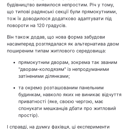
будівництво виявилося непростим. Річ у тому,
що типові радянські секції були прямокутними,
тож їх доводилося додатково адаптувати під
повороти на 120 градусів.
Він також додав, що нова форма забудови
насамперед розглядалася як альтернатива двом
поширеним типам житлового середовища:
прямокутним дворам, зокрема так званим
"дворам-колодязям" із непродуманими
затіненими ділянками;
та окремо розташованим панельним
будинкам, навколо яких не виникає відчуття
приватності (яке, своєю чергою, має
спонукати мешканців дбати про житловий
простір).
І справді, на думку фахівця, ці експерименти