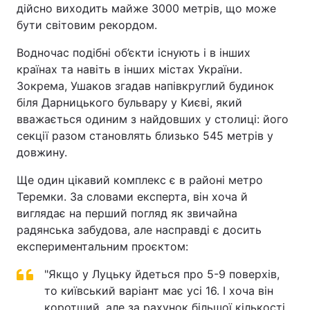
дійсно виходить майже 3000 метрів, що може
бути світовим рекордом.
Водночас подібні об’єкти існують і в інших
країнах та навіть в інших містах України.
Зокрема, Ушаков згадав напівкруглий будинок
біля Дарницького бульвару у Києві, який
вважається одиним з найдовших у столиці: його
секції разом становлять близько 545 метрів у
довжину.
Ще один цікавий комплекс є в районі метро
Теремки. За словами експерта, він хоча й
виглядає на перший погляд як звичайна
радянська забудова, але насправді є досить
експериментальним проєктом:
"Якщо у Луцьку йдеться про 5-9 поверхів,
то київський варіант має усі 16. І хоча він
коротший, але за рахунок більшої кількості