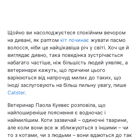
Головна
Війна
Щойно ви насолоджуєтеся спокійним вечором
на дивані, як раптом
кіт починає
жувати пасмо
Україна
Політика
волосся, ніби це найцікавіша річ у світі. Хоч це й
Економіка
Світ
виглядає дивно, така поведінка зустрічається
набагато частіше, ніж більшість людей уявляє, а
Спорт
Наука
ветеринари кажуть, що причини цього
варіюються від напрочуд милих до таких, що
Техно і зв'язок
Лайт
іноді заслуговують на більш пильну увагу, пише
Catster
.
Зброя
Інциденти
Ветеринар Паола Куевес розповіла, що
Здоров'я
Туризм
найпоширеніше пояснення є водночас і
наймилішим. Коти зазвичай – одиночні тварини,
Цікавинки
Погода
але коли вони все ж зближуються з іншими – чи
то з котами, чи з людьми – вони вдаються до так
Екологія
Регіони