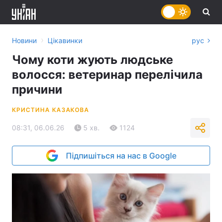
›
Новини
Цікавинки
рус
Чому коти жують людське
волосся: ветеринар перелічила
причини
КРИСТИНА КАЗАКОВА
08:31, 06.06.26
5 хв.
1124
Підпишіться на нас в Google