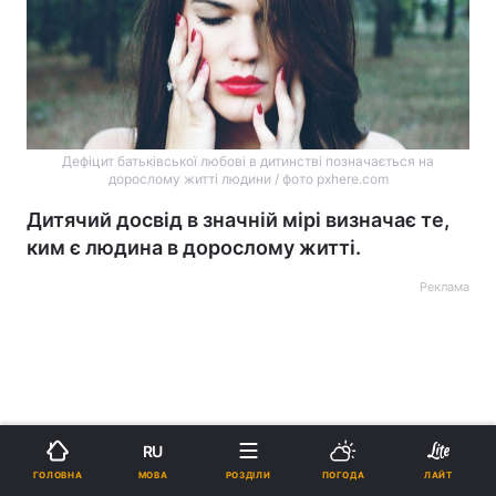
Дефіцит батьківської любові в дитинстві позначається на
дорослому житті людини / фото pxhere.com
Дитячий досвід в значній мірі визначає те,
ким є людина в дорослому житті.
Реклама
ad
RU
МОВА
ГОЛОВНА
РОЗДІЛИ
ПОГОДА
ЛАЙТ