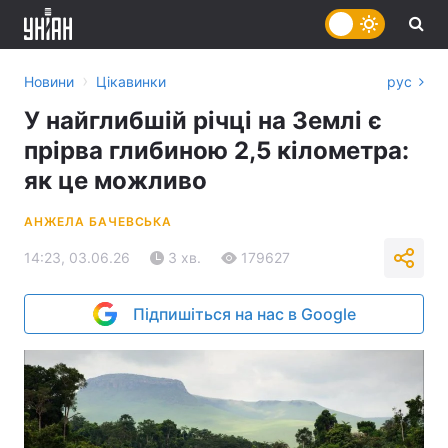
›
Новини
Цікавинки
рус
У найглибшій річці на Землі є
прірва глибиною 2,5 кілометра:
як це можливо
АНЖЕЛА БАЧЕВСЬКА
14:23, 03.06.26
3 хв.
179627
Підпишіться на нас в Google