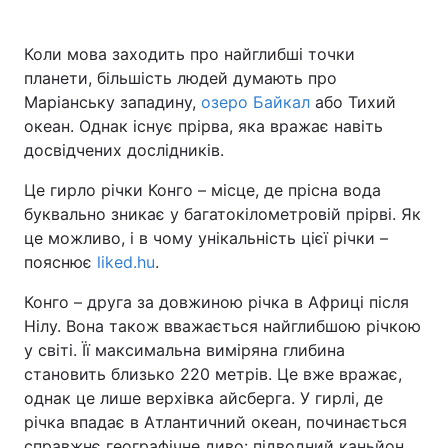
Коли мова заходить про найглибші точки
планети, більшість людей думають про
Головна
Війна
Маріанську западину,
озеро Байкал
або Тихий
океан. Однак існує прірва, яка вражає навіть
Україна
Політика
досвідчених дослідників.
Економіка
Світ
Це гирло річки Конго – місце, де прісна вода
буквально зникає у багатокілометровій прірві. Як
Спорт
Наука
це можливо, і в чому унікальність цієї річки –
пояснює
liked.hu
.
Техно і зв'язок
Лайт
Конго – друга за довжиною річка в Африці після
Зброя
Інциденти
Нілу. Вона також вважається найглибшою річкою
у світі. Її максимальна виміряна глибина
Здоров'я
Туризм
становить близько 220 метрів. Це вже вражає,
Цікавинки
Погода
однак це лише верхівка айсберга. У гирлі, де
річка впадає в Атлантичний океан, починається
Екологія
Регіони
справжнє географічне диво: підводний каньйон