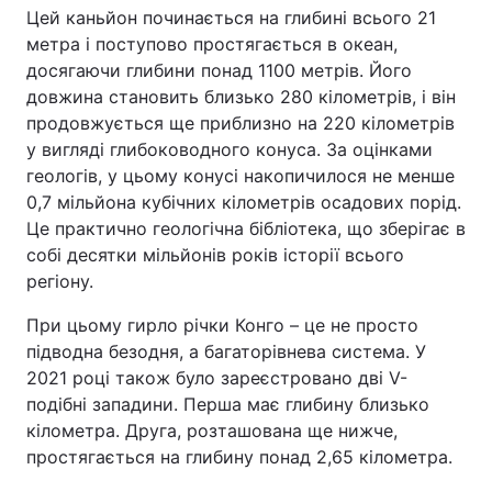
Цей каньйон починається на глибині всього 21
Тема оформлення
метра і поступово простягається в океан,
досягаючи глибини понад 1100 метрів. Його
довжина становить близько 280 кілометрів, і він
продовжується ще приблизно на 220 кілометрів
у вигляді глибоководного конуса. За оцінками
геологів, у цьому конусі накопичилося не менше
0,7 мільйона кубічних кілометрів осадових порід.
Це практично геологічна бібліотека, що зберігає в
собі десятки мільйонів років історії всього
регіону.
При цьому гирло річки Конго – це не просто
підводна безодня, а багаторівнева система. У
2021 році також було зареєстровано дві V-
подібні западини. Перша має глибину близько
кілометра. Друга, розташована ще нижче,
простягається на глибину понад 2,65 кілометра.