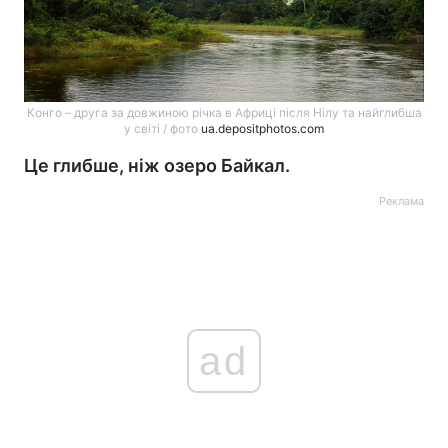
Конго – друга за довжиною річка в Африці після Нілу та найглибша
у світі / фото
ua.depositphotos.com
Це глибше, ніж озеро Байкал.
Реклама
ad