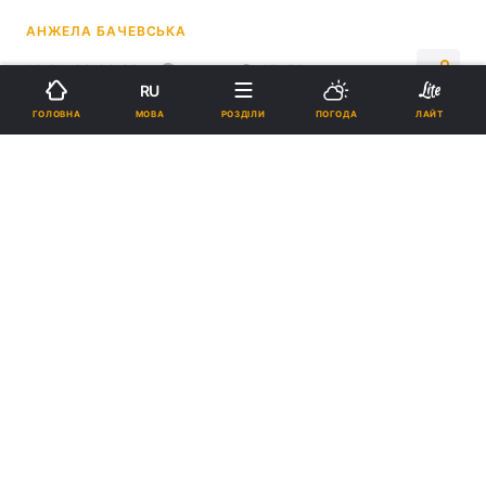
АНЖЕЛА БАЧЕВСЬКА
10:31, 03.06.26
4 хв.
45152
RU
МОВА
ГОЛОВНА
РОЗДІЛИ
ПОГОДА
ЛАЙТ
Підпишіться на нас в Google
Ці напої допомагають зберегти ясність мислення / Колаж УНІАН,
фото teaonline.com.ua
Вони містять корисні речовини, які
посилюють концентрацію уваги.