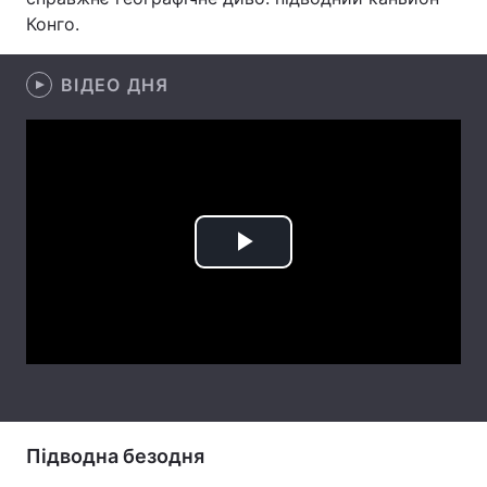
Конго.
Лонгріди
ВІДЕО ДНЯ
Відео з Youtube
Статті
Інтерв'ю
Думки
Архів
Вакансії
Контакти
Play
Послуги
Video
Підводна безодня