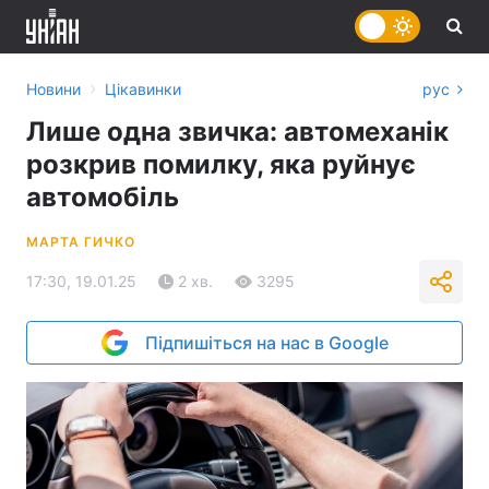
›
Новини
Цікавинки
рус
Лише одна звичка: автомеханік
розкрив помилку, яка руйнує
автомобіль
МАРТА ГИЧКО
17:30, 19.01.25
2 хв.
3295
Підпишіться на нас в Google