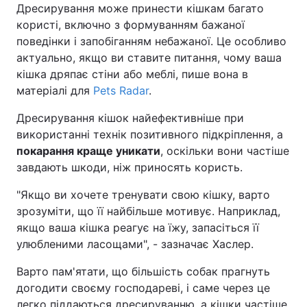
Дресирування може принести кішкам багато
користі, включно з формуванням бажаної
поведінки і запобіганням небажаної. Це особливо
актуально, якщо ви ставите питання, чому ваша
кішка дряпає стіни або меблі, пише вона в
матеріалі для
Pets Radar
.
Дресирування кішок найефективніше при
використанні технік позитивного підкріплення, а
покарання краще уникати
, оскільки вони частіше
завдають шкоди, ніж приносять користь.
"Якщо ви хочете тренувати свою кішку, варто
зрозуміти, що її найбільше мотивує. Наприклад,
якщо ваша кішка реагує на їжу, запасіться її
улюбленими ласощами", - зазначає Хаслер.
Варто пам'ятати, що більшість собак прагнуть
догодити своєму господареві, і саме через це
легко піддаються дресируванню, а кішки частіше