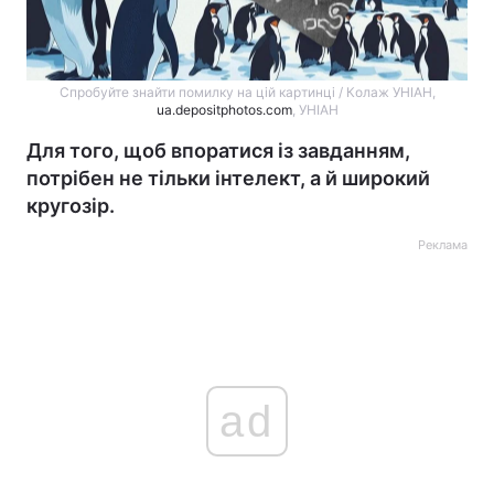
Спробуйте знайти помилку на цій картинці / Колаж УНІАН,
ua.depositphotos.com
, УНІАН
Для того, щоб впоратися із завданням,
потрібен не тільки інтелект, а й широкий
кругозір.
Реклама
ad