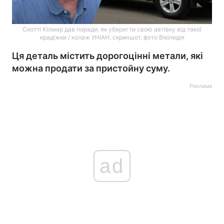
Скотті Кілмер дав поради, як уберегти свою автівку від такої
крадіжки / колаж УНІАН, скриншот, фото Вікіпедія
Ця деталь містить дорогоцінні метали, які
можна продати за пристойну суму.
Реклама
ad