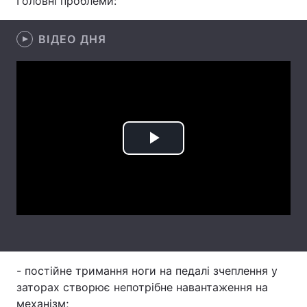
Головні проблеми:
Лонгріди
ВІДЕО ДНЯ
Відео з Youtube
Статті
Інтерв'ю
Думки
Архів
Вакансії
Play
Контакти
Video
Послуги
- постійне тримання ноги на педалі зчеплення у
заторах створює непотрібне навантаження на
механізм;