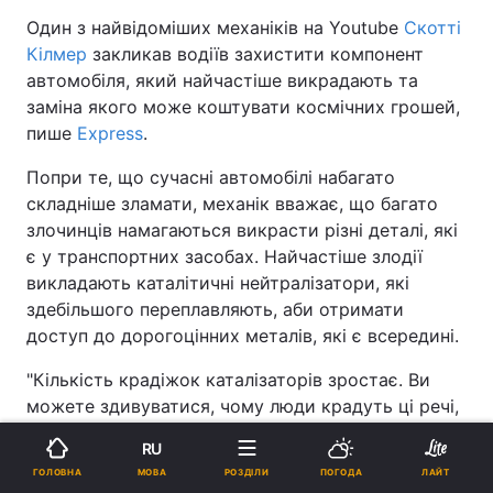
Один з найвідоміших механіків на Youtube
Скотті
Кілмер
закликав водіїв захистити компонент
автомобіля, який найчастіше викрадають та
заміна якого може коштувати космічних грошей,
пише
Express
.
Попри те, що сучасні автомобілі набагато
складніше зламати, механік вважає, що багато
злочинців намагаються викрасти різні деталі, які
є у транспортних засобах. Найчастіше злодії
викладають каталітичні нейтралізатори, які
здебільшого переплавляють, аби отримати
доступ до дорогоцінних металів, які є всередині.
"Кількість крадіжок каталізаторів зростає. Ви
можете здивуватися, чому люди крадуть ці речі,
а все тому, що всередині них є дорогоцінні
RU
метали. Їх можна розплавити, щоб дістати, а
МОВА
ГОЛОВНА
РОЗДІЛИ
ПОГОДА
ЛАЙТ
вони коштують грошей. [Модель] номер один у