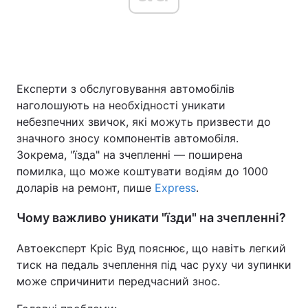
Головна
Війна
Експерти з обслуговування автомобілів
Україна
Політика
наголошують на необхідності уникати
Економіка
Світ
небезпечних звичок, які можуть призвести до
значного зносу компонентів автомобіля.
Спорт
Наука
Зокрема, "їзда" на зчепленні — поширена
помилка, що може коштувати водіям до 1000
Техно і зв'язок
Лайт
доларів на ремонт, пише
Express
.
Зброя
Інциденти
Чому важливо уникати "їзди" на зчепленні?
Здоров'я
Туризм
Автоексперт Кріс Вуд пояснює, що навіть легкий
тиск на педаль зчеплення під час руху чи зупинки
Цікавинки
Погода
може спричинити передчасний знос.
Екологія
Регіони