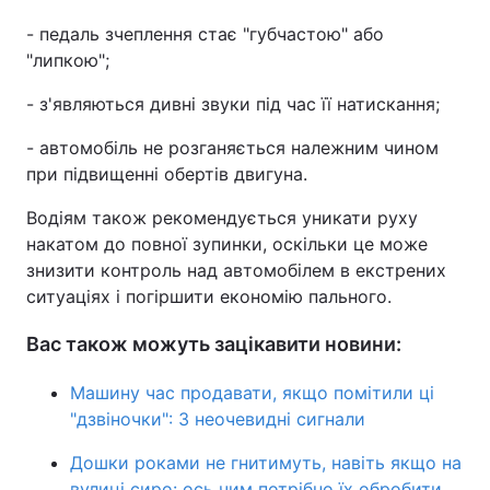
- педаль зчеплення стає "губчастою" або
"липкою";
- з'являються дивні звуки під час її натискання;
- автомобіль не розганяється належним чином
при підвищенні обертів двигуна.
Водіям також рекомендується уникати руху
накатом до повної зупинки, оскільки це може
знизити контроль над автомобілем в екстрених
ситуаціях і погіршити економію пального.
Вас також можуть зацікавити новини:
Машину час продавати, якщо помітили ці
"дзвіночки": 3 неочевидні сигнали
Дошки роками не гнитимуть, навіть якщо на
вулиці сиро: ось чим потрібно їх обробити