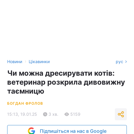
›
Новини
Цікавинки
рус
Чи можна дресирувати котів:
ветеринар розкрила дивовижну
таємницю
БОГДАН ФРОЛОВ
15:13, 19.01.25
3 хв.
5159
Підпишіться на нас в Google