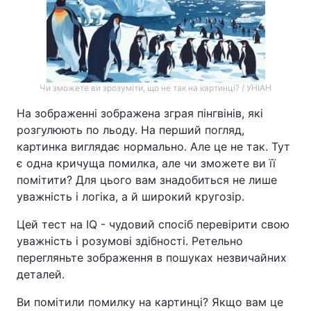
Чи зможете ви зрозуміти, що не так на картинці? / УНІАН
На зображенні зображена зграя пінгвінів, які
розгулюють по льоду. На перший погляд,
картинка виглядає нормально. Але це не так. Тут
є одна кричуща помилка, але чи зможете ви її
помітити? Для цього вам знадобиться не лише
уважність і логіка, а й широкий кругозір.
Цей тест на IQ - чудовий спосіб перевірити свою
уважність і розумові здібності. Ретельно
перегляньте зображення в пошуках незвичайних
деталей.
Ви помітили помилку на картинці? Якщо вам це