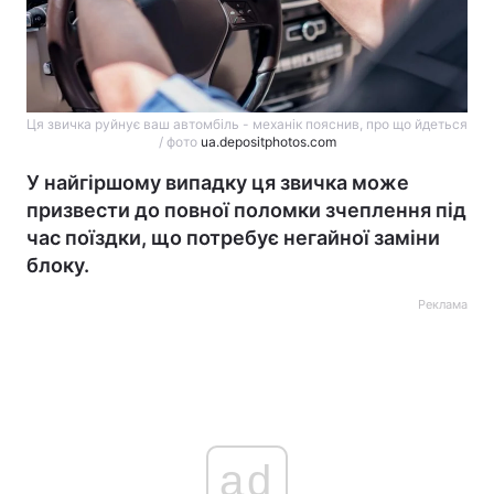
Ця звичка руйнує ваш автомбіль - механік пояснив, про що йдеться
/ фото
ua.depositphotos.com
У найгіршому випадку ця звичка може
призвести до повної поломки зчеплення під
час поїздки, що потребує негайної заміни
блоку.
Реклама
ad