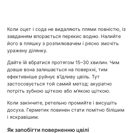
Коли оцет і сода не видаляють плями повністю, із
завданням впорається перекис водню. Налийте
його в пляшку з розпилювачем і рясно змочіть
уражену ділянку.
Дайте їй вбратися протягом 15–30 хвилин. Чим
довше вона залишається на поверхні, тим
ефективніше руйнує в’їдливу цвіль. Тут
застосовується той самий метод: акуратно
потріть зубною щіткою або м’якою щіткою.
Коли закінчите, ретельно промийте і висушіть
досуха. Герметик повинен стати помітно білішим
і яскравішим.
Як запобігти поверненню цвілі