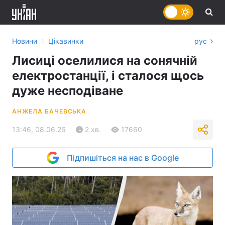
›
Новини
Цікавинки
рус
Лисиці оселилися на сонячній
електростанції, і сталося щось
дуже несподіване
АНЖЕЛА БАЧЕВСЬКА
13:46, 08.06.26
2 хв.
17660
Підпишіться на нас в Google