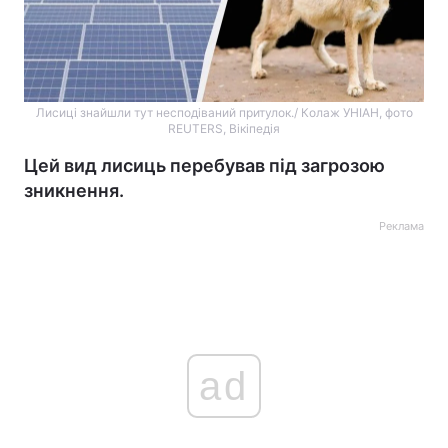
Лисиці знайшли тут несподіваний притулок./ Колаж УНІАН, фото
REUTERS, Вікіпедія
Цей вид лисиць перебував під загрозою
зникнення.
Реклама
ad