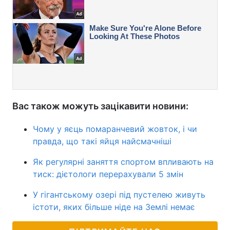
Вас також можуть зацікавити новини:
Чому у яєць помаранчевий жовток, і чи
правда, що такі яйця найсмачніші
Як регулярні заняття спортом впливають на
тиск: дієтологи перерахували 5 змін
У гігантському озері під пустелею живуть
істоти, яких більше ніде на Землі немає