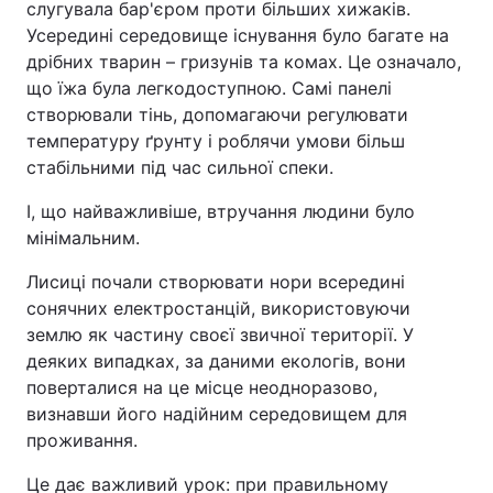
слугувала бар'єром проти більших хижаків.
Усередині середовище існування було багате на
Тема оформлення
дрібних тварин – гризунів та комах. Це означало,
що їжа була легкодоступною. Самі панелі
створювали тінь, допомагаючи регулювати
температуру ґрунту і роблячи умови більш
стабільними під час сильної спеки.
І, що найважливіше, втручання людини було
мінімальним.
Лисиці почали створювати нори всередині
сонячних електростанцій, використовуючи
землю як частину своєї звичної території. У
деяких випадках, за даними екологів, вони
поверталися на це місце неодноразово,
визнавши його надійним середовищем для
проживання.
Це дає важливий урок: при правильному