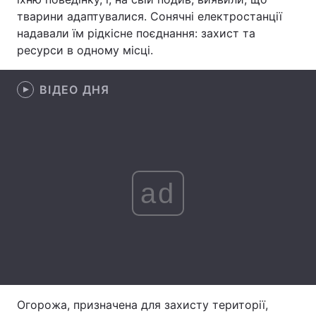
тварини адаптувалися. Сонячні електростанції
Лонгріди
надавали їм рідкісне поєднання: захист та
ресурси в одному місці.
Відео з Youtube
Статті
ВІДЕО ДНЯ
Інтерв'ю
Думки
Архів
Вакансії
Контакти
ad
Послуги
Огорожа, призначена для захисту території,