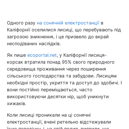
Одного разу
на сонячній електростанції
в
Головна
Війна
Каліфорнії оселилися лисиці, що перебувають під
загрозою зникнення, і це призвело до вкрай
Україна
Політика
несподіваних наслідків.
Економіка
Світ
Як пише
ecoportal.net
, у Каліфорнії лисиця-
корсак втратила понад 95% свого природного
Спорт
Наука
середовища проживання через поширення
сільського господарства та забудови. Лисицям
Техно і зв'язок
Лайт
необхідні простір, укриття та доступ до здобичі. І
Зброя
Інциденти
вони постійно переміщаються, часто
використовуючи десятки нір, щоб уникнути
Здоров'я
Туризм
хижаків.
Цікавинки
Погода
Коли лисиці проникали на ці сонячні
електростанції, вчені ретельно відстежували
Екологія
Регіони
їхню поведінку, і, на свій подив, виявили, що