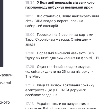
18:34
У Болгарії неподалік від великого
газопроводу вибухнув невідомий дрон
18:21
Що станеться, якщо найсекретніший
літак США впаде у ворога: план на
найгірший сценарій
18:00
Гороскоп на 9 серпня за картами
Таро: Скорпіонам – втома, Стрільцям –
зрада
17:38
Норвезькі військові навчають ЗСУ
"духу вікінгів" для виживання на фронті, - BI
17:26
Один трагічний випадок змусив
чоловіка схуднути на 25 кг за пів року, -
казали,
The Mirror
учасні
17:16
Вівці та віслюк врятували сонячну
електростанцію у США: їм доручили
особливе завдання
сного
17:13
Україна ніколи не випускатиме
ракети до Patriot: експерт назвав причини