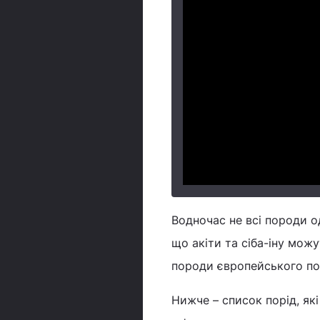
Водночас не всі породи о
що акіти та сіба-іну мож
породи європейського п
Нижче – список порід, як