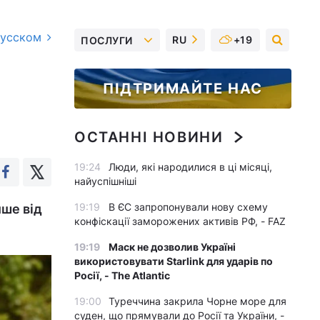
русском
RU
+19
ПОСЛУГИ
ПІДТРИМАЙТЕ НАС
ОСТАННІ НОВИНИ
19:24
Люди, які народилися в ці місяці,
найуспішніші
19:19
В ЄС запропонували нову схему
ише від
конфіскації заморожених активів РФ, - FAZ
19:19
Маск не дозволив Україні
використовувати Starlink для ударів по
Росії, - The Atlantic
19:00
Туреччина закрила Чорне море для
суден, що прямували до Росії та України, -