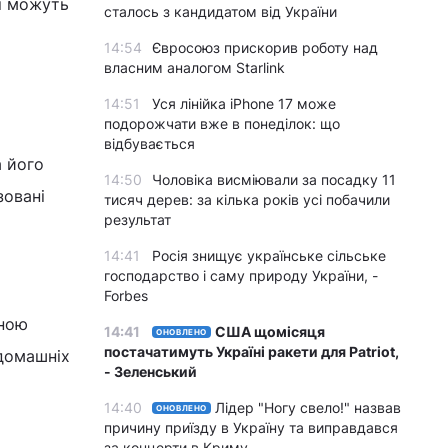
 і можуть
сталось з кандидатом від України
14:54
Євросоюз прискорив роботу над
власним аналогом Starlink
14:51
Уся лінійка iPhone 17 може
подорожчати вже в понеділок: що
відбувається
а його
14:50
Чоловіка висміювали за посадку 11
зовані
тисяч дерев: за кілька років усі побачили
результат
14:41
Росія знищує українське сільське
господарство і саму природу України, -
Forbes
чною
14:41
США щомісяця
ОНОВЛЕНО
постачатимуть Україні ракети для Patriot,
 домашніх
- Зеленський
14:40
Лідер "Ногу свело!" назвав
ОНОВЛЕНО
причину приїзду в Україну та виправдався
за концерти в Криму