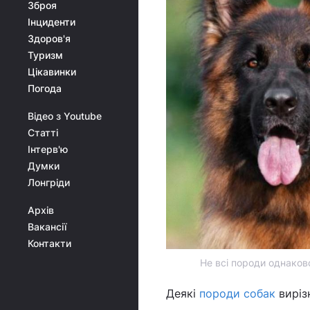
Зброя
Інциденти
Здоров'я
Туризм
Цікавинки
Погода
Відео з Youtube
Статті
Інтерв'ю
Думки
Лонгріди
Архів
Вакансії
Контакти
Не всі породи однаково
Деякі
породи собак
виріз