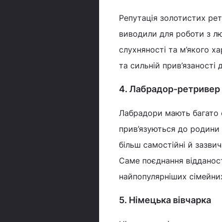
Репутація золотистих рет
виводили для роботи з л
слухняності та м’якого х
та сильній прив’язаності 
4. Лабрадор-ретривер
Лабрадори мають багато 
прив’язуються до родини 
більш самостійні й зазви
Саме поєднання відданост
найпопулярніших сімейних
5. Німецька вівчарка