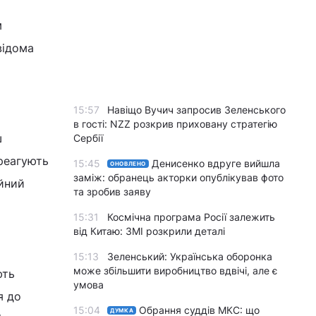
м
відома
15:57
Навіщо Вучич запросив Зеленського
в гості: NZZ розкрив приховану стратегію
ш
Сербії
реагують
15:45
Денисенко вдруге вийшла
ОНОВЛЕНО
заміж: обранець акторки опублікував фото
ійний
та зробив заяву
15:31
Космічна програма Росії залежить
від Китаю: ЗМІ розкрили деталі
15:13
Зеленський: Українська оборонка
може збільшити виробництво вдвічі, але є
ють
умова
я до
15:04
Обрання суддів МКС: що
ДУМКА