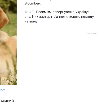
Bloomberg
18:43
Песимізм повернувся в Україну:
аналітик застеріг від помилкового погляду
на війну
Реклама
.com
 міцний