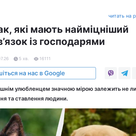
читать на 
ак, які мають найміцніший
’язок із господарями
07.26
5 хв.
16111
іться на нас в Google
машнім улюбленцем значною мірою залежить не л
ння та ставлення людини.