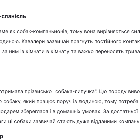
-спанієль
ме як собак-компаньйонів, тому вона вирізняється си
юдиною. Кавалери зазвичай прагнуть постійного контак
 за ним із кімнати в кімнату та важко переносять трив
отримала прізвисько "собака-липучка". Цю породу вив
 собаку, який працює поруч із людиною, тому потреба
подарем збереглася і в домашніх умовах. За достатньої 
ваги ці собаки зазвичай стають дуже відданими компан
ер