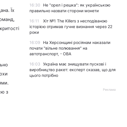
16:30
Не "орел і решка": як українською
на. Їх
правильно назвати сторони монети
оманд,
16:11
Хіт №1 The Killers з несподіваною
історією отримав гучне визнання через 22
дкритості
роки
16:09
На Херсонщині росіянам наказали
почати "вільне полювання" на
автотранспорт, - ОВА
16:03
Україна має знищувати пускові і
льно
виробництво ракет: експерт сказав, що для
рохи
цього потрібно
ями.
Реклама
єю з