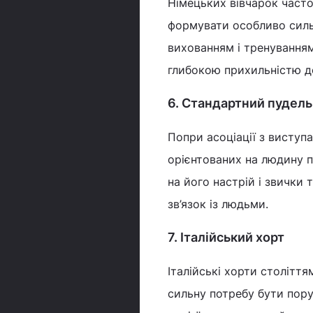
Німецьких вівчарок част
формувати особливо сильн
вихованням і тренуванням
глибокою прихильністю д
6. Стандартний пудель
Попри асоціації з виступ
орієнтованих на людину п
на його настрій і звички
зв’язок із людьми.
7. Італійський хорт
Італійські хорти століт
сильну потребу бути пору