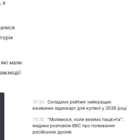
 а
валися
торія
 які мали
заємодії
18:35
Складено рейтинг найкращих
вживаних відеокарт для купівлі у 2026 році
18:35
"Молимося, коли веземо пацієнта":
медики розповіли BBC про полювання
російських дронів