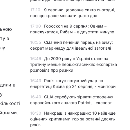
17:10
9 серпня: церковне свято сьогодні,
про що краще мовчати цього дня
17:00
Гороскоп на 9 серпня: Овнам –
льною
прислухатися, Рибам – відпустити минуле
ту з
16:55
Смачний печений перець на зиму:
алу
секрет маринаду для ідеальної заготівлі
16:46
До 2030 року в Україні стане на
третину менше першокласників: експертка
розповіла про ризики
16:43
Росія готує потужний удар по
одили в
енергетиці Києва до 24 серпня, - монітори
 у
16:40
США спробують зірвати створення
європейського аналога Patriot, - експерт
кількості
ьйонами.
16:30
Найкращі з найкращих: 10 найвище
оцінених критиками ігор за останні десять
років