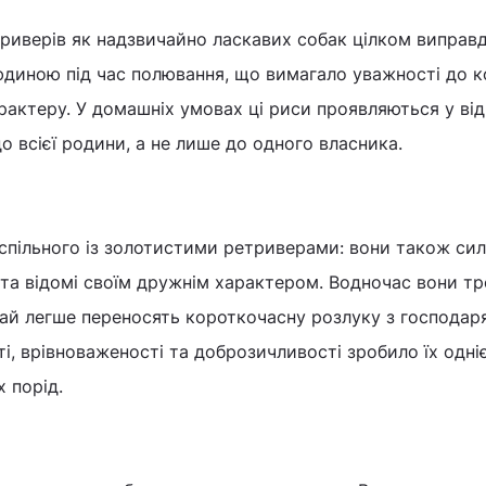
риверів як надзвичайно ласкавих собак цілком виправда
юдиною під час полювання, що вимагало уважності до к
арактеру. У домашніх умовах ці риси проявляються у ві
до всієї родини, а не лише до одного власника.
спільного із золотистими ретриверами: вони також си
та відомі своїм дружнім характером. Водночас вони т
чай легше переносять короткочасну розлуку з господар
і, врівноваженості та доброзичливості зробило їх одні
 порід.