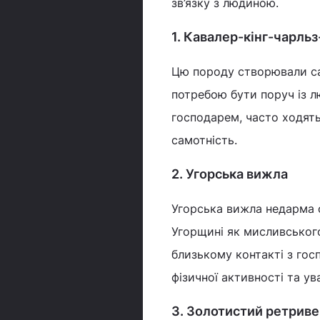
зв’язку з людиною.
1. Кавалер-кінг-чарльз
Цю породу створювали са
потребою бути поруч із л
господарем, часто ходять
самотність.
2. Угорська вижла
Угорська вижла недарма 
Угорщині як мисливського
близькому контакті з гос
фізичної активності та у
3. Золотистий ретрив