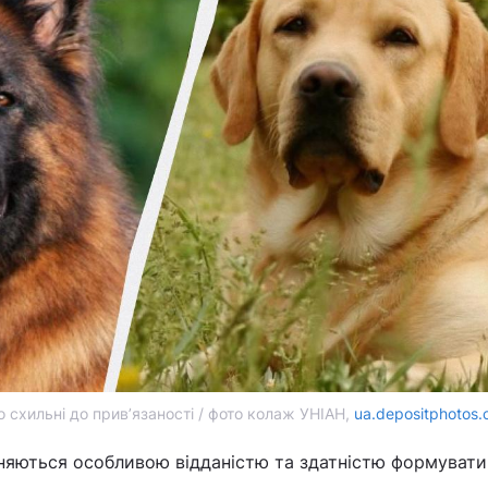
 схильні до прив’язаності / фото колаж УНІАН,
ua.depositphotos
няються особливою відданістю та здатністю формувати