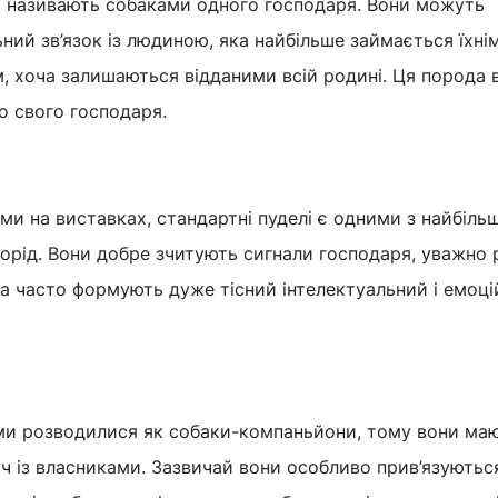
о називають собаками одного господаря. Вони можуть
ий зв’язок із людиною, яка найбільше займається їхні
, хоча залишаються відданими всій родині. Ця порода 
о свого господаря.
ами на виставках, стандартні пуделі є одними з найбіль
орід. Вони добре зчитують сигнали господаря, уважно 
 та часто формують дуже тісний інтелектуальний і емоц
тями розводилися як собаки-компаньйони, тому вони ма
ч із власниками. Зазвичай вони особливо прив’язуютьс