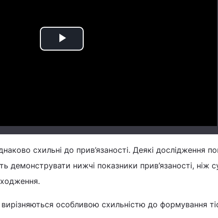
Play
Video
днаково схильні до прив’язаності. Деякі дослідження по
уть демонструвати нижчі показники прив’язаності, ніж с
оходження.
і вирізняються особливою схильністю до формування ті