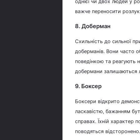
однієї чи двох людей у р
важче переносити розлук
8. Доберман
Схильність до сильної пр
доберманів. Вони часто о
поведінкою та реагують н
добермани залишаються л
9. Боксер
Боксери відкрито демонс
ласкавістю, бажанням бут
справах. Їхній характер п
поводяться відсторонено