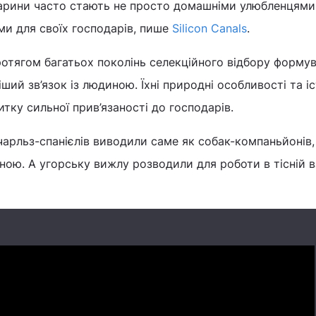
тварини часто стають не просто домашніми улюбленцями,
и для своїх господарів, пише
Silicon Canals
.
ротягом багатьох поколінь селекційного відбору форму
ший зв’язок із людиною. Їхні природні особливості та іс
тку сильної прив’язаності до господарів.
чарльз-спанієлів виводили саме як собак-компаньйонів,
ною. А угорську вижлу розводили для роботи в тісній в