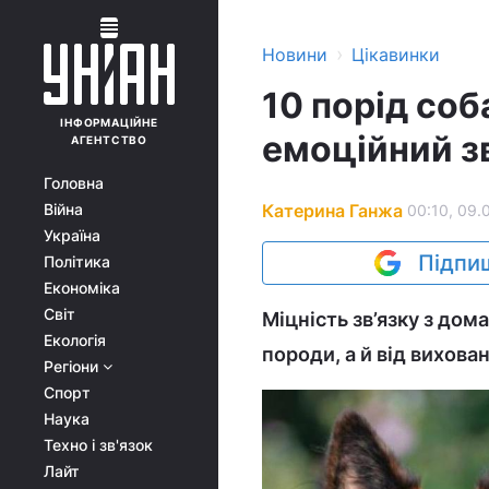
›
Новини
Цікавинки
10 порід соб
ІНФОРМАЦІЙНЕ
емоційний зв
АГЕНТСТВО
Головна
Катерина Ганжа
Війна
00:10, 09.
Україна
Підпиш
Політика
Економіка
Світ
Міцність зв’язку з до
Екологія
породи, а й від вихова
Регіони
Спорт
Наука
Техно і зв'язок
Лайт