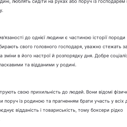
одині, люблять сидіти на руках або поруч із господарем
у.
ив’язаності до однієї людини є частиною історії породи
бирають свого головного господаря, уважно стежать з
а зміни в його настрої й розпорядку дня. Добре соціалі
аскавими та відданими у родині.
трують свою прихильність до людей. Вони відомі фізи
и поруч із родиною та прагненням брати участь у всіх
оєднує відданість і товариськість, тому боксери рідко
.