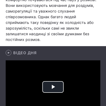
Вони використовують мовчання для роздумів,
Лонгріди
саморегуляції та уважного слухання
співрозмовника. Однак багато людей
сприймають таку поведінку як холодність або
Відео з Youtube
Статті
зарозумілість, оскільки самі не звикли
Інтерв'ю
Думки
залишатися наодинці зі своїми думками без
постійних розмов.
Архів
Вакансії
ВІДЕО ДНЯ
Контакти
Послуги
Play
Video