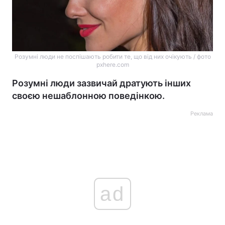
Розумні люди не поспішають робити те, що від них очікують / фото
pxhere.com
Розумні люди зазвичай дратують інших
своєю нешаблонною поведінкою.
Реклама
ad