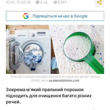
02:41, 31.05.26
5 хв.
6387
Підпишіться на нас в Google
Тому його можна використовувати не лише для речей / колаж
УНІАН, фото
ua.depositphotos.com
Зокрема мʼякий пральний порошок
підходить для очищення багато різних
речей.