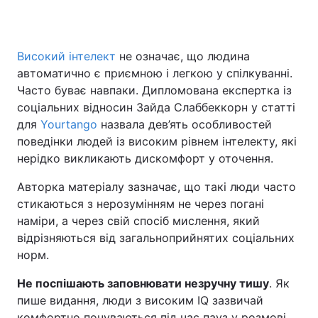
Високий інтелект
не означає, що людина
Головна
Війна
автоматично є приємною і легкою у спілкуванні.
Часто буває навпаки. Дипломована експертка із
Україна
Політика
соціальних відносин Зайда Слаббеккорн у статті
для
Економіка
Yourtango
назвала дев’ять особливостей
Світ
поведінки людей із високим рівнем інтелекту, які
Спорт
Наука
нерідко викликають дискомфорт у оточення.
Авторка матеріалу зазначає, що такі люди часто
Техно і зв'язок
Лайт
стикаються з нерозумінням не через погані
Зброя
Інциденти
наміри, а через свій спосіб мислення, який
відрізняються від загальноприйнятих соціальних
Здоров'я
Туризм
норм.
Цікавинки
Погода
Не поспішають заповнювати незручну тишу
. Як
пише видання, люди з високим IQ зазвичай
Екологія
Регіони
комфортно почуваються під час пауз у розмові.