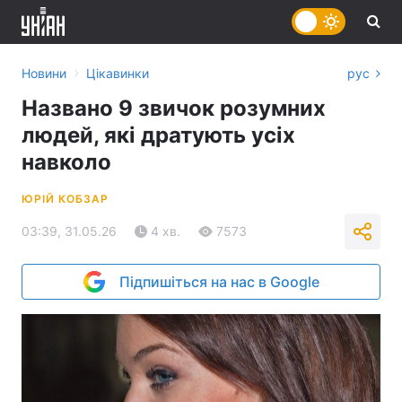
›
Новини
Цікавинки
рус
Названо 9 звичок розумних
людей, які дратують усіх
навколо
ЮРІЙ КОБЗАР
03:39, 31.05.26
4 хв.
7573
Підпишіться на нас в Google