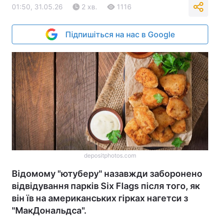
01:50, 31.05.26
2 хв.
1116
Підпишіться на нас в Google
depositphotos.com
Відомому "ютуберу" назавжди заборонено
відвідування парків Six Flags після того, як
він їв на американських гірках нагетси з
"МакДональдса".