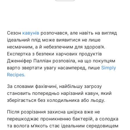
Головна
Війна
Сезон
кавунів
розпочався, але навіть на вигляд
Україна
Політика
ідеальний плід може виявитися не лише
несмачним, а й небезпечним для здоров’я.
Економіка
Світ
Експертка з безпеки харчових продуктів
Дженніфер Палліан розповіла, на що покупцям
Спорт
Наука
варто звертати увагу насамперед, пише
Simply
Recipes.
Техно і зв'язок
Лайт
За словами фахівчині, найбільшу загрозу
Зброя
Інциденти
становить попередньо нарізаний кавун, який
зберігається без холодильника або льоду.
Здоров'я
Туризм
Після розрізання захисна шкірка вже не
Цікавинки
Погода
перешкоджає проникненню бактерій, а солодка
та волога м’якоть стає ідеальним середовищем
Екологія
Регіони