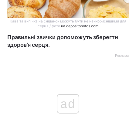
Кава та випічка на сніданок можуть бути не найкориснішими для
серця / фото
ua.depositphotos.com
Правильні звички допоможуть зберегти
здоров’я серця.
Реклама
ad