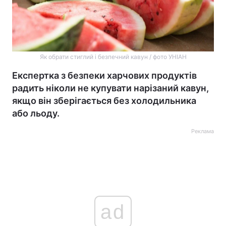
Як обрати стиглий і безпечний кавун / фото УНІАН
Експертка з безпеки харчових продуктів
радить ніколи не купувати нарізаний кавун,
якщо він зберігається без холодильника
або льоду.
Реклама
ad