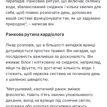
перепадів. Ранковий ритуал, що включає склянку
води, збалансований сніданок і кілька хвилин для
себе, щоб плавно розпочати день, допоможе
вашій системі функціонувати так, як це задумано
природою", – написав він.
Ранкова рутина кардіолога
Лікар розповів, що в більшості випадків вранці
дотримується простих правил. Він нагадав, що
послідовність важливіша за досконалість. Він
вживає білок і клітковину на сніданок, наприклад,
яйця та фрукти, п'є достатню кількість води. І
стежить, щоб нервова система не починала день
з шаленою швидкістю.
"Метушливий, хаотичний ранок змінює
фізіологію. Навіть п'ять хвилин уповільненого
дихання, вихід на вулицю під сонячне світло,
розтяжка або коротка прогулянка можуть