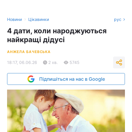
›
Новини
Цікавинки
рус
4 дати, коли народжуються
найкращі дідусі
АНЖЕЛА БАЧЕВСЬКА
18:17, 06.06.26
2 хв.
5745
Підпишіться на нас в Google