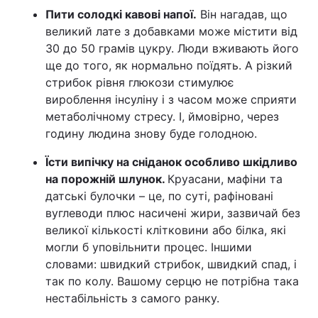
Пити солодкі кавові напої.
Він нагадав, що
великий лате з добавками може містити від
30 до 50 грамів цукру. Люди вживають його
ще до того, як нормально поїдять. А різкий
стрибок рівня глюкози стимулює
вироблення інсуліну і з часом може сприяти
метаболічному стресу. І, ймовірно, через
годину людина знову буде голодною.
Їсти випічку на сніданок особливо шкідливо
на порожній шлунок.
Круасани, мафіни та
датські булочки – це, по суті, рафіновані
вуглеводи плюс насичені жири, зазвичай без
великої кількості клітковини або білка, які
могли б уповільнити процес. Іншими
словами: швидкий стрибок, швидкий спад, і
так по колу. Вашому серцю не потрібна така
нестабільність з самого ранку.