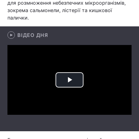
для розмноження небезпечних мікроорганізмів,
зокрема сальмонели, лістерії та кишкової
Лонгріди
палички.
Відео з Youtube
Статті
ВІДЕО ДНЯ
Інтерв'ю
Думки
Архів
Вакансії
Контакти
Послуги
Play
Video