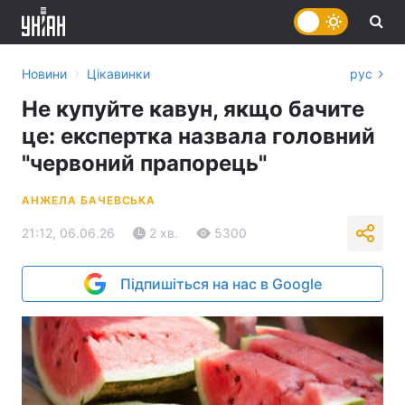
›
Новини
Цікавинки
рус
Не купуйте кавун, якщо бачите
це: експертка назвала головний
"червоний прапорець"
АНЖЕЛА БАЧЕВСЬКА
21:12, 06.06.26
2 хв.
5300
Підпишіться на нас в Google