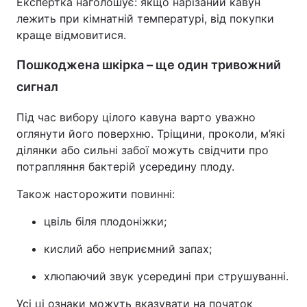
Експертка наголошує: якщо нарізаний кавун
лежить при кімнатній температурі, від покупки
Тема оформлення
краще відмовитися.
Пошкоджена шкірка – ще один тривожний
сигнал
Під час вибору цілого кавуна варто уважно
оглянути його поверхню. Тріщини, проколи, м’які
ділянки або сильні забої можуть свідчити про
потрапляння бактерій усередину плоду.
Також насторожити повинні:
цвіль біля плодоніжки;
кислий або неприємний запах;
хлюпаючий звук усередині при струшуванні.
Усі ці ознаки можуть вказувати на початок