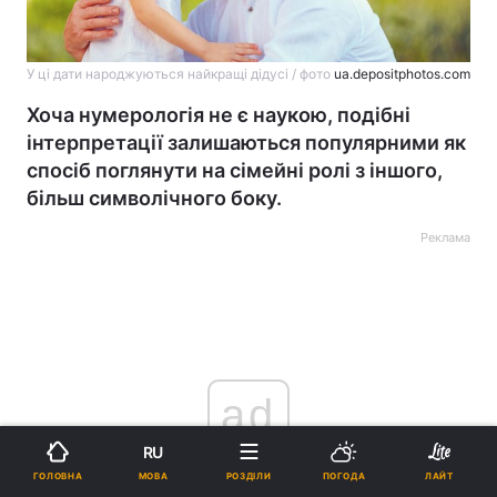
У ці дати народжуються найкращі дідусі / фото
ua.depositphotos.com
Хоча нумерологія не є наукою, подібні
інтерпретації залишаються популярними як
спосіб поглянути на сімейні ролі з іншого,
більш символічного боку.
Реклама
ad
RU
МОВА
ГОЛОВНА
РОЗДІЛИ
ПОГОДА
ЛАЙТ