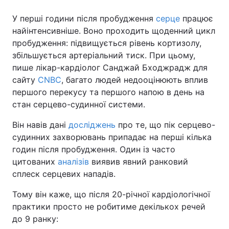
У перші години після пробудження
серце
працює
найінтенсивніше. Воно проходить щоденний цикл
пробудження: підвищується рівень кортизолу,
збільшується артеріальний тиск. При цьому,
пише лікар-кардіолог Санджай Бходжрадж для
сайту
CNBC
, багато людей недооцінюють вплив
першого перекусу та першого напою в день на
стан серцево-судинної системи.
Він навів дані
досліджень
про те, що пік серцево-
судинних захворювань припадає на перші кілька
годин після пробудження. Один із часто
цитованих
аналізів
виявив явний ранковий
сплеск серцевих нападів.
Тому він каже, що після 20-річної кардіологічної
практики просто не робитиме декількох речей
до 9 ранку: