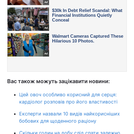
Вас також можуть зацікавити новини:
Цей овоч особливо корисний для серця:
кардіолог розповів про його властивості
Експерти назвали 10 видів найкорисніших
бобових для щоденного раціону
Скільки годин на добу слід спати залежно