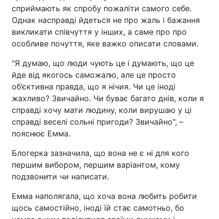
сприймають як спробу пожаліти самого себе.
Тема оформлення
Однак насправді йдеться не про жаль і бажання
викликати співчуття у інших, а саме про про
особливе почуття, яке важко описати словами.
"Я думаю, що люди чують це і думають, що це
йде від якогось саможалю, але це просто
об’єктивна правда, що я нічия. Чи це іноді
жахливо? Звичайно. Чи буває багато днів, коли я
справді хочу мати людину, коли вирушаю у ці
справді веселі сольні пригоди? Звичайно", –
пояснює Емма.
Блогерка зазначила, що вона не є ні для кого
першим вибором, першим варіантом, кому
подзвонити чи написати.
Емма наполягала, що хоча вона любить робити
щось самостійно, іноді їй стає самотньо, бо