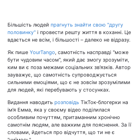
Більшість людей
прагнуть знайти свою "другу
Головна
Війна
половинку"
і провести решту життя в коханні. Це
вдається не всім, і більшості – далеко не відразу.
Україна
Політика
Як пише
YourTango
, самотність насправді "може
Економіка
Світ
бути чудовим часом", який дає змогу зрозуміти,
ким ви є поза межами соціальних зв’язків. Автор
Спорт
Наука
зауважує, що самотність супроводжується
сильними емоціями, що є не зовсім зрозумілими
Техно і зв'язок
Лайт
для людей, які перебувають у стосунках.
Зброя
Інциденти
Видання наводить
розповідь
ТікТок-блогерки на
ім’я Емма, яка у своєму відео поділилася
Здоров'я
Туризм
особливим почуттям, притаманним хронічно
Цікавинки
Погода
самотнім людям, але важким для пояснення. За її
словами, йдеться про відчуття, що ти не є
Екологія
Регіони
"чиїмось".