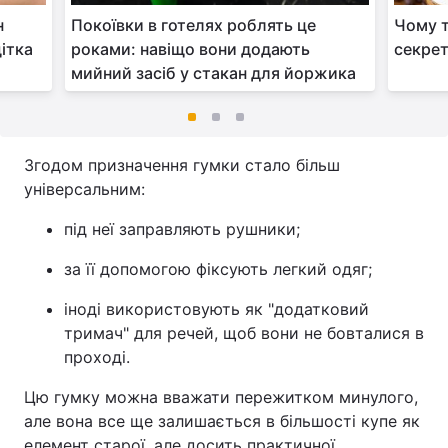
н
Покоївки в готелях роблять це
Чому т
ітка
роками: навіщо вони додають
секрет
мийний засіб у стакан для йоржика
Згодом призначення гумки стало більш
універсальним:
під неї заправляють рушники;
за її допомогою фіксують легкий одяг;
іноді використовують як "додатковий
тримач" для речей, щоб вони не бовталися в
проході.
Цю гумку можна вважати пережитком минулого,
але вона все ще залишається в більшості купе як
елемент старої, але досить практичної