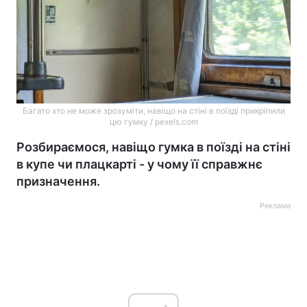
Багато хто не може зрозуміти, навіщо на стіні в поїзді прикріпили
цю гумку / pexels.com
Розбираємося, навіщо гумка в поїзді на стіні
в купе чи плацкарті - у чому її справжнє
призначення.
Реклама