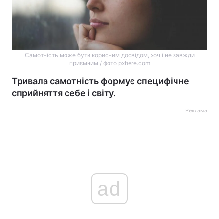
Самотність може бути корисним досвідом, хоч і не завжди
приємним / фото pxhere.com
Тривала самотність формує специфічне
сприйняття себе і світу.
Реклама
ad