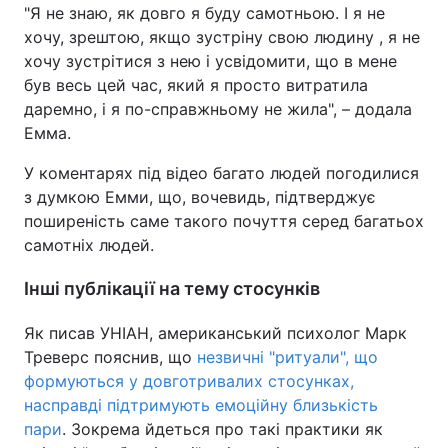
"Я не знаю, як довго я буду самотньою. І я не
хочу, зрештою, якщо зустріну свою людину , я не
хочу зустрітися з нею і усвідомити, що в мене
був весь цей час, який я просто витратила
даремно, і я по-справжньому не жила", – додала
Емма.
У коментарях під відео багато людей погодилися
з думкою Емми, що, вочевидь, підтверджує
поширеність саме такого почуття серед багатьох
самотніх людей.
Інші публікації на тему стосунків
Як писав УНІАН, американський психолог Марк
Треверс пояснив, що
незвичні "ритуали", що
формуються у довготривалих стосунках,
насправді підтримують емоційну близькість
пари
. Зокрема йдеться про такі практики як