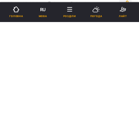
07:34, 05.06.26
4 хв.
5046
RU
МОВА
ГОЛОВНА
РОЗДІЛИ
ПОГОДА
ЛАЙТ
Підпишіться на нас в Google
Головне життєве завдання недалеких людей – поводитися
обережно / фото: pixabay.com
Видання зазначає, що такі люди, як
правило, марнують свій час та гроші на
певні речі.