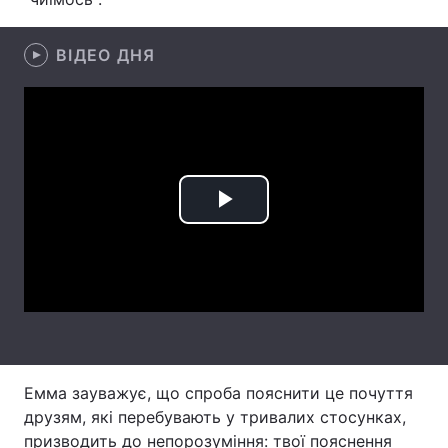
Лонгріди
ВІДЕО ДНЯ
Відео з Youtube
Статті
Інтерв'ю
Думки
Архів
Вакансії
Play
Контакти
Video
Послуги
Емма зауважує, що спроба пояснити це почуття
друзям, які перебувають у тривалих стосунках,
призводить до непорозуміння: твої пояснення