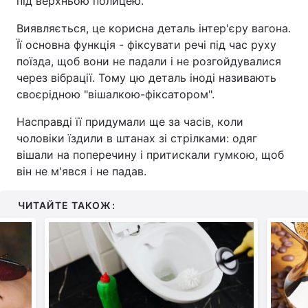
під верхньою полицею.
Виявляється, це корисна деталь інтер'єру вагона.
Її основна функція - фіксувати речі під час руху
поїзда, щоб вони не падали і не розгойдувалися
через вібрації. Тому цю деталь іноді називають
своєрідною "вішалкою-фіксатором".
Насправді її придумали ще за часів, коли
чоловіки їздили в штанах зі стрілками: одяг
вішали на поперечину і притискали гумкою, щоб
він не м'явся і не падав.
ЧИТАЙТЕ ТАКОЖ: