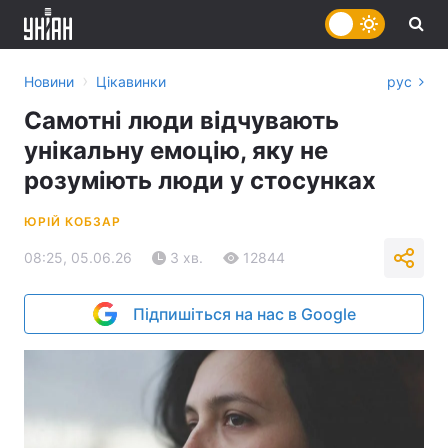
›
Новини
Цікавинки
рус
Самотні люди відчувають
унікальну емоцію, яку не
розуміють люди у стосунках
ЮРІЙ КОБЗАР
08:25, 05.06.26
3 хв.
12844
Підпишіться на нас в Google